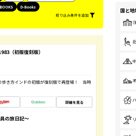
BOOKS
D-Books
国と地
絞り込み条件を追加
-1983（初版復刻版）
球の歩き方インドの初版が復刻版で再登場！ 当時
詳細を見る
社員の旅日記～