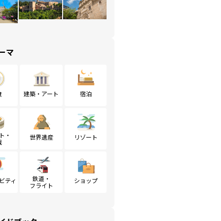
ーマ
食
建築・アート
宿泊
ト・
世界遺産
リゾート
戦
鉄道・
ビティ
ショップ
フライト