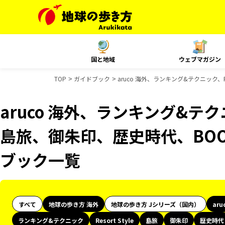
国と地域
ウェブマガジン
TOP
ガイドブック
aruco 海外、ランキング&テクニック、R
aruco 海外、ランキング&テクニッ
島旅、御朱印、歴史時代、BOOK
ブック一覧
すべて
地球の歩き方 海外
地球の歩き方 Jシリーズ（国内）
aru
ランキング&テクニック
Resort Style
島旅
御朱印
歴史時代