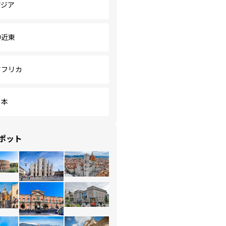
アジア
中近東
アフリカ
日本
ポット