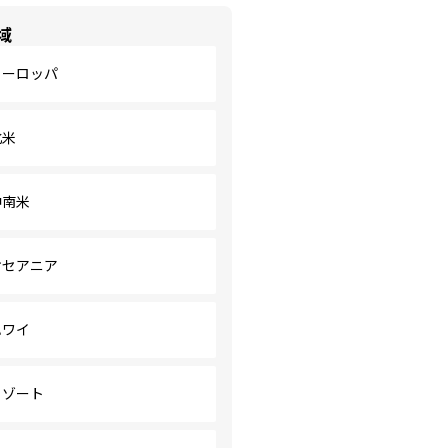
域
ヨーロッパ
北米
中南米
オセアニア
ハワイ
リゾート