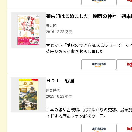
御朱印はじめました 関東の神社 週末
御朱印
2016.12.22 発売
大ヒット「地球の歩き方 御朱印シリーズ」で
柴田かおるが書きおろしました
Ｈ０１ 戦国
歴史時代
2025.10.23 発売
日本の城や古戦場、武将ゆかりの史跡、展示
イドする歴史ファン必携の一冊。