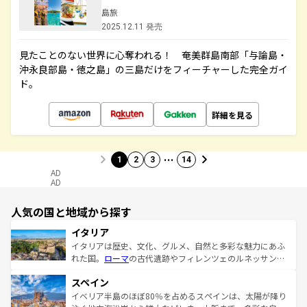
島旅
2025.12.11 発売
見たことのない世界に心奪われる！ 奄美群島南部「与論島・
沖永良部島・徳之島」の三島だけをフィーチャーした完全ガイ
ド。
詳細を見る
…
1
2
3
14
AD
AD
人気の国と地域から探す
イタリア
イタリアは歴史、文化、グルメ、自然と多彩な魅力にあふ
れた国。
ローマ
の古代遺跡やフィレンツェのルネッサンス
美術、ヴェネツィアの運河など、歴史あるスポットはもち
スペイン
ろん、トスカーナの美しい田園風景やアマルフィ海岸の絶
景など、自然景観も見逃せない。観光の合間には、本場の
イベリア半島のほぼ80％を占めるスペインは、太陽が降り