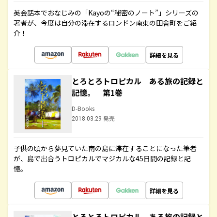
英会話本でおなじみの「Kayoの“秘密のノート”」シリーズの
著者が、今度は自分の滞在するロンドン南東の田舎町をご紹
介！
詳細を見る
とろとろトロピカル ある旅の記録と
記憶。 第1巻
D-Books
2018.03.29 発売
子供の頃から夢見ていた南の島に滞在することになった筆者
が、島で出合うトロピカルでマジカルな45日間の記録と記
憶。
詳細を見る
とろとろトロピカル ある旅の記録と