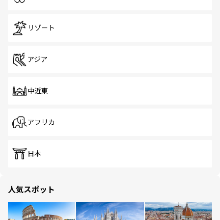
リゾート
アジア
中近東
アフリカ
日本
人気スポット