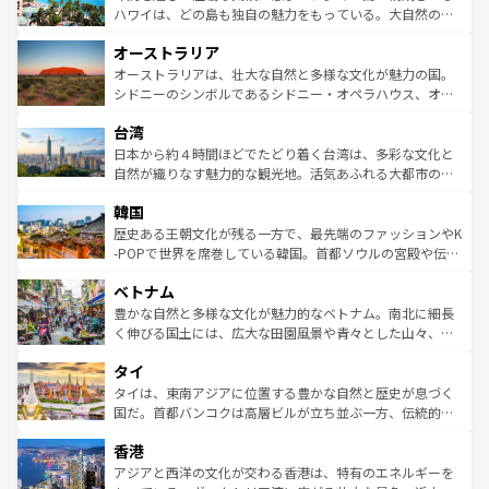
西部には大自然が広がり、グランドキャニオンやイエロー
ハワイは、どの島も独自の魅力をもっている。大自然の神
ストーン国立公園といった絶景が堪能できる。さらに、南
秘を感じたいなら、火山が生み出した壮大な景観を誇るハ
オーストラリア
部のニューオーリンズでは、音楽と美食が融合した独特の
ワイ島は見逃せない。また、定番の観光地といえばオアフ
文化が魅力。旅行者はアメリカの各地域で異なる魅力を楽
島だが、静かな自然を求めるならマウイ島やカウアイ島が
オーストラリアは、壮大な自然と多様な文化が魅力の国。
しみながら、その多様性と豊かな歴史を感じることができ
おすすめ。エメラルドグリーンに輝く海をはじめ、豊かな
シドニーのシンボルであるシドニー・オペラハウス、オー
るだろう。車でのロードトリップや列車の旅も、アメリカ
文化や歴史が息づいている。「アロハスピリット」と呼ば
ストラリア東海岸北部に広がる大サンゴ礁地帯グレートバ
ならではの贅沢な旅のスタイルだ。 なお、新着のアメリカ
台湾
れるおもてなしの心で訪れる人々を迎えてくれるハワイの
リアリーフや大陸中央部にそびえるウルル（エアーズロッ
情報は
コンテンツ一覧
を参照してほしい。
人々、おいしいローカルフードやハワイアンミュージッ
ク）、タスマニアの美しい原生林やケアンズの熱帯雨林な
日本から約４時間ほどでたどり着く台湾は、多彩な文化と
ク、伝統的なフラダンスなど、すべてがハワイの魅力を彩
ど、見どころがたくさん。また、カフェやワイン、オージ
自然が織りなす魅力的な観光地。活気あふれる大都市の台
っている。訪れるたびに新しい発見と感動が待っているハ
ービーフなどの食文化も豊かで、美味しいものであふれて
北やノスタルジックな町並みが人気な九份（ジォウフェ
ワイを、存分に味わってほしい。 なお、新着のハワイ情報
韓国
いる。アクティビティも充実しており、サーフィンやダイ
ン）、静ひつな山岳地帯である台湾東部など、都市の喧騒
は
コンテンツ一覧
を参照してほしい。
ビング、ハイキングなど、アウトドア好きにはたまらな
と山間の静けさが共存しており、訪れる人に新しい発見と
歴史ある王朝文化が残る一方で、最先端のファッションやK
い。オーストラリアの多彩な魅力を存分に味わいつくそ
驚きをもたらしてくれる。また、奥深い台湾の食文化も魅
-POPで世界を席巻している韓国。首都ソウルの宮殿や伝統
う。 なお、新着のオーストラリア情報は
コンテンツ一覧
を
力で、夜市などの屋台グルメから高級料理、ヘルシーで美
家屋が並ぶエリアでは韓国の歴史と文化に浸ることがで
参照してほしい。
ベトナム
容にもいいと評判のスイーツなど、バラエティ豊かな料理
き、地方に足を延ばせば四季折々の自然美を楽しむことが
が味わえる。 なお、新着の台湾情報は
コンテンツ一覧
を参
できる。そして、キムチや焼肉、絶品のストリートフード
豊かな自然と多様な文化が魅力的なベトナム。南北に細長
照してほしい。
まで、さまざまな韓国料理が待っている。夜には、韓国な
く伸びる国土には、広大な田園風景や青々とした山々、世
らではのナイトライフも堪能できる。あたたかいホスピタ
界遺産に登録された壮大な自然景観が点在し、都市部では
タイ
リティに包まれながら、韓国の多彩な魅力を心ゆくまで味
急速な発展と共に伝統が息づく。ハノイの古い町並みやホ
わってみてほしい。 なお、新着の韓国情報は
コンテンツ一
ーチミン市のフランス統治時代の建物も、独特の雰囲気を
タイは、東南アジアに位置する豊かな自然と歴史が息づく
覧
を参照してほしい。
醸し出している。また、バラエティの豊かさとおいしさで
国だ。首都バンコクは高層ビルが立ち並ぶ一方、伝統的な
世界中の食通を魅了してやまないベトナム料理も魅力のひ
寺院や市場がいたるところに点在し、古きよき文化と現代
香港
とつ。フォーやバインミー、ベトナムコーヒーなどは、ぜ
の活気が交差している。北部ではチェンマイなどの山岳地
ひ現地で味わいたい。どの地域を訪れてもあたたかい人々
帯で自然と触れ合い、南部ではプーケットやクラビの美し
アジアと西洋の文化が交わる香港は、特有のエネルギーを