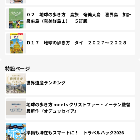
０２ 地球の歩き方 島旅 奄美大島 喜界島 加計
呂麻島（奄美群島１） ５訂版
Ｄ１７ 地球の歩き方 タイ ２０２７～２０２８
特設ページ
世界遺産ランキング
地球の歩き方 meets クリストファー・ノーラン監督
最新作『オデュッセイア』
準備も滞在もスマートに！ トラベルハック2026