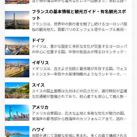
ピザやパスタなど、絶品のイタリア料理を堪能することも
注ぐ地中海沿岸から雄大なピレネー山脈まで、多彩な自然
できる。朝目覚めてから夜眠るまで、すべての瞬間を楽し
と文化が詰まったヨーロッパ屈指の旅行先だ。多様な地域
フランスの基本情報と観光ガイド・有名観光スポ
ませてくれるイタリアで、忘れられない旅をしてみよう！
文化が根付くこの国では、情熱的なフラメンコ、熱気あふ
なお、新着のイタリア情報は
コンテンツ一覧
を参照してほ
れる闘牛、そして美味しいタパスが生活の一部となってい
ット
しい。
る。首都マドリードの洗練された雰囲気や、バルセロナの
フランスは、世界中の旅行者を魅了し続けるヨーロッパ屈
アートに溢れた街角から、地方では古代ローマ遺跡や中世
指の観光地だ。首都パリのエッフェル塔やルーブル美術館
の城塞都市、穏やかなビーチリゾートまで多彩な表情を見
といった象徴的なスポットから、田舎町の古風な美しさま
せる。地方によって風土や気候が異なるスペインはその個
ドイツ
で、幅広い魅力が詰まっている。華麗な宮殿、歴史的な大
性で訪れる人を魅了する。 なお、新着のスペイン情報は
コ
聖堂、美しいビーチ、そして豊かな自然が、訪れる者を心
ドイツは、豊かな歴史と多彩な文化が交差するヨーロッパ
ンテンツ一覧
を参照してほしい。
から魅了する。また、フランスは美食の国としても知ら
の中心に位置する国。中世の街並みが残るロマンチック街
れ、フランス料理はユネスコ無形文化遺産にも登録されて
道から、未来を先取りするようなモダンな都市まで多様な
イギリス
いる。シャンパンの発祥地であるランス、プロヴァンスの
顔を持つこの国は、どこを歩いても飽きることがない。ベ
香り高いラベンダー畑など、多彩な楽しみ方が可能だ。さ
ルリンの文化的活気、バイエルン州のアルプスの絶景、そ
イギリスは、古きよき伝統と最先端が共存する国。ウェス
らに、パリ以外の地域にも魅力が溢れており、どの街角に
してライン川沿いのワイン畑といった風景は必見。ビール
トミンスター寺院や大英博物館のようなランドマーク、歴
も豊かな歴史と文化が息づいている。パリ以外の個性あふ
とソーセージを味わいながら地元の人と過ごす楽しい時間
史ある大学都市、美しい丘陵地帯や牧歌的な風景など、エ
れる地方に足を運ぶとそれぞれで全く異なる文化を体験で
スイス
は、お酒好きな人にはぜひ体験してほしい。 なお、新着の
リアごとに異なる魅力がある。また、優雅なアフタヌーン
きるだろう。 なお、新着のフランス情報は
コンテンツ一覧
ドイツ情報は
コンテンツ一覧
を参照してほしい。
ティー、ビール好きにはたまらない英国パブ、サッカー観
スイスの国土面積は九州ほどの広さだが、運行時刻が正確
を参照してほしい。
戦など、本場だからこそできる体験も豊富。イギリスを旅
な交通網が整備されており、初心者でも安心して個人旅行
して楽しみつくそう。 なお、新着のイギリス情報は
コンテ
を楽しめる。日本同様に時刻表どおりの旅が可能だ。中世
アメリカ
ンツ一覧
を参照してほしい。
の建物がそのまま残る町や、スイスならではのユニークな
博物館もあり、アルプス観光だけでなく町歩きも満喫する
アメリカ合衆国は、広大な土地と多様な文化が魅力の国。
ことができる。国民の所得が高いため物価も高いが、旅行
東海岸の都市部から西海岸のカリフォルニアまで、訪れる
者向けの交通パス提供のサービスもあり、うまく活用すれ
場所ごとに異なる風景と体験が待っている。ニューヨーク
ハワイ
ば市内交通費無料で観光を楽しむこともできる。 なお、新
のような巨大都市は、観光、ショッピング、エンターテイ
着のスイス情報は
コンテンツ一覧
を参照してほしい。
ンメントが詰まった刺激的なスポットだ。一方、アメリカ
年間を通じて温暖な気候に恵まれ、多くの島で構成される