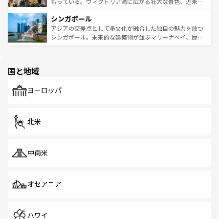
が旅行者を迎えてくれるので、きっと忘れられない旅にな
いビーチでリゾート気分を楽しむことができる。タイ料理
もっている。ヴィクトリア湾に広がる壮大な景色、近未来
るはずだ。 なお、新着のベトナム情報は
コンテンツ一覧
を
は世界的に有名で、屋台から高級レストランまで味覚を刺
的なアートスポット、そして歴史と現代が融合した町並
参照してほしい。
シンガポール
激する。気候は一年中温暖で、どの季節にも異なる楽しみ
み、どこを訪れても感動するはず。観光スポットが密集し
が待っている。親しみやすいタイの人々、仏教を中心とし
ており、効率よく見どころを回れるのも魅力。息をのむよ
アジアの交差点として多文化が融合した独自の魅力を放つ
た文化、そして多様な観光資源が、訪れる旅人を魅了し続
うな絶景から文化的な体験まで、香港を存分に楽しみ尽く
シンガポール。未来的な建築物が並ぶマリーナベイ、歴史
ける。 なお、新着のタイ情報は
コンテンツ一覧
を参照して
そう。 なお、新着の香港情報は
コンテンツ一覧
を参照して
と伝統を感じられるエスニックタウン、多数の緑豊かな公
ほしい。
ほしい。
園や自然保護区など、自然が調和した近代的な景観と文化
の多様性あふれるカラフルな町は、どこを歩いても新しい
国と地域
発見がある。さらに、治安のよさや充実した公共交通機関
も、旅行者にとっては魅力的なポイント。グルメも豊富
で、ホーカーズは地元の風情を楽しめる外せないスポット
ヨーロッパ
だ。訪れる人を飽きさせないシンガポールで、多様な魅力
を体感しよう。 なお、新着のシンガポール情報は
コンテン
ツ一覧
を参照してほしい。
北米
中南米
オセアニア
ハワイ