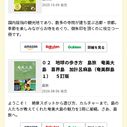
2025.10.09 発売
国内屈指の観光地であり、数多の寺院が建ち並ぶ古都・京都。
季節を楽しみながらお寺をめぐり、御朱印を頂くのに役立つ一
冊です。
詳細を見る
０２ 地球の歩き方 島旅 奄美大
島 喜界島 加計呂麻島（奄美群島
１） ５訂版
島旅
2026.08.06 発売
ようこそ！ 絶景スポットから遊び方、カルチャーまで、島の
人たちが教えてくれた奄美大島の魅力を1冊に凝縮。さあ、島
旅へ。