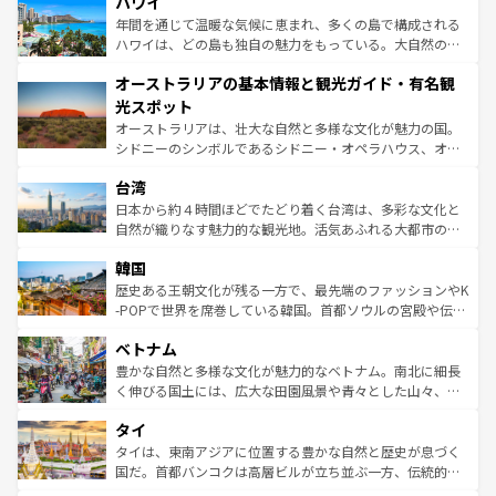
ハワイ
のような巨大都市は、観光、ショッピング、エンターテイ
ンメントが詰まった刺激的なスポットだ。一方、アメリカ
年間を通じて温暖な気候に恵まれ、多くの島で構成される
西部には大自然が広がり、グランドキャニオンやイエロー
ハワイは、どの島も独自の魅力をもっている。大自然の神
ストーン国立公園といった絶景が堪能できる。さらに、南
秘を感じたいなら、火山が生み出した壮大な景観を誇るハ
オーストラリアの基本情報と観光ガイド・有名観
部のニューオーリンズでは、音楽と美食が融合した独特の
ワイ島は見逃せない。また、定番の観光地といえばオアフ
文化が魅力。旅行者はアメリカの各地域で異なる魅力を楽
島だが、静かな自然を求めるならマウイ島やカウアイ島が
光スポット
しみながら、その多様性と豊かな歴史を感じることができ
おすすめ。エメラルドグリーンに輝く海をはじめ、豊かな
オーストラリアは、壮大な自然と多様な文化が魅力の国。
るだろう。車でのロードトリップや列車の旅も、アメリカ
文化や歴史が息づいている。「アロハスピリット」と呼ば
シドニーのシンボルであるシドニー・オペラハウス、オー
ならではの贅沢な旅のスタイルだ。 なお、新着のアメリカ
れるおもてなしの心で訪れる人々を迎えてくれるハワイの
ストラリア東海岸北部に広がる大サンゴ礁地帯グレートバ
情報は
コンテンツ一覧
を参照してほしい。
人々、おいしいローカルフードやハワイアンミュージッ
台湾
リアリーフや大陸中央部にそびえるウルル（エアーズロッ
ク、伝統的なフラダンスなど、すべてがハワイの魅力を彩
ク）、タスマニアの美しい原生林やケアンズの熱帯雨林な
日本から約４時間ほどでたどり着く台湾は、多彩な文化と
っている。訪れるたびに新しい発見と感動が待っているハ
ど、見どころがたくさん。また、カフェやワイン、オージ
自然が織りなす魅力的な観光地。活気あふれる大都市の台
ワイを、存分に味わってほしい。 なお、新着のハワイ情報
ービーフなどの食文化も豊かで、美味しいものであふれて
北やノスタルジックな町並みが人気な九份（ジォウフェ
は
コンテンツ一覧
を参照してほしい。
韓国
いる。アクティビティも充実しており、サーフィンやダイ
ン）、静ひつな山岳地帯である台湾東部など、都市の喧騒
ビング、ハイキングなど、アウトドア好きにはたまらな
と山間の静けさが共存しており、訪れる人に新しい発見と
歴史ある王朝文化が残る一方で、最先端のファッションやK
い。オーストラリアの多彩な魅力を存分に味わいつくそ
驚きをもたらしてくれる。また、奥深い台湾の食文化も魅
-POPで世界を席巻している韓国。首都ソウルの宮殿や伝統
う。 なお、新着のオーストラリア情報は
コンテンツ一覧
を
力で、夜市などの屋台グルメから高級料理、ヘルシーで美
家屋が並ぶエリアでは韓国の歴史と文化に浸ることがで
参照してほしい。
ベトナム
容にもいいと評判のスイーツなど、バラエティ豊かな料理
き、地方に足を延ばせば四季折々の自然美を楽しむことが
が味わえる。 なお、新着の台湾情報は
コンテンツ一覧
を参
できる。そして、キムチや焼肉、絶品のストリートフード
豊かな自然と多様な文化が魅力的なベトナム。南北に細長
照してほしい。
まで、さまざまな韓国料理が待っている。夜には、韓国な
く伸びる国土には、広大な田園風景や青々とした山々、世
らではのナイトライフも堪能できる。あたたかいホスピタ
界遺産に登録された壮大な自然景観が点在し、都市部では
タイ
リティに包まれながら、韓国の多彩な魅力を心ゆくまで味
急速な発展と共に伝統が息づく。ハノイの古い町並みやホ
わってみてほしい。 なお、新着の韓国情報は
コンテンツ一
ーチミン市のフランス統治時代の建物も、独特の雰囲気を
タイは、東南アジアに位置する豊かな自然と歴史が息づく
覧
を参照してほしい。
醸し出している。また、バラエティの豊かさとおいしさで
国だ。首都バンコクは高層ビルが立ち並ぶ一方、伝統的な
世界中の食通を魅了してやまないベトナム料理も魅力のひ
寺院や市場がいたるところに点在し、古きよき文化と現代