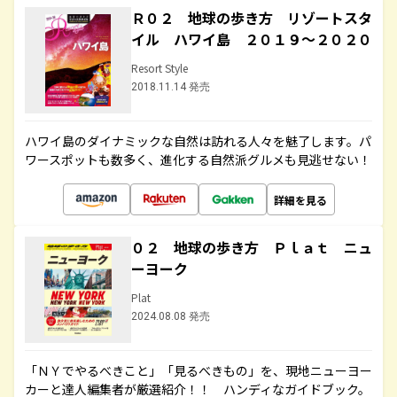
Ｒ０２ 地球の歩き方 リゾートスタ
イル ハワイ島 ２０１９～２０２０
Resort Style
2018.11.14 発売
ハワイ島のダイナミックな自然は訪れる人々を魅了します。パ
ワースポットも数多く、進化する自然派グルメも見逃せない！
詳細を見る
０２ 地球の歩き方 Ｐｌａｔ ニュ
ーヨーク
Plat
2024.08.08 発売
「ＮＹでやるべきこと」「見るべきもの」を、現地ニューヨー
カーと達人編集者が厳選紹介！！ ハンディなガイドブック。