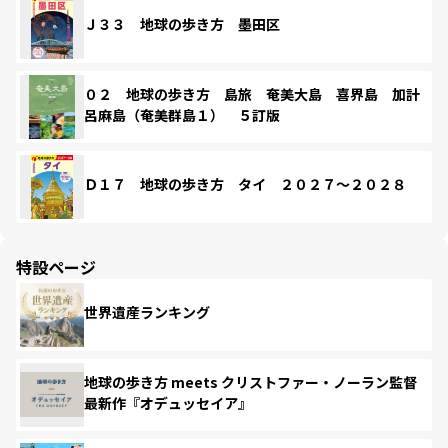
Ｊ３３ 地球の歩き方 墨田区
０２ 地球の歩き方 島旅 奄美大島 喜界島 加計
呂麻島（奄美群島１） ５訂版
Ｄ１７ 地球の歩き方 タイ ２０２７～２０２８
特設ページ
世界遺産ランキング
地球の歩き方 meets クリストファー・ノーラン監督
最新作『オデュッセイア』