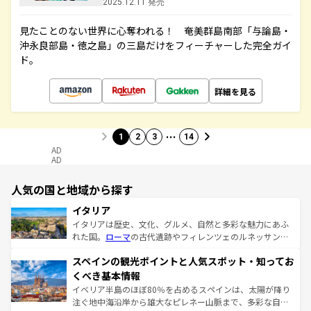
2025.12.11 発売
見たことのない世界に心奪われる！ 奄美群島南部「与論島・
沖永良部島・徳之島」の三島だけをフィーチャーした完全ガイ
ド。
詳細を見る
…
1
2
3
14
AD
AD
人気の国と地域から探す
イタリア
イタリアは歴史、文化、グルメ、自然と多彩な魅力にあふ
れた国。
ローマ
の古代遺跡やフィレンツェのルネッサンス
美術、ヴェネツィアの運河など、歴史あるスポットはもち
スペインの観光ポイントと人気スポット・知ってお
ろん、トスカーナの美しい田園風景やアマルフィ海岸の絶
景など、自然景観も見逃せない。観光の合間には、本場の
くべき基本情報
ピザやパスタなど、絶品のイタリア料理を堪能することも
イベリア半島のほぼ80％を占めるスペインは、太陽が降り
できる。朝目覚めてから夜眠るまで、すべての瞬間を楽し
注ぐ地中海沿岸から雄大なピレネー山脈まで、多彩な自然