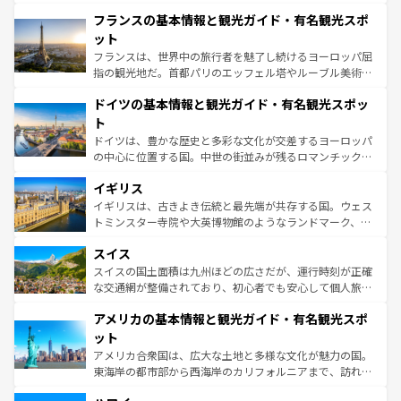
ませてくれるイタリアで、忘れられない旅をしてみよう！
と文化が詰まったヨーロッパ屈指の旅行先だ。多様な地域
なお、新着のイタリア情報は
コンテンツ一覧
を参照してほ
フランスの基本情報と観光ガイド・有名観光スポ
文化が根付くこの国では、情熱的なフラメンコ、熱気あふ
しい。
れる闘牛、そして美味しいタパスが生活の一部となってい
ット
る。首都マドリードの洗練された雰囲気や、バルセロナの
フランスは、世界中の旅行者を魅了し続けるヨーロッパ屈
アートに溢れた街角から、地方では古代ローマ遺跡や中世
指の観光地だ。首都パリのエッフェル塔やルーブル美術館
の城塞都市、穏やかなビーチリゾートまで多彩な表情を見
といった象徴的なスポットから、田舎町の古風な美しさま
せる。地方によって風土や気候が異なるスペインはその個
ドイツの基本情報と観光ガイド・有名観光スポッ
で、幅広い魅力が詰まっている。華麗な宮殿、歴史的な大
性で訪れる人を魅了する。 なお、新着のスペイン情報は
コ
聖堂、美しいビーチ、そして豊かな自然が、訪れる者を心
ト
ンテンツ一覧
を参照してほしい。
から魅了する。また、フランスは美食の国としても知ら
ドイツは、豊かな歴史と多彩な文化が交差するヨーロッパ
れ、フランス料理はユネスコ無形文化遺産にも登録されて
の中心に位置する国。中世の街並みが残るロマンチック街
いる。シャンパンの発祥地であるランス、プロヴァンスの
道から、未来を先取りするようなモダンな都市まで多様な
香り高いラベンダー畑など、多彩な楽しみ方が可能だ。さ
イギリス
顔を持つこの国は、どこを歩いても飽きることがない。ベ
らに、パリ以外の地域にも魅力が溢れており、どの街角に
ルリンの文化的活気、バイエルン州のアルプスの絶景、そ
イギリスは、古きよき伝統と最先端が共存する国。ウェス
も豊かな歴史と文化が息づいている。パリ以外の個性あふ
してライン川沿いのワイン畑といった風景は必見。ビール
トミンスター寺院や大英博物館のようなランドマーク、歴
れる地方に足を運ぶとそれぞれで全く異なる文化を体験で
とソーセージを味わいながら地元の人と過ごす楽しい時間
史ある大学都市、美しい丘陵地帯や牧歌的な風景など、エ
きるだろう。 なお、新着のフランス情報は
コンテンツ一覧
スイス
は、お酒好きな人にはぜひ体験してほしい。 なお、新着の
リアごとに異なる魅力がある。また、優雅なアフタヌーン
を参照してほしい。
ドイツ情報は
コンテンツ一覧
を参照してほしい。
ティー、ビール好きにはたまらない英国パブ、サッカー観
スイスの国土面積は九州ほどの広さだが、運行時刻が正確
戦など、本場だからこそできる体験も豊富。イギリスを旅
な交通網が整備されており、初心者でも安心して個人旅行
して楽しみつくそう。 なお、新着のイギリス情報は
コンテ
を楽しめる。日本同様に時刻表どおりの旅が可能だ。中世
アメリカの基本情報と観光ガイド・有名観光スポ
ンツ一覧
を参照してほしい。
の建物がそのまま残る町や、スイスならではのユニークな
博物館もあり、アルプス観光だけでなく町歩きも満喫する
ット
ことができる。国民の所得が高いため物価も高いが、旅行
アメリカ合衆国は、広大な土地と多様な文化が魅力の国。
者向けの交通パス提供のサービスもあり、うまく活用すれ
東海岸の都市部から西海岸のカリフォルニアまで、訪れる
ば市内交通費無料で観光を楽しむこともできる。 なお、新
場所ごとに異なる風景と体験が待っている。ニューヨーク
着のスイス情報は
コンテンツ一覧
を参照してほしい。