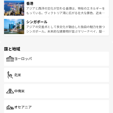
香港
とつ。フォーやバインミー、ベトナムコーヒーなどは、ぜ
の活気が交差している。北部ではチェンマイなどの山岳地
ひ現地で味わいたい。どの地域を訪れてもあたたかい人々
帯で自然と触れ合い、南部ではプーケットやクラビの美し
アジアと西洋の文化が交わる香港は、特有のエネルギーを
が旅行者を迎えてくれるので、きっと忘れられない旅にな
いビーチでリゾート気分を楽しむことができる。タイ料理
もっている。ヴィクトリア湾に広がる壮大な景色、近未来
るはずだ。 なお、新着のベトナム情報は
コンテンツ一覧
を
は世界的に有名で、屋台から高級レストランまで味覚を刺
的なアートスポット、そして歴史と現代が融合した町並
参照してほしい。
シンガポール
激する。気候は一年中温暖で、どの季節にも異なる楽しみ
み、どこを訪れても感動するはず。観光スポットが密集し
が待っている。親しみやすいタイの人々、仏教を中心とし
ており、効率よく見どころを回れるのも魅力。息をのむよ
アジアの交差点として多文化が融合した独自の魅力を放つ
た文化、そして多様な観光資源が、訪れる旅人を魅了し続
うな絶景から文化的な体験まで、香港を存分に楽しみ尽く
シンガポール。未来的な建築物が並ぶマリーナベイ、歴史
ける。 なお、新着のタイ情報は
コンテンツ一覧
を参照して
そう。 なお、新着の香港情報は
コンテンツ一覧
を参照して
と伝統を感じられるエスニックタウン、多数の緑豊かな公
ほしい。
ほしい。
園や自然保護区など、自然が調和した近代的な景観と文化
の多様性あふれるカラフルな町は、どこを歩いても新しい
国と地域
発見がある。さらに、治安のよさや充実した公共交通機関
も、旅行者にとっては魅力的なポイント。グルメも豊富
で、ホーカーズは地元の風情を楽しめる外せないスポット
ヨーロッパ
だ。訪れる人を飽きさせないシンガポールで、多様な魅力
を体感しよう。 なお、新着のシンガポール情報は
コンテン
ツ一覧
を参照してほしい。
北米
中南米
オセアニア