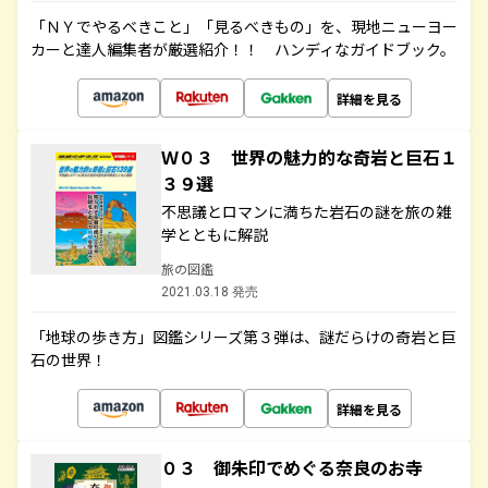
「ＮＹでやるべきこと」「見るべきもの」を、現地ニューヨー
カーと達人編集者が厳選紹介！！ ハンディなガイドブック。
詳細を見る
Ｗ０３ 世界の魅力的な奇岩と巨石１
３９選
不思議とロマンに満ちた岩石の謎を旅の雑
学とともに解説
旅の図鑑
2021.03.18 発売
「地球の歩き方」図鑑シリーズ第３弾は、謎だらけの奇岩と巨
石の世界！
詳細を見る
０３ 御朱印でめぐる奈良のお寺