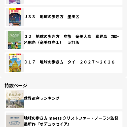
Ｊ３３ 地球の歩き方 墨田区
０２ 地球の歩き方 島旅 奄美大島 喜界島 加計
呂麻島（奄美群島１） ５訂版
Ｄ１７ 地球の歩き方 タイ ２０２７～２０２８
特設ページ
世界遺産ランキング
地球の歩き方 meets クリストファー・ノーラン監督
最新作『オデュッセイア』