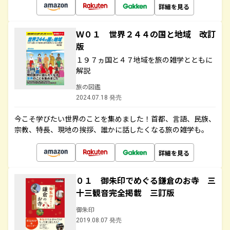
詳細を見る
Ｗ０１ 世界２４４の国と地域 改訂
版
１９７ヵ国と４７地域を旅の雑学とともに
解説
旅の図鑑
2024.07.18 発売
今こそ学びたい世界のことを集めました！首都、言語、民族、
宗教、特長、現地の挨拶、誰かに話したくなる旅の雑学も。
詳細を見る
０１ 御朱印でめぐる鎌倉のお寺 三
十三観音完全掲載 三訂版
御朱印
2019.08.07 発売