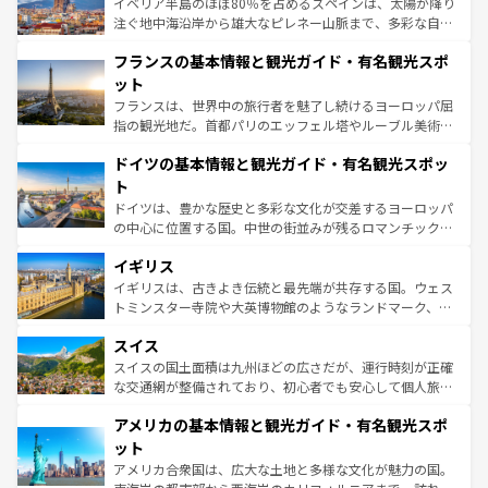
景など、自然景観も見逃せない。観光の合間には、本場の
イベリア半島のほぼ80％を占めるスペインは、太陽が降り
ピザやパスタなど、絶品のイタリア料理を堪能することも
注ぐ地中海沿岸から雄大なピレネー山脈まで、多彩な自然
できる。朝目覚めてから夜眠るまで、すべての瞬間を楽し
と文化が詰まったヨーロッパ屈指の旅行先だ。多様な地域
フランスの基本情報と観光ガイド・有名観光スポ
ませてくれるイタリアで、忘れられない旅をしてみよう！
文化が根付くこの国では、情熱的なフラメンコ、熱気あふ
なお、新着のイタリア情報は
コンテンツ一覧
を参照してほ
れる闘牛、そして美味しいタパスが生活の一部となってい
ット
しい。
る。首都マドリードの洗練された雰囲気や、バルセロナの
フランスは、世界中の旅行者を魅了し続けるヨーロッパ屈
アートに溢れた街角から、地方では古代ローマ遺跡や中世
指の観光地だ。首都パリのエッフェル塔やルーブル美術館
の城塞都市、穏やかなビーチリゾートまで多彩な表情を見
といった象徴的なスポットから、田舎町の古風な美しさま
せる。地方によって風土や気候が異なるスペインはその個
ドイツの基本情報と観光ガイド・有名観光スポッ
で、幅広い魅力が詰まっている。華麗な宮殿、歴史的な大
性で訪れる人を魅了する。 なお、新着のスペイン情報は
コ
聖堂、美しいビーチ、そして豊かな自然が、訪れる者を心
ト
ンテンツ一覧
を参照してほしい。
から魅了する。また、フランスは美食の国としても知ら
ドイツは、豊かな歴史と多彩な文化が交差するヨーロッパ
れ、フランス料理はユネスコ無形文化遺産にも登録されて
の中心に位置する国。中世の街並みが残るロマンチック街
いる。シャンパンの発祥地であるランス、プロヴァンスの
道から、未来を先取りするようなモダンな都市まで多様な
香り高いラベンダー畑など、多彩な楽しみ方が可能だ。さ
イギリス
顔を持つこの国は、どこを歩いても飽きることがない。ベ
らに、パリ以外の地域にも魅力が溢れており、どの街角に
ルリンの文化的活気、バイエルン州のアルプスの絶景、そ
イギリスは、古きよき伝統と最先端が共存する国。ウェス
も豊かな歴史と文化が息づいている。パリ以外の個性あふ
してライン川沿いのワイン畑といった風景は必見。ビール
トミンスター寺院や大英博物館のようなランドマーク、歴
れる地方に足を運ぶとそれぞれで全く異なる文化を体験で
とソーセージを味わいながら地元の人と過ごす楽しい時間
史ある大学都市、美しい丘陵地帯や牧歌的な風景など、エ
きるだろう。 なお、新着のフランス情報は
コンテンツ一覧
スイス
は、お酒好きな人にはぜひ体験してほしい。 なお、新着の
リアごとに異なる魅力がある。また、優雅なアフタヌーン
を参照してほしい。
ドイツ情報は
コンテンツ一覧
を参照してほしい。
ティー、ビール好きにはたまらない英国パブ、サッカー観
スイスの国土面積は九州ほどの広さだが、運行時刻が正確
戦など、本場だからこそできる体験も豊富。イギリスを旅
な交通網が整備されており、初心者でも安心して個人旅行
して楽しみつくそう。 なお、新着のイギリス情報は
コンテ
を楽しめる。日本同様に時刻表どおりの旅が可能だ。中世
アメリカの基本情報と観光ガイド・有名観光スポ
ンツ一覧
を参照してほしい。
の建物がそのまま残る町や、スイスならではのユニークな
博物館もあり、アルプス観光だけでなく町歩きも満喫する
ット
ことができる。国民の所得が高いため物価も高いが、旅行
アメリカ合衆国は、広大な土地と多様な文化が魅力の国。
者向けの交通パス提供のサービスもあり、うまく活用すれ