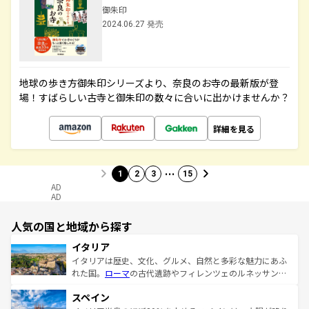
御朱印
2024.06.27 発売
地球の歩き方御朱印シリーズより、奈良のお寺の最新版が登
場！すばらしい古寺と御朱印の数々に合いに出かけませんか？
詳細を見る
…
1
2
3
15
AD
AD
人気の国と地域から探す
イタリア
イタリアは歴史、文化、グルメ、自然と多彩な魅力にあふ
れた国。
ローマ
の古代遺跡やフィレンツェのルネッサンス
美術、ヴェネツィアの運河など、歴史あるスポットはもち
スペイン
ろん、トスカーナの美しい田園風景やアマルフィ海岸の絶