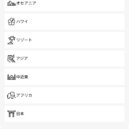
オセアニア
ハワイ
リゾート
アジア
中近東
アフリカ
日本