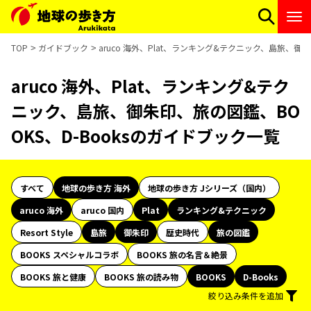
TOP
ガイドブック
aruco 海外、Plat、ランキング&テクニック、島旅、御
aruco 海外、Plat、ランキング&テク
ニック、島旅、御朱印、旅の図鑑、BO
OKS、D-Booksのガイドブック一覧
すべて
地球の歩き方 海外
地球の歩き方 Jシリーズ（国内）
aruco 海外
aruco 国内
Plat
ランキング&テクニック
Resort Style
島旅
御朱印
歴史時代
旅の図鑑
BOOKS スペシャルコラボ
BOOKS 旅の名言＆絶景
BOOKS 旅と健康
BOOKS 旅の読み物
BOOKS
D-Books
絞り込み条件を追加