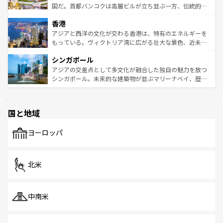
覧
を参照してほしい。
醸し出している。また、バラエティの豊かさとおいしさで
国だ。首都バンコクは高層ビルが立ち並ぶ一方、伝統的な
世界中の食通を魅了してやまないベトナム料理も魅力のひ
寺院や市場がいたるところに点在し、古きよき文化と現代
香港
とつ。フォーやバインミー、ベトナムコーヒーなどは、ぜ
の活気が交差している。北部ではチェンマイなどの山岳地
ひ現地で味わいたい。どの地域を訪れてもあたたかい人々
帯で自然と触れ合い、南部ではプーケットやクラビの美し
アジアと西洋の文化が交わる香港は、特有のエネルギーを
が旅行者を迎えてくれるので、きっと忘れられない旅にな
いビーチでリゾート気分を楽しむことができる。タイ料理
もっている。ヴィクトリア湾に広がる壮大な景色、近未来
るはずだ。 なお、新着のベトナム情報は
コンテンツ一覧
を
は世界的に有名で、屋台から高級レストランまで味覚を刺
的なアートスポット、そして歴史と現代が融合した町並
参照してほしい。
シンガポール
激する。気候は一年中温暖で、どの季節にも異なる楽しみ
み、どこを訪れても感動するはず。観光スポットが密集し
が待っている。親しみやすいタイの人々、仏教を中心とし
ており、効率よく見どころを回れるのも魅力。息をのむよ
アジアの交差点として多文化が融合した独自の魅力を放つ
た文化、そして多様な観光資源が、訪れる旅人を魅了し続
うな絶景から文化的な体験まで、香港を存分に楽しみ尽く
シンガポール。未来的な建築物が並ぶマリーナベイ、歴史
ける。 なお、新着のタイ情報は
コンテンツ一覧
を参照して
そう。 なお、新着の香港情報は
コンテンツ一覧
を参照して
と伝統を感じられるエスニックタウン、多数の緑豊かな公
ほしい。
ほしい。
園や自然保護区など、自然が調和した近代的な景観と文化
の多様性あふれるカラフルな町は、どこを歩いても新しい
国と地域
発見がある。さらに、治安のよさや充実した公共交通機関
も、旅行者にとっては魅力的なポイント。グルメも豊富
で、ホーカーズは地元の風情を楽しめる外せないスポット
ヨーロッパ
だ。訪れる人を飽きさせないシンガポールで、多様な魅力
を体感しよう。 なお、新着のシンガポール情報は
コンテン
ツ一覧
を参照してほしい。
北米
中南米