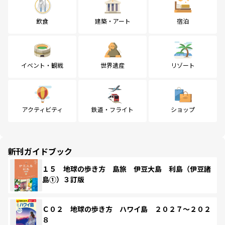
飲食
建築・アート
宿泊
イベント・観戦
世界遺産
リゾート
アクティビティ
鉄道・フライト
ショップ
新刊ガイドブック
１５ 地球の歩き方 島旅 伊豆大島 利島（伊豆諸
島①）３訂版
Ｃ０２ 地球の歩き方 ハワイ島 ２０２７～２０２
８