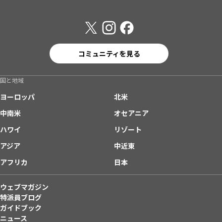
コミュニティを見る
国と地域
ヨーロッパ
北米
中南米
オセアニア
ハワイ
リゾート
アジア
中近東
アフリカ
日本
ウェブマガジン
特派員ブログ
ガイドブック
ニュース