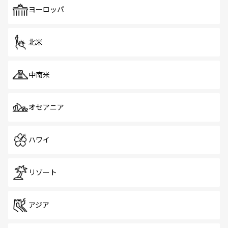
で、ホーカーズは地元の風情を楽しめる外せないスポット
ヨーロッパ
だ。訪れる人を飽きさせないシンガポールで、多様な魅力
を体感しよう。 なお、新着のシンガポール情報は
コンテン
ツ一覧
を参照してほしい。
北米
中南米
オセアニア
ハワイ
リゾート
アジア