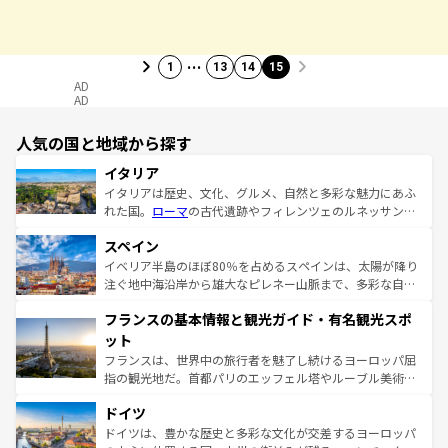
…
1
13
14
15
AD
AD
人気の国と地域から探す
イタリア
イタリアは歴史、文化、グルメ、自然と多彩な魅力にあふ
れた国。
ローマ
の古代遺跡やフィレンツェのルネッサンス
美術、ヴェネツィアの運河など、歴史あるスポットはもち
スペイン
ろん、トスカーナの美しい田園風景やアマルフィ海岸の絶
景など、自然景観も見逃せない。観光の合間には、本場の
イベリア半島のほぼ80％を占めるスペインは、太陽が降り
ピザやパスタなど、絶品のイタリア料理を堪能することも
注ぐ地中海沿岸から雄大なピレネー山脈まで、多彩な自然
できる。朝目覚めてから夜眠るまで、すべての瞬間を楽し
と文化が詰まったヨーロッパ屈指の旅行先だ。多様な地域
フランスの基本情報と観光ガイド・有名観光スポ
ませてくれるイタリアで、忘れられない旅をしてみよう！
文化が根付くこの国では、情熱的なフラメンコ、熱気あふ
なお、新着のイタリア情報は
コンテンツ一覧
を参照してほ
れる闘牛、そして美味しいタパスが生活の一部となってい
ット
しい。
る。首都マドリードの洗練された雰囲気や、バルセロナの
フランスは、世界中の旅行者を魅了し続けるヨーロッパ屈
アートに溢れた街角から、地方では古代ローマ遺跡や中世
指の観光地だ。首都パリのエッフェル塔やルーブル美術館
の城塞都市、穏やかなビーチリゾートまで多彩な表情を見
といった象徴的なスポットから、田舎町の古風な美しさま
せる。地方によって風土や気候が異なるスペインはその個
ドイツ
で、幅広い魅力が詰まっている。華麗な宮殿、歴史的な大
性で訪れる人を魅了する。 なお、新着のスペイン情報は
コ
聖堂、美しいビーチ、そして豊かな自然が、訪れる者を心
ドイツは、豊かな歴史と多彩な文化が交差するヨーロッパ
ンテンツ一覧
を参照してほしい。