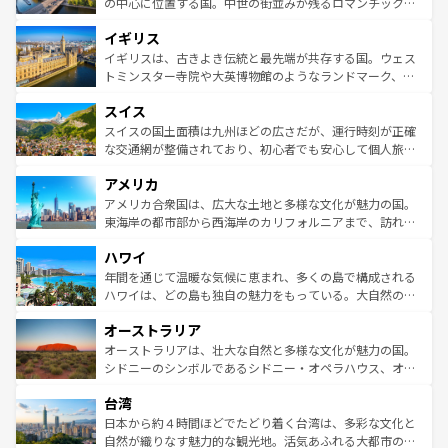
から魅了する。また、フランスは美食の国としても知ら
の中心に位置する国。中世の街並みが残るロマンチック街
れ、フランス料理はユネスコ無形文化遺産にも登録されて
道から、未来を先取りするようなモダンな都市まで多様な
イギリス
いる。シャンパンの発祥地であるランス、プロヴァンスの
顔を持つこの国は、どこを歩いても飽きることがない。ベ
香り高いラベンダー畑など、多彩な楽しみ方が可能だ。さ
ルリンの文化的活気、バイエルン州のアルプスの絶景、そ
イギリスは、古きよき伝統と最先端が共存する国。ウェス
らに、パリ以外の地域にも魅力が溢れており、どの街角に
してライン川沿いのワイン畑といった風景は必見。ビール
トミンスター寺院や大英博物館のようなランドマーク、歴
も豊かな歴史と文化が息づいている。パリ以外の個性あふ
とソーセージを味わいながら地元の人と過ごす楽しい時間
史ある大学都市、美しい丘陵地帯や牧歌的な風景など、エ
れる地方に足を運ぶとそれぞれで全く異なる文化を体験で
スイス
は、お酒好きな人にはぜひ体験してほしい。 なお、新着の
リアごとに異なる魅力がある。また、優雅なアフタヌーン
きるだろう。 なお、新着のフランス情報は
コンテンツ一覧
ドイツ情報は
コンテンツ一覧
を参照してほしい。
ティー、ビール好きにはたまらない英国パブ、サッカー観
スイスの国土面積は九州ほどの広さだが、運行時刻が正確
を参照してほしい。
戦など、本場だからこそできる体験も豊富。イギリスを旅
な交通網が整備されており、初心者でも安心して個人旅行
して楽しみつくそう。 なお、新着のイギリス情報は
コンテ
を楽しめる。日本同様に時刻表どおりの旅が可能だ。中世
アメリカ
ンツ一覧
を参照してほしい。
の建物がそのまま残る町や、スイスならではのユニークな
博物館もあり、アルプス観光だけでなく町歩きも満喫する
アメリカ合衆国は、広大な土地と多様な文化が魅力の国。
ことができる。国民の所得が高いため物価も高いが、旅行
東海岸の都市部から西海岸のカリフォルニアまで、訪れる
者向けの交通パス提供のサービスもあり、うまく活用すれ
場所ごとに異なる風景と体験が待っている。ニューヨーク
ハワイ
ば市内交通費無料で観光を楽しむこともできる。 なお、新
のような巨大都市は、観光、ショッピング、エンターテイ
着のスイス情報は
コンテンツ一覧
を参照してほしい。
ンメントが詰まった刺激的なスポットだ。一方、アメリカ
年間を通じて温暖な気候に恵まれ、多くの島で構成される
西部には大自然が広がり、グランドキャニオンやイエロー
ハワイは、どの島も独自の魅力をもっている。大自然の神
ストーン国立公園といった絶景が堪能できる。さらに、南
秘を感じたいなら、火山が生み出した壮大な景観を誇るハ
オーストラリア
部のニューオーリンズでは、音楽と美食が融合した独特の
ワイ島は見逃せない。また、定番の観光地といえばオアフ
文化が魅力。旅行者はアメリカの各地域で異なる魅力を楽
島だが、静かな自然を求めるならマウイ島やカウアイ島が
オーストラリアは、壮大な自然と多様な文化が魅力の国。
しみながら、その多様性と豊かな歴史を感じることができ
おすすめ。エメラルドグリーンに輝く海をはじめ、豊かな
シドニーのシンボルであるシドニー・オペラハウス、オー
るだろう。車でのロードトリップや列車の旅も、アメリカ
文化や歴史が息づいている。「アロハスピリット」と呼ば
ストラリア東海岸北部に広がる大サンゴ礁地帯グレートバ
ならではの贅沢な旅のスタイルだ。 なお、新着のアメリカ
台湾
れるおもてなしの心で訪れる人々を迎えてくれるハワイの
リアリーフや大陸中央部にそびえるウルル（エアーズロッ
情報は
コンテンツ一覧
を参照してほしい。
人々、おいしいローカルフードやハワイアンミュージッ
ク）、タスマニアの美しい原生林やケアンズの熱帯雨林な
日本から約４時間ほどでたどり着く台湾は、多彩な文化と
ク、伝統的なフラダンスなど、すべてがハワイの魅力を彩
ど、見どころがたくさん。また、カフェやワイン、オージ
自然が織りなす魅力的な観光地。活気あふれる大都市の台