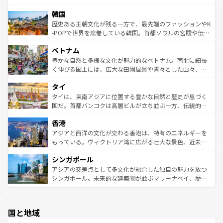
っている。訪れるたびに新しい発見と感動が待っているハ
ービーフなどの食文化も豊かで、美味しいものであふれて
北やノスタルジックな町並みが人気な九份（ジォウフェ
ワイを、存分に味わってほしい。 なお、新着のハワイ情報
韓国
いる。アクティビティも充実しており、サーフィンやダイ
ン）、静ひつな山岳地帯である台湾東部など、都市の喧騒
は
コンテンツ一覧
を参照してほしい。
ビング、ハイキングなど、アウトドア好きにはたまらな
と山間の静けさが共存しており、訪れる人に新しい発見と
歴史ある王朝文化が残る一方で、最先端のファッションやK
い。オーストラリアの多彩な魅力を存分に味わいつくそ
驚きをもたらしてくれる。また、奥深い台湾の食文化も魅
-POPで世界を席巻している韓国。首都ソウルの宮殿や伝統
う。 なお、新着のオーストラリア情報は
コンテンツ一覧
を
力で、夜市などの屋台グルメから高級料理、ヘルシーで美
家屋が並ぶエリアでは韓国の歴史と文化に浸ることがで
参照してほしい。
ベトナム
容にもいいと評判のスイーツなど、バラエティ豊かな料理
き、地方に足を延ばせば四季折々の自然美を楽しむことが
が味わえる。 なお、新着の台湾情報は
コンテンツ一覧
を参
できる。そして、キムチや焼肉、絶品のストリートフード
豊かな自然と多様な文化が魅力的なベトナム。南北に細長
照してほしい。
まで、さまざまな韓国料理が待っている。夜には、韓国な
く伸びる国土には、広大な田園風景や青々とした山々、世
らではのナイトライフも堪能できる。あたたかいホスピタ
界遺産に登録された壮大な自然景観が点在し、都市部では
タイ
リティに包まれながら、韓国の多彩な魅力を心ゆくまで味
急速な発展と共に伝統が息づく。ハノイの古い町並みやホ
わってみてほしい。 なお、新着の韓国情報は
コンテンツ一
ーチミン市のフランス統治時代の建物も、独特の雰囲気を
タイは、東南アジアに位置する豊かな自然と歴史が息づく
覧
を参照してほしい。
醸し出している。また、バラエティの豊かさとおいしさで
国だ。首都バンコクは高層ビルが立ち並ぶ一方、伝統的な
世界中の食通を魅了してやまないベトナム料理も魅力のひ
寺院や市場がいたるところに点在し、古きよき文化と現代
香港
とつ。フォーやバインミー、ベトナムコーヒーなどは、ぜ
の活気が交差している。北部ではチェンマイなどの山岳地
ひ現地で味わいたい。どの地域を訪れてもあたたかい人々
帯で自然と触れ合い、南部ではプーケットやクラビの美し
アジアと西洋の文化が交わる香港は、特有のエネルギーを
が旅行者を迎えてくれるので、きっと忘れられない旅にな
いビーチでリゾート気分を楽しむことができる。タイ料理
もっている。ヴィクトリア湾に広がる壮大な景色、近未来
るはずだ。 なお、新着のベトナム情報は
コンテンツ一覧
を
は世界的に有名で、屋台から高級レストランまで味覚を刺
的なアートスポット、そして歴史と現代が融合した町並
参照してほしい。
シンガポール
激する。気候は一年中温暖で、どの季節にも異なる楽しみ
み、どこを訪れても感動するはず。観光スポットが密集し
が待っている。親しみやすいタイの人々、仏教を中心とし
ており、効率よく見どころを回れるのも魅力。息をのむよ
アジアの交差点として多文化が融合した独自の魅力を放つ
た文化、そして多様な観光資源が、訪れる旅人を魅了し続
うな絶景から文化的な体験まで、香港を存分に楽しみ尽く
シンガポール。未来的な建築物が並ぶマリーナベイ、歴史
ける。 なお、新着のタイ情報は
コンテンツ一覧
を参照して
そう。 なお、新着の香港情報は
コンテンツ一覧
を参照して
と伝統を感じられるエスニックタウン、多数の緑豊かな公
ほしい。
ほしい。
園や自然保護区など、自然が調和した近代的な景観と文化
の多様性あふれるカラフルな町は、どこを歩いても新しい
国と地域
発見がある。さらに、治安のよさや充実した公共交通機関
も、旅行者にとっては魅力的なポイント。グルメも豊富