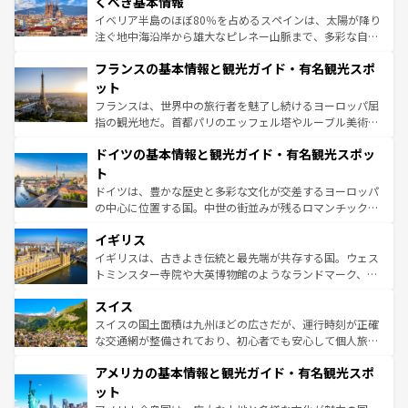
くべき基本情報
ピザやパスタなど、絶品のイタリア料理を堪能することも
イベリア半島のほぼ80％を占めるスペインは、太陽が降り
できる。朝目覚めてから夜眠るまで、すべての瞬間を楽し
注ぐ地中海沿岸から雄大なピレネー山脈まで、多彩な自然
ませてくれるイタリアで、忘れられない旅をしてみよう！
と文化が詰まったヨーロッパ屈指の旅行先だ。多様な地域
なお、新着のイタリア情報は
コンテンツ一覧
を参照してほ
フランスの基本情報と観光ガイド・有名観光スポ
文化が根付くこの国では、情熱的なフラメンコ、熱気あふ
しい。
れる闘牛、そして美味しいタパスが生活の一部となってい
ット
る。首都マドリードの洗練された雰囲気や、バルセロナの
フランスは、世界中の旅行者を魅了し続けるヨーロッパ屈
アートに溢れた街角から、地方では古代ローマ遺跡や中世
指の観光地だ。首都パリのエッフェル塔やルーブル美術館
の城塞都市、穏やかなビーチリゾートまで多彩な表情を見
といった象徴的なスポットから、田舎町の古風な美しさま
せる。地方によって風土や気候が異なるスペインはその個
ドイツの基本情報と観光ガイド・有名観光スポッ
で、幅広い魅力が詰まっている。華麗な宮殿、歴史的な大
性で訪れる人を魅了する。 なお、新着のスペイン情報は
コ
聖堂、美しいビーチ、そして豊かな自然が、訪れる者を心
ト
ンテンツ一覧
を参照してほしい。
から魅了する。また、フランスは美食の国としても知ら
ドイツは、豊かな歴史と多彩な文化が交差するヨーロッパ
れ、フランス料理はユネスコ無形文化遺産にも登録されて
の中心に位置する国。中世の街並みが残るロマンチック街
いる。シャンパンの発祥地であるランス、プロヴァンスの
道から、未来を先取りするようなモダンな都市まで多様な
香り高いラベンダー畑など、多彩な楽しみ方が可能だ。さ
イギリス
顔を持つこの国は、どこを歩いても飽きることがない。ベ
らに、パリ以外の地域にも魅力が溢れており、どの街角に
ルリンの文化的活気、バイエルン州のアルプスの絶景、そ
イギリスは、古きよき伝統と最先端が共存する国。ウェス
も豊かな歴史と文化が息づいている。パリ以外の個性あふ
してライン川沿いのワイン畑といった風景は必見。ビール
トミンスター寺院や大英博物館のようなランドマーク、歴
れる地方に足を運ぶとそれぞれで全く異なる文化を体験で
とソーセージを味わいながら地元の人と過ごす楽しい時間
史ある大学都市、美しい丘陵地帯や牧歌的な風景など、エ
きるだろう。 なお、新着のフランス情報は
コンテンツ一覧
スイス
は、お酒好きな人にはぜひ体験してほしい。 なお、新着の
リアごとに異なる魅力がある。また、優雅なアフタヌーン
を参照してほしい。
ドイツ情報は
コンテンツ一覧
を参照してほしい。
ティー、ビール好きにはたまらない英国パブ、サッカー観
スイスの国土面積は九州ほどの広さだが、運行時刻が正確
戦など、本場だからこそできる体験も豊富。イギリスを旅
な交通網が整備されており、初心者でも安心して個人旅行
して楽しみつくそう。 なお、新着のイギリス情報は
コンテ
を楽しめる。日本同様に時刻表どおりの旅が可能だ。中世
アメリカの基本情報と観光ガイド・有名観光スポ
ンツ一覧
を参照してほしい。
の建物がそのまま残る町や、スイスならではのユニークな
博物館もあり、アルプス観光だけでなく町歩きも満喫する
ット
ことができる。国民の所得が高いため物価も高いが、旅行