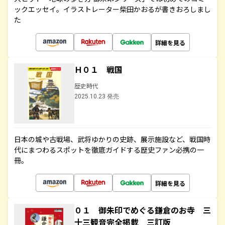
ックエッセイ。イラストレーター柴田かおるが書きおろしまし
た
詳細を見る
Ｈ０１ 戦国
歴史時代
2025.10.23 発売
日本の城や古戦場、武将ゆかりの史跡、展示施設など、戦国時
代にまつわるスポットを徹底ガイドする歴史ファン必携の一
冊。
詳細を見る
０１ 御朱印でめぐる鎌倉のお寺 三
十三観音完全掲載 三訂版