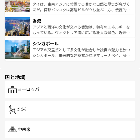
わってみてほしい。 なお、新着の韓国情報は
コンテンツ一
ーチミン市のフランス統治時代の建物も、独特の雰囲気を
タイは、東南アジアに位置する豊かな自然と歴史が息づく
覧
を参照してほしい。
醸し出している。また、バラエティの豊かさとおいしさで
国だ。首都バンコクは高層ビルが立ち並ぶ一方、伝統的な
世界中の食通を魅了してやまないベトナム料理も魅力のひ
寺院や市場がいたるところに点在し、古きよき文化と現代
香港
とつ。フォーやバインミー、ベトナムコーヒーなどは、ぜ
の活気が交差している。北部ではチェンマイなどの山岳地
ひ現地で味わいたい。どの地域を訪れてもあたたかい人々
帯で自然と触れ合い、南部ではプーケットやクラビの美し
アジアと西洋の文化が交わる香港は、特有のエネルギーを
が旅行者を迎えてくれるので、きっと忘れられない旅にな
いビーチでリゾート気分を楽しむことができる。タイ料理
もっている。ヴィクトリア湾に広がる壮大な景色、近未来
るはずだ。 なお、新着のベトナム情報は
コンテンツ一覧
を
は世界的に有名で、屋台から高級レストランまで味覚を刺
的なアートスポット、そして歴史と現代が融合した町並
参照してほしい。
シンガポール
激する。気候は一年中温暖で、どの季節にも異なる楽しみ
み、どこを訪れても感動するはず。観光スポットが密集し
が待っている。親しみやすいタイの人々、仏教を中心とし
ており、効率よく見どころを回れるのも魅力。息をのむよ
アジアの交差点として多文化が融合した独自の魅力を放つ
た文化、そして多様な観光資源が、訪れる旅人を魅了し続
うな絶景から文化的な体験まで、香港を存分に楽しみ尽く
シンガポール。未来的な建築物が並ぶマリーナベイ、歴史
ける。 なお、新着のタイ情報は
コンテンツ一覧
を参照して
そう。 なお、新着の香港情報は
コンテンツ一覧
を参照して
と伝統を感じられるエスニックタウン、多数の緑豊かな公
ほしい。
ほしい。
園や自然保護区など、自然が調和した近代的な景観と文化
の多様性あふれるカラフルな町は、どこを歩いても新しい
国と地域
発見がある。さらに、治安のよさや充実した公共交通機関
も、旅行者にとっては魅力的なポイント。グルメも豊富
で、ホーカーズは地元の風情を楽しめる外せないスポット
ヨーロッパ
だ。訪れる人を飽きさせないシンガポールで、多様な魅力
を体感しよう。 なお、新着のシンガポール情報は
コンテン
ツ一覧
を参照してほしい。
北米
中南米