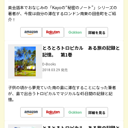
英会話本でおなじみの「Kayoの“秘密のノート”」シリーズの
著者が、今度は自分の滞在するロンドン南東の田舎町をご紹
介！
詳細を見る
とろとろトロピカル ある旅の記録と
記憶。 第1巻
D-Books
2018.03.29 発売
子供の頃から夢見ていた南の島に滞在することになった筆者
が、島で出合うトロピカルでマジカルな45日間の記録と記
憶。
詳細を見る
とろとろトロピカル ある旅の記録と