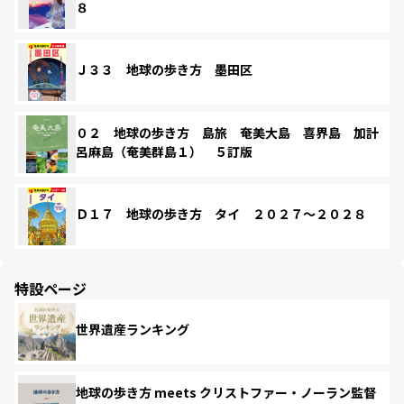
８
Ｊ３３ 地球の歩き方 墨田区
０２ 地球の歩き方 島旅 奄美大島 喜界島 加計
呂麻島（奄美群島１） ５訂版
Ｄ１７ 地球の歩き方 タイ ２０２７～２０２８
特設ページ
世界遺産ランキング
地球の歩き方 meets クリストファー・ノーラン監督