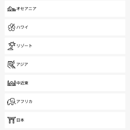
オセアニア
ハワイ
リゾート
アジア
中近東
アフリカ
日本