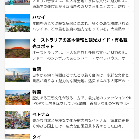
アメリカ合衆国は、広大な土地と多様な文化が魅力の国。
者向けの交通パス提供のサービスもあり、うまく活用すれ
東海岸の都市部から西海岸のカリフォルニアまで、訪れる
ば市内交通費無料で観光を楽しむこともできる。 なお、新
場所ごとに異なる風景と体験が待っている。ニューヨーク
着のスイス情報は
コンテンツ一覧
を参照してほしい。
ハワイ
のような巨大都市は、観光、ショッピング、エンターテイ
ンメントが詰まった刺激的なスポットだ。一方、アメリカ
年間を通じて温暖な気候に恵まれ、多くの島で構成される
西部には大自然が広がり、グランドキャニオンやイエロー
ハワイは、どの島も独自の魅力をもっている。大自然の神
ストーン国立公園といった絶景が堪能できる。さらに、南
秘を感じたいなら、火山が生み出した壮大な景観を誇るハ
オーストラリアの基本情報と観光ガイド・有名観
部のニューオーリンズでは、音楽と美食が融合した独特の
ワイ島は見逃せない。また、定番の観光地といえばオアフ
文化が魅力。旅行者はアメリカの各地域で異なる魅力を楽
島だが、静かな自然を求めるならマウイ島やカウアイ島が
光スポット
しみながら、その多様性と豊かな歴史を感じることができ
おすすめ。エメラルドグリーンに輝く海をはじめ、豊かな
オーストラリアは、壮大な自然と多様な文化が魅力の国。
るだろう。車でのロードトリップや列車の旅も、アメリカ
文化や歴史が息づいている。「アロハスピリット」と呼ば
シドニーのシンボルであるシドニー・オペラハウス、オー
ならではの贅沢な旅のスタイルだ。 なお、新着のアメリカ
れるおもてなしの心で訪れる人々を迎えてくれるハワイの
ストラリア東海岸北部に広がる大サンゴ礁地帯グレートバ
情報は
コンテンツ一覧
を参照してほしい。
人々、おいしいローカルフードやハワイアンミュージッ
台湾
リアリーフや大陸中央部にそびえるウルル（エアーズロッ
ク、伝統的なフラダンスなど、すべてがハワイの魅力を彩
ク）、タスマニアの美しい原生林やケアンズの熱帯雨林な
日本から約４時間ほどでたどり着く台湾は、多彩な文化と
っている。訪れるたびに新しい発見と感動が待っているハ
ど、見どころがたくさん。また、カフェやワイン、オージ
自然が織りなす魅力的な観光地。活気あふれる大都市の台
ワイを、存分に味わってほしい。 なお、新着のハワイ情報
ービーフなどの食文化も豊かで、美味しいものであふれて
北やノスタルジックな町並みが人気な九份（ジォウフェ
は
コンテンツ一覧
を参照してほしい。
韓国
いる。アクティビティも充実しており、サーフィンやダイ
ン）、静ひつな山岳地帯である台湾東部など、都市の喧騒
ビング、ハイキングなど、アウトドア好きにはたまらな
と山間の静けさが共存しており、訪れる人に新しい発見と
歴史ある王朝文化が残る一方で、最先端のファッションやK
い。オーストラリアの多彩な魅力を存分に味わいつくそ
驚きをもたらしてくれる。また、奥深い台湾の食文化も魅
-POPで世界を席巻している韓国。首都ソウルの宮殿や伝統
う。 なお、新着のオーストラリア情報は
コンテンツ一覧
を
力で、夜市などの屋台グルメから高級料理、ヘルシーで美
家屋が並ぶエリアでは韓国の歴史と文化に浸ることがで
参照してほしい。
ベトナム
容にもいいと評判のスイーツなど、バラエティ豊かな料理
き、地方に足を延ばせば四季折々の自然美を楽しむことが
が味わえる。 なお、新着の台湾情報は
コンテンツ一覧
を参
できる。そして、キムチや焼肉、絶品のストリートフード
豊かな自然と多様な文化が魅力的なベトナム。南北に細長
照してほしい。
まで、さまざまな韓国料理が待っている。夜には、韓国な
く伸びる国土には、広大な田園風景や青々とした山々、世
らではのナイトライフも堪能できる。あたたかいホスピタ
界遺産に登録された壮大な自然景観が点在し、都市部では
タイ
リティに包まれながら、韓国の多彩な魅力を心ゆくまで味
急速な発展と共に伝統が息づく。ハノイの古い町並みやホ