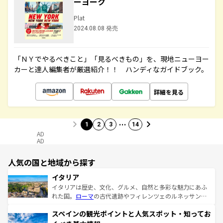
ーヨーク
Plat
2024.08.08 発売
「ＮＹでやるべきこと」「見るべきもの」を、現地ニューヨー
カーと達人編集者が厳選紹介！！ ハンディなガイドブック。
詳細を見る
…
1
2
3
14
AD
AD
人気の国と地域から探す
イタリア
イタリアは歴史、文化、グルメ、自然と多彩な魅力にあふ
れた国。
ローマ
の古代遺跡やフィレンツェのルネッサンス
美術、ヴェネツィアの運河など、歴史あるスポットはもち
スペインの観光ポイントと人気スポット・知ってお
ろん、トスカーナの美しい田園風景やアマルフィ海岸の絶
景など、自然景観も見逃せない。観光の合間には、本場の