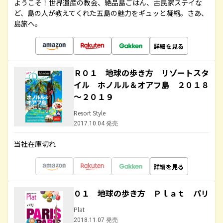
ようこそ！世界遺産の教会、絶品島ごはん、古民家ステイな
ど、島の人が教えてくれた五島の魅力をギュッと凝縮。さあ、
島旅へ。
詳細を見る
Ｒ０１ 地球の歩き方 リゾートスタ
イル ホノルル＆オアフ島 ２０１８
～２０１９
Resort Style
2017.10.04 発売
当社在庫切れ
詳細を見る
０１ 地球の歩き方 Ｐｌａｔ パリ
Plat
2018.11.07 発売