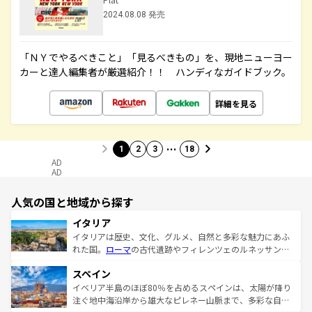
2024.08.08 発売
「ＮＹでやるべきこと」「見るべきもの」を、現地ニューヨー
カーと達人編集者が厳選紹介！！ ハンディなガイドブック。
詳細を見る
…
1
2
3
18
AD
AD
人気の国と地域から探す
イタリア
イタリアは歴史、文化、グルメ、自然と多彩な魅力にあふ
れた国。
ローマ
の古代遺跡やフィレンツェのルネッサンス
美術、ヴェネツィアの運河など、歴史あるスポットはもち
スペイン
ろん、トスカーナの美しい田園風景やアマルフィ海岸の絶
景など、自然景観も見逃せない。観光の合間には、本場の
イベリア半島のほぼ80％を占めるスペインは、太陽が降り
ピザやパスタなど、絶品のイタリア料理を堪能することも
注ぐ地中海沿岸から雄大なピレネー山脈まで、多彩な自然
できる。朝目覚めてから夜眠るまで、すべての瞬間を楽し