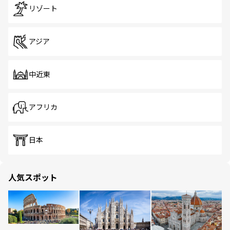
リゾート
アジア
中近東
アフリカ
日本
人気スポット