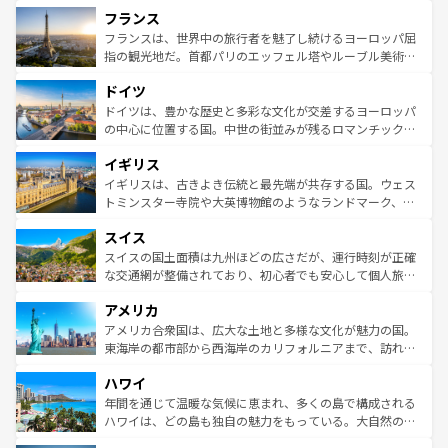
と文化が詰まったヨーロッパ屈指の旅行先だ。多様な地域
フランス
ませてくれるイタリアで、忘れられない旅をしてみよう！
文化が根付くこの国では、情熱的なフラメンコ、熱気あふ
なお、新着のイタリア情報は
コンテンツ一覧
を参照してほ
れる闘牛、そして美味しいタパスが生活の一部となってい
フランスは、世界中の旅行者を魅了し続けるヨーロッパ屈
しい。
る。首都マドリードの洗練された雰囲気や、バルセロナの
指の観光地だ。首都パリのエッフェル塔やルーブル美術館
アートに溢れた街角から、地方では古代ローマ遺跡や中世
といった象徴的なスポットから、田舎町の古風な美しさま
ドイツ
の城塞都市、穏やかなビーチリゾートまで多彩な表情を見
で、幅広い魅力が詰まっている。華麗な宮殿、歴史的な大
せる。地方によって風土や気候が異なるスペインはその個
聖堂、美しいビーチ、そして豊かな自然が、訪れる者を心
ドイツは、豊かな歴史と多彩な文化が交差するヨーロッパ
性で訪れる人を魅了する。 なお、新着のスペイン情報は
コ
から魅了する。また、フランスは美食の国としても知ら
の中心に位置する国。中世の街並みが残るロマンチック街
ンテンツ一覧
を参照してほしい。
れ、フランス料理はユネスコ無形文化遺産にも登録されて
道から、未来を先取りするようなモダンな都市まで多様な
イギリス
いる。シャンパンの発祥地であるランス、プロヴァンスの
顔を持つこの国は、どこを歩いても飽きることがない。ベ
香り高いラベンダー畑など、多彩な楽しみ方が可能だ。さ
ルリンの文化的活気、バイエルン州のアルプスの絶景、そ
イギリスは、古きよき伝統と最先端が共存する国。ウェス
らに、パリ以外の地域にも魅力が溢れており、どの街角に
してライン川沿いのワイン畑といった風景は必見。ビール
トミンスター寺院や大英博物館のようなランドマーク、歴
も豊かな歴史と文化が息づいている。パリ以外の個性あふ
とソーセージを味わいながら地元の人と過ごす楽しい時間
史ある大学都市、美しい丘陵地帯や牧歌的な風景など、エ
れる地方に足を運ぶとそれぞれで全く異なる文化を体験で
スイス
は、お酒好きな人にはぜひ体験してほしい。 なお、新着の
リアごとに異なる魅力がある。また、優雅なアフタヌーン
きるだろう。 なお、新着のフランス情報は
コンテンツ一覧
ドイツ情報は
コンテンツ一覧
を参照してほしい。
ティー、ビール好きにはたまらない英国パブ、サッカー観
スイスの国土面積は九州ほどの広さだが、運行時刻が正確
を参照してほしい。
戦など、本場だからこそできる体験も豊富。イギリスを旅
な交通網が整備されており、初心者でも安心して個人旅行
して楽しみつくそう。 なお、新着のイギリス情報は
コンテ
を楽しめる。日本同様に時刻表どおりの旅が可能だ。中世
アメリカ
ンツ一覧
を参照してほしい。
の建物がそのまま残る町や、スイスならではのユニークな
博物館もあり、アルプス観光だけでなく町歩きも満喫する
アメリカ合衆国は、広大な土地と多様な文化が魅力の国。
ことができる。国民の所得が高いため物価も高いが、旅行
東海岸の都市部から西海岸のカリフォルニアまで、訪れる
者向けの交通パス提供のサービスもあり、うまく活用すれ
場所ごとに異なる風景と体験が待っている。ニューヨーク
ハワイ
ば市内交通費無料で観光を楽しむこともできる。 なお、新
のような巨大都市は、観光、ショッピング、エンターテイ
着のスイス情報は
コンテンツ一覧
を参照してほしい。
ンメントが詰まった刺激的なスポットだ。一方、アメリカ
年間を通じて温暖な気候に恵まれ、多くの島で構成される
西部には大自然が広がり、グランドキャニオンやイエロー
ハワイは、どの島も独自の魅力をもっている。大自然の神
ストーン国立公園といった絶景が堪能できる。さらに、南
秘を感じたいなら、火山が生み出した壮大な景観を誇るハ