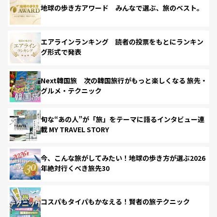
地球の歩き方アワード みんなで選ぶ、旅のベスト。
エアラインランキング 読者の投票をもとにランキン
グ形式で発表
Next韓国旅 次の韓国旅行がもっと楽しくなる 旅先・
グルメ・テクニック
旬な“あの人”が「旅」をテーマに語るインタビュー連
載 MY TRAVEL STORY
今、こんな旅がしてみたい！地球の歩き方が選ぶ2026
年絶対行くべき旅先30
コスパもタイパもかなえる！賢者の旅テクニック