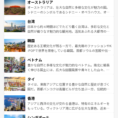
オーストラリア
部のニューオーリンズでは、音楽と美食が融合した独特の
ワイ島は見逃せない。また、定番の観光地といえばオアフ
文化が魅力。旅行者はアメリカの各地域で異なる魅力を楽
島だが、静かな自然を求めるならマウイ島やカウアイ島が
オーストラリアは、壮大な自然と多様な文化が魅力の国。
しみながら、その多様性と豊かな歴史を感じることができ
おすすめ。エメラルドグリーンに輝く海をはじめ、豊かな
シドニーのシンボルであるシドニー・オペラハウス、オー
るだろう。車でのロードトリップや列車の旅も、アメリカ
文化や歴史が息づいている。「アロハスピリット」と呼ば
ストラリア東海岸北部に広がる大サンゴ礁地帯グレートバ
ならではの贅沢な旅のスタイルだ。 なお、新着のアメリカ
台湾
れるおもてなしの心で訪れる人々を迎えてくれるハワイの
リアリーフや大陸中央部にそびえるウルル（エアーズロッ
情報は
コンテンツ一覧
を参照してほしい。
人々、おいしいローカルフードやハワイアンミュージッ
ク）、タスマニアの美しい原生林やケアンズの熱帯雨林な
日本から約４時間ほどでたどり着く台湾は、多彩な文化と
ク、伝統的なフラダンスなど、すべてがハワイの魅力を彩
ど、見どころがたくさん。また、カフェやワイン、オージ
自然が織りなす魅力的な観光地。活気あふれる大都市の台
っている。訪れるたびに新しい発見と感動が待っているハ
ービーフなどの食文化も豊かで、美味しいものであふれて
北やノスタルジックな町並みが人気な九份（ジォウフェ
ワイを、存分に味わってほしい。 なお、新着のハワイ情報
韓国
いる。アクティビティも充実しており、サーフィンやダイ
ン）、静ひつな山岳地帯である台湾東部など、都市の喧騒
は
コンテンツ一覧
を参照してほしい。
ビング、ハイキングなど、アウトドア好きにはたまらな
と山間の静けさが共存しており、訪れる人に新しい発見と
歴史ある王朝文化が残る一方で、最先端のファッションやK
い。オーストラリアの多彩な魅力を存分に味わいつくそ
驚きをもたらしてくれる。また、奥深い台湾の食文化も魅
-POPで世界を席巻している韓国。首都ソウルの宮殿や伝統
う。 なお、新着のオーストラリア情報は
コンテンツ一覧
を
力で、夜市などの屋台グルメから高級料理、ヘルシーで美
家屋が並ぶエリアでは韓国の歴史と文化に浸ることがで
参照してほしい。
ベトナム
容にもいいと評判のスイーツなど、バラエティ豊かな料理
き、地方に足を延ばせば四季折々の自然美を楽しむことが
が味わえる。 なお、新着の台湾情報は
コンテンツ一覧
を参
できる。そして、キムチや焼肉、絶品のストリートフード
豊かな自然と多様な文化が魅力的なベトナム。南北に細長
照してほしい。
まで、さまざまな韓国料理が待っている。夜には、韓国な
く伸びる国土には、広大な田園風景や青々とした山々、世
らではのナイトライフも堪能できる。あたたかいホスピタ
界遺産に登録された壮大な自然景観が点在し、都市部では
タイ
リティに包まれながら、韓国の多彩な魅力を心ゆくまで味
急速な発展と共に伝統が息づく。ハノイの古い町並みやホ
わってみてほしい。 なお、新着の韓国情報は
コンテンツ一
ーチミン市のフランス統治時代の建物も、独特の雰囲気を
タイは、東南アジアに位置する豊かな自然と歴史が息づく
覧
を参照してほしい。
醸し出している。また、バラエティの豊かさとおいしさで
国だ。首都バンコクは高層ビルが立ち並ぶ一方、伝統的な
世界中の食通を魅了してやまないベトナム料理も魅力のひ
寺院や市場がいたるところに点在し、古きよき文化と現代
香港
とつ。フォーやバインミー、ベトナムコーヒーなどは、ぜ
の活気が交差している。北部ではチェンマイなどの山岳地
ひ現地で味わいたい。どの地域を訪れてもあたたかい人々
帯で自然と触れ合い、南部ではプーケットやクラビの美し
アジアと西洋の文化が交わる香港は、特有のエネルギーを
が旅行者を迎えてくれるので、きっと忘れられない旅にな
いビーチでリゾート気分を楽しむことができる。タイ料理
もっている。ヴィクトリア湾に広がる壮大な景色、近未来
るはずだ。 なお、新着のベトナム情報は
コンテンツ一覧
を
は世界的に有名で、屋台から高級レストランまで味覚を刺
的なアートスポット、そして歴史と現代が融合した町並
参照してほしい。
シンガポール
激する。気候は一年中温暖で、どの季節にも異なる楽しみ
み、どこを訪れても感動するはず。観光スポットが密集し