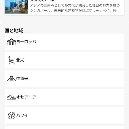
が待っている。親しみやすいタイの人々、仏教を中心とし
ており、効率よく見どころを回れるのも魅力。息をのむよ
アジアの交差点として多文化が融合した独自の魅力を放つ
た文化、そして多様な観光資源が、訪れる旅人を魅了し続
うな絶景から文化的な体験まで、香港を存分に楽しみ尽く
シンガポール。未来的な建築物が並ぶマリーナベイ、歴史
ける。 なお、新着のタイ情報は
コンテンツ一覧
を参照して
そう。 なお、新着の香港情報は
コンテンツ一覧
を参照して
と伝統を感じられるエスニックタウン、多数の緑豊かな公
ほしい。
ほしい。
園や自然保護区など、自然が調和した近代的な景観と文化
の多様性あふれるカラフルな町は、どこを歩いても新しい
国と地域
発見がある。さらに、治安のよさや充実した公共交通機関
も、旅行者にとっては魅力的なポイント。グルメも豊富
で、ホーカーズは地元の風情を楽しめる外せないスポット
ヨーロッパ
だ。訪れる人を飽きさせないシンガポールで、多様な魅力
を体感しよう。 なお、新着のシンガポール情報は
コンテン
ツ一覧
を参照してほしい。
北米
中南米
オセアニア
ハワイ