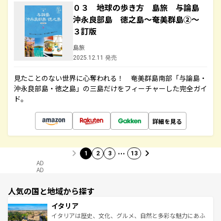
０３ 地球の歩き方 島旅 与論島
沖永良部島 徳之島～奄美群島②～
３訂版
島旅
2025.12.11 発売
見たことのない世界に心奪われる！ 奄美群島南部「与論島・
沖永良部島・徳之島」の三島だけをフィーチャーした完全ガイ
ド。
詳細を見る
…
1
2
3
13
AD
AD
人気の国と地域から探す
イタリア
イタリアは歴史、文化、グルメ、自然と多彩な魅力にあふ