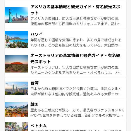
して楽しみつくそう。 なお、新着のイギリス情報は
コンテ
を楽しめる。日本同様に時刻表どおりの旅が可能だ。中世
アメリカの基本情報と観光ガイド・有名観光スポ
ンツ一覧
を参照してほしい。
の建物がそのまま残る町や、スイスならではのユニークな
博物館もあり、アルプス観光だけでなく町歩きも満喫する
ット
ことができる。国民の所得が高いため物価も高いが、旅行
アメリカ合衆国は、広大な土地と多様な文化が魅力の国。
者向けの交通パス提供のサービスもあり、うまく活用すれ
東海岸の都市部から西海岸のカリフォルニアまで、訪れる
ば市内交通費無料で観光を楽しむこともできる。 なお、新
場所ごとに異なる風景と体験が待っている。ニューヨーク
着のスイス情報は
コンテンツ一覧
を参照してほしい。
ハワイ
のような巨大都市は、観光、ショッピング、エンターテイ
ンメントが詰まった刺激的なスポットだ。一方、アメリカ
年間を通じて温暖な気候に恵まれ、多くの島で構成される
西部には大自然が広がり、グランドキャニオンやイエロー
ハワイは、どの島も独自の魅力をもっている。大自然の神
ストーン国立公園といった絶景が堪能できる。さらに、南
秘を感じたいなら、火山が生み出した壮大な景観を誇るハ
オーストラリアの基本情報と観光ガイド・有名観
部のニューオーリンズでは、音楽と美食が融合した独特の
ワイ島は見逃せない。また、定番の観光地といえばオアフ
文化が魅力。旅行者はアメリカの各地域で異なる魅力を楽
島だが、静かな自然を求めるならマウイ島やカウアイ島が
光スポット
しみながら、その多様性と豊かな歴史を感じることができ
おすすめ。エメラルドグリーンに輝く海をはじめ、豊かな
オーストラリアは、壮大な自然と多様な文化が魅力の国。
るだろう。車でのロードトリップや列車の旅も、アメリカ
文化や歴史が息づいている。「アロハスピリット」と呼ば
シドニーのシンボルであるシドニー・オペラハウス、オー
ならではの贅沢な旅のスタイルだ。 なお、新着のアメリカ
れるおもてなしの心で訪れる人々を迎えてくれるハワイの
ストラリア東海岸北部に広がる大サンゴ礁地帯グレートバ
情報は
コンテンツ一覧
を参照してほしい。
人々、おいしいローカルフードやハワイアンミュージッ
台湾
リアリーフや大陸中央部にそびえるウルル（エアーズロッ
ク、伝統的なフラダンスなど、すべてがハワイの魅力を彩
ク）、タスマニアの美しい原生林やケアンズの熱帯雨林な
日本から約４時間ほどでたどり着く台湾は、多彩な文化と
っている。訪れるたびに新しい発見と感動が待っているハ
ど、見どころがたくさん。また、カフェやワイン、オージ
自然が織りなす魅力的な観光地。活気あふれる大都市の台
ワイを、存分に味わってほしい。 なお、新着のハワイ情報
ービーフなどの食文化も豊かで、美味しいものであふれて
北やノスタルジックな町並みが人気な九份（ジォウフェ
は
コンテンツ一覧
を参照してほしい。
韓国
いる。アクティビティも充実しており、サーフィンやダイ
ン）、静ひつな山岳地帯である台湾東部など、都市の喧騒
ビング、ハイキングなど、アウトドア好きにはたまらな
と山間の静けさが共存しており、訪れる人に新しい発見と
歴史ある王朝文化が残る一方で、最先端のファッションやK
い。オーストラリアの多彩な魅力を存分に味わいつくそ
驚きをもたらしてくれる。また、奥深い台湾の食文化も魅
-POPで世界を席巻している韓国。首都ソウルの宮殿や伝統
う。 なお、新着のオーストラリア情報は
コンテンツ一覧
を
力で、夜市などの屋台グルメから高級料理、ヘルシーで美
家屋が並ぶエリアでは韓国の歴史と文化に浸ることがで
参照してほしい。
ベトナム
容にもいいと評判のスイーツなど、バラエティ豊かな料理
き、地方に足を延ばせば四季折々の自然美を楽しむことが
が味わえる。 なお、新着の台湾情報は
コンテンツ一覧
を参
できる。そして、キムチや焼肉、絶品のストリートフード