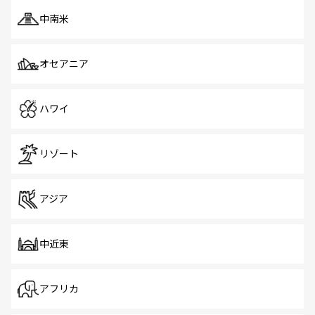
中南米
オセアニア
ハワイ
リゾート
アジア
中近東
アフリカ