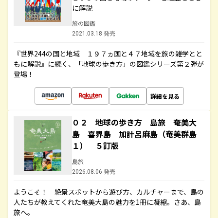
に解説
旅の図鑑
2021.03.18 発売
『世界244の国と地域 １９７ヵ国と４７地域を旅の雑学とと
もに解説』に続く、「地球の歩き方」の図鑑シリーズ第２弾が
登場！
詳細を見る
０２ 地球の歩き方 島旅 奄美大
島 喜界島 加計呂麻島（奄美群島
１） ５訂版
島旅
2026.08.06 発売
ようこそ！ 絶景スポットから遊び方、カルチャーまで、島の
人たちが教えてくれた奄美大島の魅力を1冊に凝縮。さあ、島
旅へ。