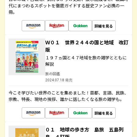
代にまつわるスポットを徹底ガイドする歴史ファン必携の一
冊。
詳細を見る
Ｗ０１ 世界２４４の国と地域 改訂
版
１９７ヵ国と４７地域を旅の雑学とともに
解説
旅の図鑑
2024.07.18 発売
今こそ学びたい世界のことを集めました！首都、言語、民族、
宗教、特長、現地の挨拶、誰かに話したくなる旅の雑学も。
詳細を見る
０１ 地球の歩き方 島旅 五島列
島 ４訂版