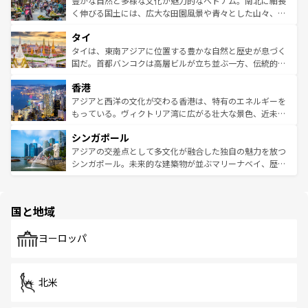
豊かな自然と多様な文化が魅力的なベトナム。南北に細長
照してほしい。
まで、さまざまな韓国料理が待っている。夜には、韓国な
く伸びる国土には、広大な田園風景や青々とした山々、世
らではのナイトライフも堪能できる。あたたかいホスピタ
界遺産に登録された壮大な自然景観が点在し、都市部では
タイ
リティに包まれながら、韓国の多彩な魅力を心ゆくまで味
急速な発展と共に伝統が息づく。ハノイの古い町並みやホ
わってみてほしい。 なお、新着の韓国情報は
コンテンツ一
ーチミン市のフランス統治時代の建物も、独特の雰囲気を
タイは、東南アジアに位置する豊かな自然と歴史が息づく
覧
を参照してほしい。
醸し出している。また、バラエティの豊かさとおいしさで
国だ。首都バンコクは高層ビルが立ち並ぶ一方、伝統的な
世界中の食通を魅了してやまないベトナム料理も魅力のひ
寺院や市場がいたるところに点在し、古きよき文化と現代
香港
とつ。フォーやバインミー、ベトナムコーヒーなどは、ぜ
の活気が交差している。北部ではチェンマイなどの山岳地
ひ現地で味わいたい。どの地域を訪れてもあたたかい人々
帯で自然と触れ合い、南部ではプーケットやクラビの美し
アジアと西洋の文化が交わる香港は、特有のエネルギーを
が旅行者を迎えてくれるので、きっと忘れられない旅にな
いビーチでリゾート気分を楽しむことができる。タイ料理
もっている。ヴィクトリア湾に広がる壮大な景色、近未来
るはずだ。 なお、新着のベトナム情報は
コンテンツ一覧
を
は世界的に有名で、屋台から高級レストランまで味覚を刺
的なアートスポット、そして歴史と現代が融合した町並
参照してほしい。
シンガポール
激する。気候は一年中温暖で、どの季節にも異なる楽しみ
み、どこを訪れても感動するはず。観光スポットが密集し
が待っている。親しみやすいタイの人々、仏教を中心とし
ており、効率よく見どころを回れるのも魅力。息をのむよ
アジアの交差点として多文化が融合した独自の魅力を放つ
た文化、そして多様な観光資源が、訪れる旅人を魅了し続
うな絶景から文化的な体験まで、香港を存分に楽しみ尽く
シンガポール。未来的な建築物が並ぶマリーナベイ、歴史
ける。 なお、新着のタイ情報は
コンテンツ一覧
を参照して
そう。 なお、新着の香港情報は
コンテンツ一覧
を参照して
と伝統を感じられるエスニックタウン、多数の緑豊かな公
ほしい。
ほしい。
園や自然保護区など、自然が調和した近代的な景観と文化
の多様性あふれるカラフルな町は、どこを歩いても新しい
国と地域
発見がある。さらに、治安のよさや充実した公共交通機関
も、旅行者にとっては魅力的なポイント。グルメも豊富
で、ホーカーズは地元の風情を楽しめる外せないスポット
ヨーロッパ
だ。訪れる人を飽きさせないシンガポールで、多様な魅力
を体感しよう。 なお、新着のシンガポール情報は
コンテン
ツ一覧
を参照してほしい。
北米