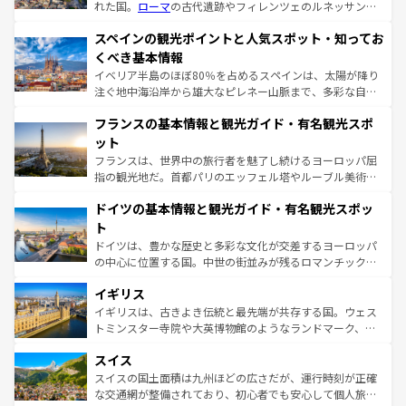
れた国。
ローマ
の古代遺跡やフィレンツェのルネッサンス
美術、ヴェネツィアの運河など、歴史あるスポットはもち
スペインの観光ポイントと人気スポット・知ってお
ろん、トスカーナの美しい田園風景やアマルフィ海岸の絶
景など、自然景観も見逃せない。観光の合間には、本場の
くべき基本情報
ピザやパスタなど、絶品のイタリア料理を堪能することも
イベリア半島のほぼ80％を占めるスペインは、太陽が降り
できる。朝目覚めてから夜眠るまで、すべての瞬間を楽し
注ぐ地中海沿岸から雄大なピレネー山脈まで、多彩な自然
ませてくれるイタリアで、忘れられない旅をしてみよう！
と文化が詰まったヨーロッパ屈指の旅行先だ。多様な地域
なお、新着のイタリア情報は
コンテンツ一覧
を参照してほ
フランスの基本情報と観光ガイド・有名観光スポ
文化が根付くこの国では、情熱的なフラメンコ、熱気あふ
しい。
れる闘牛、そして美味しいタパスが生活の一部となってい
ット
る。首都マドリードの洗練された雰囲気や、バルセロナの
フランスは、世界中の旅行者を魅了し続けるヨーロッパ屈
アートに溢れた街角から、地方では古代ローマ遺跡や中世
指の観光地だ。首都パリのエッフェル塔やルーブル美術館
の城塞都市、穏やかなビーチリゾートまで多彩な表情を見
といった象徴的なスポットから、田舎町の古風な美しさま
せる。地方によって風土や気候が異なるスペインはその個
ドイツの基本情報と観光ガイド・有名観光スポッ
で、幅広い魅力が詰まっている。華麗な宮殿、歴史的な大
性で訪れる人を魅了する。 なお、新着のスペイン情報は
コ
聖堂、美しいビーチ、そして豊かな自然が、訪れる者を心
ト
ンテンツ一覧
を参照してほしい。
から魅了する。また、フランスは美食の国としても知ら
ドイツは、豊かな歴史と多彩な文化が交差するヨーロッパ
れ、フランス料理はユネスコ無形文化遺産にも登録されて
の中心に位置する国。中世の街並みが残るロマンチック街
いる。シャンパンの発祥地であるランス、プロヴァンスの
道から、未来を先取りするようなモダンな都市まで多様な
香り高いラベンダー畑など、多彩な楽しみ方が可能だ。さ
イギリス
顔を持つこの国は、どこを歩いても飽きることがない。ベ
らに、パリ以外の地域にも魅力が溢れており、どの街角に
ルリンの文化的活気、バイエルン州のアルプスの絶景、そ
イギリスは、古きよき伝統と最先端が共存する国。ウェス
も豊かな歴史と文化が息づいている。パリ以外の個性あふ
してライン川沿いのワイン畑といった風景は必見。ビール
トミンスター寺院や大英博物館のようなランドマーク、歴
れる地方に足を運ぶとそれぞれで全く異なる文化を体験で
とソーセージを味わいながら地元の人と過ごす楽しい時間
史ある大学都市、美しい丘陵地帯や牧歌的な風景など、エ
きるだろう。 なお、新着のフランス情報は
コンテンツ一覧
スイス
は、お酒好きな人にはぜひ体験してほしい。 なお、新着の
リアごとに異なる魅力がある。また、優雅なアフタヌーン
を参照してほしい。
ドイツ情報は
コンテンツ一覧
を参照してほしい。
ティー、ビール好きにはたまらない英国パブ、サッカー観
スイスの国土面積は九州ほどの広さだが、運行時刻が正確
戦など、本場だからこそできる体験も豊富。イギリスを旅
な交通網が整備されており、初心者でも安心して個人旅行