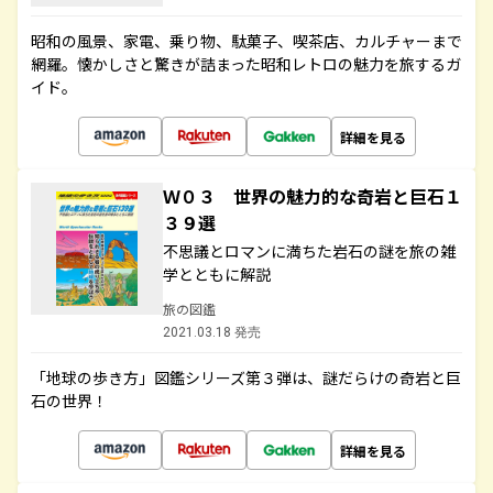
昭和の風景、家電、乗り物、駄菓子、喫茶店、カルチャーまで
網羅。懐かしさと驚きが詰まった昭和レトロの魅力を旅するガ
イド。
詳細を見る
Ｗ０３ 世界の魅力的な奇岩と巨石１
３９選
不思議とロマンに満ちた岩石の謎を旅の雑
学とともに解説
旅の図鑑
2021.03.18 発売
「地球の歩き方」図鑑シリーズ第３弾は、謎だらけの奇岩と巨
石の世界！
詳細を見る