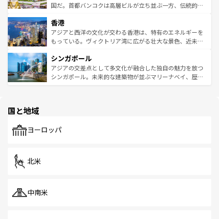
覧
を参照してほしい。
醸し出している。また、バラエティの豊かさとおいしさで
国だ。首都バンコクは高層ビルが立ち並ぶ一方、伝統的な
世界中の食通を魅了してやまないベトナム料理も魅力のひ
寺院や市場がいたるところに点在し、古きよき文化と現代
香港
とつ。フォーやバインミー、ベトナムコーヒーなどは、ぜ
の活気が交差している。北部ではチェンマイなどの山岳地
ひ現地で味わいたい。どの地域を訪れてもあたたかい人々
帯で自然と触れ合い、南部ではプーケットやクラビの美し
アジアと西洋の文化が交わる香港は、特有のエネルギーを
が旅行者を迎えてくれるので、きっと忘れられない旅にな
いビーチでリゾート気分を楽しむことができる。タイ料理
もっている。ヴィクトリア湾に広がる壮大な景色、近未来
るはずだ。 なお、新着のベトナム情報は
コンテンツ一覧
を
は世界的に有名で、屋台から高級レストランまで味覚を刺
的なアートスポット、そして歴史と現代が融合した町並
参照してほしい。
シンガポール
激する。気候は一年中温暖で、どの季節にも異なる楽しみ
み、どこを訪れても感動するはず。観光スポットが密集し
が待っている。親しみやすいタイの人々、仏教を中心とし
ており、効率よく見どころを回れるのも魅力。息をのむよ
アジアの交差点として多文化が融合した独自の魅力を放つ
た文化、そして多様な観光資源が、訪れる旅人を魅了し続
うな絶景から文化的な体験まで、香港を存分に楽しみ尽く
シンガポール。未来的な建築物が並ぶマリーナベイ、歴史
ける。 なお、新着のタイ情報は
コンテンツ一覧
を参照して
そう。 なお、新着の香港情報は
コンテンツ一覧
を参照して
と伝統を感じられるエスニックタウン、多数の緑豊かな公
ほしい。
ほしい。
園や自然保護区など、自然が調和した近代的な景観と文化
の多様性あふれるカラフルな町は、どこを歩いても新しい
国と地域
発見がある。さらに、治安のよさや充実した公共交通機関
も、旅行者にとっては魅力的なポイント。グルメも豊富
で、ホーカーズは地元の風情を楽しめる外せないスポット
ヨーロッパ
だ。訪れる人を飽きさせないシンガポールで、多様な魅力
を体感しよう。 なお、新着のシンガポール情報は
コンテン
ツ一覧
を参照してほしい。
北米
中南米