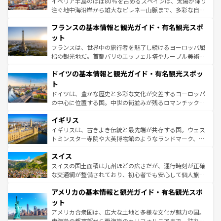
イベリア半島のほぼ80％を占めるスペインは、太陽が降り
できる。朝目覚めてから夜眠るまで、すべての瞬間を楽し
注ぐ地中海沿岸から雄大なピレネー山脈まで、多彩な自然
ませてくれるイタリアで、忘れられない旅をしてみよう！
と文化が詰まったヨーロッパ屈指の旅行先だ。多様な地域
なお、新着のイタリア情報は
コンテンツ一覧
を参照してほ
フランスの基本情報と観光ガイド・有名観光スポ
文化が根付くこの国では、情熱的なフラメンコ、熱気あふ
しい。
れる闘牛、そして美味しいタパスが生活の一部となってい
ット
る。首都マドリードの洗練された雰囲気や、バルセロナの
フランスは、世界中の旅行者を魅了し続けるヨーロッパ屈
アートに溢れた街角から、地方では古代ローマ遺跡や中世
指の観光地だ。首都パリのエッフェル塔やルーブル美術館
の城塞都市、穏やかなビーチリゾートまで多彩な表情を見
といった象徴的なスポットから、田舎町の古風な美しさま
せる。地方によって風土や気候が異なるスペインはその個
ドイツの基本情報と観光ガイド・有名観光スポッ
で、幅広い魅力が詰まっている。華麗な宮殿、歴史的な大
性で訪れる人を魅了する。 なお、新着のスペイン情報は
コ
聖堂、美しいビーチ、そして豊かな自然が、訪れる者を心
ト
ンテンツ一覧
を参照してほしい。
から魅了する。また、フランスは美食の国としても知ら
ドイツは、豊かな歴史と多彩な文化が交差するヨーロッパ
れ、フランス料理はユネスコ無形文化遺産にも登録されて
の中心に位置する国。中世の街並みが残るロマンチック街
いる。シャンパンの発祥地であるランス、プロヴァンスの
道から、未来を先取りするようなモダンな都市まで多様な
香り高いラベンダー畑など、多彩な楽しみ方が可能だ。さ
イギリス
顔を持つこの国は、どこを歩いても飽きることがない。ベ
らに、パリ以外の地域にも魅力が溢れており、どの街角に
ルリンの文化的活気、バイエルン州のアルプスの絶景、そ
イギリスは、古きよき伝統と最先端が共存する国。ウェス
も豊かな歴史と文化が息づいている。パリ以外の個性あふ
してライン川沿いのワイン畑といった風景は必見。ビール
トミンスター寺院や大英博物館のようなランドマーク、歴
れる地方に足を運ぶとそれぞれで全く異なる文化を体験で
とソーセージを味わいながら地元の人と過ごす楽しい時間
史ある大学都市、美しい丘陵地帯や牧歌的な風景など、エ
きるだろう。 なお、新着のフランス情報は
コンテンツ一覧
スイス
は、お酒好きな人にはぜひ体験してほしい。 なお、新着の
リアごとに異なる魅力がある。また、優雅なアフタヌーン
を参照してほしい。
ドイツ情報は
コンテンツ一覧
を参照してほしい。
ティー、ビール好きにはたまらない英国パブ、サッカー観
スイスの国土面積は九州ほどの広さだが、運行時刻が正確
戦など、本場だからこそできる体験も豊富。イギリスを旅
な交通網が整備されており、初心者でも安心して個人旅行
して楽しみつくそう。 なお、新着のイギリス情報は
コンテ
を楽しめる。日本同様に時刻表どおりの旅が可能だ。中世
アメリカの基本情報と観光ガイド・有名観光スポ
ンツ一覧
を参照してほしい。
の建物がそのまま残る町や、スイスならではのユニークな
博物館もあり、アルプス観光だけでなく町歩きも満喫する
ット
ことができる。国民の所得が高いため物価も高いが、旅行
アメリカ合衆国は、広大な土地と多様な文化が魅力の国。
者向けの交通パス提供のサービスもあり、うまく活用すれ
東海岸の都市部から西海岸のカリフォルニアまで、訪れる