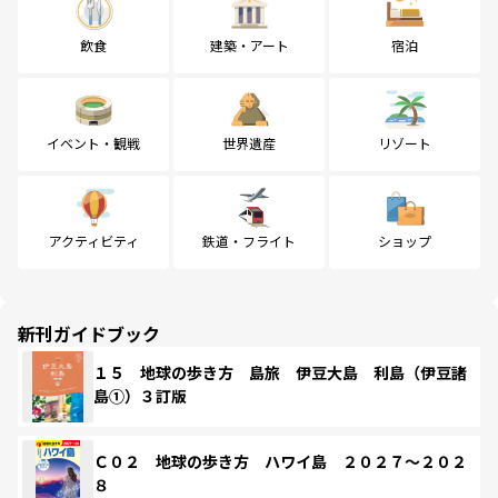
飲食
建築・アート
宿泊
イベント・観戦
世界遺産
リゾート
アクティビティ
鉄道・フライト
ショップ
新刊ガイドブック
１５ 地球の歩き方 島旅 伊豆大島 利島（伊豆諸
島①）３訂版
Ｃ０２ 地球の歩き方 ハワイ島 ２０２７～２０２
８