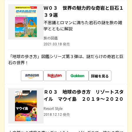
Ｗ０３ 世界の魅力的な奇岩と巨石１
３９選
不思議とロマンに満ちた岩石の謎を旅の雑
学とともに解説
旅の図鑑
2021.03.18 発売
「地球の歩き方」図鑑シリーズ第３弾は、謎だらけの奇岩と巨
石の世界！
詳細を見る
Ｒ０３ 地球の歩き方 リゾートスタ
イル マウイ島 ２０１９～２０２０
Resort Style
2018.12.12 発売