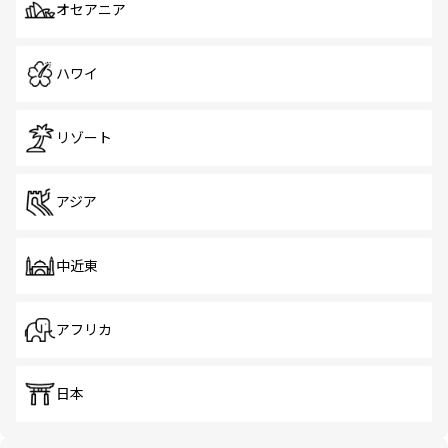
オセアニア
ハワイ
リゾート
アジア
中近東
アフリカ
日本