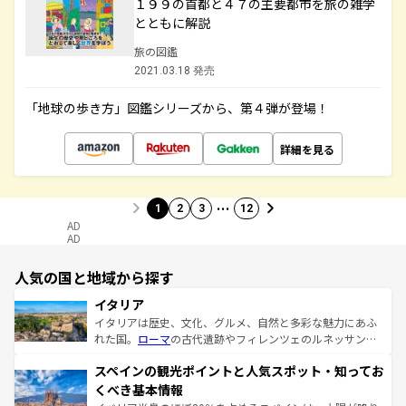
１９９の首都と４７の主要都市を旅の雑学
とともに解説
旅の図鑑
2021.03.18 発売
「地球の歩き方」図鑑シリーズから、第４弾が登場！
詳細を見る
…
1
2
3
12
AD
AD
人気の国と地域から探す
イタリア
イタリアは歴史、文化、グルメ、自然と多彩な魅力にあふ
れた国。
ローマ
の古代遺跡やフィレンツェのルネッサンス
美術、ヴェネツィアの運河など、歴史あるスポットはもち
スペインの観光ポイントと人気スポット・知ってお
ろん、トスカーナの美しい田園風景やアマルフィ海岸の絶
景など、自然景観も見逃せない。観光の合間には、本場の
くべき基本情報
ピザやパスタなど、絶品のイタリア料理を堪能することも