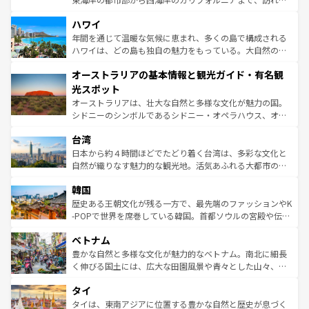
ば市内交通費無料で観光を楽しむこともできる。 なお、新
場所ごとに異なる風景と体験が待っている。ニューヨーク
着のスイス情報は
コンテンツ一覧
を参照してほしい。
ハワイ
のような巨大都市は、観光、ショッピング、エンターテイ
ンメントが詰まった刺激的なスポットだ。一方、アメリカ
年間を通じて温暖な気候に恵まれ、多くの島で構成される
西部には大自然が広がり、グランドキャニオンやイエロー
ハワイは、どの島も独自の魅力をもっている。大自然の神
ストーン国立公園といった絶景が堪能できる。さらに、南
秘を感じたいなら、火山が生み出した壮大な景観を誇るハ
オーストラリアの基本情報と観光ガイド・有名観
部のニューオーリンズでは、音楽と美食が融合した独特の
ワイ島は見逃せない。また、定番の観光地といえばオアフ
文化が魅力。旅行者はアメリカの各地域で異なる魅力を楽
島だが、静かな自然を求めるならマウイ島やカウアイ島が
光スポット
しみながら、その多様性と豊かな歴史を感じることができ
おすすめ。エメラルドグリーンに輝く海をはじめ、豊かな
オーストラリアは、壮大な自然と多様な文化が魅力の国。
るだろう。車でのロードトリップや列車の旅も、アメリカ
文化や歴史が息づいている。「アロハスピリット」と呼ば
シドニーのシンボルであるシドニー・オペラハウス、オー
ならではの贅沢な旅のスタイルだ。 なお、新着のアメリカ
れるおもてなしの心で訪れる人々を迎えてくれるハワイの
ストラリア東海岸北部に広がる大サンゴ礁地帯グレートバ
情報は
コンテンツ一覧
を参照してほしい。
人々、おいしいローカルフードやハワイアンミュージッ
台湾
リアリーフや大陸中央部にそびえるウルル（エアーズロッ
ク、伝統的なフラダンスなど、すべてがハワイの魅力を彩
ク）、タスマニアの美しい原生林やケアンズの熱帯雨林な
日本から約４時間ほどでたどり着く台湾は、多彩な文化と
っている。訪れるたびに新しい発見と感動が待っているハ
ど、見どころがたくさん。また、カフェやワイン、オージ
自然が織りなす魅力的な観光地。活気あふれる大都市の台
ワイを、存分に味わってほしい。 なお、新着のハワイ情報
ービーフなどの食文化も豊かで、美味しいものであふれて
北やノスタルジックな町並みが人気な九份（ジォウフェ
は
コンテンツ一覧
を参照してほしい。
韓国
いる。アクティビティも充実しており、サーフィンやダイ
ン）、静ひつな山岳地帯である台湾東部など、都市の喧騒
ビング、ハイキングなど、アウトドア好きにはたまらな
と山間の静けさが共存しており、訪れる人に新しい発見と
歴史ある王朝文化が残る一方で、最先端のファッションやK
い。オーストラリアの多彩な魅力を存分に味わいつくそ
驚きをもたらしてくれる。また、奥深い台湾の食文化も魅
-POPで世界を席巻している韓国。首都ソウルの宮殿や伝統
う。 なお、新着のオーストラリア情報は
コンテンツ一覧
を
力で、夜市などの屋台グルメから高級料理、ヘルシーで美
家屋が並ぶエリアでは韓国の歴史と文化に浸ることがで
参照してほしい。
ベトナム
容にもいいと評判のスイーツなど、バラエティ豊かな料理
き、地方に足を延ばせば四季折々の自然美を楽しむことが
が味わえる。 なお、新着の台湾情報は
コンテンツ一覧
を参
できる。そして、キムチや焼肉、絶品のストリートフード
豊かな自然と多様な文化が魅力的なベトナム。南北に細長
照してほしい。
まで、さまざまな韓国料理が待っている。夜には、韓国な
く伸びる国土には、広大な田園風景や青々とした山々、世
らではのナイトライフも堪能できる。あたたかいホスピタ
界遺産に登録された壮大な自然景観が点在し、都市部では
タイ
リティに包まれながら、韓国の多彩な魅力を心ゆくまで味
急速な発展と共に伝統が息づく。ハノイの古い町並みやホ
わってみてほしい。 なお、新着の韓国情報は
コンテンツ一
ーチミン市のフランス統治時代の建物も、独特の雰囲気を
タイは、東南アジアに位置する豊かな自然と歴史が息づく