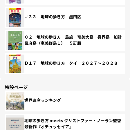
Ｊ３３ 地球の歩き方 墨田区
０２ 地球の歩き方 島旅 奄美大島 喜界島 加計
呂麻島（奄美群島１） ５訂版
Ｄ１７ 地球の歩き方 タイ ２０２７～２０２８
特設ページ
世界遺産ランキング
地球の歩き方 meets クリストファー・ノーラン監督
最新作『オデュッセイア』