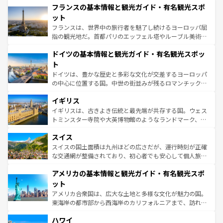
フランスの基本情報と観光ガイド・有名観光スポ
ませてくれるイタリアで、忘れられない旅をしてみよう！
文化が根付くこの国では、情熱的なフラメンコ、熱気あふ
なお、新着のイタリア情報は
コンテンツ一覧
を参照してほ
れる闘牛、そして美味しいタパスが生活の一部となってい
ット
しい。
る。首都マドリードの洗練された雰囲気や、バルセロナの
フランスは、世界中の旅行者を魅了し続けるヨーロッパ屈
アートに溢れた街角から、地方では古代ローマ遺跡や中世
指の観光地だ。首都パリのエッフェル塔やルーブル美術館
の城塞都市、穏やかなビーチリゾートまで多彩な表情を見
といった象徴的なスポットから、田舎町の古風な美しさま
せる。地方によって風土や気候が異なるスペインはその個
ドイツの基本情報と観光ガイド・有名観光スポッ
で、幅広い魅力が詰まっている。華麗な宮殿、歴史的な大
性で訪れる人を魅了する。 なお、新着のスペイン情報は
コ
聖堂、美しいビーチ、そして豊かな自然が、訪れる者を心
ト
ンテンツ一覧
を参照してほしい。
から魅了する。また、フランスは美食の国としても知ら
ドイツは、豊かな歴史と多彩な文化が交差するヨーロッパ
れ、フランス料理はユネスコ無形文化遺産にも登録されて
の中心に位置する国。中世の街並みが残るロマンチック街
いる。シャンパンの発祥地であるランス、プロヴァンスの
道から、未来を先取りするようなモダンな都市まで多様な
香り高いラベンダー畑など、多彩な楽しみ方が可能だ。さ
イギリス
顔を持つこの国は、どこを歩いても飽きることがない。ベ
らに、パリ以外の地域にも魅力が溢れており、どの街角に
ルリンの文化的活気、バイエルン州のアルプスの絶景、そ
イギリスは、古きよき伝統と最先端が共存する国。ウェス
も豊かな歴史と文化が息づいている。パリ以外の個性あふ
してライン川沿いのワイン畑といった風景は必見。ビール
トミンスター寺院や大英博物館のようなランドマーク、歴
れる地方に足を運ぶとそれぞれで全く異なる文化を体験で
とソーセージを味わいながら地元の人と過ごす楽しい時間
史ある大学都市、美しい丘陵地帯や牧歌的な風景など、エ
きるだろう。 なお、新着のフランス情報は
コンテンツ一覧
スイス
は、お酒好きな人にはぜひ体験してほしい。 なお、新着の
リアごとに異なる魅力がある。また、優雅なアフタヌーン
を参照してほしい。
ドイツ情報は
コンテンツ一覧
を参照してほしい。
ティー、ビール好きにはたまらない英国パブ、サッカー観
スイスの国土面積は九州ほどの広さだが、運行時刻が正確
戦など、本場だからこそできる体験も豊富。イギリスを旅
な交通網が整備されており、初心者でも安心して個人旅行
して楽しみつくそう。 なお、新着のイギリス情報は
コンテ
を楽しめる。日本同様に時刻表どおりの旅が可能だ。中世
アメリカの基本情報と観光ガイド・有名観光スポ
ンツ一覧
を参照してほしい。
の建物がそのまま残る町や、スイスならではのユニークな
博物館もあり、アルプス観光だけでなく町歩きも満喫する
ット
ことができる。国民の所得が高いため物価も高いが、旅行
アメリカ合衆国は、広大な土地と多様な文化が魅力の国。
者向けの交通パス提供のサービスもあり、うまく活用すれ
東海岸の都市部から西海岸のカリフォルニアまで、訪れる
ば市内交通費無料で観光を楽しむこともできる。 なお、新
場所ごとに異なる風景と体験が待っている。ニューヨーク
着のスイス情報は
コンテンツ一覧
を参照してほしい。
ハワイ
のような巨大都市は、観光、ショッピング、エンターテイ