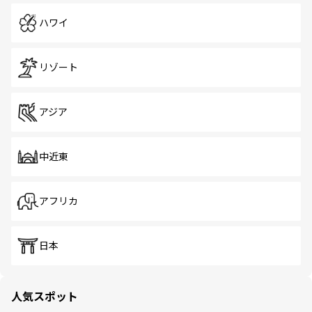
ハワイ
リゾート
アジア
中近東
アフリカ
日本
人気スポット