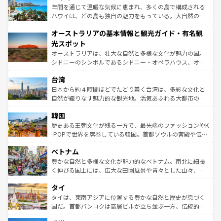
ンメントが詰まった刺激的なスポットだ。一方、アメリカ
年間を通じて温暖な気候に恵まれ、多くの島で構成される
西部には大自然が広がり、グランドキャニオンやイエロー
ハワイは、どの島も独自の魅力をもっている。大自然の神
ストーン国立公園といった絶景が堪能できる。さらに、南
秘を感じたいなら、火山が生み出した壮大な景観を誇るハ
オーストラリアの基本情報と観光ガイド・有名観
部のニューオーリンズでは、音楽と美食が融合した独特の
ワイ島は見逃せない。また、定番の観光地といえばオアフ
文化が魅力。旅行者はアメリカの各地域で異なる魅力を楽
島だが、静かな自然を求めるならマウイ島やカウアイ島が
光スポット
しみながら、その多様性と豊かな歴史を感じることができ
おすすめ。エメラルドグリーンに輝く海をはじめ、豊かな
オーストラリアは、壮大な自然と多様な文化が魅力の国。
るだろう。車でのロードトリップや列車の旅も、アメリカ
文化や歴史が息づいている。「アロハスピリット」と呼ば
シドニーのシンボルであるシドニー・オペラハウス、オー
ならではの贅沢な旅のスタイルだ。 なお、新着のアメリカ
れるおもてなしの心で訪れる人々を迎えてくれるハワイの
ストラリア東海岸北部に広がる大サンゴ礁地帯グレートバ
情報は
コンテンツ一覧
を参照してほしい。
人々、おいしいローカルフードやハワイアンミュージッ
台湾
リアリーフや大陸中央部にそびえるウルル（エアーズロッ
ク、伝統的なフラダンスなど、すべてがハワイの魅力を彩
ク）、タスマニアの美しい原生林やケアンズの熱帯雨林な
日本から約４時間ほどでたどり着く台湾は、多彩な文化と
っている。訪れるたびに新しい発見と感動が待っているハ
ど、見どころがたくさん。また、カフェやワイン、オージ
自然が織りなす魅力的な観光地。活気あふれる大都市の台
ワイを、存分に味わってほしい。 なお、新着のハワイ情報
ービーフなどの食文化も豊かで、美味しいものであふれて
北やノスタルジックな町並みが人気な九份（ジォウフェ
は
コンテンツ一覧
を参照してほしい。
韓国
いる。アクティビティも充実しており、サーフィンやダイ
ン）、静ひつな山岳地帯である台湾東部など、都市の喧騒
ビング、ハイキングなど、アウトドア好きにはたまらな
と山間の静けさが共存しており、訪れる人に新しい発見と
歴史ある王朝文化が残る一方で、最先端のファッションやK
い。オーストラリアの多彩な魅力を存分に味わいつくそ
驚きをもたらしてくれる。また、奥深い台湾の食文化も魅
-POPで世界を席巻している韓国。首都ソウルの宮殿や伝統
う。 なお、新着のオーストラリア情報は
コンテンツ一覧
を
力で、夜市などの屋台グルメから高級料理、ヘルシーで美
家屋が並ぶエリアでは韓国の歴史と文化に浸ることがで
参照してほしい。
ベトナム
容にもいいと評判のスイーツなど、バラエティ豊かな料理
き、地方に足を延ばせば四季折々の自然美を楽しむことが
が味わえる。 なお、新着の台湾情報は
コンテンツ一覧
を参
できる。そして、キムチや焼肉、絶品のストリートフード
豊かな自然と多様な文化が魅力的なベトナム。南北に細長
照してほしい。
まで、さまざまな韓国料理が待っている。夜には、韓国な
く伸びる国土には、広大な田園風景や青々とした山々、世
らではのナイトライフも堪能できる。あたたかいホスピタ
界遺産に登録された壮大な自然景観が点在し、都市部では
タイ
リティに包まれながら、韓国の多彩な魅力を心ゆくまで味
急速な発展と共に伝統が息づく。ハノイの古い町並みやホ
わってみてほしい。 なお、新着の韓国情報は
コンテンツ一
ーチミン市のフランス統治時代の建物も、独特の雰囲気を
タイは、東南アジアに位置する豊かな自然と歴史が息づく
覧
を参照してほしい。
醸し出している。また、バラエティの豊かさとおいしさで
国だ。首都バンコクは高層ビルが立ち並ぶ一方、伝統的な
世界中の食通を魅了してやまないベトナム料理も魅力のひ
寺院や市場がいたるところに点在し、古きよき文化と現代