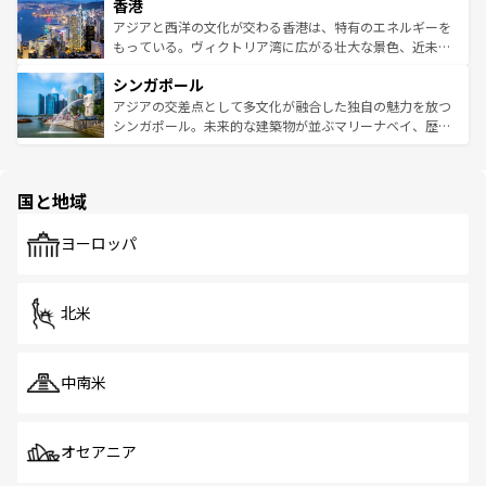
香港
とつ。フォーやバインミー、ベトナムコーヒーなどは、ぜ
の活気が交差している。北部ではチェンマイなどの山岳地
ひ現地で味わいたい。どの地域を訪れてもあたたかい人々
帯で自然と触れ合い、南部ではプーケットやクラビの美し
アジアと西洋の文化が交わる香港は、特有のエネルギーを
が旅行者を迎えてくれるので、きっと忘れられない旅にな
いビーチでリゾート気分を楽しむことができる。タイ料理
もっている。ヴィクトリア湾に広がる壮大な景色、近未来
るはずだ。 なお、新着のベトナム情報は
コンテンツ一覧
を
は世界的に有名で、屋台から高級レストランまで味覚を刺
的なアートスポット、そして歴史と現代が融合した町並
参照してほしい。
シンガポール
激する。気候は一年中温暖で、どの季節にも異なる楽しみ
み、どこを訪れても感動するはず。観光スポットが密集し
が待っている。親しみやすいタイの人々、仏教を中心とし
ており、効率よく見どころを回れるのも魅力。息をのむよ
アジアの交差点として多文化が融合した独自の魅力を放つ
た文化、そして多様な観光資源が、訪れる旅人を魅了し続
うな絶景から文化的な体験まで、香港を存分に楽しみ尽く
シンガポール。未来的な建築物が並ぶマリーナベイ、歴史
ける。 なお、新着のタイ情報は
コンテンツ一覧
を参照して
そう。 なお、新着の香港情報は
コンテンツ一覧
を参照して
と伝統を感じられるエスニックタウン、多数の緑豊かな公
ほしい。
ほしい。
園や自然保護区など、自然が調和した近代的な景観と文化
の多様性あふれるカラフルな町は、どこを歩いても新しい
国と地域
発見がある。さらに、治安のよさや充実した公共交通機関
も、旅行者にとっては魅力的なポイント。グルメも豊富
で、ホーカーズは地元の風情を楽しめる外せないスポット
ヨーロッパ
だ。訪れる人を飽きさせないシンガポールで、多様な魅力
を体感しよう。 なお、新着のシンガポール情報は
コンテン
ツ一覧
を参照してほしい。
北米
中南米
オセアニア