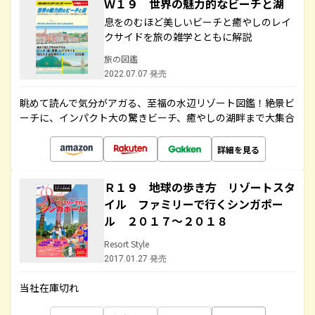
Ｗ１９ 世界の魅力的なビーチと湖
息をのむほど美しいビーチと癒やしのレイ
クサイドを旅の雑学とともに解説
旅の図鑑
2022.07.07 発売
眺めて読んで気分がアガる、至福の水辺リゾート図鑑！絶景ビ
ーチに、インパクト大の驚きビーチ、癒やしの湖畔まで大集合
詳細を見る
Ｒ１９ 地球の歩き方 リゾートスタ
イル ファミリーで行くシンガポー
ル ２０１７～２０１８
Resort Style
2017.01.27 発売
当社在庫切れ