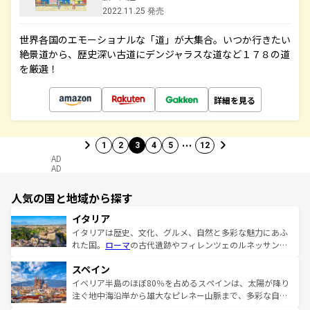
2022.11.25 発売
世界各国のエモーショナルな「道」が大集合。いつか行きたい
絶景道から、歴史深い古道にデンジャラスな道など１７８の道
を厳選！
詳細を見る
…
1
2
3
4
5
12
AD
AD
人気の国と地域から探す
イタリア
イタリアは歴史、文化、グルメ、自然と多彩な魅力にあふ
れた国。
ローマ
の古代遺跡やフィレンツェのルネッサンス
美術、ヴェネツィアの運河など、歴史あるスポットはもち
スペイン
ろん、トスカーナの美しい田園風景やアマルフィ海岸の絶
景など、自然景観も見逃せない。観光の合間には、本場の
イベリア半島のほぼ80％を占めるスペインは、太陽が降り
ピザやパスタなど、絶品のイタリア料理を堪能することも
注ぐ地中海沿岸から雄大なピレネー山脈まで、多彩な自然
できる。朝目覚めてから夜眠るまで、すべての瞬間を楽し
と文化が詰まったヨーロッパ屈指の旅行先だ。多様な地域