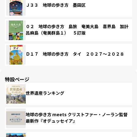
Ｊ３３ 地球の歩き方 墨田区
０２ 地球の歩き方 島旅 奄美大島 喜界島 加計
呂麻島（奄美群島１） ５訂版
Ｄ１７ 地球の歩き方 タイ ２０２７～２０２８
特設ページ
世界遺産ランキング
地球の歩き方 meets クリストファー・ノーラン監督
最新作『オデュッセイア』