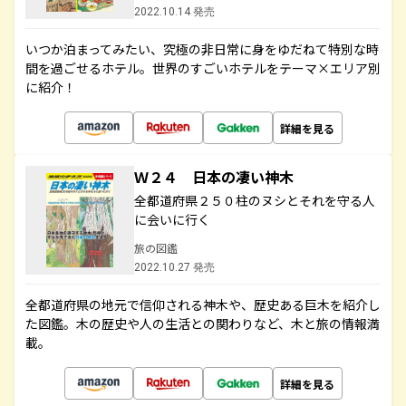
2022.10.14 発売
いつか泊まってみたい、究極の非日常に身をゆだねて特別な時
間を過ごせるホテル。世界のすごいホテルをテーマ×エリア別
に紹介！
詳細を見る
Ｗ２４ 日本の凄い神木
全都道府県２５０柱のヌシとそれを守る人
に会いに行く
旅の図鑑
2022.10.27 発売
全都道府県の地元で信仰される神木や、歴史ある巨木を紹介し
た図鑑。木の歴史や人の生活との関わりなど、木と旅の情報満
載。
詳細を見る