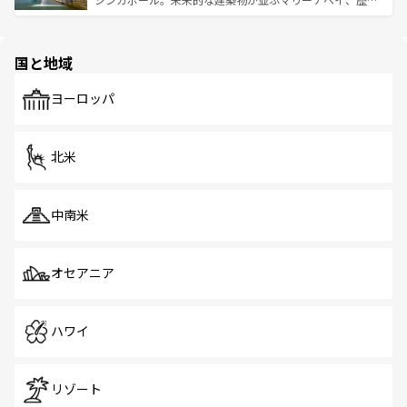
ける。 なお、新着のタイ情報は
コンテンツ一覧
を参照して
そう。 なお、新着の香港情報は
コンテンツ一覧
を参照して
と伝統を感じられるエスニックタウン、多数の緑豊かな公
ほしい。
ほしい。
園や自然保護区など、自然が調和した近代的な景観と文化
の多様性あふれるカラフルな町は、どこを歩いても新しい
国と地域
発見がある。さらに、治安のよさや充実した公共交通機関
も、旅行者にとっては魅力的なポイント。グルメも豊富
で、ホーカーズは地元の風情を楽しめる外せないスポット
ヨーロッパ
だ。訪れる人を飽きさせないシンガポールで、多様な魅力
を体感しよう。 なお、新着のシンガポール情報は
コンテン
ツ一覧
を参照してほしい。
北米
中南米
オセアニア
ハワイ
リゾート