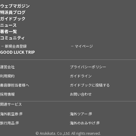
ウェブマガジン
特派員ブログ
ガイドブック
ニュース
著者一覧
コミュニティ
新規会員登録
マイページ
GOOD LUCK TRIP
運営会社
プライバシーポリシー
利用規約
ガイドライン
書店御担当者様へ
ガイドブックに投稿する
採用情報
お問い合わせ
関連サービス
海外航空券
海外ツアー
旅行用品
海外のおみやげ
© Arukikata. Co.,Ltd. All rights reserved.