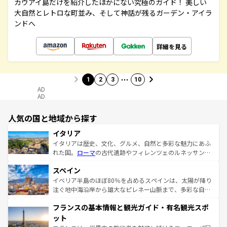
カウアイ島だけを紹介したほかにない究極のガイド！ 美しい
大自然とレトロな町並み、そして神話が残るガーデン・アイラ
ンドへ
詳細を見る
…
1
2
3
10
AD
AD
人気の国と地域から探す
イタリア
イタリアは歴史、文化、グルメ、自然と多彩な魅力にあふ
れた国。
ローマ
の古代遺跡やフィレンツェのルネッサンス
美術、ヴェネツィアの運河など、歴史あるスポットはもち
スペイン
ろん、トスカーナの美しい田園風景やアマルフィ海岸の絶
景など、自然景観も見逃せない。観光の合間には、本場の
イベリア半島のほぼ80％を占めるスペインは、太陽が降り
ピザやパスタなど、絶品のイタリア料理を堪能することも
注ぐ地中海沿岸から雄大なピレネー山脈まで、多彩な自然
できる。朝目覚めてから夜眠るまで、すべての瞬間を楽し
と文化が詰まったヨーロッパ屈指の旅行先だ。多様な地域
フランスの基本情報と観光ガイド・有名観光スポ
ませてくれるイタリアで、忘れられない旅をしてみよう！
文化が根付くこの国では、情熱的なフラメンコ、熱気あふ
なお、新着のイタリア情報は
コンテンツ一覧
を参照してほ
れる闘牛、そして美味しいタパスが生活の一部となってい
ット
しい。
る。首都マドリードの洗練された雰囲気や、バルセロナの