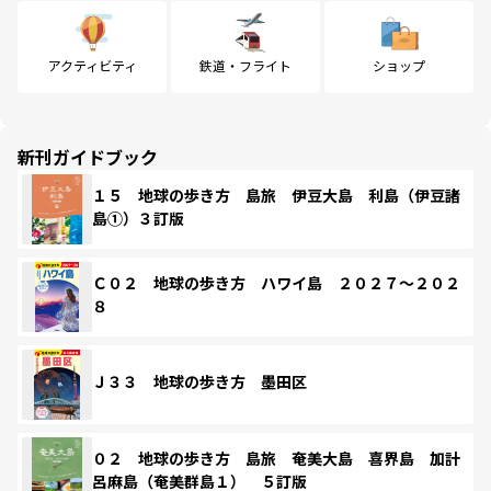
アクティビティ
鉄道・フライト
ショップ
新刊ガイドブック
１５ 地球の歩き方 島旅 伊豆大島 利島（伊豆諸
島①）３訂版
Ｃ０２ 地球の歩き方 ハワイ島 ２０２７～２０２
８
Ｊ３３ 地球の歩き方 墨田区
０２ 地球の歩き方 島旅 奄美大島 喜界島 加計
呂麻島（奄美群島１） ５訂版