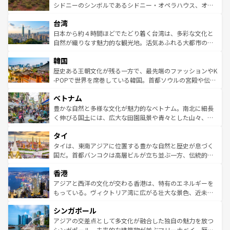
しみながら、その多様性と豊かな歴史を感じることができ
おすすめ。エメラルドグリーンに輝く海をはじめ、豊かな
シドニーのシンボルであるシドニー・オペラハウス、オー
るだろう。車でのロードトリップや列車の旅も、アメリカ
文化や歴史が息づいている。「アロハスピリット」と呼ば
ストラリア東海岸北部に広がる大サンゴ礁地帯グレートバ
ならではの贅沢な旅のスタイルだ。 なお、新着のアメリカ
台湾
れるおもてなしの心で訪れる人々を迎えてくれるハワイの
リアリーフや大陸中央部にそびえるウルル（エアーズロッ
情報は
コンテンツ一覧
を参照してほしい。
人々、おいしいローカルフードやハワイアンミュージッ
ク）、タスマニアの美しい原生林やケアンズの熱帯雨林な
日本から約４時間ほどでたどり着く台湾は、多彩な文化と
ク、伝統的なフラダンスなど、すべてがハワイの魅力を彩
ど、見どころがたくさん。また、カフェやワイン、オージ
自然が織りなす魅力的な観光地。活気あふれる大都市の台
っている。訪れるたびに新しい発見と感動が待っているハ
ービーフなどの食文化も豊かで、美味しいものであふれて
北やノスタルジックな町並みが人気な九份（ジォウフェ
ワイを、存分に味わってほしい。 なお、新着のハワイ情報
韓国
いる。アクティビティも充実しており、サーフィンやダイ
ン）、静ひつな山岳地帯である台湾東部など、都市の喧騒
は
コンテンツ一覧
を参照してほしい。
ビング、ハイキングなど、アウトドア好きにはたまらな
と山間の静けさが共存しており、訪れる人に新しい発見と
歴史ある王朝文化が残る一方で、最先端のファッションやK
い。オーストラリアの多彩な魅力を存分に味わいつくそ
驚きをもたらしてくれる。また、奥深い台湾の食文化も魅
-POPで世界を席巻している韓国。首都ソウルの宮殿や伝統
う。 なお、新着のオーストラリア情報は
コンテンツ一覧
を
力で、夜市などの屋台グルメから高級料理、ヘルシーで美
家屋が並ぶエリアでは韓国の歴史と文化に浸ることがで
参照してほしい。
ベトナム
容にもいいと評判のスイーツなど、バラエティ豊かな料理
き、地方に足を延ばせば四季折々の自然美を楽しむことが
が味わえる。 なお、新着の台湾情報は
コンテンツ一覧
を参
できる。そして、キムチや焼肉、絶品のストリートフード
豊かな自然と多様な文化が魅力的なベトナム。南北に細長
照してほしい。
まで、さまざまな韓国料理が待っている。夜には、韓国な
く伸びる国土には、広大な田園風景や青々とした山々、世
らではのナイトライフも堪能できる。あたたかいホスピタ
界遺産に登録された壮大な自然景観が点在し、都市部では
タイ
リティに包まれながら、韓国の多彩な魅力を心ゆくまで味
急速な発展と共に伝統が息づく。ハノイの古い町並みやホ
わってみてほしい。 なお、新着の韓国情報は
コンテンツ一
ーチミン市のフランス統治時代の建物も、独特の雰囲気を
タイは、東南アジアに位置する豊かな自然と歴史が息づく
覧
を参照してほしい。
醸し出している。また、バラエティの豊かさとおいしさで
国だ。首都バンコクは高層ビルが立ち並ぶ一方、伝統的な
世界中の食通を魅了してやまないベトナム料理も魅力のひ
寺院や市場がいたるところに点在し、古きよき文化と現代
香港
とつ。フォーやバインミー、ベトナムコーヒーなどは、ぜ
の活気が交差している。北部ではチェンマイなどの山岳地
ひ現地で味わいたい。どの地域を訪れてもあたたかい人々
帯で自然と触れ合い、南部ではプーケットやクラビの美し
アジアと西洋の文化が交わる香港は、特有のエネルギーを
が旅行者を迎えてくれるので、きっと忘れられない旅にな
いビーチでリゾート気分を楽しむことができる。タイ料理
もっている。ヴィクトリア湾に広がる壮大な景色、近未来
るはずだ。 なお、新着のベトナム情報は
コンテンツ一覧
を
は世界的に有名で、屋台から高級レストランまで味覚を刺
的なアートスポット、そして歴史と現代が融合した町並
参照してほしい。
シンガポール
激する。気候は一年中温暖で、どの季節にも異なる楽しみ
み、どこを訪れても感動するはず。観光スポットが密集し
が待っている。親しみやすいタイの人々、仏教を中心とし
ており、効率よく見どころを回れるのも魅力。息をのむよ
アジアの交差点として多文化が融合した独自の魅力を放つ
た文化、そして多様な観光資源が、訪れる旅人を魅了し続
うな絶景から文化的な体験まで、香港を存分に楽しみ尽く
シンガポール。未来的な建築物が並ぶマリーナベイ、歴史