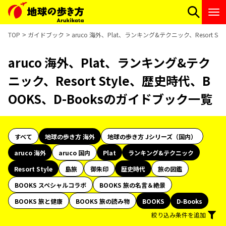
TOP
ガイドブック
aruco 海外、Plat、ランキング&テクニック、Resort S
aruco 海外、Plat、ランキング&テク
ニック、Resort Style、歴史時代、B
OOKS、D-Booksのガイドブック一覧
すべて
地球の歩き方 海外
地球の歩き方 Jシリーズ（国内）
aruco 海外
aruco 国内
Plat
ランキング&テクニック
Resort Style
島旅
御朱印
歴史時代
旅の図鑑
BOOKS スペシャルコラボ
BOOKS 旅の名言＆絶景
BOOKS 旅と健康
BOOKS 旅の読み物
BOOKS
D-Books
絞り込み条件を追加