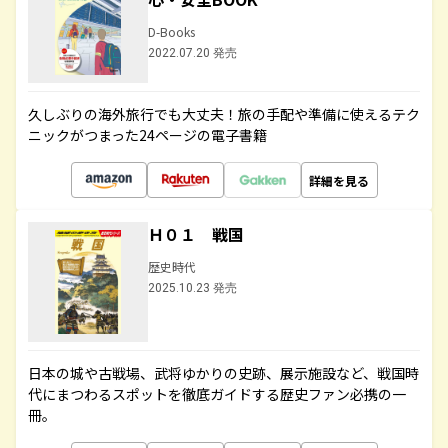
D-Books
2022.07.20 発売
久しぶりの海外旅行でも大丈夫！旅の手配や準備に使えるテク
ニックがつまった24ページの電子書籍
詳細を見る
Ｈ０１ 戦国
歴史時代
2025.10.23 発売
日本の城や古戦場、武将ゆかりの史跡、展示施設など、戦国時
代にまつわるスポットを徹底ガイドする歴史ファン必携の一
冊。