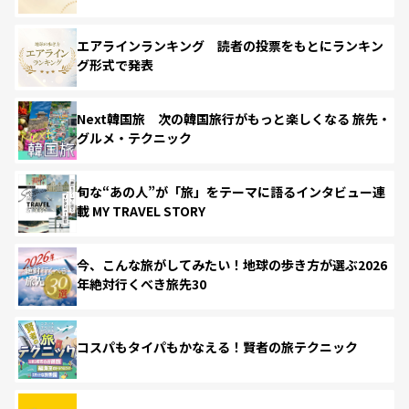
エアラインランキング 読者の投票をもとにランキン
グ形式で発表
Next韓国旅 次の韓国旅行がもっと楽しくなる 旅先・
グルメ・テクニック
旬な“あの人”が「旅」をテーマに語るインタビュー連
載 MY TRAVEL STORY
今、こんな旅がしてみたい！地球の歩き方が選ぶ2026
年絶対行くべき旅先30
コスパもタイパもかなえる！賢者の旅テクニック