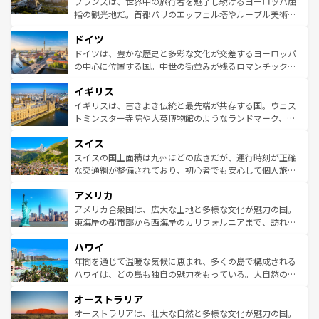
フランスは、世界中の旅行者を魅了し続けるヨーロッパ屈
アートに溢れた街角から、地方では古代ローマ遺跡や中世
指の観光地だ。首都パリのエッフェル塔やルーブル美術館
の城塞都市、穏やかなビーチリゾートまで多彩な表情を見
といった象徴的なスポットから、田舎町の古風な美しさま
せる。地方によって風土や気候が異なるスペインはその個
ドイツ
で、幅広い魅力が詰まっている。華麗な宮殿、歴史的な大
性で訪れる人を魅了する。 なお、新着のスペイン情報は
コ
聖堂、美しいビーチ、そして豊かな自然が、訪れる者を心
ドイツは、豊かな歴史と多彩な文化が交差するヨーロッパ
ンテンツ一覧
を参照してほしい。
から魅了する。また、フランスは美食の国としても知ら
の中心に位置する国。中世の街並みが残るロマンチック街
れ、フランス料理はユネスコ無形文化遺産にも登録されて
道から、未来を先取りするようなモダンな都市まで多様な
イギリス
いる。シャンパンの発祥地であるランス、プロヴァンスの
顔を持つこの国は、どこを歩いても飽きることがない。ベ
香り高いラベンダー畑など、多彩な楽しみ方が可能だ。さ
ルリンの文化的活気、バイエルン州のアルプスの絶景、そ
イギリスは、古きよき伝統と最先端が共存する国。ウェス
らに、パリ以外の地域にも魅力が溢れており、どの街角に
してライン川沿いのワイン畑といった風景は必見。ビール
トミンスター寺院や大英博物館のようなランドマーク、歴
も豊かな歴史と文化が息づいている。パリ以外の個性あふ
とソーセージを味わいながら地元の人と過ごす楽しい時間
史ある大学都市、美しい丘陵地帯や牧歌的な風景など、エ
れる地方に足を運ぶとそれぞれで全く異なる文化を体験で
スイス
は、お酒好きな人にはぜひ体験してほしい。 なお、新着の
リアごとに異なる魅力がある。また、優雅なアフタヌーン
きるだろう。 なお、新着のフランス情報は
コンテンツ一覧
ドイツ情報は
コンテンツ一覧
を参照してほしい。
ティー、ビール好きにはたまらない英国パブ、サッカー観
スイスの国土面積は九州ほどの広さだが、運行時刻が正確
を参照してほしい。
戦など、本場だからこそできる体験も豊富。イギリスを旅
な交通網が整備されており、初心者でも安心して個人旅行
して楽しみつくそう。 なお、新着のイギリス情報は
コンテ
を楽しめる。日本同様に時刻表どおりの旅が可能だ。中世
アメリカ
ンツ一覧
を参照してほしい。
の建物がそのまま残る町や、スイスならではのユニークな
博物館もあり、アルプス観光だけでなく町歩きも満喫する
アメリカ合衆国は、広大な土地と多様な文化が魅力の国。
ことができる。国民の所得が高いため物価も高いが、旅行
東海岸の都市部から西海岸のカリフォルニアまで、訪れる
者向けの交通パス提供のサービスもあり、うまく活用すれ
場所ごとに異なる風景と体験が待っている。ニューヨーク
ハワイ
ば市内交通費無料で観光を楽しむこともできる。 なお、新
のような巨大都市は、観光、ショッピング、エンターテイ
着のスイス情報は
コンテンツ一覧
を参照してほしい。
ンメントが詰まった刺激的なスポットだ。一方、アメリカ
年間を通じて温暖な気候に恵まれ、多くの島で構成される
西部には大自然が広がり、グランドキャニオンやイエロー
ハワイは、どの島も独自の魅力をもっている。大自然の神
ストーン国立公園といった絶景が堪能できる。さらに、南
秘を感じたいなら、火山が生み出した壮大な景観を誇るハ
オーストラリア
部のニューオーリンズでは、音楽と美食が融合した独特の
ワイ島は見逃せない。また、定番の観光地といえばオアフ
文化が魅力。旅行者はアメリカの各地域で異なる魅力を楽
島だが、静かな自然を求めるならマウイ島やカウアイ島が
オーストラリアは、壮大な自然と多様な文化が魅力の国。