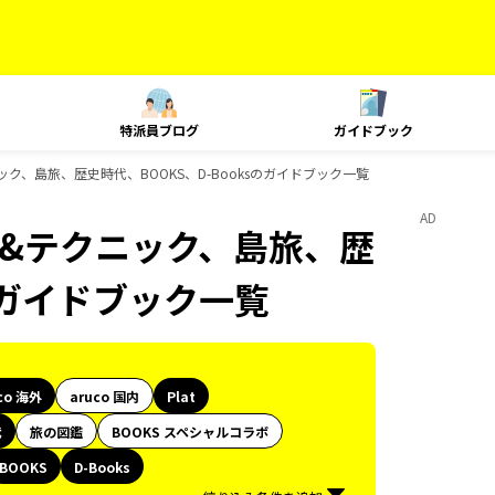
特派員ブログ
ガイドブック
クニック、島旅、歴史時代、BOOKS、D-Booksのガイドブック一覧
AD
ング&テクニック、島旅、歴
sのガイドブック一覧
co 海外
aruco 国内
Plat
代
旅の図鑑
BOOKS スペシャルコラボ
BOOKS
D-Books