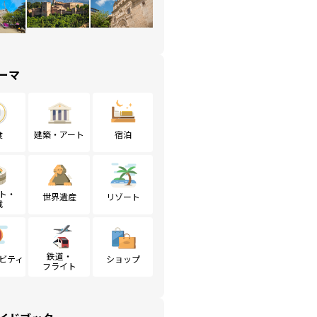
ーマ
食
建築・アート
宿泊
ト・
世界遺産
リゾート
戦
鉄道・
ビティ
ショップ
フライト