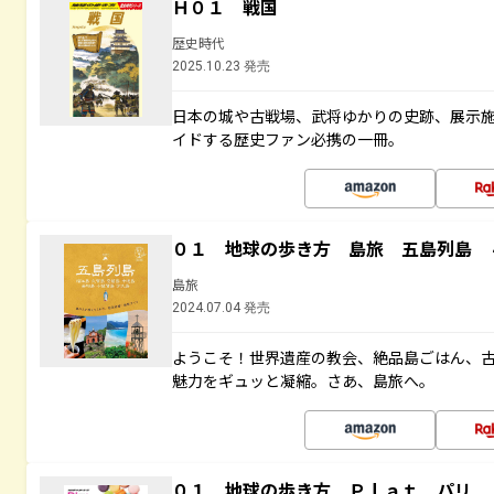
Ｈ０１ 戦国
歴史時代
2025.10.23 発売
日本の城や古戦場、武将ゆかりの史跡、展示
イドする歴史ファン必携の一冊。
０１ 地球の歩き方 島旅 五島列島 
島旅
2024.07.04 発売
ようこそ！世界遺産の教会、絶品島ごはん、
魅力をギュッと凝縮。さあ、島旅へ。
０１ 地球の歩き方 Ｐｌａｔ パリ