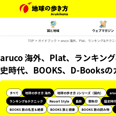
国と地域
ウェブマガジン
TOP
ガイドブック
aruco 海外、Plat、ランキング&テ
aruco 海外、Plat、ランキ
史時代、BOOKS、D-Book
すべて
地球の歩き方 海外
地球の歩き方 Jシリーズ（国内）
aru
ランキング&テクニック
Resort Style
島旅
御朱印
歴史時
BOOKS 旅の名言＆絶景
BOOKS 旅と健康
BOOKS 旅の読み物