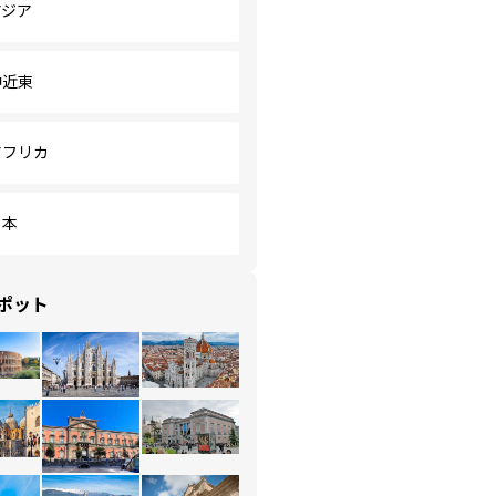
アジア
中近東
アフリカ
日本
ポット