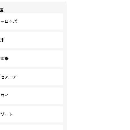
域
ヨーロッパ
北米
中南米
オセアニア
ハワイ
リゾート