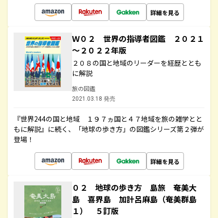
詳細を見る
Ｗ０２ 世界の指導者図鑑 ２０２１
～２０２２年版
２０８の国と地域のリーダーを経歴ととも
に解説
旅の図鑑
2021.03.18 発売
『世界244の国と地域 １９７ヵ国と４７地域を旅の雑学とと
もに解説』に続く、「地球の歩き方」の図鑑シリーズ第２弾が
登場！
詳細を見る
０２ 地球の歩き方 島旅 奄美大
島 喜界島 加計呂麻島（奄美群島
１） ５訂版