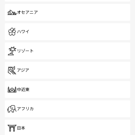
オセアニア
ハワイ
リゾート
アジア
中近東
アフリカ
日本