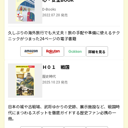
D-Books
2022.07.20 発売
久しぶりの海外旅行でも大丈夫！旅の手配や準備に使えるテク
ニックがつまった24ページの電子書籍
詳細を見る
Ｈ０１ 戦国
歴史時代
2025.10.23 発売
日本の城や古戦場、武将ゆかりの史跡、展示施設など、戦国時
代にまつわるスポットを徹底ガイドする歴史ファン必携の一
冊。