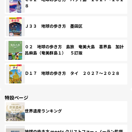
８
Ｊ３３ 地球の歩き方 墨田区
０２ 地球の歩き方 島旅 奄美大島 喜界島 加計
呂麻島（奄美群島１） ５訂版
Ｄ１７ 地球の歩き方 タイ ２０２７～２０２８
特設ページ
世界遺産ランキング
地球の歩き方 meets クリストファー・ノーラン監督