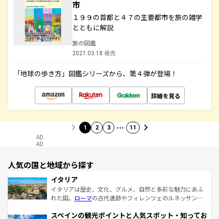
市
１９９の首都と４７の主要都市を旅の雑学
とともに解説
旅の図鑑
2021.03.18 発売
「地球の歩き方」図鑑シリーズから、第４弾が登場！
詳細を見る
…
1
2
3
11
AD
AD
人気の国と地域から探す
イタリア
イタリアは歴史、文化、グルメ、自然と多彩な魅力にあふ
れた国。
ローマ
の古代遺跡やフィレンツェのルネッサンス
美術、ヴェネツィアの運河など、歴史あるスポットはもち
スペインの観光ポイントと人気スポット・知ってお
ろん、トスカーナの美しい田園風景やアマルフィ海岸の絶