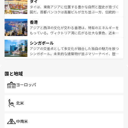
タイ
リティに包まれながら、韓国の多彩な魅力を心ゆくまで味
急速な発展と共に伝統が息づく。ハノイの古い町並みやホ
わってみてほしい。 なお、新着の韓国情報は
コンテンツ一
ーチミン市のフランス統治時代の建物も、独特の雰囲気を
タイは、東南アジアに位置する豊かな自然と歴史が息づく
覧
を参照してほしい。
醸し出している。また、バラエティの豊かさとおいしさで
国だ。首都バンコクは高層ビルが立ち並ぶ一方、伝統的な
世界中の食通を魅了してやまないベトナム料理も魅力のひ
寺院や市場がいたるところに点在し、古きよき文化と現代
香港
とつ。フォーやバインミー、ベトナムコーヒーなどは、ぜ
の活気が交差している。北部ではチェンマイなどの山岳地
ひ現地で味わいたい。どの地域を訪れてもあたたかい人々
帯で自然と触れ合い、南部ではプーケットやクラビの美し
アジアと西洋の文化が交わる香港は、特有のエネルギーを
が旅行者を迎えてくれるので、きっと忘れられない旅にな
いビーチでリゾート気分を楽しむことができる。タイ料理
もっている。ヴィクトリア湾に広がる壮大な景色、近未来
るはずだ。 なお、新着のベトナム情報は
コンテンツ一覧
を
は世界的に有名で、屋台から高級レストランまで味覚を刺
的なアートスポット、そして歴史と現代が融合した町並
参照してほしい。
シンガポール
激する。気候は一年中温暖で、どの季節にも異なる楽しみ
み、どこを訪れても感動するはず。観光スポットが密集し
が待っている。親しみやすいタイの人々、仏教を中心とし
ており、効率よく見どころを回れるのも魅力。息をのむよ
アジアの交差点として多文化が融合した独自の魅力を放つ
た文化、そして多様な観光資源が、訪れる旅人を魅了し続
うな絶景から文化的な体験まで、香港を存分に楽しみ尽く
シンガポール。未来的な建築物が並ぶマリーナベイ、歴史
ける。 なお、新着のタイ情報は
コンテンツ一覧
を参照して
そう。 なお、新着の香港情報は
コンテンツ一覧
を参照して
と伝統を感じられるエスニックタウン、多数の緑豊かな公
ほしい。
ほしい。
園や自然保護区など、自然が調和した近代的な景観と文化
の多様性あふれるカラフルな町は、どこを歩いても新しい
国と地域
発見がある。さらに、治安のよさや充実した公共交通機関
も、旅行者にとっては魅力的なポイント。グルメも豊富
で、ホーカーズは地元の風情を楽しめる外せないスポット
ヨーロッパ
だ。訪れる人を飽きさせないシンガポールで、多様な魅力
を体感しよう。 なお、新着のシンガポール情報は
コンテン
ツ一覧
を参照してほしい。
北米
中南米