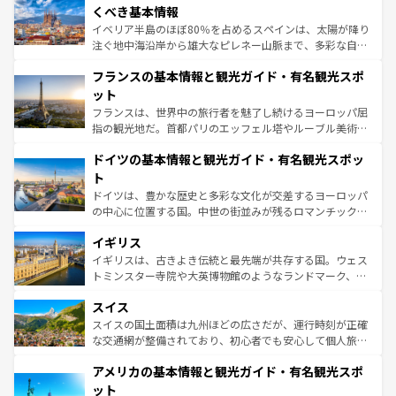
景など、自然景観も見逃せない。観光の合間には、本場の
くべき基本情報
ピザやパスタなど、絶品のイタリア料理を堪能することも
イベリア半島のほぼ80％を占めるスペインは、太陽が降り
できる。朝目覚めてから夜眠るまで、すべての瞬間を楽し
注ぐ地中海沿岸から雄大なピレネー山脈まで、多彩な自然
ませてくれるイタリアで、忘れられない旅をしてみよう！
と文化が詰まったヨーロッパ屈指の旅行先だ。多様な地域
なお、新着のイタリア情報は
コンテンツ一覧
を参照してほ
フランスの基本情報と観光ガイド・有名観光スポ
文化が根付くこの国では、情熱的なフラメンコ、熱気あふ
しい。
れる闘牛、そして美味しいタパスが生活の一部となってい
ット
る。首都マドリードの洗練された雰囲気や、バルセロナの
フランスは、世界中の旅行者を魅了し続けるヨーロッパ屈
アートに溢れた街角から、地方では古代ローマ遺跡や中世
指の観光地だ。首都パリのエッフェル塔やルーブル美術館
の城塞都市、穏やかなビーチリゾートまで多彩な表情を見
といった象徴的なスポットから、田舎町の古風な美しさま
せる。地方によって風土や気候が異なるスペインはその個
ドイツの基本情報と観光ガイド・有名観光スポッ
で、幅広い魅力が詰まっている。華麗な宮殿、歴史的な大
性で訪れる人を魅了する。 なお、新着のスペイン情報は
コ
聖堂、美しいビーチ、そして豊かな自然が、訪れる者を心
ト
ンテンツ一覧
を参照してほしい。
から魅了する。また、フランスは美食の国としても知ら
ドイツは、豊かな歴史と多彩な文化が交差するヨーロッパ
れ、フランス料理はユネスコ無形文化遺産にも登録されて
の中心に位置する国。中世の街並みが残るロマンチック街
いる。シャンパンの発祥地であるランス、プロヴァンスの
道から、未来を先取りするようなモダンな都市まで多様な
香り高いラベンダー畑など、多彩な楽しみ方が可能だ。さ
イギリス
顔を持つこの国は、どこを歩いても飽きることがない。ベ
らに、パリ以外の地域にも魅力が溢れており、どの街角に
ルリンの文化的活気、バイエルン州のアルプスの絶景、そ
イギリスは、古きよき伝統と最先端が共存する国。ウェス
も豊かな歴史と文化が息づいている。パリ以外の個性あふ
してライン川沿いのワイン畑といった風景は必見。ビール
トミンスター寺院や大英博物館のようなランドマーク、歴
れる地方に足を運ぶとそれぞれで全く異なる文化を体験で
とソーセージを味わいながら地元の人と過ごす楽しい時間
史ある大学都市、美しい丘陵地帯や牧歌的な風景など、エ
きるだろう。 なお、新着のフランス情報は
コンテンツ一覧
スイス
は、お酒好きな人にはぜひ体験してほしい。 なお、新着の
リアごとに異なる魅力がある。また、優雅なアフタヌーン
を参照してほしい。
ドイツ情報は
コンテンツ一覧
を参照してほしい。
ティー、ビール好きにはたまらない英国パブ、サッカー観
スイスの国土面積は九州ほどの広さだが、運行時刻が正確
戦など、本場だからこそできる体験も豊富。イギリスを旅
な交通網が整備されており、初心者でも安心して個人旅行
して楽しみつくそう。 なお、新着のイギリス情報は
コンテ
を楽しめる。日本同様に時刻表どおりの旅が可能だ。中世
アメリカの基本情報と観光ガイド・有名観光スポ
ンツ一覧
を参照してほしい。
の建物がそのまま残る町や、スイスならではのユニークな
博物館もあり、アルプス観光だけでなく町歩きも満喫する
ット