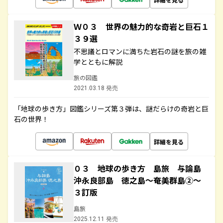
Ｗ０３ 世界の魅力的な奇岩と巨石１
３９選
不思議とロマンに満ちた岩石の謎を旅の雑
学とともに解説
旅の図鑑
2021.03.18 発売
「地球の歩き方」図鑑シリーズ第３弾は、謎だらけの奇岩と巨
石の世界！
詳細を見る
０３ 地球の歩き方 島旅 与論島
沖永良部島 徳之島～奄美群島②～
３訂版
島旅
2025.12.11 発売