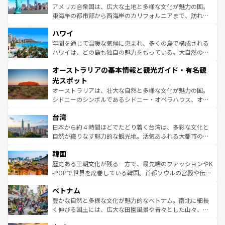
ことができる。国民の所得が高いため物価も高いが、旅行
アメリカ合衆国は、広大な土地と多様な文化が魅力の国。
者向けの交通パス提供のサービスもあり、うまく活用すれ
東海岸の都市部から西海岸のカリフォルニアまで、訪れる
ば市内交通費無料で観光を楽しむこともできる。 なお、新
場所ごとに異なる風景と体験が待っている。ニューヨーク
着のスイス情報は
コンテンツ一覧
を参照してほしい。
ハワイ
のような巨大都市は、観光、ショッピング、エンターテイ
ンメントが詰まった刺激的なスポットだ。一方、アメリカ
年間を通じて温暖な気候に恵まれ、多くの島で構成される
西部には大自然が広がり、グランドキャニオンやイエロー
ハワイは、どの島も独自の魅力をもっている。大自然の神
ストーン国立公園といった絶景が堪能できる。さらに、南
秘を感じたいなら、火山が生み出した壮大な景観を誇るハ
オーストラリアの基本情報と観光ガイド・有名観
部のニューオーリンズでは、音楽と美食が融合した独特の
ワイ島は見逃せない。また、定番の観光地といえばオアフ
文化が魅力。旅行者はアメリカの各地域で異なる魅力を楽
島だが、静かな自然を求めるならマウイ島やカウアイ島が
光スポット
しみながら、その多様性と豊かな歴史を感じることができ
おすすめ。エメラルドグリーンに輝く海をはじめ、豊かな
オーストラリアは、壮大な自然と多様な文化が魅力の国。
るだろう。車でのロードトリップや列車の旅も、アメリカ
文化や歴史が息づいている。「アロハスピリット」と呼ば
シドニーのシンボルであるシドニー・オペラハウス、オー
ならではの贅沢な旅のスタイルだ。 なお、新着のアメリカ
れるおもてなしの心で訪れる人々を迎えてくれるハワイの
ストラリア東海岸北部に広がる大サンゴ礁地帯グレートバ
情報は
コンテンツ一覧
を参照してほしい。
人々、おいしいローカルフードやハワイアンミュージッ
台湾
リアリーフや大陸中央部にそびえるウルル（エアーズロッ
ク、伝統的なフラダンスなど、すべてがハワイの魅力を彩
ク）、タスマニアの美しい原生林やケアンズの熱帯雨林な
日本から約４時間ほどでたどり着く台湾は、多彩な文化と
っている。訪れるたびに新しい発見と感動が待っているハ
ど、見どころがたくさん。また、カフェやワイン、オージ
自然が織りなす魅力的な観光地。活気あふれる大都市の台
ワイを、存分に味わってほしい。 なお、新着のハワイ情報
ービーフなどの食文化も豊かで、美味しいものであふれて
北やノスタルジックな町並みが人気な九份（ジォウフェ
は
コンテンツ一覧
を参照してほしい。
韓国
いる。アクティビティも充実しており、サーフィンやダイ
ン）、静ひつな山岳地帯である台湾東部など、都市の喧騒
ビング、ハイキングなど、アウトドア好きにはたまらな
と山間の静けさが共存しており、訪れる人に新しい発見と
歴史ある王朝文化が残る一方で、最先端のファッションやK
い。オーストラリアの多彩な魅力を存分に味わいつくそ
驚きをもたらしてくれる。また、奥深い台湾の食文化も魅
-POPで世界を席巻している韓国。首都ソウルの宮殿や伝統
う。 なお、新着のオーストラリア情報は
コンテンツ一覧
を
力で、夜市などの屋台グルメから高級料理、ヘルシーで美
家屋が並ぶエリアでは韓国の歴史と文化に浸ることがで
参照してほしい。
ベトナム
容にもいいと評判のスイーツなど、バラエティ豊かな料理
き、地方に足を延ばせば四季折々の自然美を楽しむことが
が味わえる。 なお、新着の台湾情報は
コンテンツ一覧
を参
できる。そして、キムチや焼肉、絶品のストリートフード
豊かな自然と多様な文化が魅力的なベトナム。南北に細長
照してほしい。
まで、さまざまな韓国料理が待っている。夜には、韓国な
く伸びる国土には、広大な田園風景や青々とした山々、世
らではのナイトライフも堪能できる。あたたかいホスピタ
界遺産に登録された壮大な自然景観が点在し、都市部では