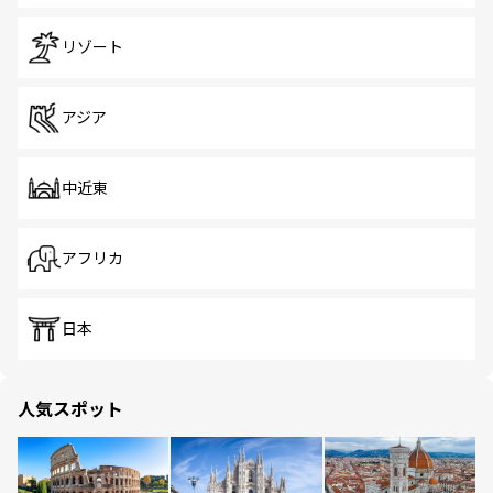
リゾート
アジア
中近東
アフリカ
日本
人気スポット