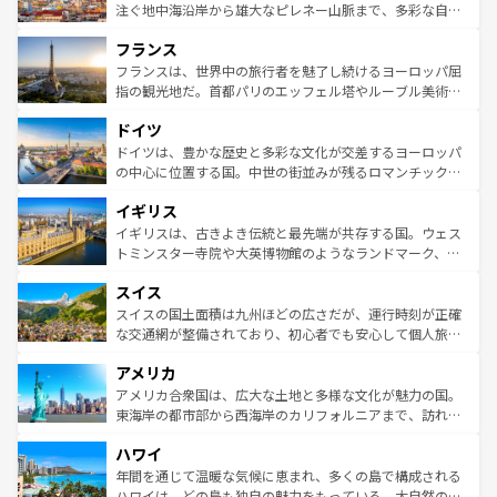
ピザやパスタなど、絶品のイタリア料理を堪能することも
注ぐ地中海沿岸から雄大なピレネー山脈まで、多彩な自然
できる。朝目覚めてから夜眠るまで、すべての瞬間を楽し
と文化が詰まったヨーロッパ屈指の旅行先だ。多様な地域
フランス
ませてくれるイタリアで、忘れられない旅をしてみよう！
文化が根付くこの国では、情熱的なフラメンコ、熱気あふ
なお、新着のイタリア情報は
コンテンツ一覧
を参照してほ
れる闘牛、そして美味しいタパスが生活の一部となってい
フランスは、世界中の旅行者を魅了し続けるヨーロッパ屈
しい。
る。首都マドリードの洗練された雰囲気や、バルセロナの
指の観光地だ。首都パリのエッフェル塔やルーブル美術館
アートに溢れた街角から、地方では古代ローマ遺跡や中世
といった象徴的なスポットから、田舎町の古風な美しさま
ドイツ
の城塞都市、穏やかなビーチリゾートまで多彩な表情を見
で、幅広い魅力が詰まっている。華麗な宮殿、歴史的な大
せる。地方によって風土や気候が異なるスペインはその個
聖堂、美しいビーチ、そして豊かな自然が、訪れる者を心
ドイツは、豊かな歴史と多彩な文化が交差するヨーロッパ
性で訪れる人を魅了する。 なお、新着のスペイン情報は
コ
から魅了する。また、フランスは美食の国としても知ら
の中心に位置する国。中世の街並みが残るロマンチック街
ンテンツ一覧
を参照してほしい。
れ、フランス料理はユネスコ無形文化遺産にも登録されて
道から、未来を先取りするようなモダンな都市まで多様な
イギリス
いる。シャンパンの発祥地であるランス、プロヴァンスの
顔を持つこの国は、どこを歩いても飽きることがない。ベ
香り高いラベンダー畑など、多彩な楽しみ方が可能だ。さ
ルリンの文化的活気、バイエルン州のアルプスの絶景、そ
イギリスは、古きよき伝統と最先端が共存する国。ウェス
らに、パリ以外の地域にも魅力が溢れており、どの街角に
してライン川沿いのワイン畑といった風景は必見。ビール
トミンスター寺院や大英博物館のようなランドマーク、歴
も豊かな歴史と文化が息づいている。パリ以外の個性あふ
とソーセージを味わいながら地元の人と過ごす楽しい時間
史ある大学都市、美しい丘陵地帯や牧歌的な風景など、エ
れる地方に足を運ぶとそれぞれで全く異なる文化を体験で
スイス
は、お酒好きな人にはぜひ体験してほしい。 なお、新着の
リアごとに異なる魅力がある。また、優雅なアフタヌーン
きるだろう。 なお、新着のフランス情報は
コンテンツ一覧
ドイツ情報は
コンテンツ一覧
を参照してほしい。
ティー、ビール好きにはたまらない英国パブ、サッカー観
スイスの国土面積は九州ほどの広さだが、運行時刻が正確
を参照してほしい。
戦など、本場だからこそできる体験も豊富。イギリスを旅
な交通網が整備されており、初心者でも安心して個人旅行
して楽しみつくそう。 なお、新着のイギリス情報は
コンテ
を楽しめる。日本同様に時刻表どおりの旅が可能だ。中世
アメリカ
ンツ一覧
を参照してほしい。
の建物がそのまま残る町や、スイスならではのユニークな
博物館もあり、アルプス観光だけでなく町歩きも満喫する
アメリカ合衆国は、広大な土地と多様な文化が魅力の国。
ことができる。国民の所得が高いため物価も高いが、旅行
東海岸の都市部から西海岸のカリフォルニアまで、訪れる
者向けの交通パス提供のサービスもあり、うまく活用すれ
場所ごとに異なる風景と体験が待っている。ニューヨーク
ハワイ
ば市内交通費無料で観光を楽しむこともできる。 なお、新
のような巨大都市は、観光、ショッピング、エンターテイ
着のスイス情報は
コンテンツ一覧
を参照してほしい。
ンメントが詰まった刺激的なスポットだ。一方、アメリカ
年間を通じて温暖な気候に恵まれ、多くの島で構成される
西部には大自然が広がり、グランドキャニオンやイエロー
ハワイは、どの島も独自の魅力をもっている。大自然の神