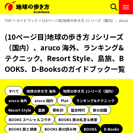
TOP
ガイドブック
(10ページ目)地球の歩き方 Jシリーズ（国内）、aruco 海
(10ページ目)地球の歩き方 Jシリーズ
（国内）、aruco 海外、ランキング&
テクニック、Resort Style、島旅、B
OOKS、D-Booksのガイドブック一覧
すべて
地球の歩き方 海外
地球の歩き方 Jシリーズ（国内）
aruco 海外
aruco 国内
Plat
ランキング&テクニック
Resort Style
島旅
御朱印
歴史時代
旅の図鑑
BOOKS スペシャルコラボ
BOOKS 旅の名言＆絶景
BOOKS 旅と健康
BOOKS 旅の読み物
BOOKS
D-Books