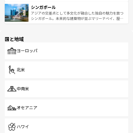
るはずだ。 なお、新着のベトナム情報は
コンテンツ一覧
を
は世界的に有名で、屋台から高級レストランまで味覚を刺
的なアートスポット、そして歴史と現代が融合した町並
参照してほしい。
シンガポール
激する。気候は一年中温暖で、どの季節にも異なる楽しみ
み、どこを訪れても感動するはず。観光スポットが密集し
が待っている。親しみやすいタイの人々、仏教を中心とし
ており、効率よく見どころを回れるのも魅力。息をのむよ
アジアの交差点として多文化が融合した独自の魅力を放つ
た文化、そして多様な観光資源が、訪れる旅人を魅了し続
うな絶景から文化的な体験まで、香港を存分に楽しみ尽く
シンガポール。未来的な建築物が並ぶマリーナベイ、歴史
ける。 なお、新着のタイ情報は
コンテンツ一覧
を参照して
そう。 なお、新着の香港情報は
コンテンツ一覧
を参照して
と伝統を感じられるエスニックタウン、多数の緑豊かな公
ほしい。
ほしい。
園や自然保護区など、自然が調和した近代的な景観と文化
の多様性あふれるカラフルな町は、どこを歩いても新しい
国と地域
発見がある。さらに、治安のよさや充実した公共交通機関
も、旅行者にとっては魅力的なポイント。グルメも豊富
で、ホーカーズは地元の風情を楽しめる外せないスポット
ヨーロッパ
だ。訪れる人を飽きさせないシンガポールで、多様な魅力
を体感しよう。 なお、新着のシンガポール情報は
コンテン
ツ一覧
を参照してほしい。
北米
中南米
オセアニア
ハワイ