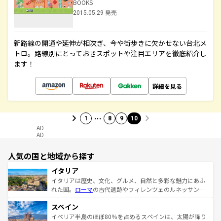
BOOKS
2015.05.29 発売
新路線の開通や延伸が相次ぎ、今や街歩きに欠かせない台北メ
トロ。路線別にとっておきスポットや注目エリアを徹底紹介し
ます！
詳細を見る
…
1
8
9
10
AD
AD
人気の国と地域から探す
イタリア
イタリアは歴史、文化、グルメ、自然と多彩な魅力にあふ
れた国。
ローマ
の古代遺跡やフィレンツェのルネッサンス
美術、ヴェネツィアの運河など、歴史あるスポットはもち
スペイン
ろん、トスカーナの美しい田園風景やアマルフィ海岸の絶
景など、自然景観も見逃せない。観光の合間には、本場の
イベリア半島のほぼ80％を占めるスペインは、太陽が降り