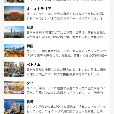
ストーン国立公園といった絶景が堪能できる。さらに、南
秘を感じたいなら、火山が生み出した壮大な景観を誇るハ
オーストラリア
部のニューオーリンズでは、音楽と美食が融合した独特の
ワイ島は見逃せない。また、定番の観光地といえばオアフ
文化が魅力。旅行者はアメリカの各地域で異なる魅力を楽
島だが、静かな自然を求めるならマウイ島やカウアイ島が
オーストラリアは、壮大な自然と多様な文化が魅力の国。
しみながら、その多様性と豊かな歴史を感じることができ
おすすめ。エメラルドグリーンに輝く海をはじめ、豊かな
シドニーのシンボルであるシドニー・オペラハウス、オー
るだろう。車でのロードトリップや列車の旅も、アメリカ
文化や歴史が息づいている。「アロハスピリット」と呼ば
ストラリア東海岸北部に広がる大サンゴ礁地帯グレートバ
ならではの贅沢な旅のスタイルだ。 なお、新着のアメリカ
台湾
れるおもてなしの心で訪れる人々を迎えてくれるハワイの
リアリーフや大陸中央部にそびえるウルル（エアーズロッ
情報は
コンテンツ一覧
を参照してほしい。
人々、おいしいローカルフードやハワイアンミュージッ
ク）、タスマニアの美しい原生林やケアンズの熱帯雨林な
日本から約４時間ほどでたどり着く台湾は、多彩な文化と
ク、伝統的なフラダンスなど、すべてがハワイの魅力を彩
ど、見どころがたくさん。また、カフェやワイン、オージ
自然が織りなす魅力的な観光地。活気あふれる大都市の台
っている。訪れるたびに新しい発見と感動が待っているハ
ービーフなどの食文化も豊かで、美味しいものであふれて
北やノスタルジックな町並みが人気な九份（ジォウフェ
ワイを、存分に味わってほしい。 なお、新着のハワイ情報
韓国
いる。アクティビティも充実しており、サーフィンやダイ
ン）、静ひつな山岳地帯である台湾東部など、都市の喧騒
は
コンテンツ一覧
を参照してほしい。
ビング、ハイキングなど、アウトドア好きにはたまらな
と山間の静けさが共存しており、訪れる人に新しい発見と
歴史ある王朝文化が残る一方で、最先端のファッションやK
い。オーストラリアの多彩な魅力を存分に味わいつくそ
驚きをもたらしてくれる。また、奥深い台湾の食文化も魅
-POPで世界を席巻している韓国。首都ソウルの宮殿や伝統
う。 なお、新着のオーストラリア情報は
コンテンツ一覧
を
力で、夜市などの屋台グルメから高級料理、ヘルシーで美
家屋が並ぶエリアでは韓国の歴史と文化に浸ることがで
参照してほしい。
ベトナム
容にもいいと評判のスイーツなど、バラエティ豊かな料理
き、地方に足を延ばせば四季折々の自然美を楽しむことが
が味わえる。 なお、新着の台湾情報は
コンテンツ一覧
を参
できる。そして、キムチや焼肉、絶品のストリートフード
豊かな自然と多様な文化が魅力的なベトナム。南北に細長
照してほしい。
まで、さまざまな韓国料理が待っている。夜には、韓国な
く伸びる国土には、広大な田園風景や青々とした山々、世
らではのナイトライフも堪能できる。あたたかいホスピタ
界遺産に登録された壮大な自然景観が点在し、都市部では
タイ
リティに包まれながら、韓国の多彩な魅力を心ゆくまで味
急速な発展と共に伝統が息づく。ハノイの古い町並みやホ
わってみてほしい。 なお、新着の韓国情報は
コンテンツ一
ーチミン市のフランス統治時代の建物も、独特の雰囲気を
タイは、東南アジアに位置する豊かな自然と歴史が息づく
覧
を参照してほしい。
醸し出している。また、バラエティの豊かさとおいしさで
国だ。首都バンコクは高層ビルが立ち並ぶ一方、伝統的な
世界中の食通を魅了してやまないベトナム料理も魅力のひ
寺院や市場がいたるところに点在し、古きよき文化と現代
香港
とつ。フォーやバインミー、ベトナムコーヒーなどは、ぜ
の活気が交差している。北部ではチェンマイなどの山岳地
ひ現地で味わいたい。どの地域を訪れてもあたたかい人々
帯で自然と触れ合い、南部ではプーケットやクラビの美し
アジアと西洋の文化が交わる香港は、特有のエネルギーを
が旅行者を迎えてくれるので、きっと忘れられない旅にな
いビーチでリゾート気分を楽しむことができる。タイ料理
もっている。ヴィクトリア湾に広がる壮大な景色、近未来