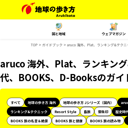
国と地域
ウェブマガジン
TOP
ガイドブック
aruco 海外、Plat、ランキング&テク
aruco 海外、Plat、ランキ
代、BOOKS、D-Booksのガ
すべて
地球の歩き方 海外
地球の歩き方 Jシリーズ（国内）
aru
ランキング&テクニック
Resort Style
島旅
御朱印
歴史時
BOOKS 旅の名言＆絶景
BOOKS 旅と健康
BOOKS 旅の読み物