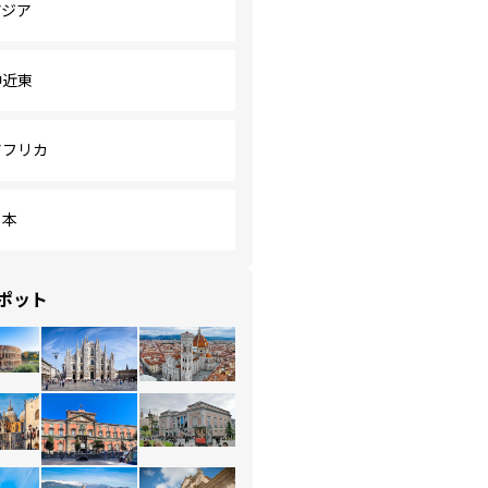
アジア
中近東
アフリカ
日本
ポット