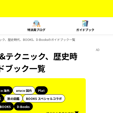
特派員ブログ
ガイドブック
ニック、歴史時代、BOOKS、D-Booksのガイドブック一覧
AD
ング&テクニック、歴史時
イドブック一覧
co 海外
aruco 国内
Plat
代
旅の図鑑
BOOKS スペシャルコラボ
BOOKS
D-Books