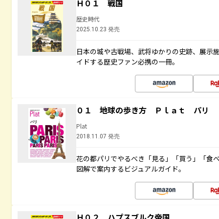
Ｈ０１ 戦国
歴史時代
2025.10.23 発売
日本の城や古戦場、武将ゆかりの史跡、展示
イドする歴史ファン必携の一冊。
０１ 地球の歩き方 Ｐｌａｔ パリ
Plat
2018.11.07 発売
花の都パリでやるべき「見る」「買う」「食
図解で案内するビジュアルガイド。
Ｈ０２ ハプスブルク帝国