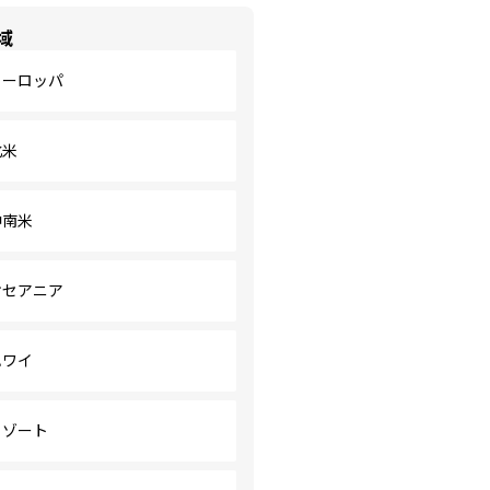
域
ヨーロッパ
北米
中南米
オセアニア
ハワイ
リゾート