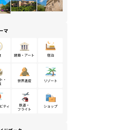
ーマ
食
建築・アート
宿泊
ト・
世界遺産
リゾート
戦
鉄道・
ビティ
ショップ
フライト