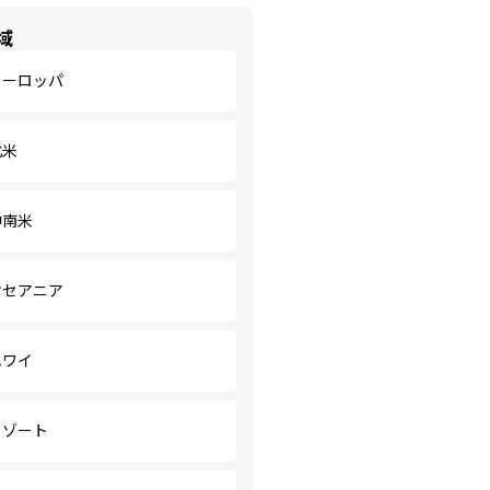
域
ヨーロッパ
北米
中南米
オセアニア
ハワイ
リゾート