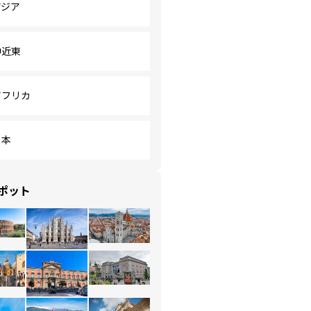
アジア
中近東
アフリカ
日本
ポット