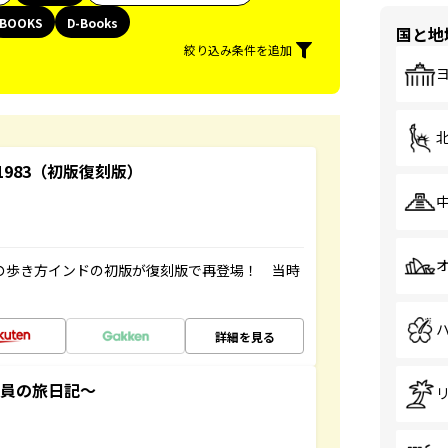
BOOKS
D-Books
国と地
絞り込み条件を追加
-1983（初版復刻版）
球の歩き方インドの初版が復刻版で再登場！ 当時
詳細を見る
社員の旅日記～