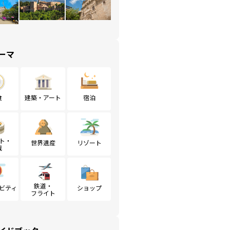
ーマ
食
建築・アート
宿泊
ト・
世界遺産
リゾート
戦
鉄道・
ビティ
ショップ
フライト