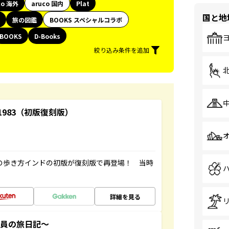
co 海外
aruco 国内
Plat
国と地
旅の図鑑
BOOKS スペシャルコラボ
BOOKS
D-Books
絞り込み条件を追加
-1983（初版復刻版）
球の歩き方インドの初版が復刻版で再登場！ 当時
詳細を見る
社員の旅日記～