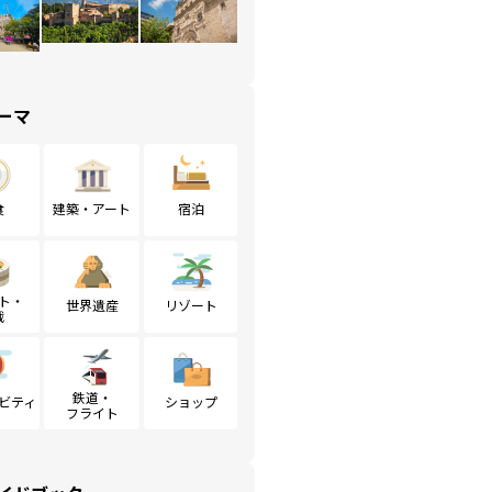
ーマ
食
建築・アート
宿泊
ト・
世界遺産
リゾート
戦
鉄道・
ビティ
ショップ
フライト