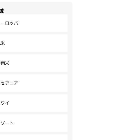
域
ヨーロッパ
北米
中南米
オセアニア
ハワイ
リゾート