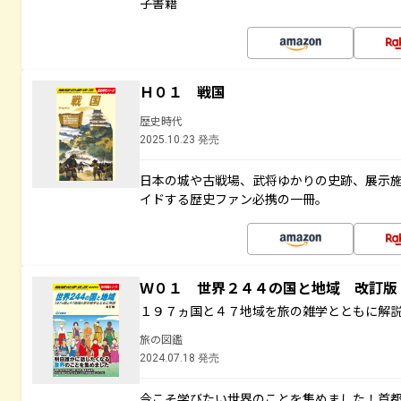
子書籍
Ｈ０１ 戦国
歴史時代
2025.10.23 発売
日本の城や古戦場、武将ゆかりの史跡、展示
イドする歴史ファン必携の一冊。
Ｗ０１ 世界２４４の国と地域 改訂版
１９７ヵ国と４７地域を旅の雑学とともに解
旅の図鑑
2024.07.18 発売
今こそ学びたい世界のことを集めました！首