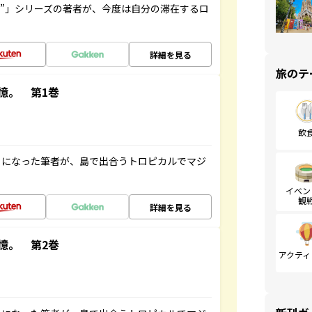
ト”」シリーズの著者が、今度は自分の滞在するロ
詳細を見る
旅のテ
憶。 第1巻
飲
とになった筆者が、島で出合うトロピカルでマジ
イベン
観
詳細を見る
憶。 第2巻
アクティ