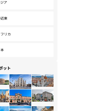
アジア
中近東
アフリカ
日本
ポット