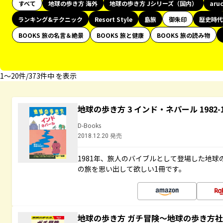
すべて
地球の歩き方 海外
地球の歩き方 Jシリーズ（国内）
aru
ランキング&テクニック
Resort Style
島旅
御朱印
歴史時代
BOOKS 旅の名言＆絶景
BOOKS 旅と健康
BOOKS 旅の読み物
1〜20件/373件中 を表示
地球の歩き方 3 インド・ネパール 1982
D-Books
2018.12.20 発売
1981年、旅人のバイブルとして登場した地
の旅を思い出して欲しい1冊です。
地球の歩き方 ガチ冒険～地球の歩き方