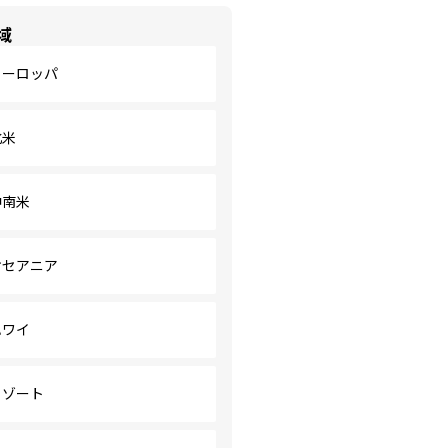
域
ヨーロッパ
北米
中南米
オセアニア
ハワイ
リゾート