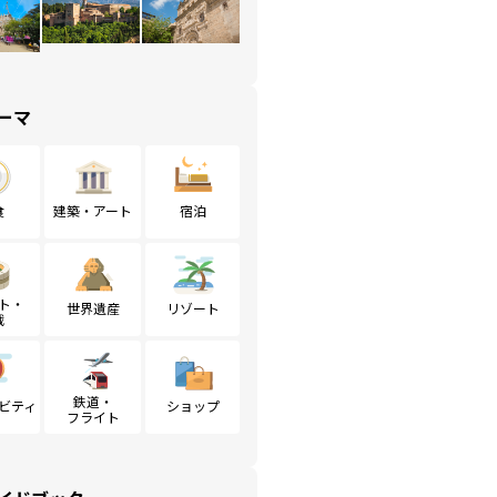
ーマ
食
建築・アート
宿泊
ト・
世界遺産
リゾート
戦
鉄道・
ビティ
ショップ
フライト