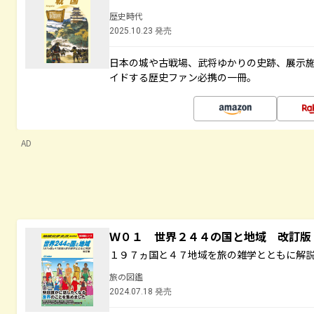
歴史時代
2025.10.23 発売
日本の城や古戦場、武将ゆかりの史跡、展示
イドする歴史ファン必携の一冊。
AD
Ｗ０１ 世界２４４の国と地域 改訂版
１９７ヵ国と４７地域を旅の雑学とともに解
旅の図鑑
2024.07.18 発売