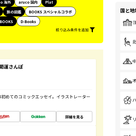
co 海外
aruco 国内
Plat
国と地
旅の図鑑
BOOKS スペシャルコラボ
BOOKS
D-Books
絞り込み条件を追加
開運さんぽ
は初めてのコミックエッセイ。イラストレーター
詳細を見る