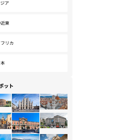
アジア
中近東
アフリカ
日本
ポット