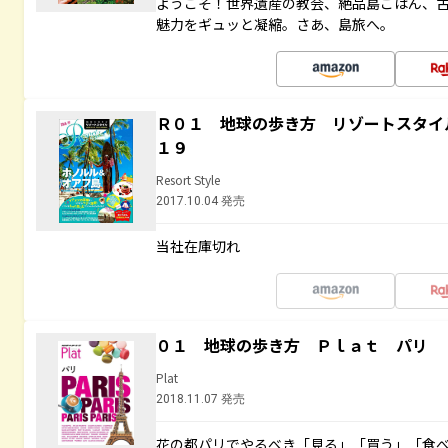
ようこそ！世界遺産の教会、絶品島ごはん、
魅力をギュッと凝縮。さあ、島旅へ。
Ｒ０１ 地球の歩き方 リゾートスタイ
１９
Resort Style
2017.10.04 発売
当社在庫切れ
０１ 地球の歩き方 Ｐｌａｔ パリ
Plat
2018.11.07 発売
花の都パリでやるべき「見る」「買う」「食