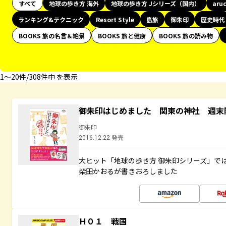
すべて
地球の歩き方 海外
地球の歩き方 Jシリーズ（国内）
aru
ランキング&テクニック
Resort Style
島旅
御朱印
歴史時代
BOOKS 旅の名言＆絶景
BOOKS 旅と健康
BOOKS 旅の読み物
1〜20件/308件中 を表示
御朱印はじめました 関東の神社 週末
御朱印
2016.12.22 発売
大ヒット「地球の歩き方 御朱印シリーズ」で
柴田かおるが書きおろしました
Ｈ０１ 戦国