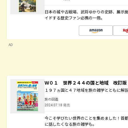
日本の城や古戦場、武将ゆかりの史跡、展示
イドする歴史ファン必携の一冊。
AD
Ｗ０１ 世界２４４の国と地域 改訂版
１９７ヵ国と４７地域を旅の雑学とともに解
旅の図鑑
2024.07.18 発売
今こそ学びたい世界のことを集めました！首
に話したくなる旅の雑学も。