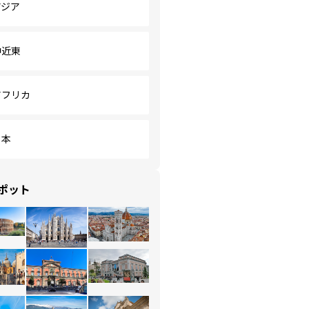
アジア
中近東
アフリカ
日本
ポット