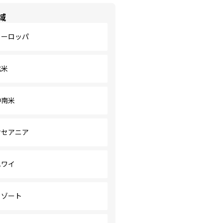
域
ヨーロッパ
北米
中南米
オセアニア
ハワイ
リゾート