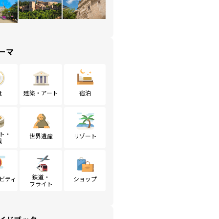
ーマ
食
建築・アート
宿泊
ト・
世界遺産
リゾート
戦
鉄道・
ビティ
ショップ
フライト