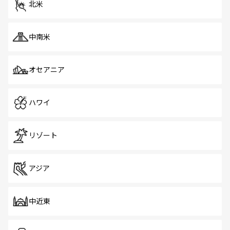
北米
中南米
オセアニア
ハワイ
リゾート
アジア
中近東