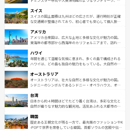
トミンスター寺院や大英博物館のようなランドマーク、歴
も豊かな歴史と文化が息づいている。パリ以外の個性あふ
とソーセージを味わいながら地元の人と過ごす楽しい時間
史ある大学都市、美しい丘陵地帯や牧歌的な風景など、エ
れる地方に足を運ぶとそれぞれで全く異なる文化を体験で
スイス
は、お酒好きな人にはぜひ体験してほしい。 なお、新着の
リアごとに異なる魅力がある。また、優雅なアフタヌーン
きるだろう。 なお、新着のフランス情報は
コンテンツ一覧
ドイツ情報は
コンテンツ一覧
を参照してほしい。
ティー、ビール好きにはたまらない英国パブ、サッカー観
スイスの国土面積は九州ほどの広さだが、運行時刻が正確
を参照してほしい。
戦など、本場だからこそできる体験も豊富。イギリスを旅
な交通網が整備されており、初心者でも安心して個人旅行
して楽しみつくそう。 なお、新着のイギリス情報は
コンテ
を楽しめる。日本同様に時刻表どおりの旅が可能だ。中世
アメリカ
ンツ一覧
を参照してほしい。
の建物がそのまま残る町や、スイスならではのユニークな
博物館もあり、アルプス観光だけでなく町歩きも満喫する
アメリカ合衆国は、広大な土地と多様な文化が魅力の国。
ことができる。国民の所得が高いため物価も高いが、旅行
東海岸の都市部から西海岸のカリフォルニアまで、訪れる
者向けの交通パス提供のサービスもあり、うまく活用すれ
場所ごとに異なる風景と体験が待っている。ニューヨーク
ハワイ
ば市内交通費無料で観光を楽しむこともできる。 なお、新
のような巨大都市は、観光、ショッピング、エンターテイ
着のスイス情報は
コンテンツ一覧
を参照してほしい。
ンメントが詰まった刺激的なスポットだ。一方、アメリカ
年間を通じて温暖な気候に恵まれ、多くの島で構成される
西部には大自然が広がり、グランドキャニオンやイエロー
ハワイは、どの島も独自の魅力をもっている。大自然の神
ストーン国立公園といった絶景が堪能できる。さらに、南
秘を感じたいなら、火山が生み出した壮大な景観を誇るハ
オーストラリア
部のニューオーリンズでは、音楽と美食が融合した独特の
ワイ島は見逃せない。また、定番の観光地といえばオアフ
文化が魅力。旅行者はアメリカの各地域で異なる魅力を楽
島だが、静かな自然を求めるならマウイ島やカウアイ島が
オーストラリアは、壮大な自然と多様な文化が魅力の国。
しみながら、その多様性と豊かな歴史を感じることができ
おすすめ。エメラルドグリーンに輝く海をはじめ、豊かな
シドニーのシンボルであるシドニー・オペラハウス、オー
るだろう。車でのロードトリップや列車の旅も、アメリカ
文化や歴史が息づいている。「アロハスピリット」と呼ば
ストラリア東海岸北部に広がる大サンゴ礁地帯グレートバ
ならではの贅沢な旅のスタイルだ。 なお、新着のアメリカ
台湾
れるおもてなしの心で訪れる人々を迎えてくれるハワイの
リアリーフや大陸中央部にそびえるウルル（エアーズロッ
情報は
コンテンツ一覧
を参照してほしい。
人々、おいしいローカルフードやハワイアンミュージッ
ク）、タスマニアの美しい原生林やケアンズの熱帯雨林な
日本から約４時間ほどでたどり着く台湾は、多彩な文化と
ク、伝統的なフラダンスなど、すべてがハワイの魅力を彩
ど、見どころがたくさん。また、カフェやワイン、オージ
自然が織りなす魅力的な観光地。活気あふれる大都市の台
っている。訪れるたびに新しい発見と感動が待っているハ
ービーフなどの食文化も豊かで、美味しいものであふれて
北やノスタルジックな町並みが人気な九份（ジォウフェ
ワイを、存分に味わってほしい。 なお、新着のハワイ情報
韓国
いる。アクティビティも充実しており、サーフィンやダイ
ン）、静ひつな山岳地帯である台湾東部など、都市の喧騒
は
コンテンツ一覧
を参照してほしい。
ビング、ハイキングなど、アウトドア好きにはたまらな
と山間の静けさが共存しており、訪れる人に新しい発見と
歴史ある王朝文化が残る一方で、最先端のファッションやK
い。オーストラリアの多彩な魅力を存分に味わいつくそ
驚きをもたらしてくれる。また、奥深い台湾の食文化も魅
-POPで世界を席巻している韓国。首都ソウルの宮殿や伝統