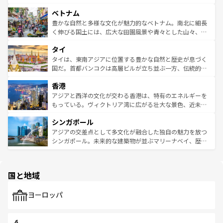
う。 なお、新着のオーストラリア情報は
コンテンツ一覧
を
力で、夜市などの屋台グルメから高級料理、ヘルシーで美
家屋が並ぶエリアでは韓国の歴史と文化に浸ることがで
参照してほしい。
ベトナム
容にもいいと評判のスイーツなど、バラエティ豊かな料理
き、地方に足を延ばせば四季折々の自然美を楽しむことが
が味わえる。 なお、新着の台湾情報は
コンテンツ一覧
を参
できる。そして、キムチや焼肉、絶品のストリートフード
豊かな自然と多様な文化が魅力的なベトナム。南北に細長
照してほしい。
まで、さまざまな韓国料理が待っている。夜には、韓国な
く伸びる国土には、広大な田園風景や青々とした山々、世
らではのナイトライフも堪能できる。あたたかいホスピタ
界遺産に登録された壮大な自然景観が点在し、都市部では
タイ
リティに包まれながら、韓国の多彩な魅力を心ゆくまで味
急速な発展と共に伝統が息づく。ハノイの古い町並みやホ
わってみてほしい。 なお、新着の韓国情報は
コンテンツ一
ーチミン市のフランス統治時代の建物も、独特の雰囲気を
タイは、東南アジアに位置する豊かな自然と歴史が息づく
覧
を参照してほしい。
醸し出している。また、バラエティの豊かさとおいしさで
国だ。首都バンコクは高層ビルが立ち並ぶ一方、伝統的な
世界中の食通を魅了してやまないベトナム料理も魅力のひ
寺院や市場がいたるところに点在し、古きよき文化と現代
香港
とつ。フォーやバインミー、ベトナムコーヒーなどは、ぜ
の活気が交差している。北部ではチェンマイなどの山岳地
ひ現地で味わいたい。どの地域を訪れてもあたたかい人々
帯で自然と触れ合い、南部ではプーケットやクラビの美し
アジアと西洋の文化が交わる香港は、特有のエネルギーを
が旅行者を迎えてくれるので、きっと忘れられない旅にな
いビーチでリゾート気分を楽しむことができる。タイ料理
もっている。ヴィクトリア湾に広がる壮大な景色、近未来
るはずだ。 なお、新着のベトナム情報は
コンテンツ一覧
を
は世界的に有名で、屋台から高級レストランまで味覚を刺
的なアートスポット、そして歴史と現代が融合した町並
参照してほしい。
シンガポール
激する。気候は一年中温暖で、どの季節にも異なる楽しみ
み、どこを訪れても感動するはず。観光スポットが密集し
が待っている。親しみやすいタイの人々、仏教を中心とし
ており、効率よく見どころを回れるのも魅力。息をのむよ
アジアの交差点として多文化が融合した独自の魅力を放つ
た文化、そして多様な観光資源が、訪れる旅人を魅了し続
うな絶景から文化的な体験まで、香港を存分に楽しみ尽く
シンガポール。未来的な建築物が並ぶマリーナベイ、歴史
ける。 なお、新着のタイ情報は
コンテンツ一覧
を参照して
そう。 なお、新着の香港情報は
コンテンツ一覧
を参照して
と伝統を感じられるエスニックタウン、多数の緑豊かな公
ほしい。
ほしい。
園や自然保護区など、自然が調和した近代的な景観と文化
の多様性あふれるカラフルな町は、どこを歩いても新しい
国と地域
発見がある。さらに、治安のよさや充実した公共交通機関
も、旅行者にとっては魅力的なポイント。グルメも豊富
で、ホーカーズは地元の風情を楽しめる外せないスポット
ヨーロッパ
だ。訪れる人を飽きさせないシンガポールで、多様な魅力
を体感しよう。 なお、新着のシンガポール情報は
コンテン
ツ一覧
を参照してほしい。