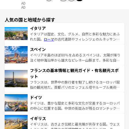
AD
AD
人気の国と地域から探す
イタリア
イタリアは歴史、文化、グルメ、自然と多彩な魅力にあふ
れた国。
ローマ
の古代遺跡やフィレンツェのルネッサンス
美術、ヴェネツィアの運河など、歴史あるスポットはもち
スペイン
ろん、トスカーナの美しい田園風景やアマルフィ海岸の絶
景など、自然景観も見逃せない。観光の合間には、本場の
イベリア半島のほぼ80％を占めるスペインは、太陽が降り
ピザやパスタなど、絶品のイタリア料理を堪能することも
注ぐ地中海沿岸から雄大なピレネー山脈まで、多彩な自然
できる。朝目覚めてから夜眠るまで、すべての瞬間を楽し
と文化が詰まったヨーロッパ屈指の旅行先だ。多様な地域
フランスの基本情報と観光ガイド・有名観光スポ
ませてくれるイタリアで、忘れられない旅をしてみよう！
文化が根付くこの国では、情熱的なフラメンコ、熱気あふ
なお、新着のイタリア情報は
コンテンツ一覧
を参照してほ
れる闘牛、そして美味しいタパスが生活の一部となってい
ット
しい。
る。首都マドリードの洗練された雰囲気や、バルセロナの
フランスは、世界中の旅行者を魅了し続けるヨーロッパ屈
アートに溢れた街角から、地方では古代ローマ遺跡や中世
指の観光地だ。首都パリのエッフェル塔やルーブル美術館
の城塞都市、穏やかなビーチリゾートまで多彩な表情を見
といった象徴的なスポットから、田舎町の古風な美しさま
せる。地方によって風土や気候が異なるスペインはその個
ドイツ
で、幅広い魅力が詰まっている。華麗な宮殿、歴史的な大
性で訪れる人を魅了する。 なお、新着のスペイン情報は
コ
聖堂、美しいビーチ、そして豊かな自然が、訪れる者を心
ドイツは、豊かな歴史と多彩な文化が交差するヨーロッパ
ンテンツ一覧
を参照してほしい。
から魅了する。また、フランスは美食の国としても知ら
の中心に位置する国。中世の街並みが残るロマンチック街
れ、フランス料理はユネスコ無形文化遺産にも登録されて
道から、未来を先取りするようなモダンな都市まで多様な
イギリス
いる。シャンパンの発祥地であるランス、プロヴァンスの
顔を持つこの国は、どこを歩いても飽きることがない。ベ
香り高いラベンダー畑など、多彩な楽しみ方が可能だ。さ
ルリンの文化的活気、バイエルン州のアルプスの絶景、そ
イギリスは、古きよき伝統と最先端が共存する国。ウェス
らに、パリ以外の地域にも魅力が溢れており、どの街角に
してライン川沿いのワイン畑といった風景は必見。ビール