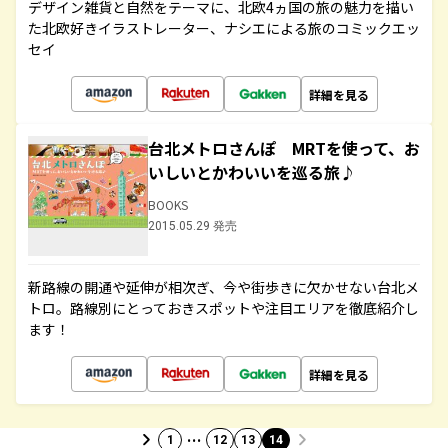
デザイン雑貨と自然をテーマに、北欧4ヵ国の旅の魅力を描い
た北欧好きイラストレーター、ナシエによる旅のコミックエッ
セイ
詳細を見る
台北メトロさんぽ MRTを使って、お
いしいとかわいいを巡る旅♪
BOOKS
2015.05.29 発売
新路線の開通や延伸が相次ぎ、今や街歩きに欠かせない台北メ
トロ。路線別にとっておきスポットや注目エリアを徹底紹介し
ます！
詳細を見る
…
1
12
13
14