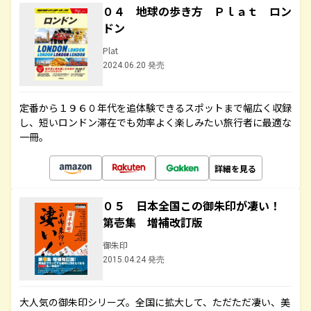
０４ 地球の歩き方 Ｐｌａｔ ロン
ドン
Plat
2024.06.20 発売
定番から１９６０年代を追体験できるスポットまで幅広く収録
し、短いロンドン滞在でも効率よく楽しみたい旅行者に最適な
一冊。
詳細を見る
０５ 日本全国この御朱印が凄い！
第壱集 増補改訂版
御朱印
2015.04.24 発売
大人気の御朱印シリーズ。全国に拡大して、ただただ凄い、美