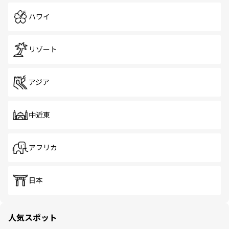
ハワイ
リゾート
アジア
中近東
アフリカ
日本
人気スポット