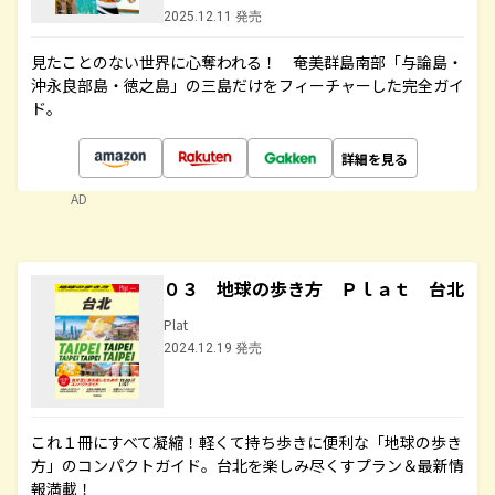
2025.12.11 発売
見たことのない世界に心奪われる！ 奄美群島南部「与論島・
沖永良部島・徳之島」の三島だけをフィーチャーした完全ガイ
ド。
詳細を見る
AD
０３ 地球の歩き方 Ｐｌａｔ 台北
Plat
2024.12.19 発売
これ１冊にすべて凝縮！軽くて持ち歩きに便利な「地球の歩き
方」のコンパクトガイド。台北を楽しみ尽くすプラン＆最新情
報満載！