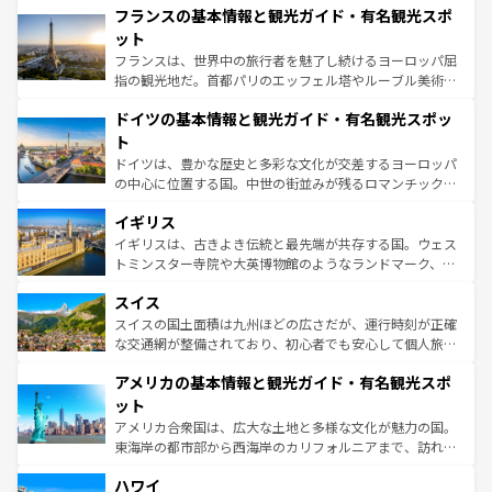
なお、新着のイタリア情報は
コンテンツ一覧
を参照してほ
フランスの基本情報と観光ガイド・有名観光スポ
文化が根付くこの国では、情熱的なフラメンコ、熱気あふ
しい。
れる闘牛、そして美味しいタパスが生活の一部となってい
ット
る。首都マドリードの洗練された雰囲気や、バルセロナの
フランスは、世界中の旅行者を魅了し続けるヨーロッパ屈
アートに溢れた街角から、地方では古代ローマ遺跡や中世
指の観光地だ。首都パリのエッフェル塔やルーブル美術館
の城塞都市、穏やかなビーチリゾートまで多彩な表情を見
といった象徴的なスポットから、田舎町の古風な美しさま
せる。地方によって風土や気候が異なるスペインはその個
ドイツの基本情報と観光ガイド・有名観光スポッ
で、幅広い魅力が詰まっている。華麗な宮殿、歴史的な大
性で訪れる人を魅了する。 なお、新着のスペイン情報は
コ
聖堂、美しいビーチ、そして豊かな自然が、訪れる者を心
ト
ンテンツ一覧
を参照してほしい。
から魅了する。また、フランスは美食の国としても知ら
ドイツは、豊かな歴史と多彩な文化が交差するヨーロッパ
れ、フランス料理はユネスコ無形文化遺産にも登録されて
の中心に位置する国。中世の街並みが残るロマンチック街
いる。シャンパンの発祥地であるランス、プロヴァンスの
道から、未来を先取りするようなモダンな都市まで多様な
香り高いラベンダー畑など、多彩な楽しみ方が可能だ。さ
イギリス
顔を持つこの国は、どこを歩いても飽きることがない。ベ
らに、パリ以外の地域にも魅力が溢れており、どの街角に
ルリンの文化的活気、バイエルン州のアルプスの絶景、そ
イギリスは、古きよき伝統と最先端が共存する国。ウェス
も豊かな歴史と文化が息づいている。パリ以外の個性あふ
してライン川沿いのワイン畑といった風景は必見。ビール
トミンスター寺院や大英博物館のようなランドマーク、歴
れる地方に足を運ぶとそれぞれで全く異なる文化を体験で
とソーセージを味わいながら地元の人と過ごす楽しい時間
史ある大学都市、美しい丘陵地帯や牧歌的な風景など、エ
きるだろう。 なお、新着のフランス情報は
コンテンツ一覧
スイス
は、お酒好きな人にはぜひ体験してほしい。 なお、新着の
リアごとに異なる魅力がある。また、優雅なアフタヌーン
を参照してほしい。
ドイツ情報は
コンテンツ一覧
を参照してほしい。
ティー、ビール好きにはたまらない英国パブ、サッカー観
スイスの国土面積は九州ほどの広さだが、運行時刻が正確
戦など、本場だからこそできる体験も豊富。イギリスを旅
な交通網が整備されており、初心者でも安心して個人旅行
して楽しみつくそう。 なお、新着のイギリス情報は
コンテ
を楽しめる。日本同様に時刻表どおりの旅が可能だ。中世
アメリカの基本情報と観光ガイド・有名観光スポ
ンツ一覧
を参照してほしい。
の建物がそのまま残る町や、スイスならではのユニークな
博物館もあり、アルプス観光だけでなく町歩きも満喫する
ット
ことができる。国民の所得が高いため物価も高いが、旅行
アメリカ合衆国は、広大な土地と多様な文化が魅力の国。
者向けの交通パス提供のサービスもあり、うまく活用すれ
東海岸の都市部から西海岸のカリフォルニアまで、訪れる
ば市内交通費無料で観光を楽しむこともできる。 なお、新
場所ごとに異なる風景と体験が待っている。ニューヨーク
着のスイス情報は
コンテンツ一覧
を参照してほしい。
ハワイ
のような巨大都市は、観光、ショッピング、エンターテイ