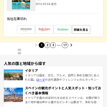
2016.03.04 発売
当社在庫切れ
詳細を見る
…
1
2
3
17
AD
AD
人気の国と地域から探す
イタリア
イタリアは歴史、文化、グルメ、自然と多彩な魅力にあふ
れた国。
ローマ
の古代遺跡やフィレンツェのルネッサンス
美術、ヴェネツィアの運河など、歴史あるスポットはもち
スペインの観光ポイントと人気スポット・知ってお
ろん、トスカーナの美しい田園風景やアマルフィ海岸の絶
景など、自然景観も見逃せない。観光の合間には、本場の
くべき基本情報
ピザやパスタなど、絶品のイタリア料理を堪能することも
イベリア半島のほぼ80％を占めるスペインは、太陽が降り
できる。朝目覚めてから夜眠るまで、すべての瞬間を楽し
注ぐ地中海沿岸から雄大なピレネー山脈まで、多彩な自然
ませてくれるイタリアで、忘れられない旅をしてみよう！
と文化が詰まったヨーロッパ屈指の旅行先だ。多様な地域