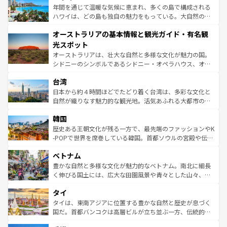
ンメントが詰まった刺激的なスポットだ。一方、アメリカ
年間を通じて温暖な気候に恵まれ、多くの島で構成される
西部には大自然が広がり、グランドキャニオンやイエロー
ハワイは、どの島も独自の魅力をもっている。大自然の神
ストーン国立公園といった絶景が堪能できる。さらに、南
秘を感じたいなら、火山が生み出した壮大な景観を誇るハ
オーストラリアの基本情報と観光ガイド・有名観
部のニューオーリンズでは、音楽と美食が融合した独特の
ワイ島は見逃せない。また、定番の観光地といえばオアフ
文化が魅力。旅行者はアメリカの各地域で異なる魅力を楽
島だが、静かな自然を求めるならマウイ島やカウアイ島が
光スポット
しみながら、その多様性と豊かな歴史を感じることができ
おすすめ。エメラルドグリーンに輝く海をはじめ、豊かな
オーストラリアは、壮大な自然と多様な文化が魅力の国。
るだろう。車でのロードトリップや列車の旅も、アメリカ
文化や歴史が息づいている。「アロハスピリット」と呼ば
シドニーのシンボルであるシドニー・オペラハウス、オー
ならではの贅沢な旅のスタイルだ。 なお、新着のアメリカ
れるおもてなしの心で訪れる人々を迎えてくれるハワイの
ストラリア東海岸北部に広がる大サンゴ礁地帯グレートバ
情報は
コンテンツ一覧
を参照してほしい。
人々、おいしいローカルフードやハワイアンミュージッ
台湾
リアリーフや大陸中央部にそびえるウルル（エアーズロッ
ク、伝統的なフラダンスなど、すべてがハワイの魅力を彩
ク）、タスマニアの美しい原生林やケアンズの熱帯雨林な
日本から約４時間ほどでたどり着く台湾は、多彩な文化と
っている。訪れるたびに新しい発見と感動が待っているハ
ど、見どころがたくさん。また、カフェやワイン、オージ
自然が織りなす魅力的な観光地。活気あふれる大都市の台
ワイを、存分に味わってほしい。 なお、新着のハワイ情報
ービーフなどの食文化も豊かで、美味しいものであふれて
北やノスタルジックな町並みが人気な九份（ジォウフェ
は
コンテンツ一覧
を参照してほしい。
韓国
いる。アクティビティも充実しており、サーフィンやダイ
ン）、静ひつな山岳地帯である台湾東部など、都市の喧騒
ビング、ハイキングなど、アウトドア好きにはたまらな
と山間の静けさが共存しており、訪れる人に新しい発見と
歴史ある王朝文化が残る一方で、最先端のファッションやK
い。オーストラリアの多彩な魅力を存分に味わいつくそ
驚きをもたらしてくれる。また、奥深い台湾の食文化も魅
-POPで世界を席巻している韓国。首都ソウルの宮殿や伝統
う。 なお、新着のオーストラリア情報は
コンテンツ一覧
を
力で、夜市などの屋台グルメから高級料理、ヘルシーで美
家屋が並ぶエリアでは韓国の歴史と文化に浸ることがで
参照してほしい。
ベトナム
容にもいいと評判のスイーツなど、バラエティ豊かな料理
き、地方に足を延ばせば四季折々の自然美を楽しむことが
が味わえる。 なお、新着の台湾情報は
コンテンツ一覧
を参
できる。そして、キムチや焼肉、絶品のストリートフード
豊かな自然と多様な文化が魅力的なベトナム。南北に細長
照してほしい。
まで、さまざまな韓国料理が待っている。夜には、韓国な
く伸びる国土には、広大な田園風景や青々とした山々、世
らではのナイトライフも堪能できる。あたたかいホスピタ
界遺産に登録された壮大な自然景観が点在し、都市部では
タイ
リティに包まれながら、韓国の多彩な魅力を心ゆくまで味
急速な発展と共に伝統が息づく。ハノイの古い町並みやホ
わってみてほしい。 なお、新着の韓国情報は
コンテンツ一
ーチミン市のフランス統治時代の建物も、独特の雰囲気を
タイは、東南アジアに位置する豊かな自然と歴史が息づく
覧
を参照してほしい。
醸し出している。また、バラエティの豊かさとおいしさで
国だ。首都バンコクは高層ビルが立ち並ぶ一方、伝統的な
世界中の食通を魅了してやまないベトナム料理も魅力のひ
寺院や市場がいたるところに点在し、古きよき文化と現代