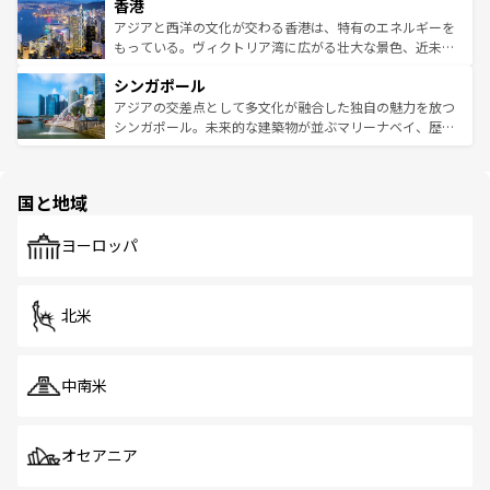
香港
とつ。フォーやバインミー、ベトナムコーヒーなどは、ぜ
の活気が交差している。北部ではチェンマイなどの山岳地
ひ現地で味わいたい。どの地域を訪れてもあたたかい人々
帯で自然と触れ合い、南部ではプーケットやクラビの美し
アジアと西洋の文化が交わる香港は、特有のエネルギーを
が旅行者を迎えてくれるので、きっと忘れられない旅にな
いビーチでリゾート気分を楽しむことができる。タイ料理
もっている。ヴィクトリア湾に広がる壮大な景色、近未来
るはずだ。 なお、新着のベトナム情報は
コンテンツ一覧
を
は世界的に有名で、屋台から高級レストランまで味覚を刺
的なアートスポット、そして歴史と現代が融合した町並
参照してほしい。
シンガポール
激する。気候は一年中温暖で、どの季節にも異なる楽しみ
み、どこを訪れても感動するはず。観光スポットが密集し
が待っている。親しみやすいタイの人々、仏教を中心とし
ており、効率よく見どころを回れるのも魅力。息をのむよ
アジアの交差点として多文化が融合した独自の魅力を放つ
た文化、そして多様な観光資源が、訪れる旅人を魅了し続
うな絶景から文化的な体験まで、香港を存分に楽しみ尽く
シンガポール。未来的な建築物が並ぶマリーナベイ、歴史
ける。 なお、新着のタイ情報は
コンテンツ一覧
を参照して
そう。 なお、新着の香港情報は
コンテンツ一覧
を参照して
と伝統を感じられるエスニックタウン、多数の緑豊かな公
ほしい。
ほしい。
園や自然保護区など、自然が調和した近代的な景観と文化
の多様性あふれるカラフルな町は、どこを歩いても新しい
国と地域
発見がある。さらに、治安のよさや充実した公共交通機関
も、旅行者にとっては魅力的なポイント。グルメも豊富
で、ホーカーズは地元の風情を楽しめる外せないスポット
ヨーロッパ
だ。訪れる人を飽きさせないシンガポールで、多様な魅力
を体感しよう。 なお、新着のシンガポール情報は
コンテン
ツ一覧
を参照してほしい。
北米
中南米
オセアニア