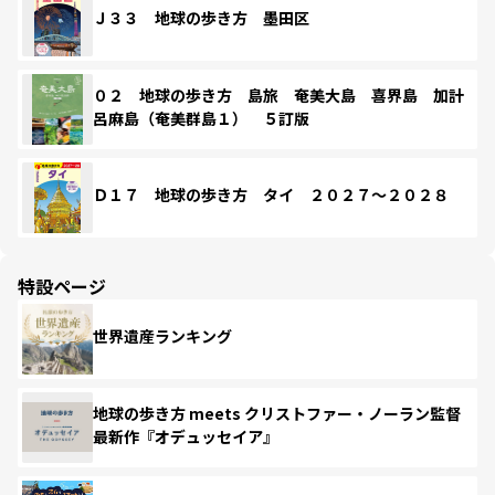
Ｊ３３ 地球の歩き方 墨田区
０２ 地球の歩き方 島旅 奄美大島 喜界島 加計
呂麻島（奄美群島１） ５訂版
Ｄ１７ 地球の歩き方 タイ ２０２７～２０２８
特設ページ
世界遺産ランキング
地球の歩き方 meets クリストファー・ノーラン監督
最新作『オデュッセイア』