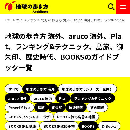
TOP
ガイドブック
地球の歩き方 海外、aruco 海外、Plat、ランキング
地球の歩き方 海外、aruco 海外、Pla
t、ランキング&テクニック、島旅、御
朱印、歴史時代、BOOKSのガイドブ
ック一覧
すべて
地球の歩き方 海外
地球の歩き方 Jシリーズ（国内）
aruco 海外
aruco 国内
Plat
ランキング&テクニック
Resort Style
島旅
御朱印
歴史時代
旅の図鑑
BOOKS スペシャルコラボ
BOOKS 旅の名言＆絶景
BOOKS 旅と健康
BOOKS 旅の読み物
BOOKS
D-Books