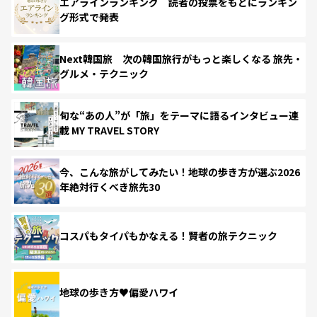
エアラインランキング 読者の投票をもとにランキン
グ形式で発表
Next韓国旅 次の韓国旅行がもっと楽しくなる 旅先・
グルメ・テクニック
旬な“あの人”が「旅」をテーマに語るインタビュー連
載 MY TRAVEL STORY
今、こんな旅がしてみたい！地球の歩き方が選ぶ2026
年絶対行くべき旅先30
コスパもタイパもかなえる！賢者の旅テクニック
地球の歩き方♥偏愛ハワイ