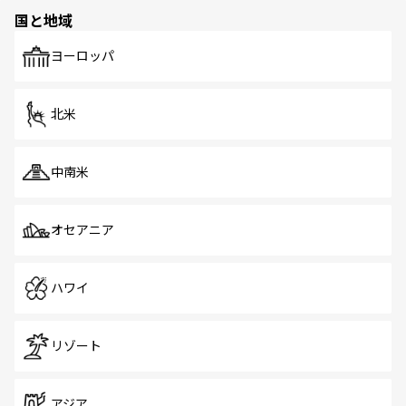
の多様性あふれるカラフルな町は、どこを歩いても新しい
国と地域
発見がある。さらに、治安のよさや充実した公共交通機関
も、旅行者にとっては魅力的なポイント。グルメも豊富
で、ホーカーズは地元の風情を楽しめる外せないスポット
ヨーロッパ
だ。訪れる人を飽きさせないシンガポールで、多様な魅力
を体感しよう。 なお、新着のシンガポール情報は
コンテン
ツ一覧
を参照してほしい。
北米
中南米
オセアニア
ハワイ
リゾート
アジア