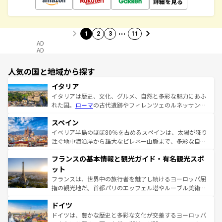
詳細を見る
…
1
2
3
11
AD
AD
人気の国と地域から探す
イタリア
イタリアは歴史、文化、グルメ、自然と多彩な魅力にあふ
れた国。
ローマ
の古代遺跡やフィレンツェのルネッサンス
美術、ヴェネツィアの運河など、歴史あるスポットはもち
スペイン
ろん、トスカーナの美しい田園風景やアマルフィ海岸の絶
景など、自然景観も見逃せない。観光の合間には、本場の
イベリア半島のほぼ80％を占めるスペインは、太陽が降り
ピザやパスタなど、絶品のイタリア料理を堪能することも
注ぐ地中海沿岸から雄大なピレネー山脈まで、多彩な自然
できる。朝目覚めてから夜眠るまで、すべての瞬間を楽し
と文化が詰まったヨーロッパ屈指の旅行先だ。多様な地域
フランスの基本情報と観光ガイド・有名観光スポ
ませてくれるイタリアで、忘れられない旅をしてみよう！
文化が根付くこの国では、情熱的なフラメンコ、熱気あふ
なお、新着のイタリア情報は
コンテンツ一覧
を参照してほ
れる闘牛、そして美味しいタパスが生活の一部となってい
ット
しい。
る。首都マドリードの洗練された雰囲気や、バルセロナの
フランスは、世界中の旅行者を魅了し続けるヨーロッパ屈
アートに溢れた街角から、地方では古代ローマ遺跡や中世
指の観光地だ。首都パリのエッフェル塔やルーブル美術館
の城塞都市、穏やかなビーチリゾートまで多彩な表情を見
といった象徴的なスポットから、田舎町の古風な美しさま
せる。地方によって風土や気候が異なるスペインはその個
ドイツ
で、幅広い魅力が詰まっている。華麗な宮殿、歴史的な大
性で訪れる人を魅了する。 なお、新着のスペイン情報は
コ
聖堂、美しいビーチ、そして豊かな自然が、訪れる者を心
ドイツは、豊かな歴史と多彩な文化が交差するヨーロッパ
ンテンツ一覧
を参照してほしい。