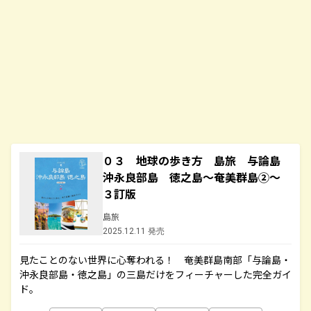
０３ 地球の歩き方 島旅 与論島
沖永良部島 徳之島～奄美群島②～
３訂版
島旅
2025.12.11 発売
見たことのない世界に心奪われる！ 奄美群島南部「与論島・
沖永良部島・徳之島」の三島だけをフィーチャーした完全ガイ
ド。