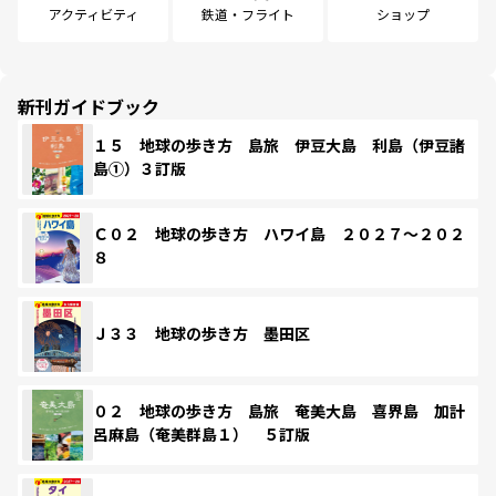
アクティビティ
鉄道・フライト
ショップ
新刊ガイドブック
１５ 地球の歩き方 島旅 伊豆大島 利島（伊豆諸
島①）３訂版
Ｃ０２ 地球の歩き方 ハワイ島 ２０２７～２０２
８
Ｊ３３ 地球の歩き方 墨田区
０２ 地球の歩き方 島旅 奄美大島 喜界島 加計
呂麻島（奄美群島１） ５訂版