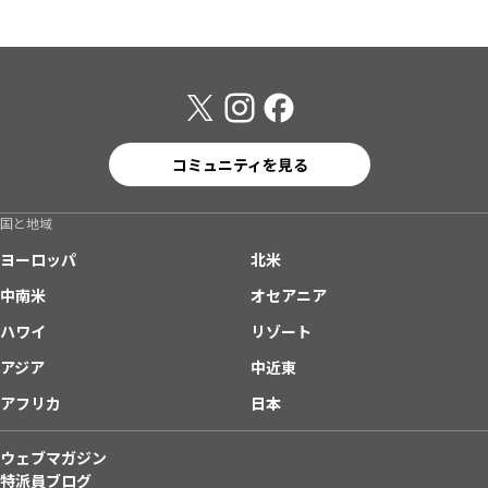
コミュニティを見る
国と地域
ヨーロッパ
北米
中南米
オセアニア
ハワイ
リゾート
アジア
中近東
アフリカ
日本
ウェブマガジン
特派員ブログ