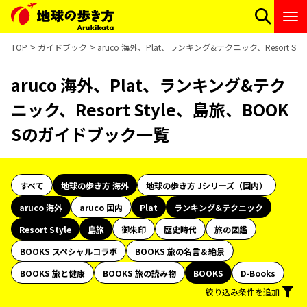
TOP
ガイドブック
aruco 海外、Plat、ランキング&テクニック、Resort 
aruco 海外、Plat、ランキング&テク
ニック、Resort Style、島旅、BOOK
Sのガイドブック一覧
すべて
地球の歩き方 海外
地球の歩き方 Jシリーズ（国内）
aruco 海外
aruco 国内
Plat
ランキング&テクニック
Resort Style
島旅
御朱印
歴史時代
旅の図鑑
BOOKS スペシャルコラボ
BOOKS 旅の名言＆絶景
BOOKS 旅と健康
BOOKS 旅の読み物
BOOKS
D-Books
絞り込み条件を追加