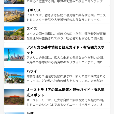
から魅了する。また、フランスは美食の国としても知ら
の中心に位置する国。中世の街並みが残るロマンチック街
れ、フランス料理はユネスコ無形文化遺産にも登録されて
道から、未来を先取りするようなモダンな都市まで多様な
イギリス
いる。シャンパンの発祥地であるランス、プロヴァンスの
顔を持つこの国は、どこを歩いても飽きることがない。ベ
香り高いラベンダー畑など、多彩な楽しみ方が可能だ。さ
ルリンの文化的活気、バイエルン州のアルプスの絶景、そ
イギリスは、古きよき伝統と最先端が共存する国。ウェス
らに、パリ以外の地域にも魅力が溢れており、どの街角に
してライン川沿いのワイン畑といった風景は必見。ビール
トミンスター寺院や大英博物館のようなランドマーク、歴
も豊かな歴史と文化が息づいている。パリ以外の個性あふ
とソーセージを味わいながら地元の人と過ごす楽しい時間
史ある大学都市、美しい丘陵地帯や牧歌的な風景など、エ
れる地方に足を運ぶとそれぞれで全く異なる文化を体験で
スイス
は、お酒好きな人にはぜひ体験してほしい。 なお、新着の
リアごとに異なる魅力がある。また、優雅なアフタヌーン
きるだろう。 なお、新着のフランス情報は
コンテンツ一覧
ドイツ情報は
コンテンツ一覧
を参照してほしい。
ティー、ビール好きにはたまらない英国パブ、サッカー観
スイスの国土面積は九州ほどの広さだが、運行時刻が正確
を参照してほしい。
戦など、本場だからこそできる体験も豊富。イギリスを旅
な交通網が整備されており、初心者でも安心して個人旅行
して楽しみつくそう。 なお、新着のイギリス情報は
コンテ
を楽しめる。日本同様に時刻表どおりの旅が可能だ。中世
アメリカの基本情報と観光ガイド・有名観光スポ
ンツ一覧
を参照してほしい。
の建物がそのまま残る町や、スイスならではのユニークな
博物館もあり、アルプス観光だけでなく町歩きも満喫する
ット
ことができる。国民の所得が高いため物価も高いが、旅行
アメリカ合衆国は、広大な土地と多様な文化が魅力の国。
者向けの交通パス提供のサービスもあり、うまく活用すれ
東海岸の都市部から西海岸のカリフォルニアまで、訪れる
ば市内交通費無料で観光を楽しむこともできる。 なお、新
場所ごとに異なる風景と体験が待っている。ニューヨーク
着のスイス情報は
コンテンツ一覧
を参照してほしい。
ハワイ
のような巨大都市は、観光、ショッピング、エンターテイ
ンメントが詰まった刺激的なスポットだ。一方、アメリカ
年間を通じて温暖な気候に恵まれ、多くの島で構成される
西部には大自然が広がり、グランドキャニオンやイエロー
ハワイは、どの島も独自の魅力をもっている。大自然の神
ストーン国立公園といった絶景が堪能できる。さらに、南
秘を感じたいなら、火山が生み出した壮大な景観を誇るハ
オーストラリアの基本情報と観光ガイド・有名観
部のニューオーリンズでは、音楽と美食が融合した独特の
ワイ島は見逃せない。また、定番の観光地といえばオアフ
文化が魅力。旅行者はアメリカの各地域で異なる魅力を楽
島だが、静かな自然を求めるならマウイ島やカウアイ島が
光スポット
しみながら、その多様性と豊かな歴史を感じることができ
おすすめ。エメラルドグリーンに輝く海をはじめ、豊かな
オーストラリアは、壮大な自然と多様な文化が魅力の国。
るだろう。車でのロードトリップや列車の旅も、アメリカ
文化や歴史が息づいている。「アロハスピリット」と呼ば
シドニーのシンボルであるシドニー・オペラハウス、オー
ならではの贅沢な旅のスタイルだ。 なお、新着のアメリカ
れるおもてなしの心で訪れる人々を迎えてくれるハワイの
ストラリア東海岸北部に広がる大サンゴ礁地帯グレートバ
情報は
コンテンツ一覧
を参照してほしい。
人々、おいしいローカルフードやハワイアンミュージッ
台湾
リアリーフや大陸中央部にそびえるウルル（エアーズロッ