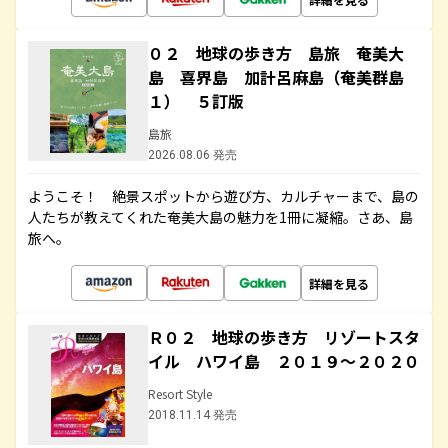
０２ 地球の歩き方 島旅 奄美大
島 喜界島 加計呂麻島（奄美群島
１） ５訂版
島旅
2026.08.06 発売
ようこそ！ 絶景スポットから遊び方、カルチャーまで、島の
人たちが教えてくれた奄美大島の魅力を1冊に凝縮。さあ、島
旅へ。
詳細を見る
Ｒ０２ 地球の歩き方 リゾートスタ
イル ハワイ島 ２０１９～２０２０
Resort Style
2018.11.14 発売