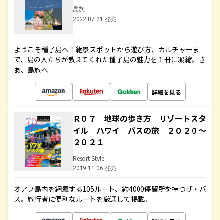
島旅
2022.07.21 発売
ようこそ種子島へ！絶景スポットから遊び方、カルチャーま
で、島の人たちが教えてくれた種子島の魅力を１冊に凝縮。さ
あ、島旅へ
詳細を見る
Ｒ０７ 地球の歩き方 リゾートスタ
イル ハワイ バスの旅 ２０２０～
２０２１
Resort Style
2019.11.06 発売
オアフ島内を網羅する105ルート、約4000停留所を持つザ・バ
ス。旅行者に便利なルートを厳選して掲載。