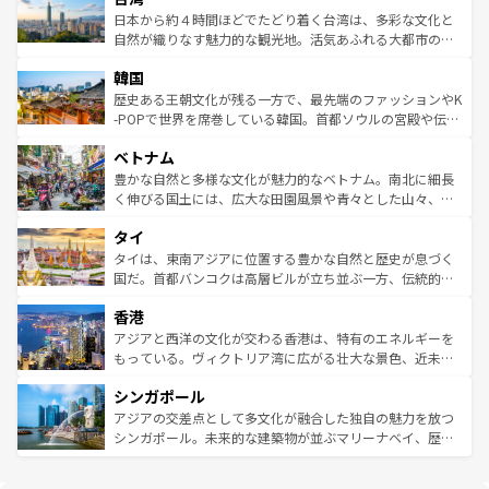
ク、伝統的なフラダンスなど、すべてがハワイの魅力を彩
ク）、タスマニアの美しい原生林やケアンズの熱帯雨林な
日本から約４時間ほどでたどり着く台湾は、多彩な文化と
っている。訪れるたびに新しい発見と感動が待っているハ
ど、見どころがたくさん。また、カフェやワイン、オージ
自然が織りなす魅力的な観光地。活気あふれる大都市の台
ワイを、存分に味わってほしい。 なお、新着のハワイ情報
ービーフなどの食文化も豊かで、美味しいものであふれて
北やノスタルジックな町並みが人気な九份（ジォウフェ
は
コンテンツ一覧
を参照してほしい。
韓国
いる。アクティビティも充実しており、サーフィンやダイ
ン）、静ひつな山岳地帯である台湾東部など、都市の喧騒
ビング、ハイキングなど、アウトドア好きにはたまらな
と山間の静けさが共存しており、訪れる人に新しい発見と
歴史ある王朝文化が残る一方で、最先端のファッションやK
い。オーストラリアの多彩な魅力を存分に味わいつくそ
驚きをもたらしてくれる。また、奥深い台湾の食文化も魅
-POPで世界を席巻している韓国。首都ソウルの宮殿や伝統
う。 なお、新着のオーストラリア情報は
コンテンツ一覧
を
力で、夜市などの屋台グルメから高級料理、ヘルシーで美
家屋が並ぶエリアでは韓国の歴史と文化に浸ることがで
参照してほしい。
ベトナム
容にもいいと評判のスイーツなど、バラエティ豊かな料理
き、地方に足を延ばせば四季折々の自然美を楽しむことが
が味わえる。 なお、新着の台湾情報は
コンテンツ一覧
を参
できる。そして、キムチや焼肉、絶品のストリートフード
豊かな自然と多様な文化が魅力的なベトナム。南北に細長
照してほしい。
まで、さまざまな韓国料理が待っている。夜には、韓国な
く伸びる国土には、広大な田園風景や青々とした山々、世
らではのナイトライフも堪能できる。あたたかいホスピタ
界遺産に登録された壮大な自然景観が点在し、都市部では
タイ
リティに包まれながら、韓国の多彩な魅力を心ゆくまで味
急速な発展と共に伝統が息づく。ハノイの古い町並みやホ
わってみてほしい。 なお、新着の韓国情報は
コンテンツ一
ーチミン市のフランス統治時代の建物も、独特の雰囲気を
タイは、東南アジアに位置する豊かな自然と歴史が息づく
覧
を参照してほしい。
醸し出している。また、バラエティの豊かさとおいしさで
国だ。首都バンコクは高層ビルが立ち並ぶ一方、伝統的な
世界中の食通を魅了してやまないベトナム料理も魅力のひ
寺院や市場がいたるところに点在し、古きよき文化と現代
香港
とつ。フォーやバインミー、ベトナムコーヒーなどは、ぜ
の活気が交差している。北部ではチェンマイなどの山岳地
ひ現地で味わいたい。どの地域を訪れてもあたたかい人々
帯で自然と触れ合い、南部ではプーケットやクラビの美し
アジアと西洋の文化が交わる香港は、特有のエネルギーを
が旅行者を迎えてくれるので、きっと忘れられない旅にな
いビーチでリゾート気分を楽しむことができる。タイ料理
もっている。ヴィクトリア湾に広がる壮大な景色、近未来
るはずだ。 なお、新着のベトナム情報は
コンテンツ一覧
を
は世界的に有名で、屋台から高級レストランまで味覚を刺
的なアートスポット、そして歴史と現代が融合した町並
参照してほしい。
シンガポール
激する。気候は一年中温暖で、どの季節にも異なる楽しみ
み、どこを訪れても感動するはず。観光スポットが密集し
が待っている。親しみやすいタイの人々、仏教を中心とし
ており、効率よく見どころを回れるのも魅力。息をのむよ
アジアの交差点として多文化が融合した独自の魅力を放つ
た文化、そして多様な観光資源が、訪れる旅人を魅了し続
うな絶景から文化的な体験まで、香港を存分に楽しみ尽く
シンガポール。未来的な建築物が並ぶマリーナベイ、歴史
ける。 なお、新着のタイ情報は
コンテンツ一覧
を参照して
そう。 なお、新着の香港情報は
コンテンツ一覧
を参照して
と伝統を感じられるエスニックタウン、多数の緑豊かな公
ほしい。
ほしい。
園や自然保護区など、自然が調和した近代的な景観と文化