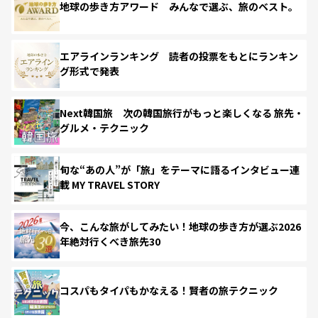
地球の歩き方アワード みんなで選ぶ、旅のベスト。
エアラインランキング 読者の投票をもとにランキン
グ形式で発表
Next韓国旅 次の韓国旅行がもっと楽しくなる 旅先・
グルメ・テクニック
旬な“あの人”が「旅」をテーマに語るインタビュー連
載 MY TRAVEL STORY
今、こんな旅がしてみたい！地球の歩き方が選ぶ2026
年絶対行くべき旅先30
コスパもタイパもかなえる！賢者の旅テクニック