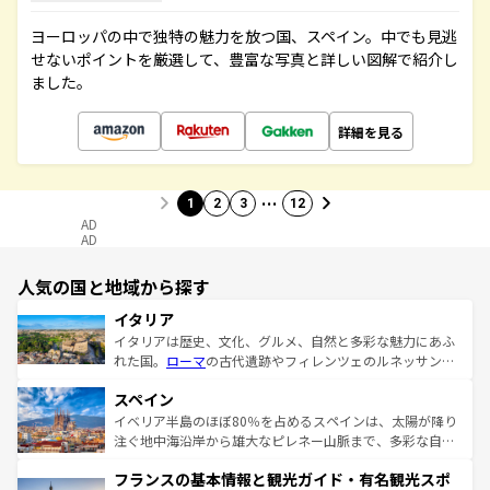
ヨーロッパの中で独特の魅力を放つ国、スペイン。中でも見逃
せないポイントを厳選して、豊富な写真と詳しい図解で紹介し
ました。
詳細を見る
…
1
2
3
12
AD
AD
人気の国と地域から探す
イタリア
イタリアは歴史、文化、グルメ、自然と多彩な魅力にあふ
れた国。
ローマ
の古代遺跡やフィレンツェのルネッサンス
美術、ヴェネツィアの運河など、歴史あるスポットはもち
スペイン
ろん、トスカーナの美しい田園風景やアマルフィ海岸の絶
景など、自然景観も見逃せない。観光の合間には、本場の
イベリア半島のほぼ80％を占めるスペインは、太陽が降り
ピザやパスタなど、絶品のイタリア料理を堪能することも
注ぐ地中海沿岸から雄大なピレネー山脈まで、多彩な自然
できる。朝目覚めてから夜眠るまで、すべての瞬間を楽し
と文化が詰まったヨーロッパ屈指の旅行先だ。多様な地域
フランスの基本情報と観光ガイド・有名観光スポ
ませてくれるイタリアで、忘れられない旅をしてみよう！
文化が根付くこの国では、情熱的なフラメンコ、熱気あふ