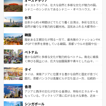
オーストラリア
部のニューオーリンズでは、音楽と美食が融合した独特の
ワイ島は見逃せない。また、定番の観光地といえばオアフ
文化が魅力。旅行者はアメリカの各地域で異なる魅力を楽
島だが、静かな自然を求めるならマウイ島やカウアイ島が
オーストラリアは、壮大な自然と多様な文化が魅力の国。
しみながら、その多様性と豊かな歴史を感じることができ
おすすめ。エメラルドグリーンに輝く海をはじめ、豊かな
シドニーのシンボルであるシドニー・オペラハウス、オー
るだろう。車でのロードトリップや列車の旅も、アメリカ
文化や歴史が息づいている。「アロハスピリット」と呼ば
ストラリア東海岸北部に広がる大サンゴ礁地帯グレートバ
ならではの贅沢な旅のスタイルだ。 なお、新着のアメリカ
台湾
れるおもてなしの心で訪れる人々を迎えてくれるハワイの
リアリーフや大陸中央部にそびえるウルル（エアーズロッ
情報は
コンテンツ一覧
を参照してほしい。
人々、おいしいローカルフードやハワイアンミュージッ
ク）、タスマニアの美しい原生林やケアンズの熱帯雨林な
日本から約４時間ほどでたどり着く台湾は、多彩な文化と
ク、伝統的なフラダンスなど、すべてがハワイの魅力を彩
ど、見どころがたくさん。また、カフェやワイン、オージ
自然が織りなす魅力的な観光地。活気あふれる大都市の台
っている。訪れるたびに新しい発見と感動が待っているハ
ービーフなどの食文化も豊かで、美味しいものであふれて
北やノスタルジックな町並みが人気な九份（ジォウフェ
ワイを、存分に味わってほしい。 なお、新着のハワイ情報
韓国
いる。アクティビティも充実しており、サーフィンやダイ
ン）、静ひつな山岳地帯である台湾東部など、都市の喧騒
は
コンテンツ一覧
を参照してほしい。
ビング、ハイキングなど、アウトドア好きにはたまらな
と山間の静けさが共存しており、訪れる人に新しい発見と
歴史ある王朝文化が残る一方で、最先端のファッションやK
い。オーストラリアの多彩な魅力を存分に味わいつくそ
驚きをもたらしてくれる。また、奥深い台湾の食文化も魅
-POPで世界を席巻している韓国。首都ソウルの宮殿や伝統
う。 なお、新着のオーストラリア情報は
コンテンツ一覧
を
力で、夜市などの屋台グルメから高級料理、ヘルシーで美
家屋が並ぶエリアでは韓国の歴史と文化に浸ることがで
参照してほしい。
ベトナム
容にもいいと評判のスイーツなど、バラエティ豊かな料理
き、地方に足を延ばせば四季折々の自然美を楽しむことが
が味わえる。 なお、新着の台湾情報は
コンテンツ一覧
を参
できる。そして、キムチや焼肉、絶品のストリートフード
豊かな自然と多様な文化が魅力的なベトナム。南北に細長
照してほしい。
まで、さまざまな韓国料理が待っている。夜には、韓国な
く伸びる国土には、広大な田園風景や青々とした山々、世
らではのナイトライフも堪能できる。あたたかいホスピタ
界遺産に登録された壮大な自然景観が点在し、都市部では
タイ
リティに包まれながら、韓国の多彩な魅力を心ゆくまで味
急速な発展と共に伝統が息づく。ハノイの古い町並みやホ
わってみてほしい。 なお、新着の韓国情報は
コンテンツ一
ーチミン市のフランス統治時代の建物も、独特の雰囲気を
タイは、東南アジアに位置する豊かな自然と歴史が息づく
覧
を参照してほしい。
醸し出している。また、バラエティの豊かさとおいしさで
国だ。首都バンコクは高層ビルが立ち並ぶ一方、伝統的な
世界中の食通を魅了してやまないベトナム料理も魅力のひ
寺院や市場がいたるところに点在し、古きよき文化と現代
香港
とつ。フォーやバインミー、ベトナムコーヒーなどは、ぜ
の活気が交差している。北部ではチェンマイなどの山岳地
ひ現地で味わいたい。どの地域を訪れてもあたたかい人々
帯で自然と触れ合い、南部ではプーケットやクラビの美し
アジアと西洋の文化が交わる香港は、特有のエネルギーを
が旅行者を迎えてくれるので、きっと忘れられない旅にな
いビーチでリゾート気分を楽しむことができる。タイ料理
もっている。ヴィクトリア湾に広がる壮大な景色、近未来
るはずだ。 なお、新着のベトナム情報は
コンテンツ一覧
を
は世界的に有名で、屋台から高級レストランまで味覚を刺
的なアートスポット、そして歴史と現代が融合した町並
参照してほしい。
シンガポール
激する。気候は一年中温暖で、どの季節にも異なる楽しみ
み、どこを訪れても感動するはず。観光スポットが密集し