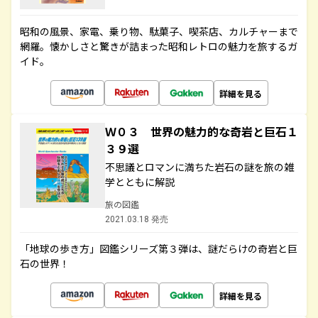
昭和の風景、家電、乗り物、駄菓子、喫茶店、カルチャーまで
網羅。懐かしさと驚きが詰まった昭和レトロの魅力を旅するガ
イド。
詳細を見る
Ｗ０３ 世界の魅力的な奇岩と巨石１
３９選
不思議とロマンに満ちた岩石の謎を旅の雑
学とともに解説
旅の図鑑
2021.03.18 発売
「地球の歩き方」図鑑シリーズ第３弾は、謎だらけの奇岩と巨
石の世界！
詳細を見る