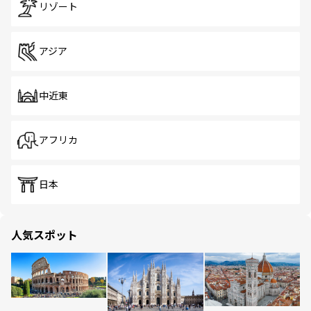
リゾート
アジア
中近東
アフリカ
日本
人気スポット