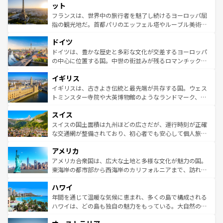
なお、新着のイタリア情報は
コンテンツ一覧
を参照してほ
れる闘牛、そして美味しいタパスが生活の一部となってい
ット
しい。
る。首都マドリードの洗練された雰囲気や、バルセロナの
フランスは、世界中の旅行者を魅了し続けるヨーロッパ屈
アートに溢れた街角から、地方では古代ローマ遺跡や中世
指の観光地だ。首都パリのエッフェル塔やルーブル美術館
の城塞都市、穏やかなビーチリゾートまで多彩な表情を見
といった象徴的なスポットから、田舎町の古風な美しさま
せる。地方によって風土や気候が異なるスペインはその個
ドイツ
で、幅広い魅力が詰まっている。華麗な宮殿、歴史的な大
性で訪れる人を魅了する。 なお、新着のスペイン情報は
コ
聖堂、美しいビーチ、そして豊かな自然が、訪れる者を心
ドイツは、豊かな歴史と多彩な文化が交差するヨーロッパ
ンテンツ一覧
を参照してほしい。
から魅了する。また、フランスは美食の国としても知ら
の中心に位置する国。中世の街並みが残るロマンチック街
れ、フランス料理はユネスコ無形文化遺産にも登録されて
道から、未来を先取りするようなモダンな都市まで多様な
イギリス
いる。シャンパンの発祥地であるランス、プロヴァンスの
顔を持つこの国は、どこを歩いても飽きることがない。ベ
香り高いラベンダー畑など、多彩な楽しみ方が可能だ。さ
ルリンの文化的活気、バイエルン州のアルプスの絶景、そ
イギリスは、古きよき伝統と最先端が共存する国。ウェス
らに、パリ以外の地域にも魅力が溢れており、どの街角に
してライン川沿いのワイン畑といった風景は必見。ビール
トミンスター寺院や大英博物館のようなランドマーク、歴
も豊かな歴史と文化が息づいている。パリ以外の個性あふ
とソーセージを味わいながら地元の人と過ごす楽しい時間
史ある大学都市、美しい丘陵地帯や牧歌的な風景など、エ
れる地方に足を運ぶとそれぞれで全く異なる文化を体験で
スイス
は、お酒好きな人にはぜひ体験してほしい。 なお、新着の
リアごとに異なる魅力がある。また、優雅なアフタヌーン
きるだろう。 なお、新着のフランス情報は
コンテンツ一覧
ドイツ情報は
コンテンツ一覧
を参照してほしい。
ティー、ビール好きにはたまらない英国パブ、サッカー観
スイスの国土面積は九州ほどの広さだが、運行時刻が正確
を参照してほしい。
戦など、本場だからこそできる体験も豊富。イギリスを旅
な交通網が整備されており、初心者でも安心して個人旅行
して楽しみつくそう。 なお、新着のイギリス情報は
コンテ
を楽しめる。日本同様に時刻表どおりの旅が可能だ。中世
アメリカ
ンツ一覧
を参照してほしい。
の建物がそのまま残る町や、スイスならではのユニークな
博物館もあり、アルプス観光だけでなく町歩きも満喫する
アメリカ合衆国は、広大な土地と多様な文化が魅力の国。
ことができる。国民の所得が高いため物価も高いが、旅行
東海岸の都市部から西海岸のカリフォルニアまで、訪れる
者向けの交通パス提供のサービスもあり、うまく活用すれ
場所ごとに異なる風景と体験が待っている。ニューヨーク
ハワイ
ば市内交通費無料で観光を楽しむこともできる。 なお、新
のような巨大都市は、観光、ショッピング、エンターテイ
着のスイス情報は
コンテンツ一覧
を参照してほしい。
ンメントが詰まった刺激的なスポットだ。一方、アメリカ
年間を通じて温暖な気候に恵まれ、多くの島で構成される
西部には大自然が広がり、グランドキャニオンやイエロー
ハワイは、どの島も独自の魅力をもっている。大自然の神
ストーン国立公園といった絶景が堪能できる。さらに、南
秘を感じたいなら、火山が生み出した壮大な景観を誇るハ