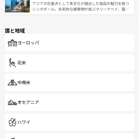
が待っている。親しみやすいタイの人々、仏教を中心とし
ており、効率よく見どころを回れるのも魅力。息をのむよ
アジアの交差点として多文化が融合した独自の魅力を放つ
た文化、そして多様な観光資源が、訪れる旅人を魅了し続
うな絶景から文化的な体験まで、香港を存分に楽しみ尽く
シンガポール。未来的な建築物が並ぶマリーナベイ、歴史
ける。 なお、新着のタイ情報は
コンテンツ一覧
を参照して
そう。 なお、新着の香港情報は
コンテンツ一覧
を参照して
と伝統を感じられるエスニックタウン、多数の緑豊かな公
ほしい。
ほしい。
園や自然保護区など、自然が調和した近代的な景観と文化
の多様性あふれるカラフルな町は、どこを歩いても新しい
国と地域
発見がある。さらに、治安のよさや充実した公共交通機関
も、旅行者にとっては魅力的なポイント。グルメも豊富
で、ホーカーズは地元の風情を楽しめる外せないスポット
ヨーロッパ
だ。訪れる人を飽きさせないシンガポールで、多様な魅力
を体感しよう。 なお、新着のシンガポール情報は
コンテン
ツ一覧
を参照してほしい。
北米
中南米
オセアニア
ハワイ