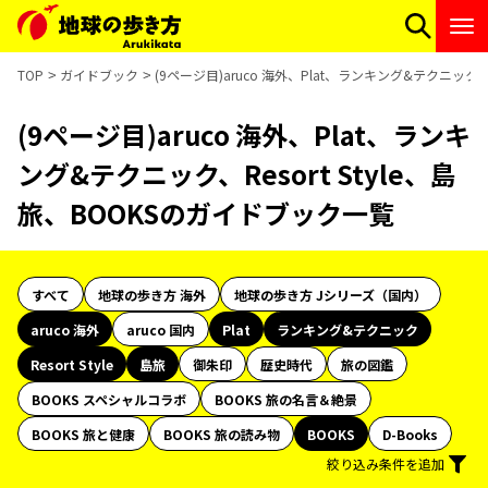
TOP
ガイドブック
(9ページ目)aruco 海外、Plat、ランキング&テクニック、
(9ページ目)aruco 海外、Plat、ランキ
ング&テクニック、Resort Style、島
旅、BOOKSのガイドブック一覧
すべて
地球の歩き方 海外
地球の歩き方 Jシリーズ（国内）
aruco 海外
aruco 国内
Plat
ランキング&テクニック
Resort Style
島旅
御朱印
歴史時代
旅の図鑑
BOOKS スペシャルコラボ
BOOKS 旅の名言＆絶景
BOOKS 旅と健康
BOOKS 旅の読み物
BOOKS
D-Books
絞り込み条件を追加