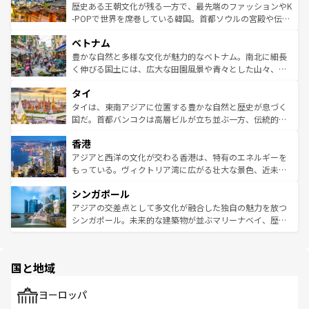
は
コンテンツ一覧
を参照してほしい。
ビング、ハイキングなど、アウトドア好きにはたまらな
と山間の静けさが共存しており、訪れる人に新しい発見と
歴史ある王朝文化が残る一方で、最先端のファッションやK
い。オーストラリアの多彩な魅力を存分に味わいつくそ
驚きをもたらしてくれる。また、奥深い台湾の食文化も魅
-POPで世界を席巻している韓国。首都ソウルの宮殿や伝統
う。 なお、新着のオーストラリア情報は
コンテンツ一覧
を
力で、夜市などの屋台グルメから高級料理、ヘルシーで美
家屋が並ぶエリアでは韓国の歴史と文化に浸ることがで
参照してほしい。
ベトナム
容にもいいと評判のスイーツなど、バラエティ豊かな料理
き、地方に足を延ばせば四季折々の自然美を楽しむことが
が味わえる。 なお、新着の台湾情報は
コンテンツ一覧
を参
できる。そして、キムチや焼肉、絶品のストリートフード
豊かな自然と多様な文化が魅力的なベトナム。南北に細長
照してほしい。
まで、さまざまな韓国料理が待っている。夜には、韓国な
く伸びる国土には、広大な田園風景や青々とした山々、世
らではのナイトライフも堪能できる。あたたかいホスピタ
界遺産に登録された壮大な自然景観が点在し、都市部では
タイ
リティに包まれながら、韓国の多彩な魅力を心ゆくまで味
急速な発展と共に伝統が息づく。ハノイの古い町並みやホ
わってみてほしい。 なお、新着の韓国情報は
コンテンツ一
ーチミン市のフランス統治時代の建物も、独特の雰囲気を
タイは、東南アジアに位置する豊かな自然と歴史が息づく
覧
を参照してほしい。
醸し出している。また、バラエティの豊かさとおいしさで
国だ。首都バンコクは高層ビルが立ち並ぶ一方、伝統的な
世界中の食通を魅了してやまないベトナム料理も魅力のひ
寺院や市場がいたるところに点在し、古きよき文化と現代
香港
とつ。フォーやバインミー、ベトナムコーヒーなどは、ぜ
の活気が交差している。北部ではチェンマイなどの山岳地
ひ現地で味わいたい。どの地域を訪れてもあたたかい人々
帯で自然と触れ合い、南部ではプーケットやクラビの美し
アジアと西洋の文化が交わる香港は、特有のエネルギーを
が旅行者を迎えてくれるので、きっと忘れられない旅にな
いビーチでリゾート気分を楽しむことができる。タイ料理
もっている。ヴィクトリア湾に広がる壮大な景色、近未来
るはずだ。 なお、新着のベトナム情報は
コンテンツ一覧
を
は世界的に有名で、屋台から高級レストランまで味覚を刺
的なアートスポット、そして歴史と現代が融合した町並
参照してほしい。
シンガポール
激する。気候は一年中温暖で、どの季節にも異なる楽しみ
み、どこを訪れても感動するはず。観光スポットが密集し
が待っている。親しみやすいタイの人々、仏教を中心とし
ており、効率よく見どころを回れるのも魅力。息をのむよ
アジアの交差点として多文化が融合した独自の魅力を放つ
た文化、そして多様な観光資源が、訪れる旅人を魅了し続
うな絶景から文化的な体験まで、香港を存分に楽しみ尽く
シンガポール。未来的な建築物が並ぶマリーナベイ、歴史
ける。 なお、新着のタイ情報は
コンテンツ一覧
を参照して
そう。 なお、新着の香港情報は
コンテンツ一覧
を参照して
と伝統を感じられるエスニックタウン、多数の緑豊かな公
ほしい。
ほしい。
園や自然保護区など、自然が調和した近代的な景観と文化
の多様性あふれるカラフルな町は、どこを歩いても新しい
国と地域
発見がある。さらに、治安のよさや充実した公共交通機関
も、旅行者にとっては魅力的なポイント。グルメも豊富
で、ホーカーズは地元の風情を楽しめる外せないスポット
ヨーロッパ
だ。訪れる人を飽きさせないシンガポールで、多様な魅力