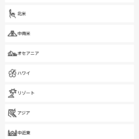
を体感しよう。 なお、新着のシンガポール情報は
コンテン
ツ一覧
を参照してほしい。
北米
中南米
オセアニア
ハワイ
リゾート
アジア
中近東