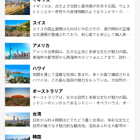
香り高いラベンダー畑など、多彩な楽しみ方が可能だ。さ
ルリンの文化的活気、バイエルン州のアルプスの絶景、そ
イギリスは、古きよき伝統と最先端が共存する国。ウェス
らに、パリ以外の地域にも魅力が溢れており、どの街角に
してライン川沿いのワイン畑といった風景は必見。ビール
トミンスター寺院や大英博物館のようなランドマーク、歴
も豊かな歴史と文化が息づいている。パリ以外の個性あふ
とソーセージを味わいながら地元の人と過ごす楽しい時間
史ある大学都市、美しい丘陵地帯や牧歌的な風景など、エ
れる地方に足を運ぶとそれぞれで全く異なる文化を体験で
スイス
は、お酒好きな人にはぜひ体験してほしい。 なお、新着の
リアごとに異なる魅力がある。また、優雅なアフタヌーン
きるだろう。 なお、新着のフランス情報は
コンテンツ一覧
ドイツ情報は
コンテンツ一覧
を参照してほしい。
ティー、ビール好きにはたまらない英国パブ、サッカー観
スイスの国土面積は九州ほどの広さだが、運行時刻が正確
を参照してほしい。
戦など、本場だからこそできる体験も豊富。イギリスを旅
な交通網が整備されており、初心者でも安心して個人旅行
して楽しみつくそう。 なお、新着のイギリス情報は
コンテ
を楽しめる。日本同様に時刻表どおりの旅が可能だ。中世
アメリカ
ンツ一覧
を参照してほしい。
の建物がそのまま残る町や、スイスならではのユニークな
博物館もあり、アルプス観光だけでなく町歩きも満喫する
アメリカ合衆国は、広大な土地と多様な文化が魅力の国。
ことができる。国民の所得が高いため物価も高いが、旅行
東海岸の都市部から西海岸のカリフォルニアまで、訪れる
者向けの交通パス提供のサービスもあり、うまく活用すれ
場所ごとに異なる風景と体験が待っている。ニューヨーク
ハワイ
ば市内交通費無料で観光を楽しむこともできる。 なお、新
のような巨大都市は、観光、ショッピング、エンターテイ
着のスイス情報は
コンテンツ一覧
を参照してほしい。
ンメントが詰まった刺激的なスポットだ。一方、アメリカ
年間を通じて温暖な気候に恵まれ、多くの島で構成される
西部には大自然が広がり、グランドキャニオンやイエロー
ハワイは、どの島も独自の魅力をもっている。大自然の神
ストーン国立公園といった絶景が堪能できる。さらに、南
秘を感じたいなら、火山が生み出した壮大な景観を誇るハ
オーストラリア
部のニューオーリンズでは、音楽と美食が融合した独特の
ワイ島は見逃せない。また、定番の観光地といえばオアフ
文化が魅力。旅行者はアメリカの各地域で異なる魅力を楽
島だが、静かな自然を求めるならマウイ島やカウアイ島が
オーストラリアは、壮大な自然と多様な文化が魅力の国。
しみながら、その多様性と豊かな歴史を感じることができ
おすすめ。エメラルドグリーンに輝く海をはじめ、豊かな
シドニーのシンボルであるシドニー・オペラハウス、オー
るだろう。車でのロードトリップや列車の旅も、アメリカ
文化や歴史が息づいている。「アロハスピリット」と呼ば
ストラリア東海岸北部に広がる大サンゴ礁地帯グレートバ
ならではの贅沢な旅のスタイルだ。 なお、新着のアメリカ
台湾
れるおもてなしの心で訪れる人々を迎えてくれるハワイの
リアリーフや大陸中央部にそびえるウルル（エアーズロッ
情報は
コンテンツ一覧
を参照してほしい。
人々、おいしいローカルフードやハワイアンミュージッ
ク）、タスマニアの美しい原生林やケアンズの熱帯雨林な
日本から約４時間ほどでたどり着く台湾は、多彩な文化と
ク、伝統的なフラダンスなど、すべてがハワイの魅力を彩
ど、見どころがたくさん。また、カフェやワイン、オージ
自然が織りなす魅力的な観光地。活気あふれる大都市の台
っている。訪れるたびに新しい発見と感動が待っているハ
ービーフなどの食文化も豊かで、美味しいものであふれて
北やノスタルジックな町並みが人気な九份（ジォウフェ
ワイを、存分に味わってほしい。 なお、新着のハワイ情報
韓国
いる。アクティビティも充実しており、サーフィンやダイ
ン）、静ひつな山岳地帯である台湾東部など、都市の喧騒