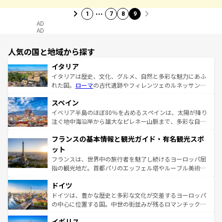
…
1
7
8
9
AD
AD
人気の国と地域から探す
イタリア
イタリアは歴史、文化、グルメ、自然と多彩な魅力にあふ
れた国。
ローマ
の古代遺跡やフィレンツェのルネッサンス
美術、ヴェネツィアの運河など、歴史あるスポットはもち
スペイン
ろん、トスカーナの美しい田園風景やアマルフィ海岸の絶
景など、自然景観も見逃せない。観光の合間には、本場の
イベリア半島のほぼ80％を占めるスペインは、太陽が降り
ピザやパスタなど、絶品のイタリア料理を堪能することも
注ぐ地中海沿岸から雄大なピレネー山脈まで、多彩な自然
できる。朝目覚めてから夜眠るまで、すべての瞬間を楽し
と文化が詰まったヨーロッパ屈指の旅行先だ。多様な地域
フランスの基本情報と観光ガイド・有名観光スポ
ませてくれるイタリアで、忘れられない旅をしてみよう！
文化が根付くこの国では、情熱的なフラメンコ、熱気あふ
なお、新着のイタリア情報は
コンテンツ一覧
を参照してほ
れる闘牛、そして美味しいタパスが生活の一部となってい
ット
しい。
る。首都マドリードの洗練された雰囲気や、バルセロナの
フランスは、世界中の旅行者を魅了し続けるヨーロッパ屈
アートに溢れた街角から、地方では古代ローマ遺跡や中世
指の観光地だ。首都パリのエッフェル塔やルーブル美術館
の城塞都市、穏やかなビーチリゾートまで多彩な表情を見
といった象徴的なスポットから、田舎町の古風な美しさま
せる。地方によって風土や気候が異なるスペインはその個
ドイツ
で、幅広い魅力が詰まっている。華麗な宮殿、歴史的な大
性で訪れる人を魅了する。 なお、新着のスペイン情報は
コ
聖堂、美しいビーチ、そして豊かな自然が、訪れる者を心
ドイツは、豊かな歴史と多彩な文化が交差するヨーロッパ
ンテンツ一覧
を参照してほしい。
から魅了する。また、フランスは美食の国としても知ら
の中心に位置する国。中世の街並みが残るロマンチック街
れ、フランス料理はユネスコ無形文化遺産にも登録されて
道から、未来を先取りするようなモダンな都市まで多様な
イギリス
いる。シャンパンの発祥地であるランス、プロヴァンスの
顔を持つこの国は、どこを歩いても飽きることがない。ベ