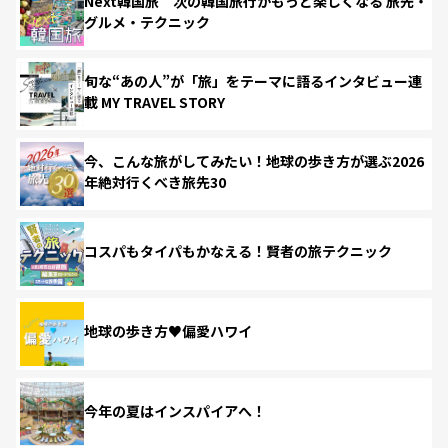
Next韓国旅 次の韓国旅行がもっと楽しくなる 旅先・
グルメ・テクニック
旬な“あの人”が「旅」をテーマに語るインタビュー連
載 MY TRAVEL STORY
今、こんな旅がしてみたい！地球の歩き方が選ぶ2026
年絶対行くべき旅先30
コスパもタイパもかなえる！賢者の旅テクニック
地球の歩き方♥偏愛ハワイ
今年の夏はインスパイアへ！