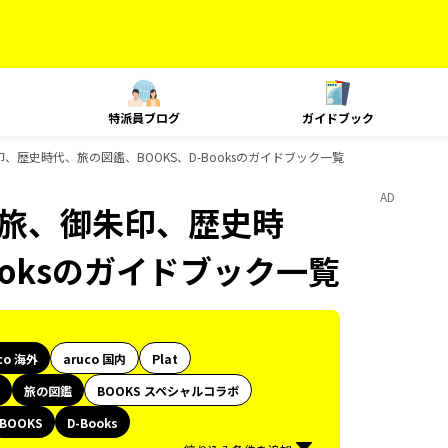
特派員ブログ
ガイドブック
旅、御朱印、歴史時代、旅の図鑑、BOOKS、D-Booksのガイドブック一覧
AD
le、島旅、御朱印、歴史時
ooksのガイドブック一覧
co 海外
aruco 国内
Plat
旅の図鑑
BOOKS スペシャルコラボ
BOOKS
D-Books