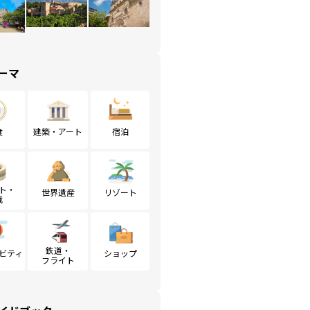
ーマ
食
建築・アート
宿泊
ト・
世界遺産
リゾート
戦
鉄道・
ビティ
ショップ
フライト