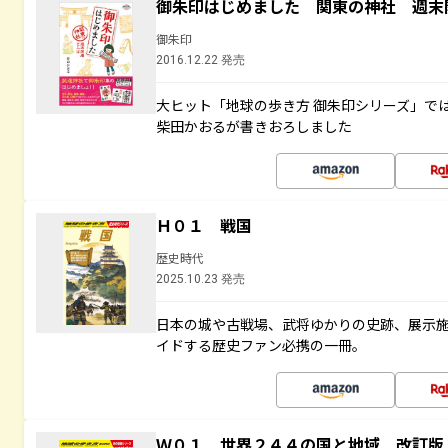
御朱印はじめました 関東の神社 週末
御朱印
2016.12.22 発売
大ヒット「地球の歩き方 御朱印シリーズ」で
柴田かおるが書きおろしました
Ｈ０１ 戦国
歴史時代
2025.10.23 発売
日本の城や古戦場、武将ゆかりの史跡、展示
イドする歴史ファン必携の一冊。
Ｗ０１ 世界２４４の国と地域 改訂版