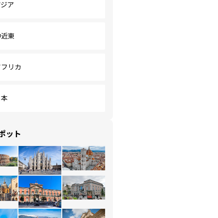
アジア
中近東
アフリカ
日本
ポット