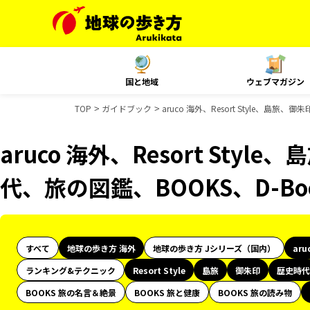
国と地域
ウェブマガジン
TOP
ガイドブック
aruco 海外、Resort Style、島
aruco 海外、Resort Sty
代、旅の図鑑、BOOKS、D-B
すべて
地球の歩き方 海外
地球の歩き方 Jシリーズ（国内）
aru
ランキング&テクニック
Resort Style
島旅
御朱印
歴史時代
BOOKS 旅の名言＆絶景
BOOKS 旅と健康
BOOKS 旅の読み物