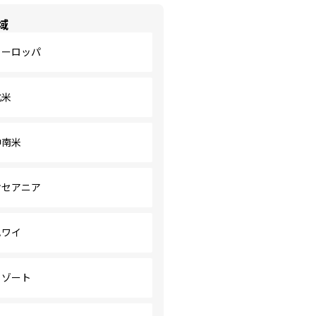
域
ヨーロッパ
北米
中南米
オセアニア
ハワイ
リゾート