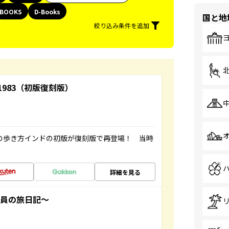
BOOKS
D-Books
国と地
絞り込み条件を追加
-1983（初版復刻版）
球の歩き方インドの初版が復刻版で再登場！ 当時
詳細を見る
社員の旅日記～