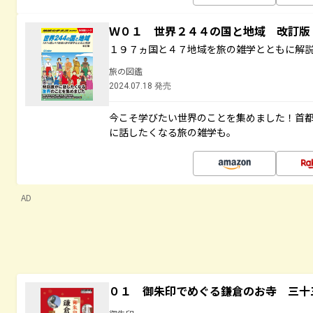
Ｗ０１ 世界２４４の国と地域 改訂版
１９７ヵ国と４７地域を旅の雑学とともに解
旅の図鑑
2024.07.18 発売
今こそ学びたい世界のことを集めました！首
に話したくなる旅の雑学も。
AD
０１ 御朱印でめぐる鎌倉のお寺 三十