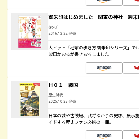
御朱印はじめました 関東の神社 週末
御朱印
2016.12.22 発売
大ヒット「地球の歩き方 御朱印シリーズ」で
柴田かおるが書きおろしました
Ｈ０１ 戦国
歴史時代
2025.10.23 発売
日本の城や古戦場、武将ゆかりの史跡、展示
イドする歴史ファン必携の一冊。