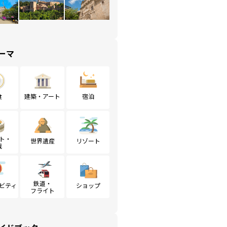
ーマ
食
建築・アート
宿泊
ト・
世界遺産
リゾート
戦
鉄道・
ビティ
ショップ
フライト