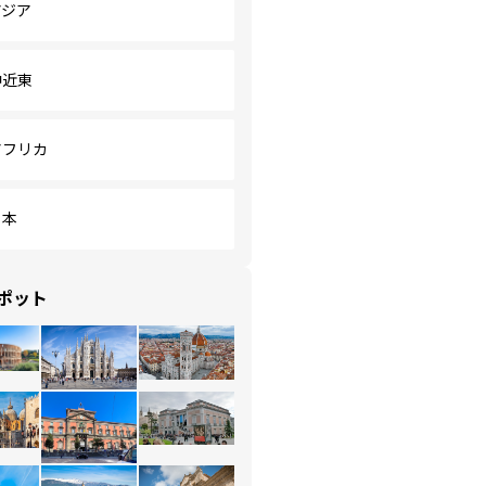
アジア
中近東
アフリカ
日本
ポット