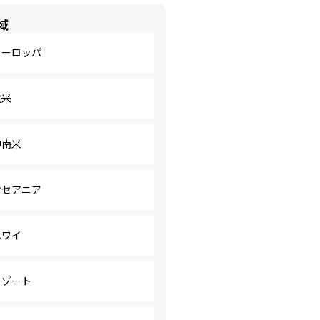
域
ヨーロッパ
北米
中南米
オセアニア
ハワイ
リゾート