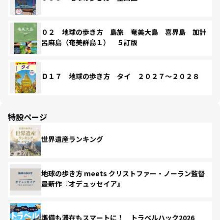
０２ 地球の歩き方 島旅 奄美大島 喜界島 加計
呂麻島（奄美群島１） ５訂版
Ｄ１７ 地球の歩き方 タイ ２０２７～２０２８
特設ページ
世界遺産ランキング
地球の歩き方 meets クリストファー・ノーラン監督
最新作『オデュッセイア』
準備も滞在もスマートに！ トラベルハック2026