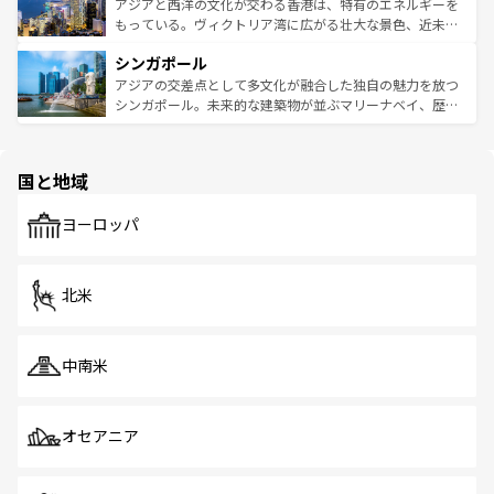
ひ現地で味わいたい。どの地域を訪れてもあたたかい人々
帯で自然と触れ合い、南部ではプーケットやクラビの美し
アジアと西洋の文化が交わる香港は、特有のエネルギーを
が旅行者を迎えてくれるので、きっと忘れられない旅にな
いビーチでリゾート気分を楽しむことができる。タイ料理
もっている。ヴィクトリア湾に広がる壮大な景色、近未来
るはずだ。 なお、新着のベトナム情報は
コンテンツ一覧
を
は世界的に有名で、屋台から高級レストランまで味覚を刺
的なアートスポット、そして歴史と現代が融合した町並
参照してほしい。
シンガポール
激する。気候は一年中温暖で、どの季節にも異なる楽しみ
み、どこを訪れても感動するはず。観光スポットが密集し
が待っている。親しみやすいタイの人々、仏教を中心とし
ており、効率よく見どころを回れるのも魅力。息をのむよ
アジアの交差点として多文化が融合した独自の魅力を放つ
た文化、そして多様な観光資源が、訪れる旅人を魅了し続
うな絶景から文化的な体験まで、香港を存分に楽しみ尽く
シンガポール。未来的な建築物が並ぶマリーナベイ、歴史
ける。 なお、新着のタイ情報は
コンテンツ一覧
を参照して
そう。 なお、新着の香港情報は
コンテンツ一覧
を参照して
と伝統を感じられるエスニックタウン、多数の緑豊かな公
ほしい。
ほしい。
園や自然保護区など、自然が調和した近代的な景観と文化
の多様性あふれるカラフルな町は、どこを歩いても新しい
国と地域
発見がある。さらに、治安のよさや充実した公共交通機関
も、旅行者にとっては魅力的なポイント。グルメも豊富
で、ホーカーズは地元の風情を楽しめる外せないスポット
ヨーロッパ
だ。訪れる人を飽きさせないシンガポールで、多様な魅力
を体感しよう。 なお、新着のシンガポール情報は
コンテン
ツ一覧
を参照してほしい。
北米
中南米
オセアニア