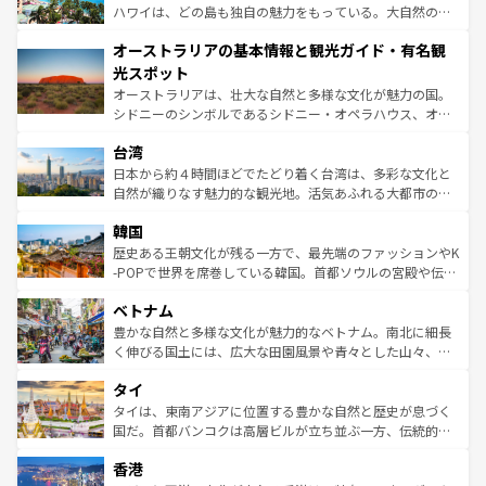
西部には大自然が広がり、グランドキャニオンやイエロー
ハワイは、どの島も独自の魅力をもっている。大自然の神
ストーン国立公園といった絶景が堪能できる。さらに、南
秘を感じたいなら、火山が生み出した壮大な景観を誇るハ
オーストラリアの基本情報と観光ガイド・有名観
部のニューオーリンズでは、音楽と美食が融合した独特の
ワイ島は見逃せない。また、定番の観光地といえばオアフ
文化が魅力。旅行者はアメリカの各地域で異なる魅力を楽
島だが、静かな自然を求めるならマウイ島やカウアイ島が
光スポット
しみながら、その多様性と豊かな歴史を感じることができ
おすすめ。エメラルドグリーンに輝く海をはじめ、豊かな
オーストラリアは、壮大な自然と多様な文化が魅力の国。
るだろう。車でのロードトリップや列車の旅も、アメリカ
文化や歴史が息づいている。「アロハスピリット」と呼ば
シドニーのシンボルであるシドニー・オペラハウス、オー
ならではの贅沢な旅のスタイルだ。 なお、新着のアメリカ
れるおもてなしの心で訪れる人々を迎えてくれるハワイの
ストラリア東海岸北部に広がる大サンゴ礁地帯グレートバ
情報は
コンテンツ一覧
を参照してほしい。
人々、おいしいローカルフードやハワイアンミュージッ
台湾
リアリーフや大陸中央部にそびえるウルル（エアーズロッ
ク、伝統的なフラダンスなど、すべてがハワイの魅力を彩
ク）、タスマニアの美しい原生林やケアンズの熱帯雨林な
日本から約４時間ほどでたどり着く台湾は、多彩な文化と
っている。訪れるたびに新しい発見と感動が待っているハ
ど、見どころがたくさん。また、カフェやワイン、オージ
自然が織りなす魅力的な観光地。活気あふれる大都市の台
ワイを、存分に味わってほしい。 なお、新着のハワイ情報
ービーフなどの食文化も豊かで、美味しいものであふれて
北やノスタルジックな町並みが人気な九份（ジォウフェ
は
コンテンツ一覧
を参照してほしい。
韓国
いる。アクティビティも充実しており、サーフィンやダイ
ン）、静ひつな山岳地帯である台湾東部など、都市の喧騒
ビング、ハイキングなど、アウトドア好きにはたまらな
と山間の静けさが共存しており、訪れる人に新しい発見と
歴史ある王朝文化が残る一方で、最先端のファッションやK
い。オーストラリアの多彩な魅力を存分に味わいつくそ
驚きをもたらしてくれる。また、奥深い台湾の食文化も魅
-POPで世界を席巻している韓国。首都ソウルの宮殿や伝統
う。 なお、新着のオーストラリア情報は
コンテンツ一覧
を
力で、夜市などの屋台グルメから高級料理、ヘルシーで美
家屋が並ぶエリアでは韓国の歴史と文化に浸ることがで
参照してほしい。
ベトナム
容にもいいと評判のスイーツなど、バラエティ豊かな料理
き、地方に足を延ばせば四季折々の自然美を楽しむことが
が味わえる。 なお、新着の台湾情報は
コンテンツ一覧
を参
できる。そして、キムチや焼肉、絶品のストリートフード
豊かな自然と多様な文化が魅力的なベトナム。南北に細長
照してほしい。
まで、さまざまな韓国料理が待っている。夜には、韓国な
く伸びる国土には、広大な田園風景や青々とした山々、世
らではのナイトライフも堪能できる。あたたかいホスピタ
界遺産に登録された壮大な自然景観が点在し、都市部では
タイ
リティに包まれながら、韓国の多彩な魅力を心ゆくまで味
急速な発展と共に伝統が息づく。ハノイの古い町並みやホ
わってみてほしい。 なお、新着の韓国情報は
コンテンツ一
ーチミン市のフランス統治時代の建物も、独特の雰囲気を
タイは、東南アジアに位置する豊かな自然と歴史が息づく
覧
を参照してほしい。
醸し出している。また、バラエティの豊かさとおいしさで
国だ。首都バンコクは高層ビルが立ち並ぶ一方、伝統的な
世界中の食通を魅了してやまないベトナム料理も魅力のひ
寺院や市場がいたるところに点在し、古きよき文化と現代
香港
とつ。フォーやバインミー、ベトナムコーヒーなどは、ぜ
の活気が交差している。北部ではチェンマイなどの山岳地