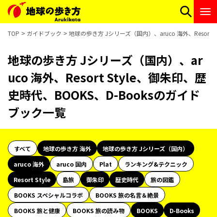
TOP
ガイドブック
地球の歩き方 Jシリーズ（国内）、aruco 海外、Resort
地球の歩き方 Jシリーズ（国内）、ar
uco 海外、Resort Style、御朱印、歴
史時代、BOOKS、D-Booksのガイド
ブック一覧
すべて
地球の歩き方 海外
地球の歩き方 Jシリーズ（国内）
aruco 海外
aruco 国内
Plat
ランキング&テクニック
Resort Style
島旅
御朱印
歴史時代
旅の図鑑
BOOKS スペシャルコラボ
BOOKS 旅の名言＆絶景
BOOKS 旅と健康
BOOKS 旅の読み物
BOOKS
D-Books