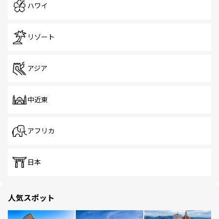
ハワイ
リゾート
アジア
中近東
アフリカ
日本
人気スポット