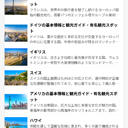
なお、新着のイタリア情報は
コンテンツ一覧
を参照してほ
れる闘牛、そして美味しいタパスが生活の一部となってい
ット
しい。
る。首都マドリードの洗練された雰囲気や、バルセロナの
フランスは、世界中の旅行者を魅了し続けるヨーロッパ屈
アートに溢れた街角から、地方では古代ローマ遺跡や中世
指の観光地だ。首都パリのエッフェル塔やルーブル美術館
の城塞都市、穏やかなビーチリゾートまで多彩な表情を見
といった象徴的なスポットから、田舎町の古風な美しさま
せる。地方によって風土や気候が異なるスペインはその個
ドイツの基本情報と観光ガイド・有名観光スポッ
で、幅広い魅力が詰まっている。華麗な宮殿、歴史的な大
性で訪れる人を魅了する。 なお、新着のスペイン情報は
コ
聖堂、美しいビーチ、そして豊かな自然が、訪れる者を心
ト
ンテンツ一覧
を参照してほしい。
から魅了する。また、フランスは美食の国としても知ら
ドイツは、豊かな歴史と多彩な文化が交差するヨーロッパ
れ、フランス料理はユネスコ無形文化遺産にも登録されて
の中心に位置する国。中世の街並みが残るロマンチック街
いる。シャンパンの発祥地であるランス、プロヴァンスの
道から、未来を先取りするようなモダンな都市まで多様な
香り高いラベンダー畑など、多彩な楽しみ方が可能だ。さ
イギリス
顔を持つこの国は、どこを歩いても飽きることがない。ベ
らに、パリ以外の地域にも魅力が溢れており、どの街角に
ルリンの文化的活気、バイエルン州のアルプスの絶景、そ
イギリスは、古きよき伝統と最先端が共存する国。ウェス
も豊かな歴史と文化が息づいている。パリ以外の個性あふ
してライン川沿いのワイン畑といった風景は必見。ビール
トミンスター寺院や大英博物館のようなランドマーク、歴
れる地方に足を運ぶとそれぞれで全く異なる文化を体験で
とソーセージを味わいながら地元の人と過ごす楽しい時間
史ある大学都市、美しい丘陵地帯や牧歌的な風景など、エ
きるだろう。 なお、新着のフランス情報は
コンテンツ一覧
スイス
は、お酒好きな人にはぜひ体験してほしい。 なお、新着の
リアごとに異なる魅力がある。また、優雅なアフタヌーン
を参照してほしい。
ドイツ情報は
コンテンツ一覧
を参照してほしい。
ティー、ビール好きにはたまらない英国パブ、サッカー観
スイスの国土面積は九州ほどの広さだが、運行時刻が正確
戦など、本場だからこそできる体験も豊富。イギリスを旅
な交通網が整備されており、初心者でも安心して個人旅行
して楽しみつくそう。 なお、新着のイギリス情報は
コンテ
を楽しめる。日本同様に時刻表どおりの旅が可能だ。中世
アメリカの基本情報と観光ガイド・有名観光スポ
ンツ一覧
を参照してほしい。
の建物がそのまま残る町や、スイスならではのユニークな
博物館もあり、アルプス観光だけでなく町歩きも満喫する
ット
ことができる。国民の所得が高いため物価も高いが、旅行
アメリカ合衆国は、広大な土地と多様な文化が魅力の国。
者向けの交通パス提供のサービスもあり、うまく活用すれ
東海岸の都市部から西海岸のカリフォルニアまで、訪れる
ば市内交通費無料で観光を楽しむこともできる。 なお、新
場所ごとに異なる風景と体験が待っている。ニューヨーク
着のスイス情報は
コンテンツ一覧
を参照してほしい。
ハワイ
のような巨大都市は、観光、ショッピング、エンターテイ
ンメントが詰まった刺激的なスポットだ。一方、アメリカ
年間を通じて温暖な気候に恵まれ、多くの島で構成される