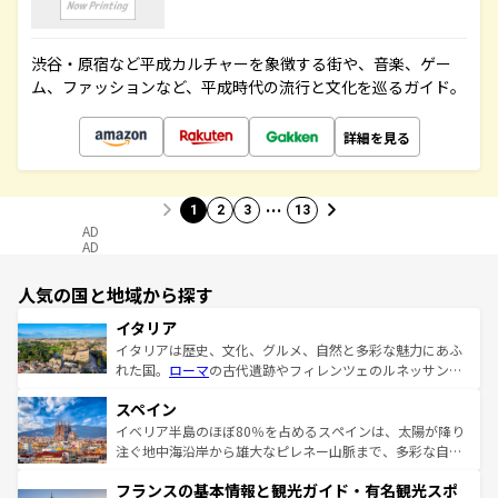
渋谷・原宿など平成カルチャーを象徴する街や、音楽、ゲー
ム、ファッションなど、平成時代の流行と文化を巡るガイド。
詳細を見る
…
1
2
3
13
AD
AD
人気の国と地域から探す
イタリア
イタリアは歴史、文化、グルメ、自然と多彩な魅力にあふ
れた国。
ローマ
の古代遺跡やフィレンツェのルネッサンス
美術、ヴェネツィアの運河など、歴史あるスポットはもち
スペイン
ろん、トスカーナの美しい田園風景やアマルフィ海岸の絶
景など、自然景観も見逃せない。観光の合間には、本場の
イベリア半島のほぼ80％を占めるスペインは、太陽が降り
ピザやパスタなど、絶品のイタリア料理を堪能することも
注ぐ地中海沿岸から雄大なピレネー山脈まで、多彩な自然
できる。朝目覚めてから夜眠るまで、すべての瞬間を楽し
と文化が詰まったヨーロッパ屈指の旅行先だ。多様な地域
フランスの基本情報と観光ガイド・有名観光スポ
ませてくれるイタリアで、忘れられない旅をしてみよう！
文化が根付くこの国では、情熱的なフラメンコ、熱気あふ