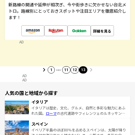
新路線の開通や延伸が相次ぎ、今や街歩きに欠かせない台北メ
トロ。路線別にとっておきスポットや注目エリアを徹底紹介し
ます！
詳細を見る
AD
…
1
11
12
13
AD
AD
人気の国と地域から探す
イタリア
イタリアは歴史、文化、グルメ、自然と多彩な魅力にあふ
れた国。
ローマ
の古代遺跡やフィレンツェのルネッサンス
美術、ヴェネツィアの運河など、歴史あるスポットはもち
スペイン
ろん、トスカーナの美しい田園風景やアマルフィ海岸の絶
景など、自然景観も見逃せない。観光の合間には、本場の
イベリア半島のほぼ80％を占めるスペインは、太陽が降り
ピザやパスタなど、絶品のイタリア料理を堪能することも