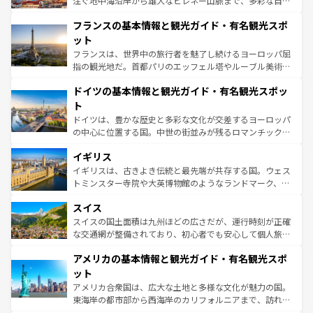
注ぐ地中海沿岸から雄大なピレネー山脈まで、多彩な自然
できる。朝目覚めてから夜眠るまで、すべての瞬間を楽し
と文化が詰まったヨーロッパ屈指の旅行先だ。多様な地域
フランスの基本情報と観光ガイド・有名観光スポ
ませてくれるイタリアで、忘れられない旅をしてみよう！
文化が根付くこの国では、情熱的なフラメンコ、熱気あふ
なお、新着のイタリア情報は
コンテンツ一覧
を参照してほ
れる闘牛、そして美味しいタパスが生活の一部となってい
ット
しい。
る。首都マドリードの洗練された雰囲気や、バルセロナの
フランスは、世界中の旅行者を魅了し続けるヨーロッパ屈
アートに溢れた街角から、地方では古代ローマ遺跡や中世
指の観光地だ。首都パリのエッフェル塔やルーブル美術館
の城塞都市、穏やかなビーチリゾートまで多彩な表情を見
といった象徴的なスポットから、田舎町の古風な美しさま
せる。地方によって風土や気候が異なるスペインはその個
ドイツの基本情報と観光ガイド・有名観光スポッ
で、幅広い魅力が詰まっている。華麗な宮殿、歴史的な大
性で訪れる人を魅了する。 なお、新着のスペイン情報は
コ
聖堂、美しいビーチ、そして豊かな自然が、訪れる者を心
ト
ンテンツ一覧
を参照してほしい。
から魅了する。また、フランスは美食の国としても知ら
ドイツは、豊かな歴史と多彩な文化が交差するヨーロッパ
れ、フランス料理はユネスコ無形文化遺産にも登録されて
の中心に位置する国。中世の街並みが残るロマンチック街
いる。シャンパンの発祥地であるランス、プロヴァンスの
道から、未来を先取りするようなモダンな都市まで多様な
香り高いラベンダー畑など、多彩な楽しみ方が可能だ。さ
イギリス
顔を持つこの国は、どこを歩いても飽きることがない。ベ
らに、パリ以外の地域にも魅力が溢れており、どの街角に
ルリンの文化的活気、バイエルン州のアルプスの絶景、そ
イギリスは、古きよき伝統と最先端が共存する国。ウェス
も豊かな歴史と文化が息づいている。パリ以外の個性あふ
してライン川沿いのワイン畑といった風景は必見。ビール
トミンスター寺院や大英博物館のようなランドマーク、歴
れる地方に足を運ぶとそれぞれで全く異なる文化を体験で
とソーセージを味わいながら地元の人と過ごす楽しい時間
史ある大学都市、美しい丘陵地帯や牧歌的な風景など、エ
きるだろう。 なお、新着のフランス情報は
コンテンツ一覧
スイス
は、お酒好きな人にはぜひ体験してほしい。 なお、新着の
リアごとに異なる魅力がある。また、優雅なアフタヌーン
を参照してほしい。
ドイツ情報は
コンテンツ一覧
を参照してほしい。
ティー、ビール好きにはたまらない英国パブ、サッカー観
スイスの国土面積は九州ほどの広さだが、運行時刻が正確
戦など、本場だからこそできる体験も豊富。イギリスを旅
な交通網が整備されており、初心者でも安心して個人旅行
して楽しみつくそう。 なお、新着のイギリス情報は
コンテ
を楽しめる。日本同様に時刻表どおりの旅が可能だ。中世
アメリカの基本情報と観光ガイド・有名観光スポ
ンツ一覧
を参照してほしい。
の建物がそのまま残る町や、スイスならではのユニークな
博物館もあり、アルプス観光だけでなく町歩きも満喫する
ット
ことができる。国民の所得が高いため物価も高いが、旅行
アメリカ合衆国は、広大な土地と多様な文化が魅力の国。
者向けの交通パス提供のサービスもあり、うまく活用すれ
東海岸の都市部から西海岸のカリフォルニアまで、訪れる
ば市内交通費無料で観光を楽しむこともできる。 なお、新
場所ごとに異なる風景と体験が待っている。ニューヨーク