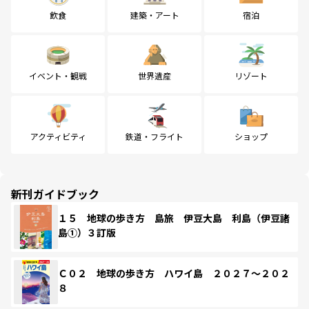
飲食
建築・アート
宿泊
イベント・観戦
世界遺産
リゾート
アクティビティ
鉄道・フライト
ショップ
新刊ガイドブック
１５ 地球の歩き方 島旅 伊豆大島 利島（伊豆諸
島①）３訂版
Ｃ０２ 地球の歩き方 ハワイ島 ２０２７～２０２
８