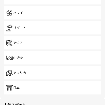
ハワイ
リゾート
アジア
中近東
アフリカ
日本
人気スポット