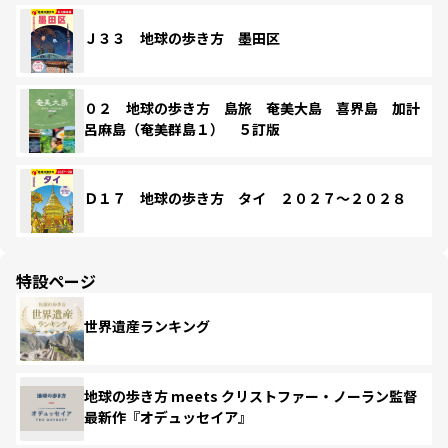
Ｊ３３ 地球の歩き方 墨田区
０２ 地球の歩き方 島旅 奄美大島 喜界島 加計
呂麻島（奄美群島１） ５訂版
Ｄ１７ 地球の歩き方 タイ ２０２７～２０２８
特設ページ
世界遺産ランキング
地球の歩き方 meets クリストファー・ノーラン監督
最新作『オデュッセイア』