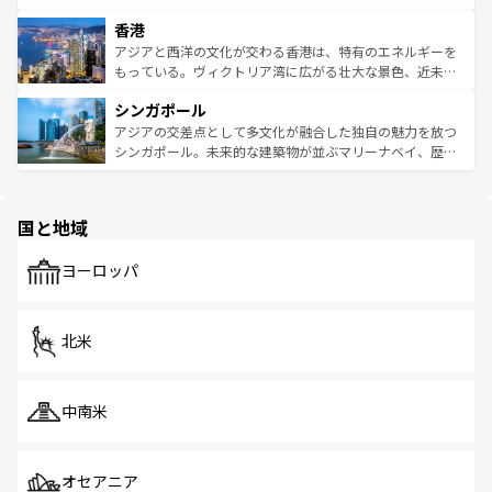
世界中の食通を魅了してやまないベトナム料理も魅力のひ
寺院や市場がいたるところに点在し、古きよき文化と現代
香港
とつ。フォーやバインミー、ベトナムコーヒーなどは、ぜ
の活気が交差している。北部ではチェンマイなどの山岳地
ひ現地で味わいたい。どの地域を訪れてもあたたかい人々
帯で自然と触れ合い、南部ではプーケットやクラビの美し
アジアと西洋の文化が交わる香港は、特有のエネルギーを
が旅行者を迎えてくれるので、きっと忘れられない旅にな
いビーチでリゾート気分を楽しむことができる。タイ料理
もっている。ヴィクトリア湾に広がる壮大な景色、近未来
るはずだ。 なお、新着のベトナム情報は
コンテンツ一覧
を
は世界的に有名で、屋台から高級レストランまで味覚を刺
的なアートスポット、そして歴史と現代が融合した町並
参照してほしい。
シンガポール
激する。気候は一年中温暖で、どの季節にも異なる楽しみ
み、どこを訪れても感動するはず。観光スポットが密集し
が待っている。親しみやすいタイの人々、仏教を中心とし
ており、効率よく見どころを回れるのも魅力。息をのむよ
アジアの交差点として多文化が融合した独自の魅力を放つ
た文化、そして多様な観光資源が、訪れる旅人を魅了し続
うな絶景から文化的な体験まで、香港を存分に楽しみ尽く
シンガポール。未来的な建築物が並ぶマリーナベイ、歴史
ける。 なお、新着のタイ情報は
コンテンツ一覧
を参照して
そう。 なお、新着の香港情報は
コンテンツ一覧
を参照して
と伝統を感じられるエスニックタウン、多数の緑豊かな公
ほしい。
ほしい。
園や自然保護区など、自然が調和した近代的な景観と文化
の多様性あふれるカラフルな町は、どこを歩いても新しい
国と地域
発見がある。さらに、治安のよさや充実した公共交通機関
も、旅行者にとっては魅力的なポイント。グルメも豊富
で、ホーカーズは地元の風情を楽しめる外せないスポット
ヨーロッパ
だ。訪れる人を飽きさせないシンガポールで、多様な魅力
を体感しよう。 なお、新着のシンガポール情報は
コンテン
ツ一覧
を参照してほしい。
北米
中南米
オセアニア