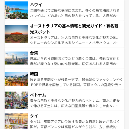
着のスイス情報は
コンテンツ一覧
を参照してほしい。
ハワイ
のような巨大都市は、観光、ショッピング、エンターテイ
ンメントが詰まった刺激的なスポットだ。一方、アメリカ
年間を通じて温暖な気候に恵まれ、多くの島で構成される
西部には大自然が広がり、グランドキャニオンやイエロー
ハワイは、どの島も独自の魅力をもっている。大自然の神
ストーン国立公園といった絶景が堪能できる。さらに、南
秘を感じたいなら、火山が生み出した壮大な景観を誇るハ
オーストラリアの基本情報と観光ガイド・有名観
部のニューオーリンズでは、音楽と美食が融合した独特の
ワイ島は見逃せない。また、定番の観光地といえばオアフ
文化が魅力。旅行者はアメリカの各地域で異なる魅力を楽
島だが、静かな自然を求めるならマウイ島やカウアイ島が
光スポット
しみながら、その多様性と豊かな歴史を感じることができ
おすすめ。エメラルドグリーンに輝く海をはじめ、豊かな
オーストラリアは、壮大な自然と多様な文化が魅力の国。
るだろう。車でのロードトリップや列車の旅も、アメリカ
文化や歴史が息づいている。「アロハスピリット」と呼ば
シドニーのシンボルであるシドニー・オペラハウス、オー
ならではの贅沢な旅のスタイルだ。 なお、新着のアメリカ
れるおもてなしの心で訪れる人々を迎えてくれるハワイの
ストラリア東海岸北部に広がる大サンゴ礁地帯グレートバ
情報は
コンテンツ一覧
を参照してほしい。
人々、おいしいローカルフードやハワイアンミュージッ
台湾
リアリーフや大陸中央部にそびえるウルル（エアーズロッ
ク、伝統的なフラダンスなど、すべてがハワイの魅力を彩
ク）、タスマニアの美しい原生林やケアンズの熱帯雨林な
日本から約４時間ほどでたどり着く台湾は、多彩な文化と
っている。訪れるたびに新しい発見と感動が待っているハ
ど、見どころがたくさん。また、カフェやワイン、オージ
自然が織りなす魅力的な観光地。活気あふれる大都市の台
ワイを、存分に味わってほしい。 なお、新着のハワイ情報
ービーフなどの食文化も豊かで、美味しいものであふれて
北やノスタルジックな町並みが人気な九份（ジォウフェ
は
コンテンツ一覧
を参照してほしい。
韓国
いる。アクティビティも充実しており、サーフィンやダイ
ン）、静ひつな山岳地帯である台湾東部など、都市の喧騒
ビング、ハイキングなど、アウトドア好きにはたまらな
と山間の静けさが共存しており、訪れる人に新しい発見と
歴史ある王朝文化が残る一方で、最先端のファッションやK
い。オーストラリアの多彩な魅力を存分に味わいつくそ
驚きをもたらしてくれる。また、奥深い台湾の食文化も魅
-POPで世界を席巻している韓国。首都ソウルの宮殿や伝統
う。 なお、新着のオーストラリア情報は
コンテンツ一覧
を
力で、夜市などの屋台グルメから高級料理、ヘルシーで美
家屋が並ぶエリアでは韓国の歴史と文化に浸ることがで
参照してほしい。
ベトナム
容にもいいと評判のスイーツなど、バラエティ豊かな料理
き、地方に足を延ばせば四季折々の自然美を楽しむことが
が味わえる。 なお、新着の台湾情報は
コンテンツ一覧
を参
できる。そして、キムチや焼肉、絶品のストリートフード
豊かな自然と多様な文化が魅力的なベトナム。南北に細長
照してほしい。
まで、さまざまな韓国料理が待っている。夜には、韓国な
く伸びる国土には、広大な田園風景や青々とした山々、世
らではのナイトライフも堪能できる。あたたかいホスピタ
界遺産に登録された壮大な自然景観が点在し、都市部では
タイ
リティに包まれながら、韓国の多彩な魅力を心ゆくまで味
急速な発展と共に伝統が息づく。ハノイの古い町並みやホ
わってみてほしい。 なお、新着の韓国情報は
コンテンツ一
ーチミン市のフランス統治時代の建物も、独特の雰囲気を
タイは、東南アジアに位置する豊かな自然と歴史が息づく
覧
を参照してほしい。
醸し出している。また、バラエティの豊かさとおいしさで
国だ。首都バンコクは高層ビルが立ち並ぶ一方、伝統的な