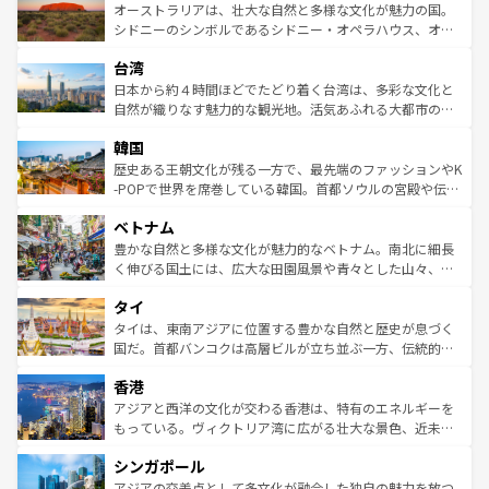
文化が魅力。旅行者はアメリカの各地域で異なる魅力を楽
島だが、静かな自然を求めるならマウイ島やカウアイ島が
オーストラリアは、壮大な自然と多様な文化が魅力の国。
しみながら、その多様性と豊かな歴史を感じることができ
おすすめ。エメラルドグリーンに輝く海をはじめ、豊かな
シドニーのシンボルであるシドニー・オペラハウス、オー
るだろう。車でのロードトリップや列車の旅も、アメリカ
文化や歴史が息づいている。「アロハスピリット」と呼ば
ストラリア東海岸北部に広がる大サンゴ礁地帯グレートバ
ならではの贅沢な旅のスタイルだ。 なお、新着のアメリカ
台湾
れるおもてなしの心で訪れる人々を迎えてくれるハワイの
リアリーフや大陸中央部にそびえるウルル（エアーズロッ
情報は
コンテンツ一覧
を参照してほしい。
人々、おいしいローカルフードやハワイアンミュージッ
ク）、タスマニアの美しい原生林やケアンズの熱帯雨林な
日本から約４時間ほどでたどり着く台湾は、多彩な文化と
ク、伝統的なフラダンスなど、すべてがハワイの魅力を彩
ど、見どころがたくさん。また、カフェやワイン、オージ
自然が織りなす魅力的な観光地。活気あふれる大都市の台
っている。訪れるたびに新しい発見と感動が待っているハ
ービーフなどの食文化も豊かで、美味しいものであふれて
北やノスタルジックな町並みが人気な九份（ジォウフェ
ワイを、存分に味わってほしい。 なお、新着のハワイ情報
韓国
いる。アクティビティも充実しており、サーフィンやダイ
ン）、静ひつな山岳地帯である台湾東部など、都市の喧騒
は
コンテンツ一覧
を参照してほしい。
ビング、ハイキングなど、アウトドア好きにはたまらな
と山間の静けさが共存しており、訪れる人に新しい発見と
歴史ある王朝文化が残る一方で、最先端のファッションやK
い。オーストラリアの多彩な魅力を存分に味わいつくそ
驚きをもたらしてくれる。また、奥深い台湾の食文化も魅
-POPで世界を席巻している韓国。首都ソウルの宮殿や伝統
う。 なお、新着のオーストラリア情報は
コンテンツ一覧
を
力で、夜市などの屋台グルメから高級料理、ヘルシーで美
家屋が並ぶエリアでは韓国の歴史と文化に浸ることがで
参照してほしい。
ベトナム
容にもいいと評判のスイーツなど、バラエティ豊かな料理
き、地方に足を延ばせば四季折々の自然美を楽しむことが
が味わえる。 なお、新着の台湾情報は
コンテンツ一覧
を参
できる。そして、キムチや焼肉、絶品のストリートフード
豊かな自然と多様な文化が魅力的なベトナム。南北に細長
照してほしい。
まで、さまざまな韓国料理が待っている。夜には、韓国な
く伸びる国土には、広大な田園風景や青々とした山々、世
らではのナイトライフも堪能できる。あたたかいホスピタ
界遺産に登録された壮大な自然景観が点在し、都市部では
タイ
リティに包まれながら、韓国の多彩な魅力を心ゆくまで味
急速な発展と共に伝統が息づく。ハノイの古い町並みやホ
わってみてほしい。 なお、新着の韓国情報は
コンテンツ一
ーチミン市のフランス統治時代の建物も、独特の雰囲気を
タイは、東南アジアに位置する豊かな自然と歴史が息づく
覧
を参照してほしい。
醸し出している。また、バラエティの豊かさとおいしさで
国だ。首都バンコクは高層ビルが立ち並ぶ一方、伝統的な
世界中の食通を魅了してやまないベトナム料理も魅力のひ
寺院や市場がいたるところに点在し、古きよき文化と現代
香港
とつ。フォーやバインミー、ベトナムコーヒーなどは、ぜ
の活気が交差している。北部ではチェンマイなどの山岳地
ひ現地で味わいたい。どの地域を訪れてもあたたかい人々
帯で自然と触れ合い、南部ではプーケットやクラビの美し
アジアと西洋の文化が交わる香港は、特有のエネルギーを
が旅行者を迎えてくれるので、きっと忘れられない旅にな
いビーチでリゾート気分を楽しむことができる。タイ料理
もっている。ヴィクトリア湾に広がる壮大な景色、近未来
るはずだ。 なお、新着のベトナム情報は
コンテンツ一覧
を
は世界的に有名で、屋台から高級レストランまで味覚を刺
的なアートスポット、そして歴史と現代が融合した町並
参照してほしい。
シンガポール
激する。気候は一年中温暖で、どの季節にも異なる楽しみ
み、どこを訪れても感動するはず。観光スポットが密集し
が待っている。親しみやすいタイの人々、仏教を中心とし
ており、効率よく見どころを回れるのも魅力。息をのむよ
アジアの交差点として多文化が融合した独自の魅力を放つ