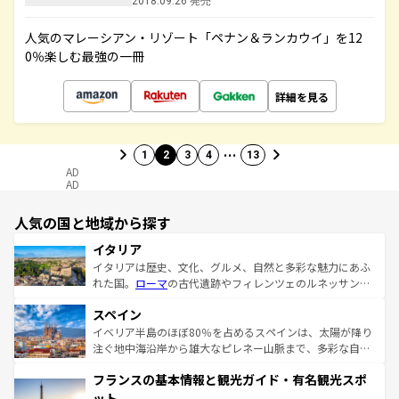
2018.09.26 発売
人気のマレーシアン・リゾート「ペナン＆ランカウイ」を12
0％楽しむ最強の一冊
詳細を見る
…
1
2
3
4
13
AD
AD
人気の国と地域から探す
イタリア
イタリアは歴史、文化、グルメ、自然と多彩な魅力にあふ
れた国。
ローマ
の古代遺跡やフィレンツェのルネッサンス
美術、ヴェネツィアの運河など、歴史あるスポットはもち
スペイン
ろん、トスカーナの美しい田園風景やアマルフィ海岸の絶
景など、自然景観も見逃せない。観光の合間には、本場の
イベリア半島のほぼ80％を占めるスペインは、太陽が降り
ピザやパスタなど、絶品のイタリア料理を堪能することも
注ぐ地中海沿岸から雄大なピレネー山脈まで、多彩な自然
できる。朝目覚めてから夜眠るまで、すべての瞬間を楽し
と文化が詰まったヨーロッパ屈指の旅行先だ。多様な地域
フランスの基本情報と観光ガイド・有名観光スポ
ませてくれるイタリアで、忘れられない旅をしてみよう！
文化が根付くこの国では、情熱的なフラメンコ、熱気あふ
なお、新着のイタリア情報は
コンテンツ一覧
を参照してほ
れる闘牛、そして美味しいタパスが生活の一部となってい
ット