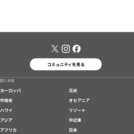
コミュニティを見る
国と地域
ヨーロッパ
北米
中南米
オセアニア
ハワイ
リゾート
アジア
中近東
アフリカ
日本