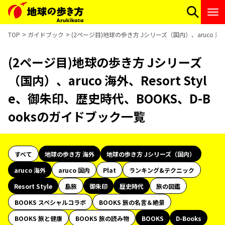
TOP
ガイドブック
(2ページ目)地球の歩き方 Jシリーズ（国内）、aruco 海外、
(2ページ目)地球の歩き方 Jシリーズ
（国内）、aruco 海外、Resort Styl
e、御朱印、歴史時代、BOOKS、D-B
ooksのガイドブック一覧
すべて
地球の歩き方 海外
地球の歩き方 Jシリーズ（国内）
aruco 海外
aruco 国内
Plat
ランキング&テクニック
Resort Style
島旅
御朱印
歴史時代
旅の図鑑
BOOKS スペシャルコラボ
BOOKS 旅の名言＆絶景
BOOKS 旅と健康
BOOKS 旅の読み物
BOOKS
D-Books