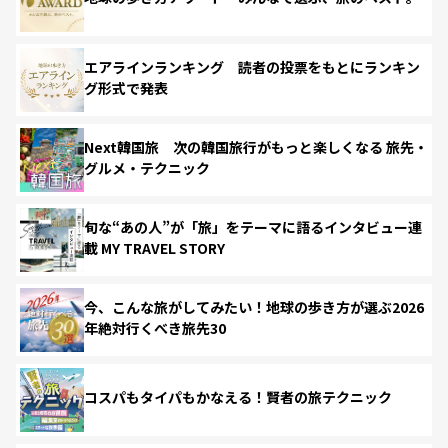
エアラインランキング 読者の投票をもとにランキン
グ形式で発表
Next韓国旅 次の韓国旅行がもっと楽しくなる 旅先・
グルメ・テクニック
旬な“あの人”が「旅」をテーマに語るインタビュー連
載 MY TRAVEL STORY
今、こんな旅がしてみたい！地球の歩き方が選ぶ2026
年絶対行くべき旅先30
コスパもタイパもかなえる！賢者の旅テクニック