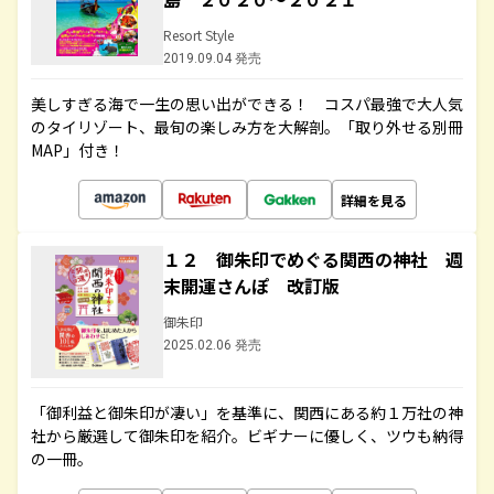
Resort Style
2019.09.04 発売
美しすぎる海で一生の思い出ができる！ コスパ最強で大人気
のタイリゾート、最旬の楽しみ方を大解剖。「取り外せる別冊
MAP」付き！
詳細を見る
１２ 御朱印でめぐる関西の神社 週
末開運さんぽ 改訂版
御朱印
2025.02.06 発売
「御利益と御朱印が凄い」を基準に、関西にある約１万社の神
社から厳選して御朱印を紹介。ビギナーに優しく、ツウも納得
の一冊。