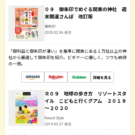
０９ 御朱印でめぐる関東の神社 週
末開運さんぽ 改訂版
御朱印
2025.02.06 発売
「御利益と御朱印が凄い」を基準に関東にある１万社以上の神
社から厳選して御朱印を紹介。ビギナーに優しく、ツウも納得
の一冊。
詳細を見る
Ｒ０９ 地球の歩き方 リゾートスタ
イル こどもと行くグアム ２０１９
～２０２０
Resort Style
2019.03.27 発売