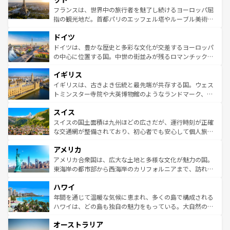
しい。
る。首都マドリードの洗練された雰囲気や、バルセロナの
フランスは、世界中の旅行者を魅了し続けるヨーロッパ屈
アートに溢れた街角から、地方では古代ローマ遺跡や中世
指の観光地だ。首都パリのエッフェル塔やルーブル美術館
の城塞都市、穏やかなビーチリゾートまで多彩な表情を見
といった象徴的なスポットから、田舎町の古風な美しさま
せる。地方によって風土や気候が異なるスペインはその個
ドイツ
で、幅広い魅力が詰まっている。華麗な宮殿、歴史的な大
性で訪れる人を魅了する。 なお、新着のスペイン情報は
コ
聖堂、美しいビーチ、そして豊かな自然が、訪れる者を心
ドイツは、豊かな歴史と多彩な文化が交差するヨーロッパ
ンテンツ一覧
を参照してほしい。
から魅了する。また、フランスは美食の国としても知ら
の中心に位置する国。中世の街並みが残るロマンチック街
れ、フランス料理はユネスコ無形文化遺産にも登録されて
道から、未来を先取りするようなモダンな都市まで多様な
イギリス
いる。シャンパンの発祥地であるランス、プロヴァンスの
顔を持つこの国は、どこを歩いても飽きることがない。ベ
香り高いラベンダー畑など、多彩な楽しみ方が可能だ。さ
ルリンの文化的活気、バイエルン州のアルプスの絶景、そ
イギリスは、古きよき伝統と最先端が共存する国。ウェス
らに、パリ以外の地域にも魅力が溢れており、どの街角に
してライン川沿いのワイン畑といった風景は必見。ビール
トミンスター寺院や大英博物館のようなランドマーク、歴
も豊かな歴史と文化が息づいている。パリ以外の個性あふ
とソーセージを味わいながら地元の人と過ごす楽しい時間
史ある大学都市、美しい丘陵地帯や牧歌的な風景など、エ
れる地方に足を運ぶとそれぞれで全く異なる文化を体験で
スイス
は、お酒好きな人にはぜひ体験してほしい。 なお、新着の
リアごとに異なる魅力がある。また、優雅なアフタヌーン
きるだろう。 なお、新着のフランス情報は
コンテンツ一覧
ドイツ情報は
コンテンツ一覧
を参照してほしい。
ティー、ビール好きにはたまらない英国パブ、サッカー観
スイスの国土面積は九州ほどの広さだが、運行時刻が正確
を参照してほしい。
戦など、本場だからこそできる体験も豊富。イギリスを旅
な交通網が整備されており、初心者でも安心して個人旅行
して楽しみつくそう。 なお、新着のイギリス情報は
コンテ
を楽しめる。日本同様に時刻表どおりの旅が可能だ。中世
アメリカ
ンツ一覧
を参照してほしい。
の建物がそのまま残る町や、スイスならではのユニークな
博物館もあり、アルプス観光だけでなく町歩きも満喫する
アメリカ合衆国は、広大な土地と多様な文化が魅力の国。
ことができる。国民の所得が高いため物価も高いが、旅行
東海岸の都市部から西海岸のカリフォルニアまで、訪れる
者向けの交通パス提供のサービスもあり、うまく活用すれ
場所ごとに異なる風景と体験が待っている。ニューヨーク
ハワイ
ば市内交通費無料で観光を楽しむこともできる。 なお、新
のような巨大都市は、観光、ショッピング、エンターテイ
着のスイス情報は
コンテンツ一覧
を参照してほしい。
ンメントが詰まった刺激的なスポットだ。一方、アメリカ
年間を通じて温暖な気候に恵まれ、多くの島で構成される
西部には大自然が広がり、グランドキャニオンやイエロー
ハワイは、どの島も独自の魅力をもっている。大自然の神
ストーン国立公園といった絶景が堪能できる。さらに、南
秘を感じたいなら、火山が生み出した壮大な景観を誇るハ
オーストラリア
部のニューオーリンズでは、音楽と美食が融合した独特の
ワイ島は見逃せない。また、定番の観光地といえばオアフ