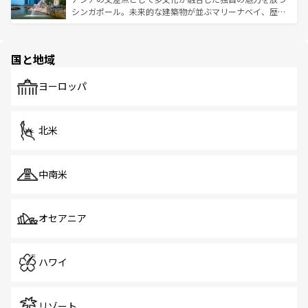
た文化、そして多様な観光資源が、訪れる旅人を魅了し続
うな絶景から文化的な体験まで、香港を存分に楽しみ尽く
シンガポール。未来的な建築物が並ぶマリーナベイ、歴史
ける。 なお、新着のタイ情報は
コンテンツ一覧
を参照して
そう。 なお、新着の香港情報は
コンテンツ一覧
を参照して
と伝統を感じられるエスニックタウン、多数の緑豊かな公
ほしい。
ほしい。
園や自然保護区など、自然が調和した近代的な景観と文化
の多様性あふれるカラフルな町は、どこを歩いても新しい
国と地域
発見がある。さらに、治安のよさや充実した公共交通機関
も、旅行者にとっては魅力的なポイント。グルメも豊富
で、ホーカーズは地元の風情を楽しめる外せないスポット
ヨーロッパ
だ。訪れる人を飽きさせないシンガポールで、多様な魅力
を体感しよう。 なお、新着のシンガポール情報は
コンテン
ツ一覧
を参照してほしい。
北米
中南米
オセアニア
ハワイ
リゾート