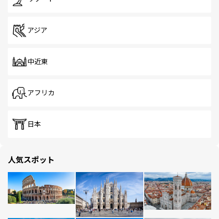
アジア
中近東
アフリカ
日本
人気スポット