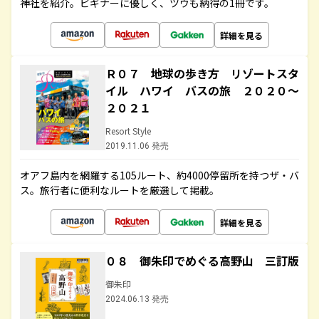
神社を紹介。ビギナーに優しく、ツウも納得の1冊です。
詳細を見る
Ｒ０７ 地球の歩き方 リゾートスタ
イル ハワイ バスの旅 ２０２０～
２０２１
Resort Style
2019.11.06 発売
オアフ島内を網羅する105ルート、約4000停留所を持つザ・バ
ス。旅行者に便利なルートを厳選して掲載。
詳細を見る
０８ 御朱印でめぐる高野山 三訂版
御朱印
2024.06.13 発売