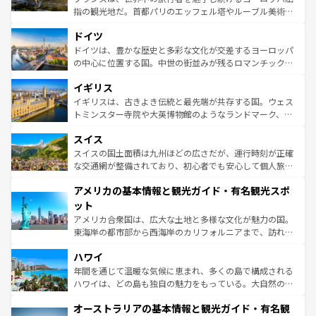
アートに溢れた街角から、地方では古代ローマ遺跡や中世
指の観光地だ。首都パリのエッフェル塔やルーブル美術館
の城塞都市、穏やかなビーチリゾートまで多彩な表情を見
といった象徴的なスポットから、田舎町の古風な美しさま
せる。地方によって風土や気候が異なるスペインはその個
ドイツ
で、幅広い魅力が詰まっている。華麗な宮殿、歴史的な大
性で訪れる人を魅了する。 なお、新着のスペイン情報は
コ
聖堂、美しいビーチ、そして豊かな自然が、訪れる者を心
ドイツは、豊かな歴史と多彩な文化が交差するヨーロッパ
ンテンツ一覧
を参照してほしい。
から魅了する。また、フランスは美食の国としても知ら
の中心に位置する国。中世の街並みが残るロマンチック街
れ、フランス料理はユネスコ無形文化遺産にも登録されて
道から、未来を先取りするようなモダンな都市まで多様な
イギリス
いる。シャンパンの発祥地であるランス、プロヴァンスの
顔を持つこの国は、どこを歩いても飽きることがない。ベ
香り高いラベンダー畑など、多彩な楽しみ方が可能だ。さ
ルリンの文化的活気、バイエルン州のアルプスの絶景、そ
イギリスは、古きよき伝統と最先端が共存する国。ウェス
らに、パリ以外の地域にも魅力が溢れており、どの街角に
してライン川沿いのワイン畑といった風景は必見。ビール
トミンスター寺院や大英博物館のようなランドマーク、歴
も豊かな歴史と文化が息づいている。パリ以外の個性あふ
とソーセージを味わいながら地元の人と過ごす楽しい時間
史ある大学都市、美しい丘陵地帯や牧歌的な風景など、エ
れる地方に足を運ぶとそれぞれで全く異なる文化を体験で
スイス
は、お酒好きな人にはぜひ体験してほしい。 なお、新着の
リアごとに異なる魅力がある。また、優雅なアフタヌーン
きるだろう。 なお、新着のフランス情報は
コンテンツ一覧
ドイツ情報は
コンテンツ一覧
を参照してほしい。
ティー、ビール好きにはたまらない英国パブ、サッカー観
スイスの国土面積は九州ほどの広さだが、運行時刻が正確
を参照してほしい。
戦など、本場だからこそできる体験も豊富。イギリスを旅
な交通網が整備されており、初心者でも安心して個人旅行
して楽しみつくそう。 なお、新着のイギリス情報は
コンテ
を楽しめる。日本同様に時刻表どおりの旅が可能だ。中世
アメリカの基本情報と観光ガイド・有名観光スポ
ンツ一覧
を参照してほしい。
の建物がそのまま残る町や、スイスならではのユニークな
博物館もあり、アルプス観光だけでなく町歩きも満喫する
ット
ことができる。国民の所得が高いため物価も高いが、旅行
アメリカ合衆国は、広大な土地と多様な文化が魅力の国。
者向けの交通パス提供のサービスもあり、うまく活用すれ
東海岸の都市部から西海岸のカリフォルニアまで、訪れる
ば市内交通費無料で観光を楽しむこともできる。 なお、新
場所ごとに異なる風景と体験が待っている。ニューヨーク
着のスイス情報は
コンテンツ一覧
を参照してほしい。
ハワイ
のような巨大都市は、観光、ショッピング、エンターテイ
ンメントが詰まった刺激的なスポットだ。一方、アメリカ
年間を通じて温暖な気候に恵まれ、多くの島で構成される
西部には大自然が広がり、グランドキャニオンやイエロー
ハワイは、どの島も独自の魅力をもっている。大自然の神
ストーン国立公園といった絶景が堪能できる。さらに、南
秘を感じたいなら、火山が生み出した壮大な景観を誇るハ
オーストラリアの基本情報と観光ガイド・有名観
部のニューオーリンズでは、音楽と美食が融合した独特の
ワイ島は見逃せない。また、定番の観光地といえばオアフ