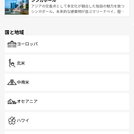
シンガポール
み、どこを訪れても感動するはず。観光スポットが密集し
が待っている。親しみやすいタイの人々、仏教を中心とし
ており、効率よく見どころを回れるのも魅力。息をのむよ
アジアの交差点として多文化が融合した独自の魅力を放つ
た文化、そして多様な観光資源が、訪れる旅人を魅了し続
うな絶景から文化的な体験まで、香港を存分に楽しみ尽く
シンガポール。未来的な建築物が並ぶマリーナベイ、歴史
ける。 なお、新着のタイ情報は
コンテンツ一覧
を参照して
そう。 なお、新着の香港情報は
コンテンツ一覧
を参照して
と伝統を感じられるエスニックタウン、多数の緑豊かな公
ほしい。
ほしい。
園や自然保護区など、自然が調和した近代的な景観と文化
の多様性あふれるカラフルな町は、どこを歩いても新しい
国と地域
発見がある。さらに、治安のよさや充実した公共交通機関
も、旅行者にとっては魅力的なポイント。グルメも豊富
で、ホーカーズは地元の風情を楽しめる外せないスポット
ヨーロッパ
だ。訪れる人を飽きさせないシンガポールで、多様な魅力
を体感しよう。 なお、新着のシンガポール情報は
コンテン
ツ一覧
を参照してほしい。
北米
中南米
オセアニア
ハワイ