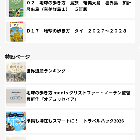
０２ 地球の歩き方 島旅 奄美大島 喜界島 加計
呂麻島（奄美群島１） ５訂版
Ｄ１７ 地球の歩き方 タイ ２０２７～２０２８
特設ページ
世界遺産ランキング
地球の歩き方 meets クリストファー・ノーラン監督
最新作『オデュッセイア』
準備も滞在もスマートに！ トラベルハック2026