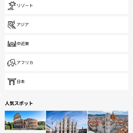
リゾート
アジア
中近東
アフリカ
日本
人気スポット