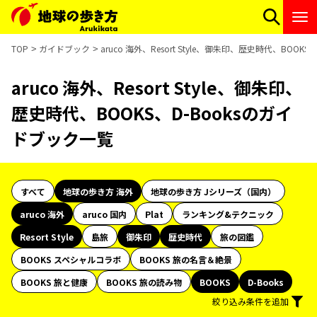
TOP
ガイドブック
aruco 海外、Resort Style、御朱印、歴史時代、BOOK
aruco 海外、Resort Style、御朱印、
歴史時代、BOOKS、D-Booksのガイ
ドブック一覧
すべて
地球の歩き方 海外
地球の歩き方 Jシリーズ（国内）
aruco 海外
aruco 国内
Plat
ランキング&テクニック
Resort Style
島旅
御朱印
歴史時代
旅の図鑑
BOOKS スペシャルコラボ
BOOKS 旅の名言＆絶景
BOOKS 旅と健康
BOOKS 旅の読み物
BOOKS
D-Books
絞り込み条件を追加