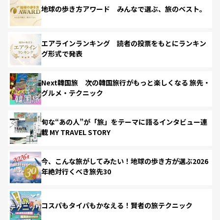
地球の歩き方アワード みんなで選ぶ、旅のベスト。
エアラインランキング 読者の投票をもとにランキン
グ形式で発表
Next韓国旅 次の韓国旅行がもっと楽しくなる 旅先・
グルメ・テクニック
旬な“あの人”が「旅」をテーマに語るインタビュー連
載 MY TRAVEL STORY
今、こんな旅がしてみたい！地球の歩き方が選ぶ2026
年絶対行くべき旅先30
コスパもタイパもかなえる！賢者の旅テクニック