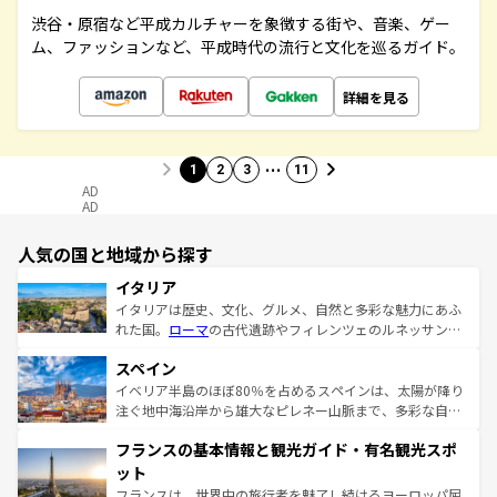
渋谷・原宿など平成カルチャーを象徴する街や、音楽、ゲー
ム、ファッションなど、平成時代の流行と文化を巡るガイド。
詳細を見る
…
1
2
3
11
AD
AD
人気の国と地域から探す
イタリア
イタリアは歴史、文化、グルメ、自然と多彩な魅力にあふ
れた国。
ローマ
の古代遺跡やフィレンツェのルネッサンス
美術、ヴェネツィアの運河など、歴史あるスポットはもち
スペイン
ろん、トスカーナの美しい田園風景やアマルフィ海岸の絶
景など、自然景観も見逃せない。観光の合間には、本場の
イベリア半島のほぼ80％を占めるスペインは、太陽が降り
ピザやパスタなど、絶品のイタリア料理を堪能することも
注ぐ地中海沿岸から雄大なピレネー山脈まで、多彩な自然
できる。朝目覚めてから夜眠るまで、すべての瞬間を楽し
と文化が詰まったヨーロッパ屈指の旅行先だ。多様な地域
フランスの基本情報と観光ガイド・有名観光スポ
ませてくれるイタリアで、忘れられない旅をしてみよう！
文化が根付くこの国では、情熱的なフラメンコ、熱気あふ
なお、新着のイタリア情報は
コンテンツ一覧
を参照してほ
れる闘牛、そして美味しいタパスが生活の一部となってい
ット
しい。
る。首都マドリードの洗練された雰囲気や、バルセロナの
フランスは、世界中の旅行者を魅了し続けるヨーロッパ屈