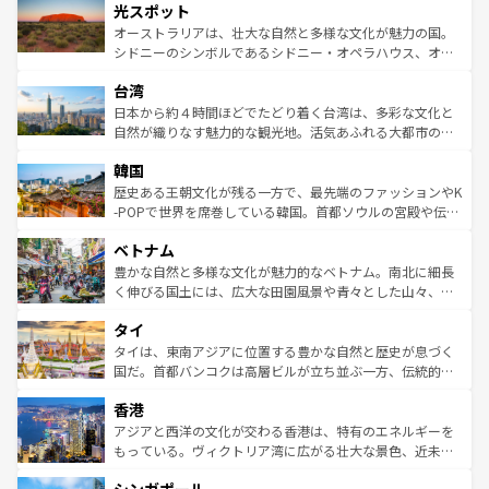
文化が魅力。旅行者はアメリカの各地域で異なる魅力を楽
島だが、静かな自然を求めるならマウイ島やカウアイ島が
光スポット
しみながら、その多様性と豊かな歴史を感じることができ
おすすめ。エメラルドグリーンに輝く海をはじめ、豊かな
オーストラリアは、壮大な自然と多様な文化が魅力の国。
るだろう。車でのロードトリップや列車の旅も、アメリカ
文化や歴史が息づいている。「アロハスピリット」と呼ば
シドニーのシンボルであるシドニー・オペラハウス、オー
ならではの贅沢な旅のスタイルだ。 なお、新着のアメリカ
れるおもてなしの心で訪れる人々を迎えてくれるハワイの
ストラリア東海岸北部に広がる大サンゴ礁地帯グレートバ
情報は
コンテンツ一覧
を参照してほしい。
人々、おいしいローカルフードやハワイアンミュージッ
台湾
リアリーフや大陸中央部にそびえるウルル（エアーズロッ
ク、伝統的なフラダンスなど、すべてがハワイの魅力を彩
ク）、タスマニアの美しい原生林やケアンズの熱帯雨林な
日本から約４時間ほどでたどり着く台湾は、多彩な文化と
っている。訪れるたびに新しい発見と感動が待っているハ
ど、見どころがたくさん。また、カフェやワイン、オージ
自然が織りなす魅力的な観光地。活気あふれる大都市の台
ワイを、存分に味わってほしい。 なお、新着のハワイ情報
ービーフなどの食文化も豊かで、美味しいものであふれて
北やノスタルジックな町並みが人気な九份（ジォウフェ
は
コンテンツ一覧
を参照してほしい。
韓国
いる。アクティビティも充実しており、サーフィンやダイ
ン）、静ひつな山岳地帯である台湾東部など、都市の喧騒
ビング、ハイキングなど、アウトドア好きにはたまらな
と山間の静けさが共存しており、訪れる人に新しい発見と
歴史ある王朝文化が残る一方で、最先端のファッションやK
い。オーストラリアの多彩な魅力を存分に味わいつくそ
驚きをもたらしてくれる。また、奥深い台湾の食文化も魅
-POPで世界を席巻している韓国。首都ソウルの宮殿や伝統
う。 なお、新着のオーストラリア情報は
コンテンツ一覧
を
力で、夜市などの屋台グルメから高級料理、ヘルシーで美
家屋が並ぶエリアでは韓国の歴史と文化に浸ることがで
参照してほしい。
ベトナム
容にもいいと評判のスイーツなど、バラエティ豊かな料理
き、地方に足を延ばせば四季折々の自然美を楽しむことが
が味わえる。 なお、新着の台湾情報は
コンテンツ一覧
を参
できる。そして、キムチや焼肉、絶品のストリートフード
豊かな自然と多様な文化が魅力的なベトナム。南北に細長
照してほしい。
まで、さまざまな韓国料理が待っている。夜には、韓国な
く伸びる国土には、広大な田園風景や青々とした山々、世
らではのナイトライフも堪能できる。あたたかいホスピタ
界遺産に登録された壮大な自然景観が点在し、都市部では
タイ
リティに包まれながら、韓国の多彩な魅力を心ゆくまで味
急速な発展と共に伝統が息づく。ハノイの古い町並みやホ
わってみてほしい。 なお、新着の韓国情報は
コンテンツ一
ーチミン市のフランス統治時代の建物も、独特の雰囲気を
タイは、東南アジアに位置する豊かな自然と歴史が息づく
覧
を参照してほしい。
醸し出している。また、バラエティの豊かさとおいしさで
国だ。首都バンコクは高層ビルが立ち並ぶ一方、伝統的な
世界中の食通を魅了してやまないベトナム料理も魅力のひ
寺院や市場がいたるところに点在し、古きよき文化と現代
香港
とつ。フォーやバインミー、ベトナムコーヒーなどは、ぜ
の活気が交差している。北部ではチェンマイなどの山岳地
ひ現地で味わいたい。どの地域を訪れてもあたたかい人々
帯で自然と触れ合い、南部ではプーケットやクラビの美し
アジアと西洋の文化が交わる香港は、特有のエネルギーを
が旅行者を迎えてくれるので、きっと忘れられない旅にな
いビーチでリゾート気分を楽しむことができる。タイ料理
もっている。ヴィクトリア湾に広がる壮大な景色、近未来
るはずだ。 なお、新着のベトナム情報は
コンテンツ一覧
を
は世界的に有名で、屋台から高級レストランまで味覚を刺
的なアートスポット、そして歴史と現代が融合した町並
参照してほしい。
激する。気候は一年中温暖で、どの季節にも異なる楽しみ