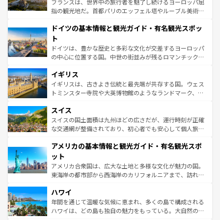
フランスは、世界中の旅行者を魅了し続けるヨーロッパ屈
アートに溢れた街角から、地方では古代ローマ遺跡や中世
指の観光地だ。首都パリのエッフェル塔やルーブル美術館
の城塞都市、穏やかなビーチリゾートまで多彩な表情を見
といった象徴的なスポットから、田舎町の古風な美しさま
せる。地方によって風土や気候が異なるスペインはその個
ドイツの基本情報と観光ガイド・有名観光スポッ
で、幅広い魅力が詰まっている。華麗な宮殿、歴史的な大
性で訪れる人を魅了する。 なお、新着のスペイン情報は
コ
聖堂、美しいビーチ、そして豊かな自然が、訪れる者を心
ト
ンテンツ一覧
を参照してほしい。
から魅了する。また、フランスは美食の国としても知ら
ドイツは、豊かな歴史と多彩な文化が交差するヨーロッパ
れ、フランス料理はユネスコ無形文化遺産にも登録されて
の中心に位置する国。中世の街並みが残るロマンチック街
いる。シャンパンの発祥地であるランス、プロヴァンスの
道から、未来を先取りするようなモダンな都市まで多様な
香り高いラベンダー畑など、多彩な楽しみ方が可能だ。さ
イギリス
顔を持つこの国は、どこを歩いても飽きることがない。ベ
らに、パリ以外の地域にも魅力が溢れており、どの街角に
ルリンの文化的活気、バイエルン州のアルプスの絶景、そ
イギリスは、古きよき伝統と最先端が共存する国。ウェス
も豊かな歴史と文化が息づいている。パリ以外の個性あふ
してライン川沿いのワイン畑といった風景は必見。ビール
トミンスター寺院や大英博物館のようなランドマーク、歴
れる地方に足を運ぶとそれぞれで全く異なる文化を体験で
とソーセージを味わいながら地元の人と過ごす楽しい時間
史ある大学都市、美しい丘陵地帯や牧歌的な風景など、エ
きるだろう。 なお、新着のフランス情報は
コンテンツ一覧
スイス
は、お酒好きな人にはぜひ体験してほしい。 なお、新着の
リアごとに異なる魅力がある。また、優雅なアフタヌーン
を参照してほしい。
ドイツ情報は
コンテンツ一覧
を参照してほしい。
ティー、ビール好きにはたまらない英国パブ、サッカー観
スイスの国土面積は九州ほどの広さだが、運行時刻が正確
戦など、本場だからこそできる体験も豊富。イギリスを旅
な交通網が整備されており、初心者でも安心して個人旅行
して楽しみつくそう。 なお、新着のイギリス情報は
コンテ
を楽しめる。日本同様に時刻表どおりの旅が可能だ。中世
アメリカの基本情報と観光ガイド・有名観光スポ
ンツ一覧
を参照してほしい。
の建物がそのまま残る町や、スイスならではのユニークな
博物館もあり、アルプス観光だけでなく町歩きも満喫する
ット
ことができる。国民の所得が高いため物価も高いが、旅行
アメリカ合衆国は、広大な土地と多様な文化が魅力の国。
者向けの交通パス提供のサービスもあり、うまく活用すれ
東海岸の都市部から西海岸のカリフォルニアまで、訪れる
ば市内交通費無料で観光を楽しむこともできる。 なお、新
場所ごとに異なる風景と体験が待っている。ニューヨーク
着のスイス情報は
コンテンツ一覧
を参照してほしい。
ハワイ
のような巨大都市は、観光、ショッピング、エンターテイ
ンメントが詰まった刺激的なスポットだ。一方、アメリカ
年間を通じて温暖な気候に恵まれ、多くの島で構成される
西部には大自然が広がり、グランドキャニオンやイエロー
ハワイは、どの島も独自の魅力をもっている。大自然の神
ストーン国立公園といった絶景が堪能できる。さらに、南
秘を感じたいなら、火山が生み出した壮大な景観を誇るハ