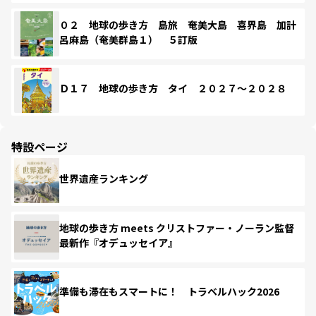
０２ 地球の歩き方 島旅 奄美大島 喜界島 加計
呂麻島（奄美群島１） ５訂版
Ｄ１７ 地球の歩き方 タイ ２０２７～２０２８
特設ページ
世界遺産ランキング
地球の歩き方 meets クリストファー・ノーラン監督
最新作『オデュッセイア』
準備も滞在もスマートに！ トラベルハック2026