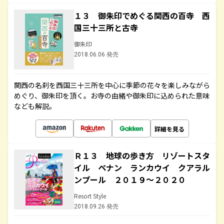
１３ 御朱印でめぐる関西の百寺 西
国三十三所と古寺
御朱印
2018.06.06 発売
関西の名刹を西国三十三所を中心に季節の花々を楽しみながら
めぐり、御朱印を頂く。お寺の由緒や御朱印に込められた意味
なども解説。
詳細を見る
Ｒ１３ 地球の歩き方 リゾートスタ
イル ペナン ランカウイ クアラル
ンプール ２０１９～２０２０
Resort Style
2018.09.26 発売