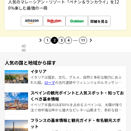
人気のマレーシアン・リゾート「ペナン＆ランカウイ」を12
0％楽しむ最強の一冊
詳細を見る
…
1
2
3
4
11
AD
AD
人気の国と地域から探す
イタリア
イタリアは歴史、文化、グルメ、自然と多彩な魅力にあふ
れた国。
ローマ
の古代遺跡やフィレンツェのルネッサンス
美術、ヴェネツィアの運河など、歴史あるスポットはもち
スペインの観光ポイントと人気スポット・知ってお
ろん、トスカーナの美しい田園風景やアマルフィ海岸の絶
景など、自然景観も見逃せない。観光の合間には、本場の
くべき基本情報
ピザやパスタなど、絶品のイタリア料理を堪能することも
イベリア半島のほぼ80％を占めるスペインは、太陽が降り
できる。朝目覚めてから夜眠るまで、すべての瞬間を楽し
注ぐ地中海沿岸から雄大なピレネー山脈まで、多彩な自然
ませてくれるイタリアで、忘れられない旅をしてみよう！
と文化が詰まったヨーロッパ屈指の旅行先だ。多様な地域
なお、新着のイタリア情報は
コンテンツ一覧
を参照してほ
フランスの基本情報と観光ガイド・有名観光スポ
文化が根付くこの国では、情熱的なフラメンコ、熱気あふ
しい。
れる闘牛、そして美味しいタパスが生活の一部となってい
ット
る。首都マドリードの洗練された雰囲気や、バルセロナの