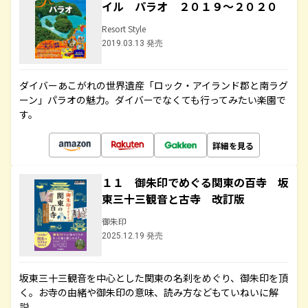
イル パラオ ２０１９～２０２０
Resort Style
2019.03.13 発売
ダイバーあこがれの世界遺産「ロック・アイランド郡と南ラグ
ーン」パラオの魅力。ダイバーでなくても行ってみたい楽園で
す。
詳細を見る
１１ 御朱印でめぐる関東の百寺 坂
東三十三観音と古寺 改訂版
御朱印
2025.12.19 発売
坂東三十三観音を中心とした関東の名刹をめぐり、御朱印を頂
く。お寺の由緒や御朱印の意味、読み方などもていねいに解
説。