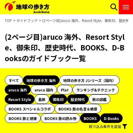
TOP
ガイドブック
(2ページ目)aruco 海外、Resort Style、御朱印、歴
(2ページ目)aruco 海外、Resort Styl
e、御朱印、歴史時代、BOOKS、D-B
ooksのガイドブック一覧
すべて
地球の歩き方 海外
地球の歩き方 Jシリーズ（国内）
aruco 海外
aruco 国内
Plat
ランキング&テクニック
Resort Style
島旅
御朱印
歴史時代
旅の図鑑
BOOKS スペシャルコラボ
BOOKS 旅の名言＆絶景
BOOKS 旅と健康
BOOKS 旅の読み物
BOOKS
D-Books
絞り込み条件を追加