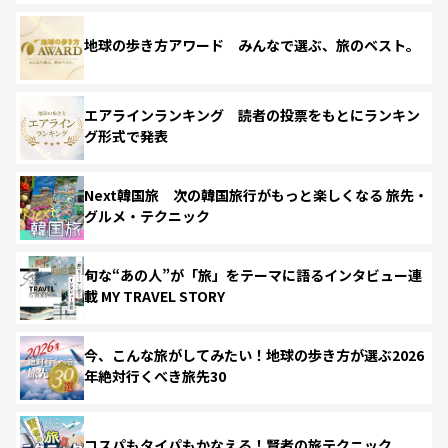
地球の歩き方アワード みんなで選ぶ、旅のベスト。
エアラインランキング 読者の投票をもとにランキン
グ形式で発表
Next韓国旅 次の韓国旅行がもっと楽しくなる 旅先・
グルメ・テクニック
旬な“あの人”が「旅」をテーマに語るインタビュー連
載 MY TRAVEL STORY
今、こんな旅がしてみたい！地球の歩き方が選ぶ2026
年絶対行くべき旅先30
コスパもタイパもかなえる！賢者の旅テクニック