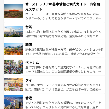
オーストラリアの基本情報と観光ガイド・有名観
部のニューオーリンズでは、音楽と美食が融合した独特の
ワイ島は見逃せない。また、定番の観光地といえばオアフ
文化が魅力。旅行者はアメリカの各地域で異なる魅力を楽
島だが、静かな自然を求めるならマウイ島やカウアイ島が
光スポット
しみながら、その多様性と豊かな歴史を感じることができ
おすすめ。エメラルドグリーンに輝く海をはじめ、豊かな
オーストラリアは、壮大な自然と多様な文化が魅力の国。
るだろう。車でのロードトリップや列車の旅も、アメリカ
文化や歴史が息づいている。「アロハスピリット」と呼ば
シドニーのシンボルであるシドニー・オペラハウス、オー
ならではの贅沢な旅のスタイルだ。 なお、新着のアメリカ
れるおもてなしの心で訪れる人々を迎えてくれるハワイの
ストラリア東海岸北部に広がる大サンゴ礁地帯グレートバ
情報は
コンテンツ一覧
を参照してほしい。
人々、おいしいローカルフードやハワイアンミュージッ
台湾
リアリーフや大陸中央部にそびえるウルル（エアーズロッ
ク、伝統的なフラダンスなど、すべてがハワイの魅力を彩
ク）、タスマニアの美しい原生林やケアンズの熱帯雨林な
日本から約４時間ほどでたどり着く台湾は、多彩な文化と
っている。訪れるたびに新しい発見と感動が待っているハ
ど、見どころがたくさん。また、カフェやワイン、オージ
自然が織りなす魅力的な観光地。活気あふれる大都市の台
ワイを、存分に味わってほしい。 なお、新着のハワイ情報
ービーフなどの食文化も豊かで、美味しいものであふれて
北やノスタルジックな町並みが人気な九份（ジォウフェ
は
コンテンツ一覧
を参照してほしい。
韓国
いる。アクティビティも充実しており、サーフィンやダイ
ン）、静ひつな山岳地帯である台湾東部など、都市の喧騒
ビング、ハイキングなど、アウトドア好きにはたまらな
と山間の静けさが共存しており、訪れる人に新しい発見と
歴史ある王朝文化が残る一方で、最先端のファッションやK
い。オーストラリアの多彩な魅力を存分に味わいつくそ
驚きをもたらしてくれる。また、奥深い台湾の食文化も魅
-POPで世界を席巻している韓国。首都ソウルの宮殿や伝統
う。 なお、新着のオーストラリア情報は
コンテンツ一覧
を
力で、夜市などの屋台グルメから高級料理、ヘルシーで美
家屋が並ぶエリアでは韓国の歴史と文化に浸ることがで
参照してほしい。
ベトナム
容にもいいと評判のスイーツなど、バラエティ豊かな料理
き、地方に足を延ばせば四季折々の自然美を楽しむことが
が味わえる。 なお、新着の台湾情報は
コンテンツ一覧
を参
できる。そして、キムチや焼肉、絶品のストリートフード
豊かな自然と多様な文化が魅力的なベトナム。南北に細長
照してほしい。
まで、さまざまな韓国料理が待っている。夜には、韓国な
く伸びる国土には、広大な田園風景や青々とした山々、世
らではのナイトライフも堪能できる。あたたかいホスピタ
界遺産に登録された壮大な自然景観が点在し、都市部では
タイ
リティに包まれながら、韓国の多彩な魅力を心ゆくまで味
急速な発展と共に伝統が息づく。ハノイの古い町並みやホ
わってみてほしい。 なお、新着の韓国情報は
コンテンツ一
ーチミン市のフランス統治時代の建物も、独特の雰囲気を
タイは、東南アジアに位置する豊かな自然と歴史が息づく
覧
を参照してほしい。
醸し出している。また、バラエティの豊かさとおいしさで
国だ。首都バンコクは高層ビルが立ち並ぶ一方、伝統的な
世界中の食通を魅了してやまないベトナム料理も魅力のひ
寺院や市場がいたるところに点在し、古きよき文化と現代
香港
とつ。フォーやバインミー、ベトナムコーヒーなどは、ぜ
の活気が交差している。北部ではチェンマイなどの山岳地
ひ現地で味わいたい。どの地域を訪れてもあたたかい人々
帯で自然と触れ合い、南部ではプーケットやクラビの美し
アジアと西洋の文化が交わる香港は、特有のエネルギーを
が旅行者を迎えてくれるので、きっと忘れられない旅にな
いビーチでリゾート気分を楽しむことができる。タイ料理
もっている。ヴィクトリア湾に広がる壮大な景色、近未来