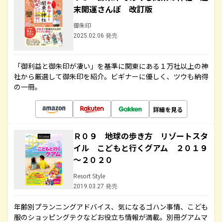
末開運さんぽ 改訂版
御朱印
2025.02.06 発売
「御利益と御朱印が凄い」を基準に関東にある１万社以上の神
社から厳選して御朱印を紹介。ビギナーに優しく、ツウも納得
の一冊。
詳細を見る
Ｒ０９ 地球の歩き方 リゾートスタ
イル こどもと行くグアム ２０１９
～２０２０
Resort Style
2019.03.27 発売
年齢別プランニングアドバイス、気になるゴハン事情、こども
服のショッピングテクなどお役立ち情報が満載。別冊グアムマ