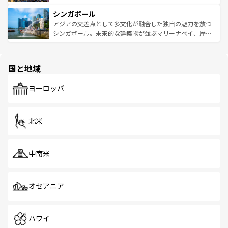
るはずだ。 なお、新着のベトナム情報は
コンテンツ一覧
を
は世界的に有名で、屋台から高級レストランまで味覚を刺
的なアートスポット、そして歴史と現代が融合した町並
参照してほしい。
シンガポール
激する。気候は一年中温暖で、どの季節にも異なる楽しみ
み、どこを訪れても感動するはず。観光スポットが密集し
が待っている。親しみやすいタイの人々、仏教を中心とし
ており、効率よく見どころを回れるのも魅力。息をのむよ
アジアの交差点として多文化が融合した独自の魅力を放つ
た文化、そして多様な観光資源が、訪れる旅人を魅了し続
うな絶景から文化的な体験まで、香港を存分に楽しみ尽く
シンガポール。未来的な建築物が並ぶマリーナベイ、歴史
ける。 なお、新着のタイ情報は
コンテンツ一覧
を参照して
そう。 なお、新着の香港情報は
コンテンツ一覧
を参照して
と伝統を感じられるエスニックタウン、多数の緑豊かな公
ほしい。
ほしい。
園や自然保護区など、自然が調和した近代的な景観と文化
の多様性あふれるカラフルな町は、どこを歩いても新しい
国と地域
発見がある。さらに、治安のよさや充実した公共交通機関
も、旅行者にとっては魅力的なポイント。グルメも豊富
で、ホーカーズは地元の風情を楽しめる外せないスポット
ヨーロッパ
だ。訪れる人を飽きさせないシンガポールで、多様な魅力
を体感しよう。 なお、新着のシンガポール情報は
コンテン
ツ一覧
を参照してほしい。
北米
中南米
オセアニア
ハワイ