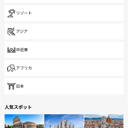
リゾート
アジア
中近東
アフリカ
日本
人気スポット