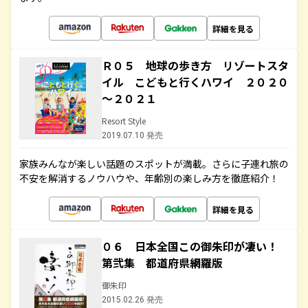
詳細を見る
Ｒ０５ 地球の歩き方 リゾートスタ
イル こどもと行くハワイ ２０２０
～２０２１
Resort Style
2019.07.10 発売
家族みんなが楽しい話題のスポットが満載。さらに子連れ旅の
不安を解消するノウハウや、年齢別の楽しみ方を徹底紹介！
詳細を見る
０６ 日本全国この御朱印が凄い！
第弐集 都道府県網羅版
御朱印
2015.02.26 発売