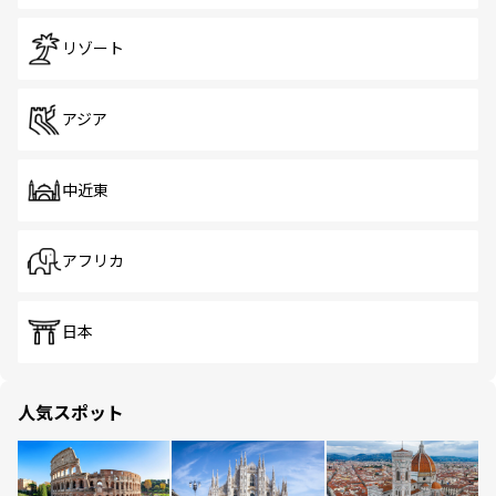
リゾート
アジア
中近東
アフリカ
日本
人気スポット