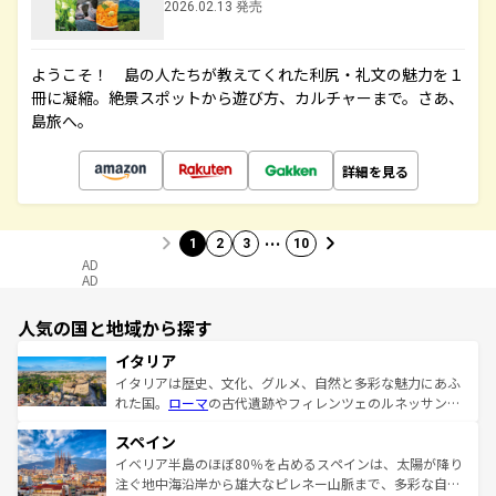
2026.02.13 発売
ようこそ！ 島の人たちが教えてくれた利尻・礼文の魅力を１
冊に凝縮。絶景スポットから遊び方、カルチャーまで。さあ、
島旅へ。
詳細を見る
…
1
2
3
10
AD
AD
人気の国と地域から探す
イタリア
イタリアは歴史、文化、グルメ、自然と多彩な魅力にあふ
れた国。
ローマ
の古代遺跡やフィレンツェのルネッサンス
美術、ヴェネツィアの運河など、歴史あるスポットはもち
スペイン
ろん、トスカーナの美しい田園風景やアマルフィ海岸の絶
景など、自然景観も見逃せない。観光の合間には、本場の
イベリア半島のほぼ80％を占めるスペインは、太陽が降り
ピザやパスタなど、絶品のイタリア料理を堪能することも
注ぐ地中海沿岸から雄大なピレネー山脈まで、多彩な自然