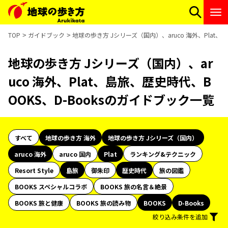
TOP
ガイドブック
地球の歩き方 Jシリーズ（国内）、aruco 海外、Plat、
地球の歩き方 Jシリーズ（国内）、ar
uco 海外、Plat、島旅、歴史時代、B
OOKS、D-Booksのガイドブック一覧
すべて
地球の歩き方 海外
地球の歩き方 Jシリーズ（国内）
aruco 海外
aruco 国内
Plat
ランキング&テクニック
Resort Style
島旅
御朱印
歴史時代
旅の図鑑
BOOKS スペシャルコラボ
BOOKS 旅の名言＆絶景
BOOKS 旅と健康
BOOKS 旅の読み物
BOOKS
D-Books
絞り込み条件を追加