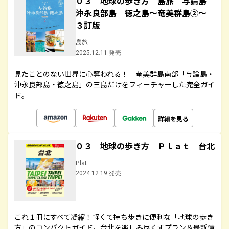
０３ 地球の歩き方 島旅 与論島
沖永良部島 徳之島～奄美群島②～
３訂版
島旅
2025.12.11 発売
見たことのない世界に心奪われる！ 奄美群島南部「与論島・
沖永良部島・徳之島」の三島だけをフィーチャーした完全ガイ
ド。
詳細を見る
０３ 地球の歩き方 Ｐｌａｔ 台北
Plat
2024.12.19 発売
これ１冊にすべて凝縮！軽くて持ち歩きに便利な「地球の歩き
方」のコンパクトガイド。台北を楽しみ尽くすプラン＆最新情