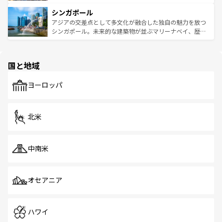
るはずだ。 なお、新着のベトナム情報は
コンテンツ一覧
を
は世界的に有名で、屋台から高級レストランまで味覚を刺
的なアートスポット、そして歴史と現代が融合した町並
参照してほしい。
シンガポール
激する。気候は一年中温暖で、どの季節にも異なる楽しみ
み、どこを訪れても感動するはず。観光スポットが密集し
が待っている。親しみやすいタイの人々、仏教を中心とし
ており、効率よく見どころを回れるのも魅力。息をのむよ
アジアの交差点として多文化が融合した独自の魅力を放つ
た文化、そして多様な観光資源が、訪れる旅人を魅了し続
うな絶景から文化的な体験まで、香港を存分に楽しみ尽く
シンガポール。未来的な建築物が並ぶマリーナベイ、歴史
ける。 なお、新着のタイ情報は
コンテンツ一覧
を参照して
そう。 なお、新着の香港情報は
コンテンツ一覧
を参照して
と伝統を感じられるエスニックタウン、多数の緑豊かな公
ほしい。
ほしい。
園や自然保護区など、自然が調和した近代的な景観と文化
の多様性あふれるカラフルな町は、どこを歩いても新しい
国と地域
発見がある。さらに、治安のよさや充実した公共交通機関
も、旅行者にとっては魅力的なポイント。グルメも豊富
で、ホーカーズは地元の風情を楽しめる外せないスポット
ヨーロッパ
だ。訪れる人を飽きさせないシンガポールで、多様な魅力
を体感しよう。 なお、新着のシンガポール情報は
コンテン
ツ一覧
を参照してほしい。
北米
中南米
オセアニア
ハワイ