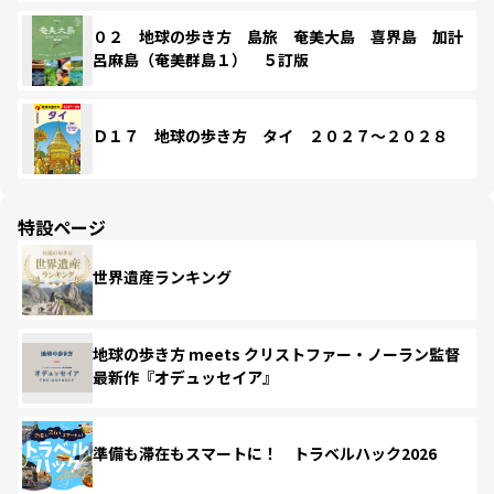
０２ 地球の歩き方 島旅 奄美大島 喜界島 加計
呂麻島（奄美群島１） ５訂版
Ｄ１７ 地球の歩き方 タイ ２０２７～２０２８
特設ページ
世界遺産ランキング
地球の歩き方 meets クリストファー・ノーラン監督
最新作『オデュッセイア』
準備も滞在もスマートに！ トラベルハック2026