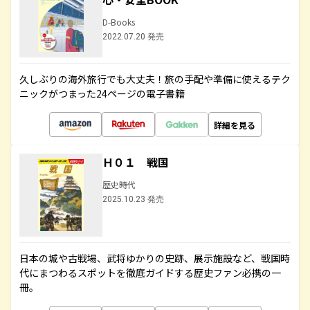
D-Books
2022.07.20 発売
久しぶりの海外旅行でも大丈夫！旅の手配や準備に使えるテク
ニックがつまった24ページの電子書籍
詳細を見る
Ｈ０１ 戦国
歴史時代
2025.10.23 発売
日本の城や古戦場、武将ゆかりの史跡、展示施設など、戦国時
代にまつわるスポットを徹底ガイドする歴史ファン必携の一
冊。