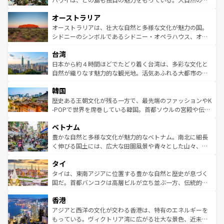
ストーン国立公園といった絶景が堪能できる。さらに、南
秘を感じたいなら、火山が生み出した壮大な景観を誇るハ
オーストラリア
部のニューオーリンズでは、音楽と美食が融合した独特の
ワイ島は見逃せない。また、定番の観光地といえばオアフ
文化が魅力。旅行者はアメリカの各地域で異なる魅力を楽
島だが、静かな自然を求めるならマウイ島やカウアイ島が
オーストラリアは、壮大な自然と多様な文化が魅力の国。
しみながら、その多様性と豊かな歴史を感じることができ
おすすめ。エメラルドグリーンに輝く海をはじめ、豊かな
シドニーのシンボルであるシドニー・オペラハウス、オー
るだろう。車でのロードトリップや列車の旅も、アメリカ
文化や歴史が息づいている。「アロハスピリット」と呼ば
ストラリア東海岸北部に広がる大サンゴ礁地帯グレートバ
ならではの贅沢な旅のスタイルだ。 なお、新着のアメリカ
台湾
れるおもてなしの心で訪れる人々を迎えてくれるハワイの
リアリーフや大陸中央部にそびえるウルル（エアーズロッ
情報は
コンテンツ一覧
を参照してほしい。
人々、おいしいローカルフードやハワイアンミュージッ
ク）、タスマニアの美しい原生林やケアンズの熱帯雨林な
日本から約４時間ほどでたどり着く台湾は、多彩な文化と
ク、伝統的なフラダンスなど、すべてがハワイの魅力を彩
ど、見どころがたくさん。また、カフェやワイン、オージ
自然が織りなす魅力的な観光地。活気あふれる大都市の台
っている。訪れるたびに新しい発見と感動が待っているハ
ービーフなどの食文化も豊かで、美味しいものであふれて
北やノスタルジックな町並みが人気な九份（ジォウフェ
ワイを、存分に味わってほしい。 なお、新着のハワイ情報
韓国
いる。アクティビティも充実しており、サーフィンやダイ
ン）、静ひつな山岳地帯である台湾東部など、都市の喧騒
は
コンテンツ一覧
を参照してほしい。
ビング、ハイキングなど、アウトドア好きにはたまらな
と山間の静けさが共存しており、訪れる人に新しい発見と
歴史ある王朝文化が残る一方で、最先端のファッションやK
い。オーストラリアの多彩な魅力を存分に味わいつくそ
驚きをもたらしてくれる。また、奥深い台湾の食文化も魅
-POPで世界を席巻している韓国。首都ソウルの宮殿や伝統
う。 なお、新着のオーストラリア情報は
コンテンツ一覧
を
力で、夜市などの屋台グルメから高級料理、ヘルシーで美
家屋が並ぶエリアでは韓国の歴史と文化に浸ることがで
参照してほしい。
ベトナム
容にもいいと評判のスイーツなど、バラエティ豊かな料理
き、地方に足を延ばせば四季折々の自然美を楽しむことが
が味わえる。 なお、新着の台湾情報は
コンテンツ一覧
を参
できる。そして、キムチや焼肉、絶品のストリートフード
豊かな自然と多様な文化が魅力的なベトナム。南北に細長
照してほしい。
まで、さまざまな韓国料理が待っている。夜には、韓国な
く伸びる国土には、広大な田園風景や青々とした山々、世
らではのナイトライフも堪能できる。あたたかいホスピタ
界遺産に登録された壮大な自然景観が点在し、都市部では
タイ
リティに包まれながら、韓国の多彩な魅力を心ゆくまで味
急速な発展と共に伝統が息づく。ハノイの古い町並みやホ
わってみてほしい。 なお、新着の韓国情報は
コンテンツ一
ーチミン市のフランス統治時代の建物も、独特の雰囲気を
タイは、東南アジアに位置する豊かな自然と歴史が息づく
覧
を参照してほしい。
醸し出している。また、バラエティの豊かさとおいしさで
国だ。首都バンコクは高層ビルが立ち並ぶ一方、伝統的な
世界中の食通を魅了してやまないベトナム料理も魅力のひ
寺院や市場がいたるところに点在し、古きよき文化と現代
香港
とつ。フォーやバインミー、ベトナムコーヒーなどは、ぜ
の活気が交差している。北部ではチェンマイなどの山岳地
ひ現地で味わいたい。どの地域を訪れてもあたたかい人々
帯で自然と触れ合い、南部ではプーケットやクラビの美し
アジアと西洋の文化が交わる香港は、特有のエネルギーを
が旅行者を迎えてくれるので、きっと忘れられない旅にな
いビーチでリゾート気分を楽しむことができる。タイ料理
もっている。ヴィクトリア湾に広がる壮大な景色、近未来