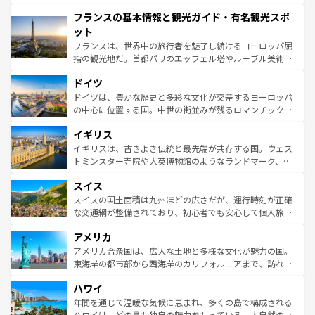
できる。朝目覚めてから夜眠るまで、すべての瞬間を楽し
と文化が詰まったヨーロッパ屈指の旅行先だ。多様な地域
フランスの基本情報と観光ガイド・有名観光スポ
ませてくれるイタリアで、忘れられない旅をしてみよう！
文化が根付くこの国では、情熱的なフラメンコ、熱気あふ
なお、新着のイタリア情報は
コンテンツ一覧
を参照してほ
れる闘牛、そして美味しいタパスが生活の一部となってい
ット
しい。
る。首都マドリードの洗練された雰囲気や、バルセロナの
フランスは、世界中の旅行者を魅了し続けるヨーロッパ屈
アートに溢れた街角から、地方では古代ローマ遺跡や中世
指の観光地だ。首都パリのエッフェル塔やルーブル美術館
の城塞都市、穏やかなビーチリゾートまで多彩な表情を見
といった象徴的なスポットから、田舎町の古風な美しさま
せる。地方によって風土や気候が異なるスペインはその個
ドイツ
で、幅広い魅力が詰まっている。華麗な宮殿、歴史的な大
性で訪れる人を魅了する。 なお、新着のスペイン情報は
コ
聖堂、美しいビーチ、そして豊かな自然が、訪れる者を心
ドイツは、豊かな歴史と多彩な文化が交差するヨーロッパ
ンテンツ一覧
を参照してほしい。
から魅了する。また、フランスは美食の国としても知ら
の中心に位置する国。中世の街並みが残るロマンチック街
れ、フランス料理はユネスコ無形文化遺産にも登録されて
道から、未来を先取りするようなモダンな都市まで多様な
イギリス
いる。シャンパンの発祥地であるランス、プロヴァンスの
顔を持つこの国は、どこを歩いても飽きることがない。ベ
香り高いラベンダー畑など、多彩な楽しみ方が可能だ。さ
ルリンの文化的活気、バイエルン州のアルプスの絶景、そ
イギリスは、古きよき伝統と最先端が共存する国。ウェス
らに、パリ以外の地域にも魅力が溢れており、どの街角に
してライン川沿いのワイン畑といった風景は必見。ビール
トミンスター寺院や大英博物館のようなランドマーク、歴
も豊かな歴史と文化が息づいている。パリ以外の個性あふ
とソーセージを味わいながら地元の人と過ごす楽しい時間
史ある大学都市、美しい丘陵地帯や牧歌的な風景など、エ
れる地方に足を運ぶとそれぞれで全く異なる文化を体験で
スイス
は、お酒好きな人にはぜひ体験してほしい。 なお、新着の
リアごとに異なる魅力がある。また、優雅なアフタヌーン
きるだろう。 なお、新着のフランス情報は
コンテンツ一覧
ドイツ情報は
コンテンツ一覧
を参照してほしい。
ティー、ビール好きにはたまらない英国パブ、サッカー観
スイスの国土面積は九州ほどの広さだが、運行時刻が正確
を参照してほしい。
戦など、本場だからこそできる体験も豊富。イギリスを旅
な交通網が整備されており、初心者でも安心して個人旅行
して楽しみつくそう。 なお、新着のイギリス情報は
コンテ
を楽しめる。日本同様に時刻表どおりの旅が可能だ。中世
アメリカ
ンツ一覧
を参照してほしい。
の建物がそのまま残る町や、スイスならではのユニークな
博物館もあり、アルプス観光だけでなく町歩きも満喫する
アメリカ合衆国は、広大な土地と多様な文化が魅力の国。
ことができる。国民の所得が高いため物価も高いが、旅行
東海岸の都市部から西海岸のカリフォルニアまで、訪れる
者向けの交通パス提供のサービスもあり、うまく活用すれ
場所ごとに異なる風景と体験が待っている。ニューヨーク
ハワイ
ば市内交通費無料で観光を楽しむこともできる。 なお、新
のような巨大都市は、観光、ショッピング、エンターテイ
着のスイス情報は
コンテンツ一覧
を参照してほしい。
ンメントが詰まった刺激的なスポットだ。一方、アメリカ
年間を通じて温暖な気候に恵まれ、多くの島で構成される
西部には大自然が広がり、グランドキャニオンやイエロー
ハワイは、どの島も独自の魅力をもっている。大自然の神