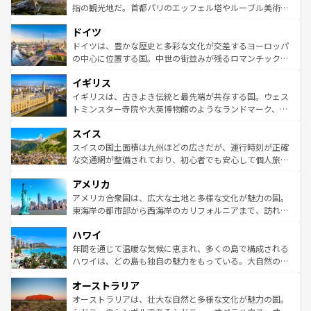
しい。
る。首都マドリードの洗練された雰囲気や、バルセロナの
指の観光地だ。首都パリのエッフェル塔やルーブル美術館
アートに溢れた街角から、地方では古代ローマ遺跡や中世
といった象徴的なスポットから、田舎町の古風な美しさま
ドイツ
の城塞都市、穏やかなビーチリゾートまで多彩な表情を見
で、幅広い魅力が詰まっている。華麗な宮殿、歴史的な大
せる。地方によって風土や気候が異なるスペインはその個
聖堂、美しいビーチ、そして豊かな自然が、訪れる者を心
ドイツは、豊かな歴史と多彩な文化が交差するヨーロッパ
性で訪れる人を魅了する。 なお、新着のスペイン情報は
コ
から魅了する。また、フランスは美食の国としても知ら
の中心に位置する国。中世の街並みが残るロマンチック街
ンテンツ一覧
を参照してほしい。
れ、フランス料理はユネスコ無形文化遺産にも登録されて
道から、未来を先取りするようなモダンな都市まで多様な
イギリス
いる。シャンパンの発祥地であるランス、プロヴァンスの
顔を持つこの国は、どこを歩いても飽きることがない。ベ
香り高いラベンダー畑など、多彩な楽しみ方が可能だ。さ
ルリンの文化的活気、バイエルン州のアルプスの絶景、そ
イギリスは、古きよき伝統と最先端が共存する国。ウェス
らに、パリ以外の地域にも魅力が溢れており、どの街角に
してライン川沿いのワイン畑といった風景は必見。ビール
トミンスター寺院や大英博物館のようなランドマーク、歴
も豊かな歴史と文化が息づいている。パリ以外の個性あふ
とソーセージを味わいながら地元の人と過ごす楽しい時間
史ある大学都市、美しい丘陵地帯や牧歌的な風景など、エ
れる地方に足を運ぶとそれぞれで全く異なる文化を体験で
スイス
は、お酒好きな人にはぜひ体験してほしい。 なお、新着の
リアごとに異なる魅力がある。また、優雅なアフタヌーン
きるだろう。 なお、新着のフランス情報は
コンテンツ一覧
ドイツ情報は
コンテンツ一覧
を参照してほしい。
ティー、ビール好きにはたまらない英国パブ、サッカー観
スイスの国土面積は九州ほどの広さだが、運行時刻が正確
を参照してほしい。
戦など、本場だからこそできる体験も豊富。イギリスを旅
な交通網が整備されており、初心者でも安心して個人旅行
して楽しみつくそう。 なお、新着のイギリス情報は
コンテ
を楽しめる。日本同様に時刻表どおりの旅が可能だ。中世
アメリカ
ンツ一覧
を参照してほしい。
の建物がそのまま残る町や、スイスならではのユニークな
博物館もあり、アルプス観光だけでなく町歩きも満喫する
アメリカ合衆国は、広大な土地と多様な文化が魅力の国。
ことができる。国民の所得が高いため物価も高いが、旅行
東海岸の都市部から西海岸のカリフォルニアまで、訪れる
者向けの交通パス提供のサービスもあり、うまく活用すれ
場所ごとに異なる風景と体験が待っている。ニューヨーク
ハワイ
ば市内交通費無料で観光を楽しむこともできる。 なお、新
のような巨大都市は、観光、ショッピング、エンターテイ
着のスイス情報は
コンテンツ一覧
を参照してほしい。
ンメントが詰まった刺激的なスポットだ。一方、アメリカ
年間を通じて温暖な気候に恵まれ、多くの島で構成される
西部には大自然が広がり、グランドキャニオンやイエロー
ハワイは、どの島も独自の魅力をもっている。大自然の神
ストーン国立公園といった絶景が堪能できる。さらに、南
秘を感じたいなら、火山が生み出した壮大な景観を誇るハ
オーストラリア
部のニューオーリンズでは、音楽と美食が融合した独特の
ワイ島は見逃せない。また、定番の観光地といえばオアフ
文化が魅力。旅行者はアメリカの各地域で異なる魅力を楽
島だが、静かな自然を求めるならマウイ島やカウアイ島が
オーストラリアは、壮大な自然と多様な文化が魅力の国。
しみながら、その多様性と豊かな歴史を感じることができ
おすすめ。エメラルドグリーンに輝く海をはじめ、豊かな