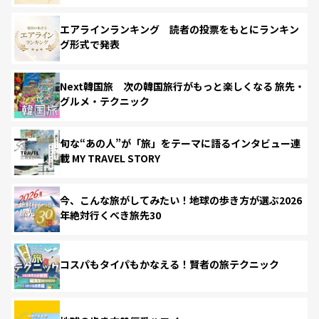
エアラインランキング 読者の投票をもとにランキン
グ形式で発表
Next韓国旅 次の韓国旅行がもっと楽しくなる 旅先・
グルメ・テクニック
旬な“あの人”が「旅」をテーマに語るインタビュー連
載 MY TRAVEL STORY
今、こんな旅がしてみたい！地球の歩き方が選ぶ2026
年絶対行くべき旅先30
コスパもタイパもかなえる！賢者の旅テクニック