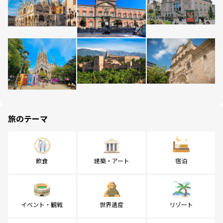
旅のテーマ
飲食
建築・アート
宿泊
イベント・観戦
世界遺産
リゾート