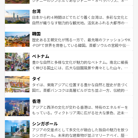
シドニーのシンボルであるシドニー・オペラハウス、オー
るだろう。車でのロードトリップや列車の旅も、アメリカ
文化や歴史が息づいている。「アロハスピリット」と呼ば
ストラリア東海岸北部に広がる大サンゴ礁地帯グレートバ
ならではの贅沢な旅のスタイルだ。 なお、新着のアメリカ
台湾
れるおもてなしの心で訪れる人々を迎えてくれるハワイの
リアリーフや大陸中央部にそびえるウルル（エアーズロッ
情報は
コンテンツ一覧
を参照してほしい。
人々、おいしいローカルフードやハワイアンミュージッ
ク）、タスマニアの美しい原生林やケアンズの熱帯雨林な
日本から約４時間ほどでたどり着く台湾は、多彩な文化と
ク、伝統的なフラダンスなど、すべてがハワイの魅力を彩
ど、見どころがたくさん。また、カフェやワイン、オージ
自然が織りなす魅力的な観光地。活気あふれる大都市の台
っている。訪れるたびに新しい発見と感動が待っているハ
ービーフなどの食文化も豊かで、美味しいものであふれて
北やノスタルジックな町並みが人気な九份（ジォウフェ
ワイを、存分に味わってほしい。 なお、新着のハワイ情報
韓国
いる。アクティビティも充実しており、サーフィンやダイ
ン）、静ひつな山岳地帯である台湾東部など、都市の喧騒
は
コンテンツ一覧
を参照してほしい。
ビング、ハイキングなど、アウトドア好きにはたまらな
と山間の静けさが共存しており、訪れる人に新しい発見と
歴史ある王朝文化が残る一方で、最先端のファッションやK
い。オーストラリアの多彩な魅力を存分に味わいつくそ
驚きをもたらしてくれる。また、奥深い台湾の食文化も魅
-POPで世界を席巻している韓国。首都ソウルの宮殿や伝統
う。 なお、新着のオーストラリア情報は
コンテンツ一覧
を
力で、夜市などの屋台グルメから高級料理、ヘルシーで美
家屋が並ぶエリアでは韓国の歴史と文化に浸ることがで
参照してほしい。
ベトナム
容にもいいと評判のスイーツなど、バラエティ豊かな料理
き、地方に足を延ばせば四季折々の自然美を楽しむことが
が味わえる。 なお、新着の台湾情報は
コンテンツ一覧
を参
できる。そして、キムチや焼肉、絶品のストリートフード
豊かな自然と多様な文化が魅力的なベトナム。南北に細長
照してほしい。
まで、さまざまな韓国料理が待っている。夜には、韓国な
く伸びる国土には、広大な田園風景や青々とした山々、世
らではのナイトライフも堪能できる。あたたかいホスピタ
界遺産に登録された壮大な自然景観が点在し、都市部では
タイ
リティに包まれながら、韓国の多彩な魅力を心ゆくまで味
急速な発展と共に伝統が息づく。ハノイの古い町並みやホ
わってみてほしい。 なお、新着の韓国情報は
コンテンツ一
ーチミン市のフランス統治時代の建物も、独特の雰囲気を
タイは、東南アジアに位置する豊かな自然と歴史が息づく
覧
を参照してほしい。
醸し出している。また、バラエティの豊かさとおいしさで
国だ。首都バンコクは高層ビルが立ち並ぶ一方、伝統的な
世界中の食通を魅了してやまないベトナム料理も魅力のひ
寺院や市場がいたるところに点在し、古きよき文化と現代
香港
とつ。フォーやバインミー、ベトナムコーヒーなどは、ぜ
の活気が交差している。北部ではチェンマイなどの山岳地
ひ現地で味わいたい。どの地域を訪れてもあたたかい人々
帯で自然と触れ合い、南部ではプーケットやクラビの美し
アジアと西洋の文化が交わる香港は、特有のエネルギーを
が旅行者を迎えてくれるので、きっと忘れられない旅にな
いビーチでリゾート気分を楽しむことができる。タイ料理
もっている。ヴィクトリア湾に広がる壮大な景色、近未来
るはずだ。 なお、新着のベトナム情報は
コンテンツ一覧
を
は世界的に有名で、屋台から高級レストランまで味覚を刺
的なアートスポット、そして歴史と現代が融合した町並
参照してほしい。
シンガポール
激する。気候は一年中温暖で、どの季節にも異なる楽しみ
み、どこを訪れても感動するはず。観光スポットが密集し
が待っている。親しみやすいタイの人々、仏教を中心とし
ており、効率よく見どころを回れるのも魅力。息をのむよ
アジアの交差点として多文化が融合した独自の魅力を放つ
た文化、そして多様な観光資源が、訪れる旅人を魅了し続
うな絶景から文化的な体験まで、香港を存分に楽しみ尽く
シンガポール。未来的な建築物が並ぶマリーナベイ、歴史