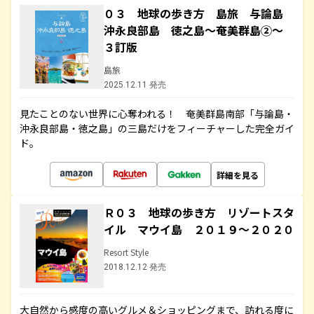
０３ 地球の歩き方 島旅 与論島
沖永良部島 徳之島～奄美群島②～
３訂版
島旅
2025.12.11 発売
見たことのない世界に心奪われる！ 奄美群島南部「与論島・
沖永良部島・徳之島」の三島だけをフィーチャーした完全ガイ
ド。
詳細を見る
Ｒ０３ 地球の歩き方 リゾートスタ
イル マウイ島 ２０１９～２０２０
Resort Style
2018.12.12 発売
大自然から感度の高いグルメ＆ショッピングまで、訪れる度に