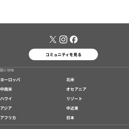
コミュニティを見る
国と地域
ヨーロッパ
北米
中南米
オセアニア
ハワイ
リゾート
アジア
中近東
アフリカ
日本