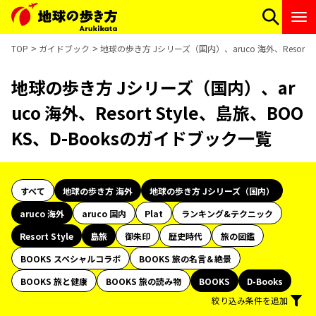
TOP
ガイドブック
地球の歩き方 Jシリーズ（国内）、aruco 海外、Resort 
地球の歩き方 Jシリーズ（国内）、ar
uco 海外、Resort Style、島旅、BOO
KS、D-Booksのガイドブック一覧
すべて
地球の歩き方 海外
地球の歩き方 Jシリーズ（国内）
aruco 海外
aruco 国内
Plat
ランキング&テクニック
Resort Style
島旅
御朱印
歴史時代
旅の図鑑
BOOKS スペシャルコラボ
BOOKS 旅の名言＆絶景
BOOKS 旅と健康
BOOKS 旅の読み物
BOOKS
D-Books
絞り込み条件を追加