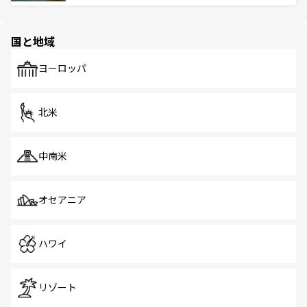
ける。 なお、新着のタイ情報は
コンテンツ一覧
を参照して
そう。 なお、新着の香港情報は
コンテンツ一覧
を参照して
と伝統を感じられるエスニックタウン、多数の緑豊かな公
ほしい。
ほしい。
園や自然保護区など、自然が調和した近代的な景観と文化
の多様性あふれるカラフルな町は、どこを歩いても新しい
国と地域
発見がある。さらに、治安のよさや充実した公共交通機関
も、旅行者にとっては魅力的なポイント。グルメも豊富
で、ホーカーズは地元の風情を楽しめる外せないスポット
ヨーロッパ
だ。訪れる人を飽きさせないシンガポールで、多様な魅力
を体感しよう。 なお、新着のシンガポール情報は
コンテン
ツ一覧
を参照してほしい。
北米
中南米
オセアニア
ハワイ
リゾート