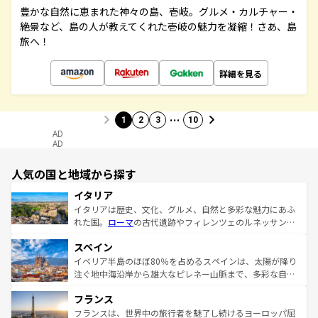
豊かな自然に恵まれた神々の島、壱岐。グルメ・カルチャー・
絶景など、島の人が教えてくれた壱岐の魅力を凝縮！さあ、島
旅へ！
詳細を見る
…
1
2
3
10
AD
AD
人気の国と地域から探す
イタリア
イタリアは歴史、文化、グルメ、自然と多彩な魅力にあふ
れた国。
ローマ
の古代遺跡やフィレンツェのルネッサンス
美術、ヴェネツィアの運河など、歴史あるスポットはもち
スペイン
ろん、トスカーナの美しい田園風景やアマルフィ海岸の絶
景など、自然景観も見逃せない。観光の合間には、本場の
イベリア半島のほぼ80％を占めるスペインは、太陽が降り
ピザやパスタなど、絶品のイタリア料理を堪能することも
注ぐ地中海沿岸から雄大なピレネー山脈まで、多彩な自然
できる。朝目覚めてから夜眠るまで、すべての瞬間を楽し
と文化が詰まったヨーロッパ屈指の旅行先だ。多様な地域
フランス
ませてくれるイタリアで、忘れられない旅をしてみよう！
文化が根付くこの国では、情熱的なフラメンコ、熱気あふ
なお、新着のイタリア情報は
コンテンツ一覧
を参照してほ
れる闘牛、そして美味しいタパスが生活の一部となってい
フランスは、世界中の旅行者を魅了し続けるヨーロッパ屈