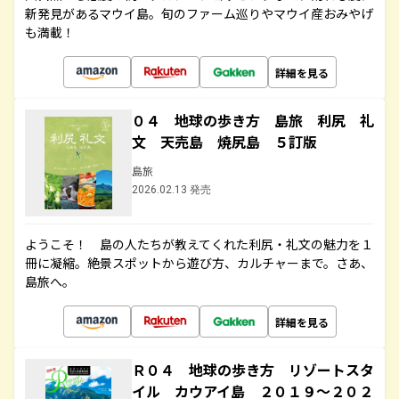
新発見があるマウイ島。旬のファーム巡りやマウイ産おみやげ
も満載！
詳細を見る
０４ 地球の歩き方 島旅 利尻 礼
文 天売島 焼尻島 ５訂版
島旅
2026.02.13 発売
ようこそ！ 島の人たちが教えてくれた利尻・礼文の魅力を１
冊に凝縮。絶景スポットから遊び方、カルチャーまで。さあ、
島旅へ。
詳細を見る
Ｒ０４ 地球の歩き方 リゾートスタ
イル カウアイ島 ２０１９～２０２