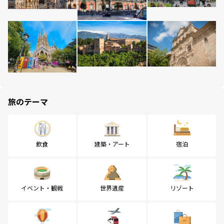
旅のテーマ
飲食
建築・アート
宿泊
イベント・観戦
世界遺産
リゾート