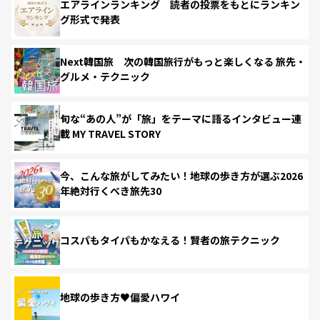
エアラインランキング 読者の投票をもとにランキン
グ形式で発表
Next韓国旅 次の韓国旅行がもっと楽しくなる 旅先・
グルメ・テクニック
旬な“あの人”が「旅」をテーマに語るインタビュー連
載 MY TRAVEL STORY
今、こんな旅がしてみたい！地球の歩き方が選ぶ2026
年絶対行くべき旅先30
コスパもタイパもかなえる！賢者の旅テクニック
地球の歩き方♥偏愛ハワイ