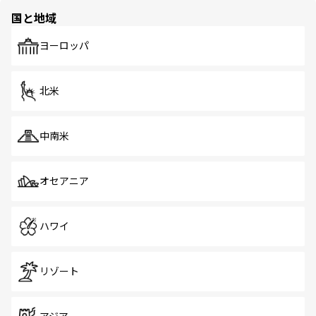
の多様性あふれるカラフルな町は、どこを歩いても新しい
国と地域
発見がある。さらに、治安のよさや充実した公共交通機関
も、旅行者にとっては魅力的なポイント。グルメも豊富
で、ホーカーズは地元の風情を楽しめる外せないスポット
ヨーロッパ
だ。訪れる人を飽きさせないシンガポールで、多様な魅力
を体感しよう。 なお、新着のシンガポール情報は
コンテン
ツ一覧
を参照してほしい。
北米
中南米
オセアニア
ハワイ
リゾート