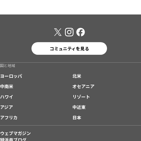
コミュニティを見る
国と地域
ヨーロッパ
北米
中南米
オセアニア
ハワイ
リゾート
アジア
中近東
アフリカ
日本
ウェブマガジン
特派員ブログ