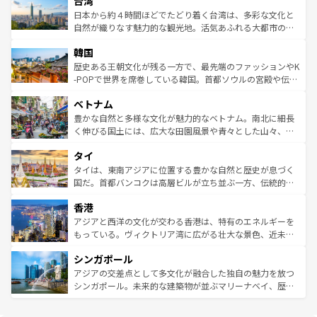
台湾
れるおもてなしの心で訪れる人々を迎えてくれるハワイの
リアリーフや大陸中央部にそびえるウルル（エアーズロッ
情報は
コンテンツ一覧
を参照してほしい。
人々、おいしいローカルフードやハワイアンミュージッ
ク）、タスマニアの美しい原生林やケアンズの熱帯雨林な
日本から約４時間ほどでたどり着く台湾は、多彩な文化と
ク、伝統的なフラダンスなど、すべてがハワイの魅力を彩
ど、見どころがたくさん。また、カフェやワイン、オージ
自然が織りなす魅力的な観光地。活気あふれる大都市の台
っている。訪れるたびに新しい発見と感動が待っているハ
ービーフなどの食文化も豊かで、美味しいものであふれて
北やノスタルジックな町並みが人気な九份（ジォウフェ
ワイを、存分に味わってほしい。 なお、新着のハワイ情報
韓国
いる。アクティビティも充実しており、サーフィンやダイ
ン）、静ひつな山岳地帯である台湾東部など、都市の喧騒
は
コンテンツ一覧
を参照してほしい。
ビング、ハイキングなど、アウトドア好きにはたまらな
と山間の静けさが共存しており、訪れる人に新しい発見と
歴史ある王朝文化が残る一方で、最先端のファッションやK
い。オーストラリアの多彩な魅力を存分に味わいつくそ
驚きをもたらしてくれる。また、奥深い台湾の食文化も魅
-POPで世界を席巻している韓国。首都ソウルの宮殿や伝統
う。 なお、新着のオーストラリア情報は
コンテンツ一覧
を
力で、夜市などの屋台グルメから高級料理、ヘルシーで美
家屋が並ぶエリアでは韓国の歴史と文化に浸ることがで
参照してほしい。
ベトナム
容にもいいと評判のスイーツなど、バラエティ豊かな料理
き、地方に足を延ばせば四季折々の自然美を楽しむことが
が味わえる。 なお、新着の台湾情報は
コンテンツ一覧
を参
できる。そして、キムチや焼肉、絶品のストリートフード
豊かな自然と多様な文化が魅力的なベトナム。南北に細長
照してほしい。
まで、さまざまな韓国料理が待っている。夜には、韓国な
く伸びる国土には、広大な田園風景や青々とした山々、世
らではのナイトライフも堪能できる。あたたかいホスピタ
界遺産に登録された壮大な自然景観が点在し、都市部では
タイ
リティに包まれながら、韓国の多彩な魅力を心ゆくまで味
急速な発展と共に伝統が息づく。ハノイの古い町並みやホ
わってみてほしい。 なお、新着の韓国情報は
コンテンツ一
ーチミン市のフランス統治時代の建物も、独特の雰囲気を
タイは、東南アジアに位置する豊かな自然と歴史が息づく
覧
を参照してほしい。
醸し出している。また、バラエティの豊かさとおいしさで
国だ。首都バンコクは高層ビルが立ち並ぶ一方、伝統的な
世界中の食通を魅了してやまないベトナム料理も魅力のひ
寺院や市場がいたるところに点在し、古きよき文化と現代
香港
とつ。フォーやバインミー、ベトナムコーヒーなどは、ぜ
の活気が交差している。北部ではチェンマイなどの山岳地
ひ現地で味わいたい。どの地域を訪れてもあたたかい人々
帯で自然と触れ合い、南部ではプーケットやクラビの美し
アジアと西洋の文化が交わる香港は、特有のエネルギーを
が旅行者を迎えてくれるので、きっと忘れられない旅にな
いビーチでリゾート気分を楽しむことができる。タイ料理
もっている。ヴィクトリア湾に広がる壮大な景色、近未来
るはずだ。 なお、新着のベトナム情報は
コンテンツ一覧
を
は世界的に有名で、屋台から高級レストランまで味覚を刺
的なアートスポット、そして歴史と現代が融合した町並
参照してほしい。
シンガポール
激する。気候は一年中温暖で、どの季節にも異なる楽しみ
み、どこを訪れても感動するはず。観光スポットが密集し
が待っている。親しみやすいタイの人々、仏教を中心とし
ており、効率よく見どころを回れるのも魅力。息をのむよ
アジアの交差点として多文化が融合した独自の魅力を放つ
た文化、そして多様な観光資源が、訪れる旅人を魅了し続
うな絶景から文化的な体験まで、香港を存分に楽しみ尽く
シンガポール。未来的な建築物が並ぶマリーナベイ、歴史
ける。 なお、新着のタイ情報は
コンテンツ一覧
を参照して
そう。 なお、新着の香港情報は
コンテンツ一覧
を参照して
と伝統を感じられるエスニックタウン、多数の緑豊かな公
ほしい。
ほしい。
園や自然保護区など、自然が調和した近代的な景観と文化