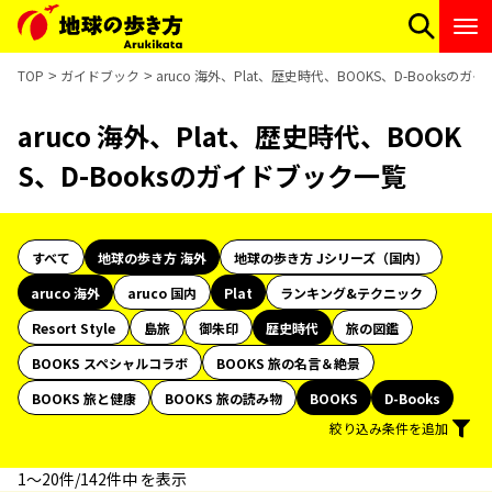
TOP
ガイドブック
aruco 海外、Plat、歴史時代、BOOKS、D-Booksの
aruco 海外、Plat、歴史時代、BOOK
S、D-Booksのガイドブック一覧
すべて
地球の歩き方 海外
地球の歩き方 Jシリーズ（国内）
aruco 海外
aruco 国内
Plat
ランキング&テクニック
Resort Style
島旅
御朱印
歴史時代
旅の図鑑
BOOKS スペシャルコラボ
BOOKS 旅の名言＆絶景
BOOKS 旅と健康
BOOKS 旅の読み物
BOOKS
D-Books
絞り込み条件を追加
1〜20件/142件中 を表示