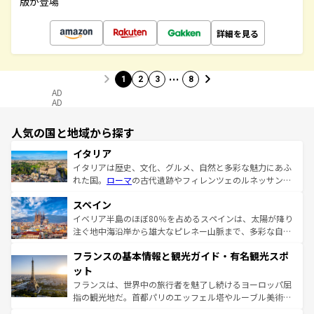
版が登場
詳細を見る
…
1
2
3
8
AD
AD
人気の国と地域から探す
イタリア
イタリアは歴史、文化、グルメ、自然と多彩な魅力にあふ
れた国。
ローマ
の古代遺跡やフィレンツェのルネッサンス
美術、ヴェネツィアの運河など、歴史あるスポットはもち
スペイン
ろん、トスカーナの美しい田園風景やアマルフィ海岸の絶
景など、自然景観も見逃せない。観光の合間には、本場の
イベリア半島のほぼ80％を占めるスペインは、太陽が降り
ピザやパスタなど、絶品のイタリア料理を堪能することも
注ぐ地中海沿岸から雄大なピレネー山脈まで、多彩な自然
できる。朝目覚めてから夜眠るまで、すべての瞬間を楽し
と文化が詰まったヨーロッパ屈指の旅行先だ。多様な地域
フランスの基本情報と観光ガイド・有名観光スポ
ませてくれるイタリアで、忘れられない旅をしてみよう！
文化が根付くこの国では、情熱的なフラメンコ、熱気あふ
なお、新着のイタリア情報は
コンテンツ一覧
を参照してほ
れる闘牛、そして美味しいタパスが生活の一部となってい
ット
しい。
る。首都マドリードの洗練された雰囲気や、バルセロナの
フランスは、世界中の旅行者を魅了し続けるヨーロッパ屈
アートに溢れた街角から、地方では古代ローマ遺跡や中世
指の観光地だ。首都パリのエッフェル塔やルーブル美術館
の城塞都市、穏やかなビーチリゾートまで多彩な表情を見
といった象徴的なスポットから、田舎町の古風な美しさま