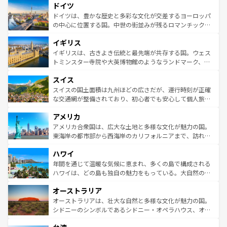
せる。地方によって風土や気候が異なるスペインはその個
ドイツ
で、幅広い魅力が詰まっている。華麗な宮殿、歴史的な大
性で訪れる人を魅了する。 なお、新着のスペイン情報は
コ
聖堂、美しいビーチ、そして豊かな自然が、訪れる者を心
ドイツは、豊かな歴史と多彩な文化が交差するヨーロッパ
ンテンツ一覧
を参照してほしい。
から魅了する。また、フランスは美食の国としても知ら
の中心に位置する国。中世の街並みが残るロマンチック街
れ、フランス料理はユネスコ無形文化遺産にも登録されて
道から、未来を先取りするようなモダンな都市まで多様な
イギリス
いる。シャンパンの発祥地であるランス、プロヴァンスの
顔を持つこの国は、どこを歩いても飽きることがない。ベ
香り高いラベンダー畑など、多彩な楽しみ方が可能だ。さ
ルリンの文化的活気、バイエルン州のアルプスの絶景、そ
イギリスは、古きよき伝統と最先端が共存する国。ウェス
らに、パリ以外の地域にも魅力が溢れており、どの街角に
してライン川沿いのワイン畑といった風景は必見。ビール
トミンスター寺院や大英博物館のようなランドマーク、歴
も豊かな歴史と文化が息づいている。パリ以外の個性あふ
とソーセージを味わいながら地元の人と過ごす楽しい時間
史ある大学都市、美しい丘陵地帯や牧歌的な風景など、エ
れる地方に足を運ぶとそれぞれで全く異なる文化を体験で
スイス
は、お酒好きな人にはぜひ体験してほしい。 なお、新着の
リアごとに異なる魅力がある。また、優雅なアフタヌーン
きるだろう。 なお、新着のフランス情報は
コンテンツ一覧
ドイツ情報は
コンテンツ一覧
を参照してほしい。
ティー、ビール好きにはたまらない英国パブ、サッカー観
スイスの国土面積は九州ほどの広さだが、運行時刻が正確
を参照してほしい。
戦など、本場だからこそできる体験も豊富。イギリスを旅
な交通網が整備されており、初心者でも安心して個人旅行
して楽しみつくそう。 なお、新着のイギリス情報は
コンテ
を楽しめる。日本同様に時刻表どおりの旅が可能だ。中世
アメリカ
ンツ一覧
を参照してほしい。
の建物がそのまま残る町や、スイスならではのユニークな
博物館もあり、アルプス観光だけでなく町歩きも満喫する
アメリカ合衆国は、広大な土地と多様な文化が魅力の国。
ことができる。国民の所得が高いため物価も高いが、旅行
東海岸の都市部から西海岸のカリフォルニアまで、訪れる
者向けの交通パス提供のサービスもあり、うまく活用すれ
場所ごとに異なる風景と体験が待っている。ニューヨーク
ハワイ
ば市内交通費無料で観光を楽しむこともできる。 なお、新
のような巨大都市は、観光、ショッピング、エンターテイ
着のスイス情報は
コンテンツ一覧
を参照してほしい。
ンメントが詰まった刺激的なスポットだ。一方、アメリカ
年間を通じて温暖な気候に恵まれ、多くの島で構成される
西部には大自然が広がり、グランドキャニオンやイエロー
ハワイは、どの島も独自の魅力をもっている。大自然の神
ストーン国立公園といった絶景が堪能できる。さらに、南
秘を感じたいなら、火山が生み出した壮大な景観を誇るハ
オーストラリア
部のニューオーリンズでは、音楽と美食が融合した独特の
ワイ島は見逃せない。また、定番の観光地といえばオアフ
文化が魅力。旅行者はアメリカの各地域で異なる魅力を楽
島だが、静かな自然を求めるならマウイ島やカウアイ島が
オーストラリアは、壮大な自然と多様な文化が魅力の国。
しみながら、その多様性と豊かな歴史を感じることができ
おすすめ。エメラルドグリーンに輝く海をはじめ、豊かな
シドニーのシンボルであるシドニー・オペラハウス、オー
るだろう。車でのロードトリップや列車の旅も、アメリカ
文化や歴史が息づいている。「アロハスピリット」と呼ば
ストラリア東海岸北部に広がる大サンゴ礁地帯グレートバ
ならではの贅沢な旅のスタイルだ。 なお、新着のアメリカ