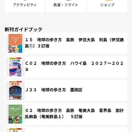
アクティビティ
鉄道・フライト
ショップ
新刊ガイドブック
１５ 地球の歩き方 島旅 伊豆大島 利島（伊豆諸
島①）３訂版
Ｃ０２ 地球の歩き方 ハワイ島 ２０２７～２０２
８
Ｊ３３ 地球の歩き方 墨田区
０２ 地球の歩き方 島旅 奄美大島 喜界島 加計
呂麻島（奄美群島１） ５訂版