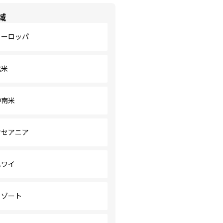
域
ヨーロッパ
北米
中南米
オセアニア
ハワイ
リゾート