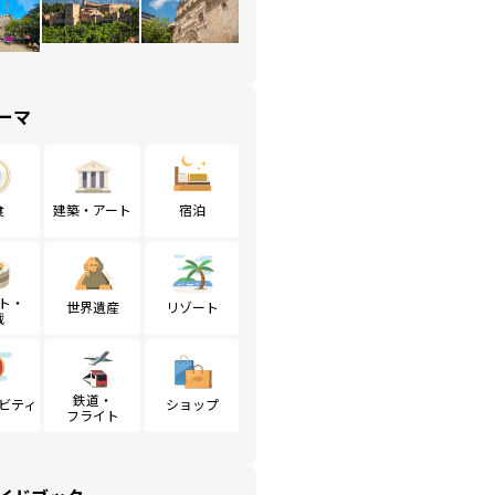
ーマ
食
建築・アート
宿泊
ト・
世界遺産
リゾート
戦
鉄道・
ビティ
ショップ
フライト