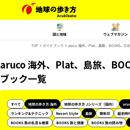
国と地域
ウェブマガジン
TOP
ガイドブック
aruco 海外、Plat、島旅、BOOKS、
aruco 海外、Plat、島旅、BO
ブック一覧
すべて
地球の歩き方 海外
地球の歩き方 Jシリーズ（国内）
aru
ランキング&テクニック
Resort Style
島旅
御朱印
歴史時
BOOKS 旅の名言＆絶景
BOOKS 旅と健康
BOOKS 旅の読み物