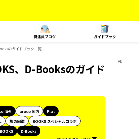
特派員ブログ
ガイドブック
D-Booksのガイドブック一覧
AD
OKS、D-Booksのガイド
co 海外
aruco 国内
Plat
代
旅の図鑑
BOOKS スペシャルコラボ
BOOKS
D-Books