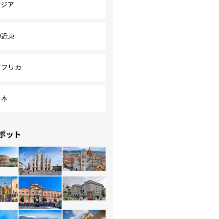
アジア
中近東
アフリカ
日本
ポット