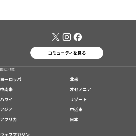
コミュニティを見る
国と地域
ヨーロッパ
北米
中南米
オセアニア
ハワイ
リゾート
アジア
中近東
アフリカ
日本
ウェブマガジン