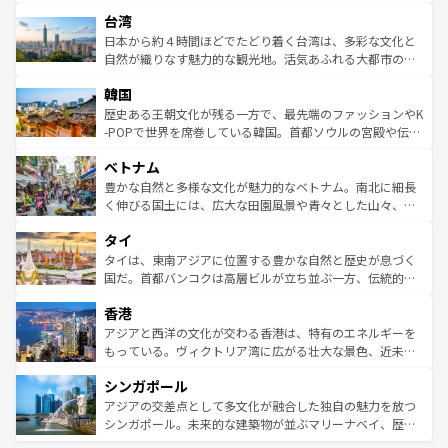
るだろう。車でのロードトリップや列車の旅も、アメリカ
文化や歴史が息づいている。「アロハスピリット」と呼ば
ストラリア東海岸北部に広がる大サンゴ礁地帯グレートバ
ならではの贅沢な旅のスタイルだ。 なお、新着のアメリカ
台湾
れるおもてなしの心で訪れる人々を迎えてくれるハワイの
リアリーフや大陸中央部にそびえるウルル（エアーズロッ
情報は
コンテンツ一覧
を参照してほしい。
人々、おいしいローカルフードやハワイアンミュージッ
ク）、タスマニアの美しい原生林やケアンズの熱帯雨林な
日本から約４時間ほどでたどり着く台湾は、多彩な文化と
ク、伝統的なフラダンスなど、すべてがハワイの魅力を彩
ど、見どころがたくさん。また、カフェやワイン、オージ
自然が織りなす魅力的な観光地。活気あふれる大都市の台
っている。訪れるたびに新しい発見と感動が待っているハ
ービーフなどの食文化も豊かで、美味しいものであふれて
北やノスタルジックな町並みが人気な九份（ジォウフェ
ワイを、存分に味わってほしい。 なお、新着のハワイ情報
韓国
いる。アクティビティも充実しており、サーフィンやダイ
ン）、静ひつな山岳地帯である台湾東部など、都市の喧騒
は
コンテンツ一覧
を参照してほしい。
ビング、ハイキングなど、アウトドア好きにはたまらな
と山間の静けさが共存しており、訪れる人に新しい発見と
歴史ある王朝文化が残る一方で、最先端のファッションやK
い。オーストラリアの多彩な魅力を存分に味わいつくそ
驚きをもたらしてくれる。また、奥深い台湾の食文化も魅
-POPで世界を席巻している韓国。首都ソウルの宮殿や伝統
う。 なお、新着のオーストラリア情報は
コンテンツ一覧
を
力で、夜市などの屋台グルメから高級料理、ヘルシーで美
家屋が並ぶエリアでは韓国の歴史と文化に浸ることがで
参照してほしい。
ベトナム
容にもいいと評判のスイーツなど、バラエティ豊かな料理
き、地方に足を延ばせば四季折々の自然美を楽しむことが
が味わえる。 なお、新着の台湾情報は
コンテンツ一覧
を参
できる。そして、キムチや焼肉、絶品のストリートフード
豊かな自然と多様な文化が魅力的なベトナム。南北に細長
照してほしい。
まで、さまざまな韓国料理が待っている。夜には、韓国な
く伸びる国土には、広大な田園風景や青々とした山々、世
らではのナイトライフも堪能できる。あたたかいホスピタ
界遺産に登録された壮大な自然景観が点在し、都市部では
タイ
リティに包まれながら、韓国の多彩な魅力を心ゆくまで味
急速な発展と共に伝統が息づく。ハノイの古い町並みやホ
わってみてほしい。 なお、新着の韓国情報は
コンテンツ一
ーチミン市のフランス統治時代の建物も、独特の雰囲気を
タイは、東南アジアに位置する豊かな自然と歴史が息づく
覧
を参照してほしい。
醸し出している。また、バラエティの豊かさとおいしさで
国だ。首都バンコクは高層ビルが立ち並ぶ一方、伝統的な
世界中の食通を魅了してやまないベトナム料理も魅力のひ
寺院や市場がいたるところに点在し、古きよき文化と現代
香港
とつ。フォーやバインミー、ベトナムコーヒーなどは、ぜ
の活気が交差している。北部ではチェンマイなどの山岳地
ひ現地で味わいたい。どの地域を訪れてもあたたかい人々
帯で自然と触れ合い、南部ではプーケットやクラビの美し
アジアと西洋の文化が交わる香港は、特有のエネルギーを
が旅行者を迎えてくれるので、きっと忘れられない旅にな
いビーチでリゾート気分を楽しむことができる。タイ料理
もっている。ヴィクトリア湾に広がる壮大な景色、近未来
るはずだ。 なお、新着のベトナム情報は
コンテンツ一覧
を
は世界的に有名で、屋台から高級レストランまで味覚を刺
的なアートスポット、そして歴史と現代が融合した町並
参照してほしい。
シンガポール
激する。気候は一年中温暖で、どの季節にも異なる楽しみ
み、どこを訪れても感動するはず。観光スポットが密集し
が待っている。親しみやすいタイの人々、仏教を中心とし
ており、効率よく見どころを回れるのも魅力。息をのむよ
アジアの交差点として多文化が融合した独自の魅力を放つ
た文化、そして多様な観光資源が、訪れる旅人を魅了し続
うな絶景から文化的な体験まで、香港を存分に楽しみ尽く
シンガポール。未来的な建築物が並ぶマリーナベイ、歴史
ける。 なお、新着のタイ情報は
コンテンツ一覧
を参照して
そう。 なお、新着の香港情報は
コンテンツ一覧
を参照して
と伝統を感じられるエスニックタウン、多数の緑豊かな公