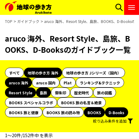
TOP
ガイドブック
aruco 海外、Resort Style、島旅、BOOKS、D-Boo
aruco 海外、Resort Style、島旅、B
OOKS、D-Booksのガイドブック一覧
すべて
地球の歩き方 海外
地球の歩き方 Jシリーズ（国内）
aruco 海外
aruco 国内
Plat
ランキング&テクニック
Resort Style
島旅
御朱印
歴史時代
旅の図鑑
BOOKS スペシャルコラボ
BOOKS 旅の名言＆絶景
BOOKS 旅と健康
BOOKS 旅の読み物
BOOKS
D-Books
絞り込み条件を追加
1〜20件/152件中 を表示