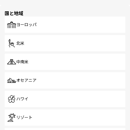
ほしい。
ほしい。
園や自然保護区など、自然が調和した近代的な景観と文化
の多様性あふれるカラフルな町は、どこを歩いても新しい
国と地域
発見がある。さらに、治安のよさや充実した公共交通機関
も、旅行者にとっては魅力的なポイント。グルメも豊富
で、ホーカーズは地元の風情を楽しめる外せないスポット
ヨーロッパ
だ。訪れる人を飽きさせないシンガポールで、多様な魅力
を体感しよう。 なお、新着のシンガポール情報は
コンテン
ツ一覧
を参照してほしい。
北米
中南米
オセアニア
ハワイ
リゾート