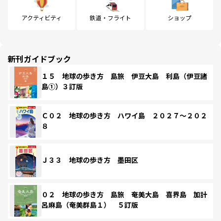
アクティビティ
鉄道・フライト
ショップ
新刊ガイドブック
１５ 地球の歩き方 島旅 伊豆大島 利島（伊豆諸
島①）３訂版
Ｃ０２ 地球の歩き方 ハワイ島 ２０２７～２０２
８
Ｊ３３ 地球の歩き方 墨田区
０２ 地球の歩き方 島旅 奄美大島 喜界島 加計
呂麻島（奄美群島１） ５訂版