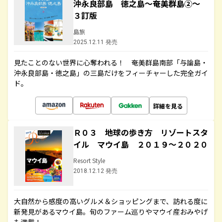
沖永良部島 徳之島～奄美群島②～
３訂版
島旅
2025.12.11 発売
見たことのない世界に心奪われる！ 奄美群島南部「与論島・
沖永良部島・徳之島」の三島だけをフィーチャーした完全ガイ
ド。
詳細を見る
Ｒ０３ 地球の歩き方 リゾートスタ
イル マウイ島 ２０１９～２０２０
Resort Style
2018.12.12 発売
大自然から感度の高いグルメ＆ショッピングまで、訪れる度に
新発見があるマウイ島。旬のファーム巡りやマウイ産おみやげ