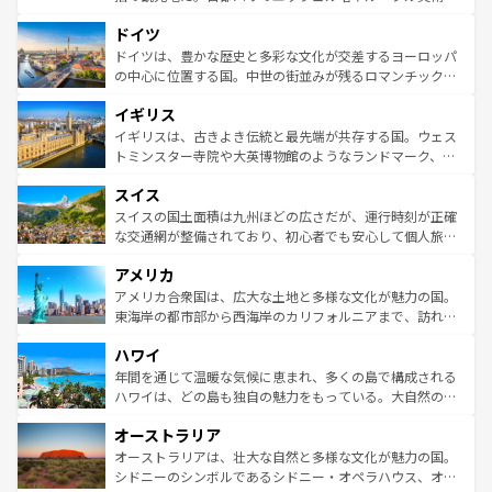
の城塞都市、穏やかなビーチリゾートまで多彩な表情を見
といった象徴的なスポットから、田舎町の古風な美しさま
せる。地方によって風土や気候が異なるスペインはその個
ドイツ
で、幅広い魅力が詰まっている。華麗な宮殿、歴史的な大
性で訪れる人を魅了する。 なお、新着のスペイン情報は
コ
聖堂、美しいビーチ、そして豊かな自然が、訪れる者を心
ドイツは、豊かな歴史と多彩な文化が交差するヨーロッパ
ンテンツ一覧
を参照してほしい。
から魅了する。また、フランスは美食の国としても知ら
の中心に位置する国。中世の街並みが残るロマンチック街
れ、フランス料理はユネスコ無形文化遺産にも登録されて
道から、未来を先取りするようなモダンな都市まで多様な
イギリス
いる。シャンパンの発祥地であるランス、プロヴァンスの
顔を持つこの国は、どこを歩いても飽きることがない。ベ
香り高いラベンダー畑など、多彩な楽しみ方が可能だ。さ
ルリンの文化的活気、バイエルン州のアルプスの絶景、そ
イギリスは、古きよき伝統と最先端が共存する国。ウェス
らに、パリ以外の地域にも魅力が溢れており、どの街角に
してライン川沿いのワイン畑といった風景は必見。ビール
トミンスター寺院や大英博物館のようなランドマーク、歴
も豊かな歴史と文化が息づいている。パリ以外の個性あふ
とソーセージを味わいながら地元の人と過ごす楽しい時間
史ある大学都市、美しい丘陵地帯や牧歌的な風景など、エ
れる地方に足を運ぶとそれぞれで全く異なる文化を体験で
スイス
は、お酒好きな人にはぜひ体験してほしい。 なお、新着の
リアごとに異なる魅力がある。また、優雅なアフタヌーン
きるだろう。 なお、新着のフランス情報は
コンテンツ一覧
ドイツ情報は
コンテンツ一覧
を参照してほしい。
ティー、ビール好きにはたまらない英国パブ、サッカー観
スイスの国土面積は九州ほどの広さだが、運行時刻が正確
を参照してほしい。
戦など、本場だからこそできる体験も豊富。イギリスを旅
な交通網が整備されており、初心者でも安心して個人旅行
して楽しみつくそう。 なお、新着のイギリス情報は
コンテ
を楽しめる。日本同様に時刻表どおりの旅が可能だ。中世
アメリカ
ンツ一覧
を参照してほしい。
の建物がそのまま残る町や、スイスならではのユニークな
博物館もあり、アルプス観光だけでなく町歩きも満喫する
アメリカ合衆国は、広大な土地と多様な文化が魅力の国。
ことができる。国民の所得が高いため物価も高いが、旅行
東海岸の都市部から西海岸のカリフォルニアまで、訪れる
者向けの交通パス提供のサービスもあり、うまく活用すれ
場所ごとに異なる風景と体験が待っている。ニューヨーク
ハワイ
ば市内交通費無料で観光を楽しむこともできる。 なお、新
のような巨大都市は、観光、ショッピング、エンターテイ
着のスイス情報は
コンテンツ一覧
を参照してほしい。
ンメントが詰まった刺激的なスポットだ。一方、アメリカ
年間を通じて温暖な気候に恵まれ、多くの島で構成される
西部には大自然が広がり、グランドキャニオンやイエロー
ハワイは、どの島も独自の魅力をもっている。大自然の神
ストーン国立公園といった絶景が堪能できる。さらに、南
秘を感じたいなら、火山が生み出した壮大な景観を誇るハ
オーストラリア
部のニューオーリンズでは、音楽と美食が融合した独特の
ワイ島は見逃せない。また、定番の観光地といえばオアフ
文化が魅力。旅行者はアメリカの各地域で異なる魅力を楽
島だが、静かな自然を求めるならマウイ島やカウアイ島が
オーストラリアは、壮大な自然と多様な文化が魅力の国。
しみながら、その多様性と豊かな歴史を感じることができ
おすすめ。エメラルドグリーンに輝く海をはじめ、豊かな
シドニーのシンボルであるシドニー・オペラハウス、オー