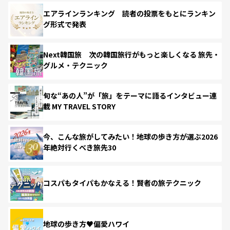
エアラインランキング 読者の投票をもとにランキン
グ形式で発表
Next韓国旅 次の韓国旅行がもっと楽しくなる 旅先・
グルメ・テクニック
旬な“あの人”が「旅」をテーマに語るインタビュー連
載 MY TRAVEL STORY
今、こんな旅がしてみたい！地球の歩き方が選ぶ2026
年絶対行くべき旅先30
コスパもタイパもかなえる！賢者の旅テクニック
地球の歩き方♥偏愛ハワイ