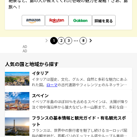
絶景など、島の人が教えてくれた壱岐の魅力を凝縮！さあ、島
旅へ！
詳細を見る
…
1
2
3
8
AD
AD
人気の国と地域から探す
イタリア
イタリアは歴史、文化、グルメ、自然と多彩な魅力にあふ
れた国。
ローマ
の古代遺跡やフィレンツェのルネッサンス
美術、ヴェネツィアの運河など、歴史あるスポットはもち
スペイン
ろん、トスカーナの美しい田園風景やアマルフィ海岸の絶
景など、自然景観も見逃せない。観光の合間には、本場の
イベリア半島のほぼ80％を占めるスペインは、太陽が降り
ピザやパスタなど、絶品のイタリア料理を堪能することも
注ぐ地中海沿岸から雄大なピレネー山脈まで、多彩な自然
できる。朝目覚めてから夜眠るまで、すべての瞬間を楽し
と文化が詰まったヨーロッパ屈指の旅行先だ。多様な地域
フランスの基本情報と観光ガイド・有名観光スポ
ませてくれるイタリアで、忘れられない旅をしてみよう！
文化が根付くこの国では、情熱的なフラメンコ、熱気あふ
なお、新着のイタリア情報は
コンテンツ一覧
を参照してほ
れる闘牛、そして美味しいタパスが生活の一部となってい
ット
しい。
る。首都マドリードの洗練された雰囲気や、バルセロナの
フランスは、世界中の旅行者を魅了し続けるヨーロッパ屈
アートに溢れた街角から、地方では古代ローマ遺跡や中世
指の観光地だ。首都パリのエッフェル塔やルーブル美術館