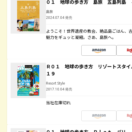
０１ 地球の歩き方 島旅 五島列島 
島旅
2024.07.04 発売
ようこそ！世界遺産の教会、絶品島ごはん、
魅力をギュッと凝縮。さあ、島旅へ。
Ｒ０１ 地球の歩き方 リゾートスタイ
１９
Resort Style
2017.10.04 発売
当社在庫切れ
０１ 地球の歩き方 Ｐｌａｔ パリ