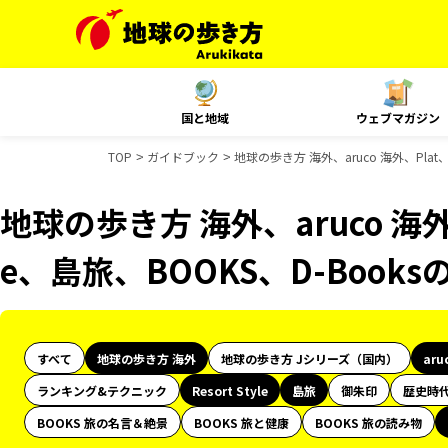
国と地域
ウェブマガジン
TOP
ガイドブック
地球の歩き方 海外、aruco 海外、Plat、
地球の歩き方 海外、aruco 海外、P
e、島旅、BOOKS、D-Book
すべて
地球の歩き方 海外
地球の歩き方 Jシリーズ（国内）
aru
ランキング&テクニック
Resort Style
島旅
御朱印
歴史時
BOOKS 旅の名言＆絶景
BOOKS 旅と健康
BOOKS 旅の読み物