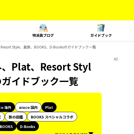
特派員ブログ
ガイドブック
Resort Style、島旅、BOOKS、D-Booksのガイドブック一覧
AD
lat、Resort Styl
sのガイドブック一覧
co 海外
aruco 国内
Plat
代
旅の図鑑
BOOKS スペシャルコラボ
BOOKS
D-Books