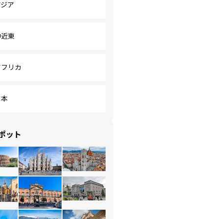
アジア
中近東
アフリカ
日本
ポット