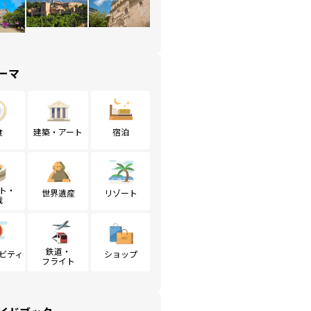
ーマ
食
建築・アート
宿泊
ト・
世界遺産
リゾート
戦
鉄道・
ビティ
ショップ
フライト