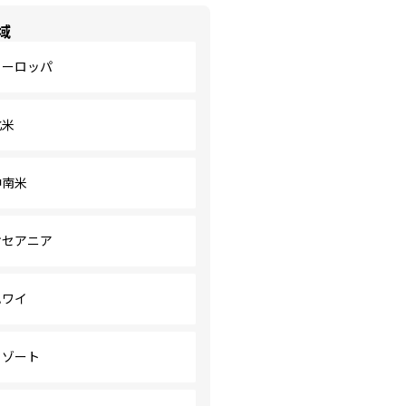
域
ヨーロッパ
北米
中南米
オセアニア
ハワイ
リゾート