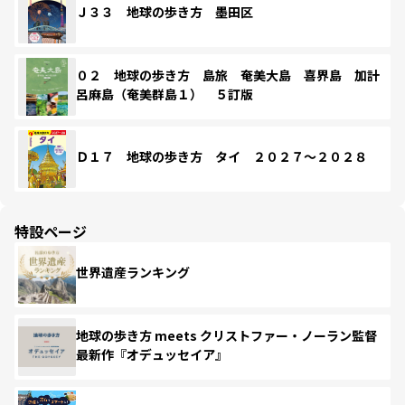
Ｊ３３ 地球の歩き方 墨田区
０２ 地球の歩き方 島旅 奄美大島 喜界島 加計
呂麻島（奄美群島１） ５訂版
Ｄ１７ 地球の歩き方 タイ ２０２７～２０２８
特設ページ
世界遺産ランキング
地球の歩き方 meets クリストファー・ノーラン監督
最新作『オデュッセイア』