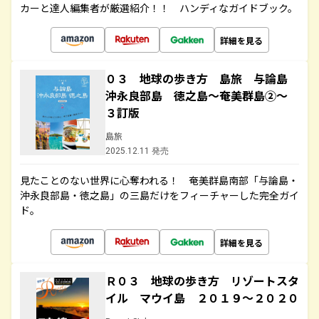
カーと達人編集者が厳選紹介！！ ハンディなガイドブック。
詳細を見る
０３ 地球の歩き方 島旅 与論島
沖永良部島 徳之島～奄美群島②～
３訂版
島旅
2025.12.11 発売
見たことのない世界に心奪われる！ 奄美群島南部「与論島・
沖永良部島・徳之島」の三島だけをフィーチャーした完全ガイ
ド。
詳細を見る
Ｒ０３ 地球の歩き方 リゾートスタ
イル マウイ島 ２０１９～２０２０