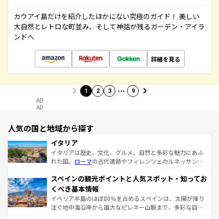
カウアイ島だけを紹介したほかにない究極のガイド！ 美しい
大自然とレトロな町並み、そして神話が残るガーデン・アイラ
ンドへ
詳細を見る
…
1
2
3
9
AD
AD
人気の国と地域から探す
イタリア
イタリアは歴史、文化、グルメ、自然と多彩な魅力にあふ
れた国。
ローマ
の古代遺跡やフィレンツェのルネッサンス
美術、ヴェネツィアの運河など、歴史あるスポットはもち
スペインの観光ポイントと人気スポット・知ってお
ろん、トスカーナの美しい田園風景やアマルフィ海岸の絶
景など、自然景観も見逃せない。観光の合間には、本場の
くべき基本情報
ピザやパスタなど、絶品のイタリア料理を堪能することも
イベリア半島のほぼ80％を占めるスペインは、太陽が降り
できる。朝目覚めてから夜眠るまで、すべての瞬間を楽し
注ぐ地中海沿岸から雄大なピレネー山脈まで、多彩な自然
ませてくれるイタリアで、忘れられない旅をしてみよう！
と文化が詰まったヨーロッパ屈指の旅行先だ。多様な地域