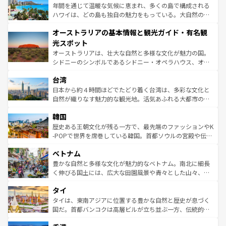
ンメントが詰まった刺激的なスポットだ。一方、アメリカ
年間を通じて温暖な気候に恵まれ、多くの島で構成される
西部には大自然が広がり、グランドキャニオンやイエロー
ハワイは、どの島も独自の魅力をもっている。大自然の神
ストーン国立公園といった絶景が堪能できる。さらに、南
秘を感じたいなら、火山が生み出した壮大な景観を誇るハ
オーストラリアの基本情報と観光ガイド・有名観
部のニューオーリンズでは、音楽と美食が融合した独特の
ワイ島は見逃せない。また、定番の観光地といえばオアフ
文化が魅力。旅行者はアメリカの各地域で異なる魅力を楽
島だが、静かな自然を求めるならマウイ島やカウアイ島が
光スポット
しみながら、その多様性と豊かな歴史を感じることができ
おすすめ。エメラルドグリーンに輝く海をはじめ、豊かな
オーストラリアは、壮大な自然と多様な文化が魅力の国。
るだろう。車でのロードトリップや列車の旅も、アメリカ
文化や歴史が息づいている。「アロハスピリット」と呼ば
シドニーのシンボルであるシドニー・オペラハウス、オー
ならではの贅沢な旅のスタイルだ。 なお、新着のアメリカ
れるおもてなしの心で訪れる人々を迎えてくれるハワイの
ストラリア東海岸北部に広がる大サンゴ礁地帯グレートバ
情報は
コンテンツ一覧
を参照してほしい。
人々、おいしいローカルフードやハワイアンミュージッ
台湾
リアリーフや大陸中央部にそびえるウルル（エアーズロッ
ク、伝統的なフラダンスなど、すべてがハワイの魅力を彩
ク）、タスマニアの美しい原生林やケアンズの熱帯雨林な
日本から約４時間ほどでたどり着く台湾は、多彩な文化と
っている。訪れるたびに新しい発見と感動が待っているハ
ど、見どころがたくさん。また、カフェやワイン、オージ
自然が織りなす魅力的な観光地。活気あふれる大都市の台
ワイを、存分に味わってほしい。 なお、新着のハワイ情報
ービーフなどの食文化も豊かで、美味しいものであふれて
北やノスタルジックな町並みが人気な九份（ジォウフェ
は
コンテンツ一覧
を参照してほしい。
韓国
いる。アクティビティも充実しており、サーフィンやダイ
ン）、静ひつな山岳地帯である台湾東部など、都市の喧騒
ビング、ハイキングなど、アウトドア好きにはたまらな
と山間の静けさが共存しており、訪れる人に新しい発見と
歴史ある王朝文化が残る一方で、最先端のファッションやK
い。オーストラリアの多彩な魅力を存分に味わいつくそ
驚きをもたらしてくれる。また、奥深い台湾の食文化も魅
-POPで世界を席巻している韓国。首都ソウルの宮殿や伝統
う。 なお、新着のオーストラリア情報は
コンテンツ一覧
を
力で、夜市などの屋台グルメから高級料理、ヘルシーで美
家屋が並ぶエリアでは韓国の歴史と文化に浸ることがで
参照してほしい。
ベトナム
容にもいいと評判のスイーツなど、バラエティ豊かな料理
き、地方に足を延ばせば四季折々の自然美を楽しむことが
が味わえる。 なお、新着の台湾情報は
コンテンツ一覧
を参
できる。そして、キムチや焼肉、絶品のストリートフード
豊かな自然と多様な文化が魅力的なベトナム。南北に細長
照してほしい。
まで、さまざまな韓国料理が待っている。夜には、韓国な
く伸びる国土には、広大な田園風景や青々とした山々、世
らではのナイトライフも堪能できる。あたたかいホスピタ
界遺産に登録された壮大な自然景観が点在し、都市部では
タイ
リティに包まれながら、韓国の多彩な魅力を心ゆくまで味
急速な発展と共に伝統が息づく。ハノイの古い町並みやホ
わってみてほしい。 なお、新着の韓国情報は
コンテンツ一
ーチミン市のフランス統治時代の建物も、独特の雰囲気を
タイは、東南アジアに位置する豊かな自然と歴史が息づく
覧
を参照してほしい。
醸し出している。また、バラエティの豊かさとおいしさで
国だ。首都バンコクは高層ビルが立ち並ぶ一方、伝統的な
世界中の食通を魅了してやまないベトナム料理も魅力のひ
寺院や市場がいたるところに点在し、古きよき文化と現代