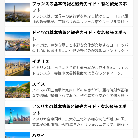
なお、新着のイタリア情報は
コンテンツ一覧
を参照してほ
フランスの基本情報と観光ガイド・有名観光スポ
文化が根付くこの国では、情熱的なフラメンコ、熱気あふ
しい。
れる闘牛、そして美味しいタパスが生活の一部となってい
ット
る。首都マドリードの洗練された雰囲気や、バルセロナの
フランスは、世界中の旅行者を魅了し続けるヨーロッパ屈
アートに溢れた街角から、地方では古代ローマ遺跡や中世
指の観光地だ。首都パリのエッフェル塔やルーブル美術館
の城塞都市、穏やかなビーチリゾートまで多彩な表情を見
といった象徴的なスポットから、田舎町の古風な美しさま
せる。地方によって風土や気候が異なるスペインはその個
ドイツの基本情報と観光ガイド・有名観光スポッ
で、幅広い魅力が詰まっている。華麗な宮殿、歴史的な大
性で訪れる人を魅了する。 なお、新着のスペイン情報は
コ
聖堂、美しいビーチ、そして豊かな自然が、訪れる者を心
ト
ンテンツ一覧
を参照してほしい。
から魅了する。また、フランスは美食の国としても知ら
ドイツは、豊かな歴史と多彩な文化が交差するヨーロッパ
れ、フランス料理はユネスコ無形文化遺産にも登録されて
の中心に位置する国。中世の街並みが残るロマンチック街
いる。シャンパンの発祥地であるランス、プロヴァンスの
道から、未来を先取りするようなモダンな都市まで多様な
香り高いラベンダー畑など、多彩な楽しみ方が可能だ。さ
イギリス
顔を持つこの国は、どこを歩いても飽きることがない。ベ
らに、パリ以外の地域にも魅力が溢れており、どの街角に
ルリンの文化的活気、バイエルン州のアルプスの絶景、そ
イギリスは、古きよき伝統と最先端が共存する国。ウェス
も豊かな歴史と文化が息づいている。パリ以外の個性あふ
してライン川沿いのワイン畑といった風景は必見。ビール
トミンスター寺院や大英博物館のようなランドマーク、歴
れる地方に足を運ぶとそれぞれで全く異なる文化を体験で
とソーセージを味わいながら地元の人と過ごす楽しい時間
史ある大学都市、美しい丘陵地帯や牧歌的な風景など、エ
きるだろう。 なお、新着のフランス情報は
コンテンツ一覧
スイス
は、お酒好きな人にはぜひ体験してほしい。 なお、新着の
リアごとに異なる魅力がある。また、優雅なアフタヌーン
を参照してほしい。
ドイツ情報は
コンテンツ一覧
を参照してほしい。
ティー、ビール好きにはたまらない英国パブ、サッカー観
スイスの国土面積は九州ほどの広さだが、運行時刻が正確
戦など、本場だからこそできる体験も豊富。イギリスを旅
な交通網が整備されており、初心者でも安心して個人旅行
して楽しみつくそう。 なお、新着のイギリス情報は
コンテ
を楽しめる。日本同様に時刻表どおりの旅が可能だ。中世
アメリカの基本情報と観光ガイド・有名観光スポ
ンツ一覧
を参照してほしい。
の建物がそのまま残る町や、スイスならではのユニークな
博物館もあり、アルプス観光だけでなく町歩きも満喫する
ット
ことができる。国民の所得が高いため物価も高いが、旅行
アメリカ合衆国は、広大な土地と多様な文化が魅力の国。
者向けの交通パス提供のサービスもあり、うまく活用すれ
東海岸の都市部から西海岸のカリフォルニアまで、訪れる
ば市内交通費無料で観光を楽しむこともできる。 なお、新
場所ごとに異なる風景と体験が待っている。ニューヨーク
着のスイス情報は
コンテンツ一覧
を参照してほしい。
ハワイ
のような巨大都市は、観光、ショッピング、エンターテイ