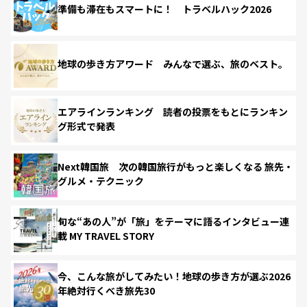
準備も滞在もスマートに！ トラベルハック2026
地球の歩き方アワード みんなで選ぶ、旅のベスト。
エアラインランキング 読者の投票をもとにランキン
グ形式で発表
Next韓国旅 次の韓国旅行がもっと楽しくなる 旅先・
グルメ・テクニック
旬な“あの人”が「旅」をテーマに語るインタビュー連
載 MY TRAVEL STORY
今、こんな旅がしてみたい！地球の歩き方が選ぶ2026
年絶対行くべき旅先30