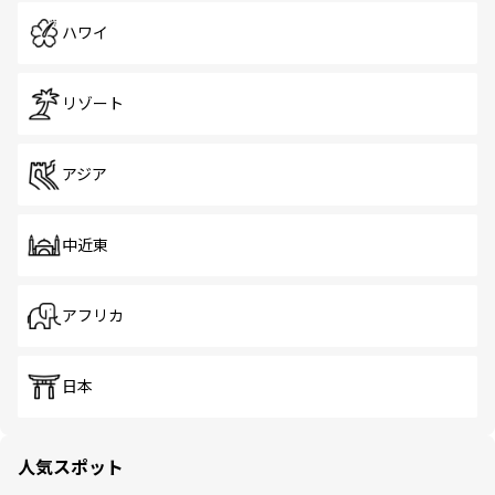
ハワイ
リゾート
アジア
中近東
アフリカ
日本
人気スポット