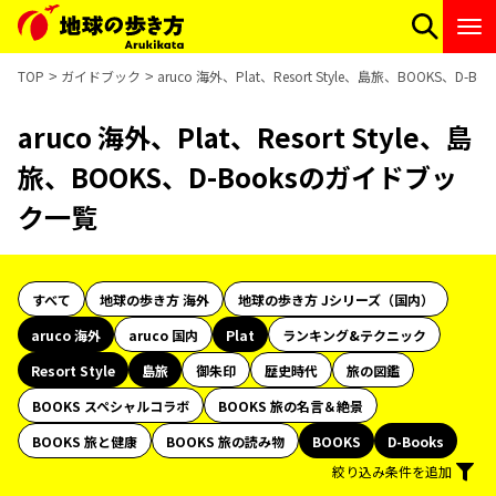
TOP
ガイドブック
aruco 海外、Plat、Resort Style、島旅、BOOKS、D
aruco 海外、Plat、Resort Style、島
旅、BOOKS、D-Booksのガイドブッ
ク一覧
すべて
地球の歩き方 海外
地球の歩き方 Jシリーズ（国内）
aruco 海外
aruco 国内
Plat
ランキング&テクニック
Resort Style
島旅
御朱印
歴史時代
旅の図鑑
BOOKS スペシャルコラボ
BOOKS 旅の名言＆絶景
BOOKS 旅と健康
BOOKS 旅の読み物
BOOKS
D-Books
絞り込み条件を追加