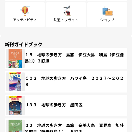
アクティビティ
鉄道・フライト
ショップ
新刊ガイドブック
１５ 地球の歩き方 島旅 伊豆大島 利島（伊豆諸
島①）３訂版
Ｃ０２ 地球の歩き方 ハワイ島 ２０２７～２０２
８
Ｊ３３ 地球の歩き方 墨田区
０２ 地球の歩き方 島旅 奄美大島 喜界島 加計
呂麻島（奄美群島１） ５訂版