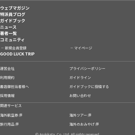
ウェブマガジン
特派員ブログ
ガイドブック
ニュース
著者一覧
コミュニティ
新規会員登録
マイページ
GOOD LUCK TRIP
運営会社
プライバシーポリシー
利用規約
ガイドライン
書店御担当者様へ
ガイドブックに投稿する
採用情報
お問い合わせ
関連サービス
海外航空券
海外ツアー
旅行用品
海外のおみやげ
© Arukikata. Co.,Ltd. All rights reserved.