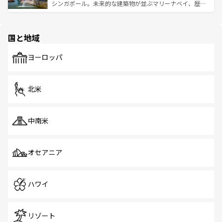
た文化、そして多様な観光資源が、訪れる旅人を魅了し続
うな絶景から文化的な体験まで、香港を存分に楽しみ尽く
シンガポール。未来的な建築物が並ぶマリーナベイ、歴史
ける。 なお、新着のタイ情報は
コンテンツ一覧
を参照して
そう。 なお、新着の香港情報は
コンテンツ一覧
を参照して
と伝統を感じられるエスニックタウン、多数の緑豊かな公
ほしい。
ほしい。
園や自然保護区など、自然が調和した近代的な景観と文化
の多様性あふれるカラフルな町は、どこを歩いても新しい
国と地域
発見がある。さらに、治安のよさや充実した公共交通機関
も、旅行者にとっては魅力的なポイント。グルメも豊富
で、ホーカーズは地元の風情を楽しめる外せないスポット
ヨーロッパ
だ。訪れる人を飽きさせないシンガポールで、多様な魅力
を体感しよう。 なお、新着のシンガポール情報は
コンテン
ツ一覧
を参照してほしい。
北米
中南米
オセアニア
ハワイ
リゾート