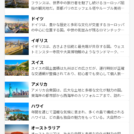
しい。
る。首都マドリードの洗練された雰囲気や、バルセロナの
フランスは、世界中の旅行者を魅了し続けるヨーロッパ屈
アートに溢れた街角から、地方では古代ローマ遺跡や中世
指の観光地だ。首都パリのエッフェル塔やルーブル美術館
の城塞都市、穏やかなビーチリゾートまで多彩な表情を見
といった象徴的なスポットから、田舎町の古風な美しさま
せる。地方によって風土や気候が異なるスペインはその個
ドイツ
で、幅広い魅力が詰まっている。華麗な宮殿、歴史的な大
性で訪れる人を魅了する。 なお、新着のスペイン情報は
コ
聖堂、美しいビーチ、そして豊かな自然が、訪れる者を心
ドイツは、豊かな歴史と多彩な文化が交差するヨーロッパ
ンテンツ一覧
を参照してほしい。
から魅了する。また、フランスは美食の国としても知ら
の中心に位置する国。中世の街並みが残るロマンチック街
れ、フランス料理はユネスコ無形文化遺産にも登録されて
道から、未来を先取りするようなモダンな都市まで多様な
イギリス
いる。シャンパンの発祥地であるランス、プロヴァンスの
顔を持つこの国は、どこを歩いても飽きることがない。ベ
香り高いラベンダー畑など、多彩な楽しみ方が可能だ。さ
ルリンの文化的活気、バイエルン州のアルプスの絶景、そ
イギリスは、古きよき伝統と最先端が共存する国。ウェス
らに、パリ以外の地域にも魅力が溢れており、どの街角に
してライン川沿いのワイン畑といった風景は必見。ビール
トミンスター寺院や大英博物館のようなランドマーク、歴
も豊かな歴史と文化が息づいている。パリ以外の個性あふ
とソーセージを味わいながら地元の人と過ごす楽しい時間
史ある大学都市、美しい丘陵地帯や牧歌的な風景など、エ
れる地方に足を運ぶとそれぞれで全く異なる文化を体験で
スイス
は、お酒好きな人にはぜひ体験してほしい。 なお、新着の
リアごとに異なる魅力がある。また、優雅なアフタヌーン
きるだろう。 なお、新着のフランス情報は
コンテンツ一覧
ドイツ情報は
コンテンツ一覧
を参照してほしい。
ティー、ビール好きにはたまらない英国パブ、サッカー観
スイスの国土面積は九州ほどの広さだが、運行時刻が正確
を参照してほしい。
戦など、本場だからこそできる体験も豊富。イギリスを旅
な交通網が整備されており、初心者でも安心して個人旅行
して楽しみつくそう。 なお、新着のイギリス情報は
コンテ
を楽しめる。日本同様に時刻表どおりの旅が可能だ。中世
アメリカ
ンツ一覧
を参照してほしい。
の建物がそのまま残る町や、スイスならではのユニークな
博物館もあり、アルプス観光だけでなく町歩きも満喫する
アメリカ合衆国は、広大な土地と多様な文化が魅力の国。
ことができる。国民の所得が高いため物価も高いが、旅行
東海岸の都市部から西海岸のカリフォルニアまで、訪れる
者向けの交通パス提供のサービスもあり、うまく活用すれ
場所ごとに異なる風景と体験が待っている。ニューヨーク
ハワイ
ば市内交通費無料で観光を楽しむこともできる。 なお、新
のような巨大都市は、観光、ショッピング、エンターテイ
着のスイス情報は
コンテンツ一覧
を参照してほしい。
ンメントが詰まった刺激的なスポットだ。一方、アメリカ
年間を通じて温暖な気候に恵まれ、多くの島で構成される
西部には大自然が広がり、グランドキャニオンやイエロー
ハワイは、どの島も独自の魅力をもっている。大自然の神
ストーン国立公園といった絶景が堪能できる。さらに、南
秘を感じたいなら、火山が生み出した壮大な景観を誇るハ
オーストラリア
部のニューオーリンズでは、音楽と美食が融合した独特の
ワイ島は見逃せない。また、定番の観光地といえばオアフ
文化が魅力。旅行者はアメリカの各地域で異なる魅力を楽
島だが、静かな自然を求めるならマウイ島やカウアイ島が
オーストラリアは、壮大な自然と多様な文化が魅力の国。