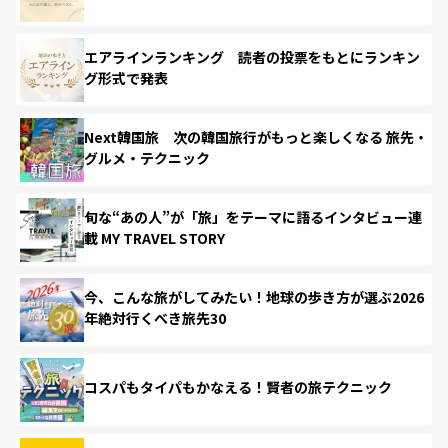
エアラインランキング 読者の投票をもとにランキン
グ形式で発表
Next韓国旅 次の韓国旅行がもっと楽しくなる 旅先・
グルメ・テクニック
旬な“あの人”が「旅」をテーマに語るインタビュー連
載 MY TRAVEL STORY
今、こんな旅がしてみたい！地球の歩き方が選ぶ2026
年絶対行くべき旅先30
コスパもタイパもかなえる！賢者の旅テクニック