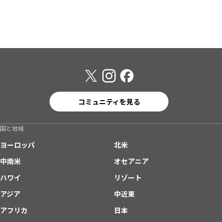
コミュニティを見る
国と地域
ヨーロッパ
北米
中南米
オセアニア
ハワイ
リゾート
アジア
中近東
アフリカ
日本