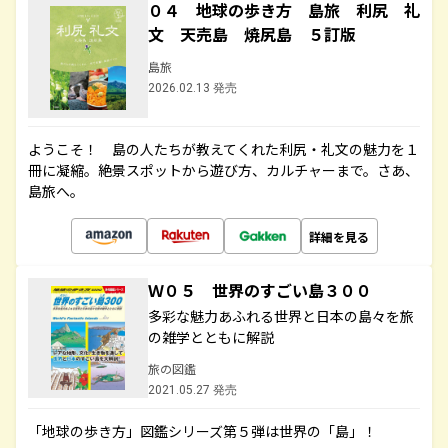
０４ 地球の歩き方 島旅 利尻 礼
文 天売島 焼尻島 ５訂版
島旅
2026.02.13 発売
ようこそ！ 島の人たちが教えてくれた利尻・礼文の魅力を１
冊に凝縮。絶景スポットから遊び方、カルチャーまで。さあ、
島旅へ。
詳細を見る
Ｗ０５ 世界のすごい島３００
多彩な魅力あふれる世界と日本の島々を旅
の雑学とともに解説
旅の図鑑
2021.05.27 発売
「地球の歩き方」図鑑シリーズ第５弾は世界の「島」！