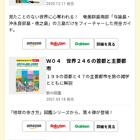
2025.12.11 発売
見たことのない世界に心奪われる！ 奄美群島南部「与論島・
沖永良部島・徳之島」の三島だけをフィーチャーした完全ガイ
ド。
詳細を見る
Ｗ０４ 世界２４６の首都と主要都
市
１９９の首都と４７の主要都市を旅の雑学
とともに解説
旅の図鑑
2021.03.18 発売
「地球の歩き方」図鑑シリーズから、第４弾が登場！
詳細を見る