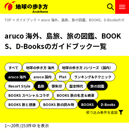
TOP
ガイドブック
aruco 海外、島旅、旅の図鑑、BOOKS、D-Booksの
aruco 海外、島旅、旅の図鑑、BOOK
S、D-Booksのガイドブック一覧
すべて
地球の歩き方 海外
地球の歩き方 Jシリーズ（国内）
aruco 海外
aruco 国内
Plat
ランキング&テクニック
Resort Style
島旅
御朱印
歴史時代
旅の図鑑
BOOKS スペシャルコラボ
BOOKS 旅の名言＆絶景
BOOKS 旅と健康
BOOKS 旅の読み物
BOOKS
D-Books
絞り込み条件を追加
1〜20件/153件中 を表示