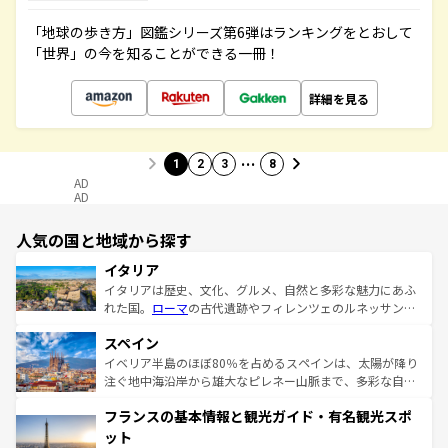
「地球の歩き方」図鑑シリーズ第6弾はランキングをとおして
「世界」の今を知ることができる一冊！
詳細を見る
…
1
2
3
8
AD
AD
人気の国と地域から探す
イタリア
イタリアは歴史、文化、グルメ、自然と多彩な魅力にあふ
れた国。
ローマ
の古代遺跡やフィレンツェのルネッサンス
美術、ヴェネツィアの運河など、歴史あるスポットはもち
スペイン
ろん、トスカーナの美しい田園風景やアマルフィ海岸の絶
景など、自然景観も見逃せない。観光の合間には、本場の
イベリア半島のほぼ80％を占めるスペインは、太陽が降り
ピザやパスタなど、絶品のイタリア料理を堪能することも
注ぐ地中海沿岸から雄大なピレネー山脈まで、多彩な自然
できる。朝目覚めてから夜眠るまで、すべての瞬間を楽し
と文化が詰まったヨーロッパ屈指の旅行先だ。多様な地域
フランスの基本情報と観光ガイド・有名観光スポ
ませてくれるイタリアで、忘れられない旅をしてみよう！
文化が根付くこの国では、情熱的なフラメンコ、熱気あふ
なお、新着のイタリア情報は
コンテンツ一覧
を参照してほ
れる闘牛、そして美味しいタパスが生活の一部となってい
ット