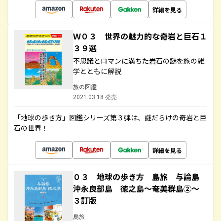
詳細を見る
Ｗ０３ 世界の魅力的な奇岩と巨石１
３９選
不思議とロマンに満ちた岩石の謎を旅の雑
学とともに解説
旅の図鑑
2021.03.18 発売
「地球の歩き方」図鑑シリーズ第３弾は、謎だらけの奇岩と巨
石の世界！
詳細を見る
０３ 地球の歩き方 島旅 与論島
沖永良部島 徳之島～奄美群島②～
３訂版
島旅