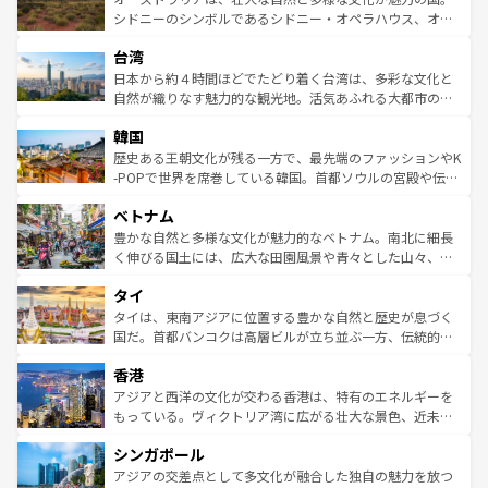
しみながら、その多様性と豊かな歴史を感じることができ
おすすめ。エメラルドグリーンに輝く海をはじめ、豊かな
シドニーのシンボルであるシドニー・オペラハウス、オー
るだろう。車でのロードトリップや列車の旅も、アメリカ
文化や歴史が息づいている。「アロハスピリット」と呼ば
ストラリア東海岸北部に広がる大サンゴ礁地帯グレートバ
ならではの贅沢な旅のスタイルだ。 なお、新着のアメリカ
台湾
れるおもてなしの心で訪れる人々を迎えてくれるハワイの
リアリーフや大陸中央部にそびえるウルル（エアーズロッ
情報は
コンテンツ一覧
を参照してほしい。
人々、おいしいローカルフードやハワイアンミュージッ
ク）、タスマニアの美しい原生林やケアンズの熱帯雨林な
日本から約４時間ほどでたどり着く台湾は、多彩な文化と
ク、伝統的なフラダンスなど、すべてがハワイの魅力を彩
ど、見どころがたくさん。また、カフェやワイン、オージ
自然が織りなす魅力的な観光地。活気あふれる大都市の台
っている。訪れるたびに新しい発見と感動が待っているハ
ービーフなどの食文化も豊かで、美味しいものであふれて
北やノスタルジックな町並みが人気な九份（ジォウフェ
ワイを、存分に味わってほしい。 なお、新着のハワイ情報
韓国
いる。アクティビティも充実しており、サーフィンやダイ
ン）、静ひつな山岳地帯である台湾東部など、都市の喧騒
は
コンテンツ一覧
を参照してほしい。
ビング、ハイキングなど、アウトドア好きにはたまらな
と山間の静けさが共存しており、訪れる人に新しい発見と
歴史ある王朝文化が残る一方で、最先端のファッションやK
い。オーストラリアの多彩な魅力を存分に味わいつくそ
驚きをもたらしてくれる。また、奥深い台湾の食文化も魅
-POPで世界を席巻している韓国。首都ソウルの宮殿や伝統
う。 なお、新着のオーストラリア情報は
コンテンツ一覧
を
力で、夜市などの屋台グルメから高級料理、ヘルシーで美
家屋が並ぶエリアでは韓国の歴史と文化に浸ることがで
参照してほしい。
ベトナム
容にもいいと評判のスイーツなど、バラエティ豊かな料理
き、地方に足を延ばせば四季折々の自然美を楽しむことが
が味わえる。 なお、新着の台湾情報は
コンテンツ一覧
を参
できる。そして、キムチや焼肉、絶品のストリートフード
豊かな自然と多様な文化が魅力的なベトナム。南北に細長
照してほしい。
まで、さまざまな韓国料理が待っている。夜には、韓国な
く伸びる国土には、広大な田園風景や青々とした山々、世
らではのナイトライフも堪能できる。あたたかいホスピタ
界遺産に登録された壮大な自然景観が点在し、都市部では
タイ
リティに包まれながら、韓国の多彩な魅力を心ゆくまで味
急速な発展と共に伝統が息づく。ハノイの古い町並みやホ
わってみてほしい。 なお、新着の韓国情報は
コンテンツ一
ーチミン市のフランス統治時代の建物も、独特の雰囲気を
タイは、東南アジアに位置する豊かな自然と歴史が息づく
覧
を参照してほしい。
醸し出している。また、バラエティの豊かさとおいしさで
国だ。首都バンコクは高層ビルが立ち並ぶ一方、伝統的な
世界中の食通を魅了してやまないベトナム料理も魅力のひ
寺院や市場がいたるところに点在し、古きよき文化と現代
香港
とつ。フォーやバインミー、ベトナムコーヒーなどは、ぜ
の活気が交差している。北部ではチェンマイなどの山岳地
ひ現地で味わいたい。どの地域を訪れてもあたたかい人々
帯で自然と触れ合い、南部ではプーケットやクラビの美し
アジアと西洋の文化が交わる香港は、特有のエネルギーを
が旅行者を迎えてくれるので、きっと忘れられない旅にな
いビーチでリゾート気分を楽しむことができる。タイ料理
もっている。ヴィクトリア湾に広がる壮大な景色、近未来
るはずだ。 なお、新着のベトナム情報は
コンテンツ一覧
を
は世界的に有名で、屋台から高級レストランまで味覚を刺
的なアートスポット、そして歴史と現代が融合した町並
参照してほしい。
シンガポール
激する。気候は一年中温暖で、どの季節にも異なる楽しみ
み、どこを訪れても感動するはず。観光スポットが密集し
が待っている。親しみやすいタイの人々、仏教を中心とし
ており、効率よく見どころを回れるのも魅力。息をのむよ
アジアの交差点として多文化が融合した独自の魅力を放つ