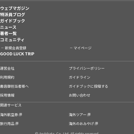
ウェブマガジン
特派員ブログ
ガイドブック
ニュース
著者一覧
コミュニティ
新規会員登録
マイページ
GOOD LUCK TRIP
運営会社
プライバシーポリシー
利用規約
ガイドライン
書店御担当者様へ
ガイドブックに投稿する
採用情報
お問い合わせ
関連サービス
海外航空券
海外ツアー
旅行用品
海外のおみやげ
© Arukikata. Co.,Ltd. All rights reserved.