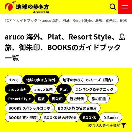
TOP
ガイドブック
aruco 海外、Plat、Resort Style、島旅、御朱印、B
aruco 海外、Plat、Resort Style、島
旅、御朱印、BOOKSのガイドブック
一覧
すべて
地球の歩き方 海外
地球の歩き方 Jシリーズ（国内）
aruco 海外
aruco 国内
Plat
ランキング&テクニック
Resort Style
島旅
御朱印
歴史時代
旅の図鑑
BOOKS スペシャルコラボ
BOOKS 旅の名言＆絶景
BOOKS 旅と健康
BOOKS 旅の読み物
BOOKS
D-Books
絞り込み条件を追加