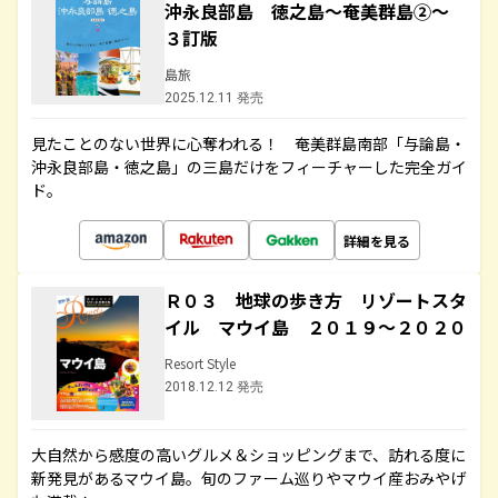
沖永良部島 徳之島～奄美群島②～
３訂版
島旅
2025.12.11 発売
見たことのない世界に心奪われる！ 奄美群島南部「与論島・
沖永良部島・徳之島」の三島だけをフィーチャーした完全ガイ
ド。
詳細を見る
Ｒ０３ 地球の歩き方 リゾートスタ
イル マウイ島 ２０１９～２０２０
Resort Style
2018.12.12 発売
大自然から感度の高いグルメ＆ショッピングまで、訪れる度に
新発見があるマウイ島。旬のファーム巡りやマウイ産おみやげ