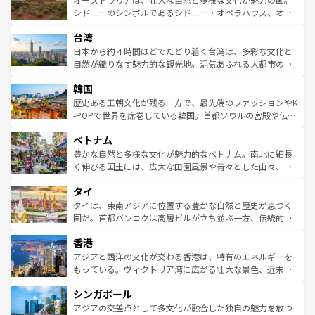
しみながら、その多様性と豊かな歴史を感じることができ
おすすめ。エメラルドグリーンに輝く海をはじめ、豊かな
シドニーのシンボルであるシドニー・オペラハウス、オー
るだろう。車でのロードトリップや列車の旅も、アメリカ
文化や歴史が息づいている。「アロハスピリット」と呼ば
ストラリア東海岸北部に広がる大サンゴ礁地帯グレートバ
ならではの贅沢な旅のスタイルだ。 なお、新着のアメリカ
台湾
れるおもてなしの心で訪れる人々を迎えてくれるハワイの
リアリーフや大陸中央部にそびえるウルル（エアーズロッ
情報は
コンテンツ一覧
を参照してほしい。
人々、おいしいローカルフードやハワイアンミュージッ
ク）、タスマニアの美しい原生林やケアンズの熱帯雨林な
日本から約４時間ほどでたどり着く台湾は、多彩な文化と
ク、伝統的なフラダンスなど、すべてがハワイの魅力を彩
ど、見どころがたくさん。また、カフェやワイン、オージ
自然が織りなす魅力的な観光地。活気あふれる大都市の台
っている。訪れるたびに新しい発見と感動が待っているハ
ービーフなどの食文化も豊かで、美味しいものであふれて
北やノスタルジックな町並みが人気な九份（ジォウフェ
ワイを、存分に味わってほしい。 なお、新着のハワイ情報
韓国
いる。アクティビティも充実しており、サーフィンやダイ
ン）、静ひつな山岳地帯である台湾東部など、都市の喧騒
は
コンテンツ一覧
を参照してほしい。
ビング、ハイキングなど、アウトドア好きにはたまらな
と山間の静けさが共存しており、訪れる人に新しい発見と
歴史ある王朝文化が残る一方で、最先端のファッションやK
い。オーストラリアの多彩な魅力を存分に味わいつくそ
驚きをもたらしてくれる。また、奥深い台湾の食文化も魅
-POPで世界を席巻している韓国。首都ソウルの宮殿や伝統
う。 なお、新着のオーストラリア情報は
コンテンツ一覧
を
力で、夜市などの屋台グルメから高級料理、ヘルシーで美
家屋が並ぶエリアでは韓国の歴史と文化に浸ることがで
参照してほしい。
ベトナム
容にもいいと評判のスイーツなど、バラエティ豊かな料理
き、地方に足を延ばせば四季折々の自然美を楽しむことが
が味わえる。 なお、新着の台湾情報は
コンテンツ一覧
を参
できる。そして、キムチや焼肉、絶品のストリートフード
豊かな自然と多様な文化が魅力的なベトナム。南北に細長
照してほしい。
まで、さまざまな韓国料理が待っている。夜には、韓国な
く伸びる国土には、広大な田園風景や青々とした山々、世
らではのナイトライフも堪能できる。あたたかいホスピタ
界遺産に登録された壮大な自然景観が点在し、都市部では
タイ
リティに包まれながら、韓国の多彩な魅力を心ゆくまで味
急速な発展と共に伝統が息づく。ハノイの古い町並みやホ
わってみてほしい。 なお、新着の韓国情報は
コンテンツ一
ーチミン市のフランス統治時代の建物も、独特の雰囲気を
タイは、東南アジアに位置する豊かな自然と歴史が息づく
覧
を参照してほしい。
醸し出している。また、バラエティの豊かさとおいしさで
国だ。首都バンコクは高層ビルが立ち並ぶ一方、伝統的な
世界中の食通を魅了してやまないベトナム料理も魅力のひ
寺院や市場がいたるところに点在し、古きよき文化と現代
香港
とつ。フォーやバインミー、ベトナムコーヒーなどは、ぜ
の活気が交差している。北部ではチェンマイなどの山岳地
ひ現地で味わいたい。どの地域を訪れてもあたたかい人々
帯で自然と触れ合い、南部ではプーケットやクラビの美し
アジアと西洋の文化が交わる香港は、特有のエネルギーを
が旅行者を迎えてくれるので、きっと忘れられない旅にな
いビーチでリゾート気分を楽しむことができる。タイ料理
もっている。ヴィクトリア湾に広がる壮大な景色、近未来
るはずだ。 なお、新着のベトナム情報は
コンテンツ一覧
を
は世界的に有名で、屋台から高級レストランまで味覚を刺
的なアートスポット、そして歴史と現代が融合した町並
参照してほしい。
シンガポール
激する。気候は一年中温暖で、どの季節にも異なる楽しみ
み、どこを訪れても感動するはず。観光スポットが密集し
が待っている。親しみやすいタイの人々、仏教を中心とし
ており、効率よく見どころを回れるのも魅力。息をのむよ
アジアの交差点として多文化が融合した独自の魅力を放つ