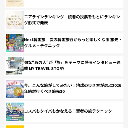
エアラインランキング 読者の投票をもとにランキン
グ形式で発表
Next韓国旅 次の韓国旅行がもっと楽しくなる 旅先・
グルメ・テクニック
旬な“あの人”が「旅」をテーマに語るインタビュー連
載 MY TRAVEL STORY
今、こんな旅がしてみたい！地球の歩き方が選ぶ2026
年絶対行くべき旅先30
コスパもタイパもかなえる！賢者の旅テクニック