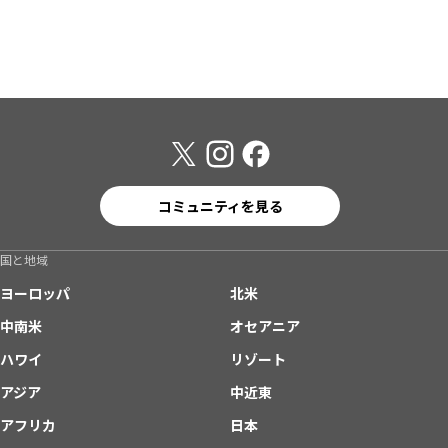
コミュニティを見る
国と地域
ヨーロッパ
北米
中南米
オセアニア
ハワイ
リゾート
アジア
中近東
アフリカ
日本