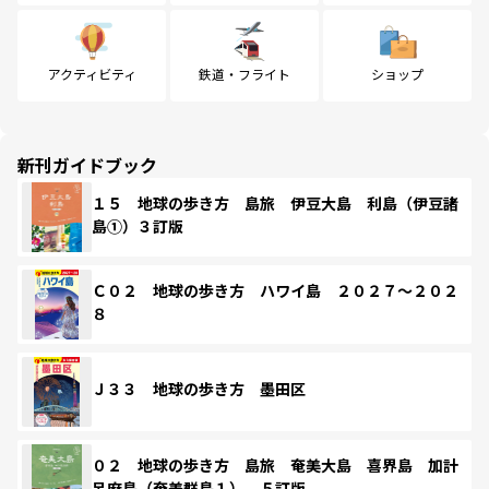
アクティビティ
鉄道・フライト
ショップ
新刊ガイドブック
１５ 地球の歩き方 島旅 伊豆大島 利島（伊豆諸
島①）３訂版
Ｃ０２ 地球の歩き方 ハワイ島 ２０２７～２０２
８
Ｊ３３ 地球の歩き方 墨田区
０２ 地球の歩き方 島旅 奄美大島 喜界島 加計
呂麻島（奄美群島１） ５訂版