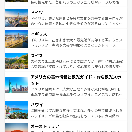
アートに溢れた街角から、地方では古代ローマ遺跡や中世
指の観光地だ。首都パリのエッフェル塔やルーブル美術館
の城塞都市、穏やかなビーチリゾートまで多彩な表情を見
といった象徴的なスポットから、田舎町の古風な美しさま
せる。地方によって風土や気候が異なるスペインはその個
ドイツ
で、幅広い魅力が詰まっている。華麗な宮殿、歴史的な大
性で訪れる人を魅了する。 なお、新着のスペイン情報は
コ
聖堂、美しいビーチ、そして豊かな自然が、訪れる者を心
ドイツは、豊かな歴史と多彩な文化が交差するヨーロッパ
ンテンツ一覧
を参照してほしい。
から魅了する。また、フランスは美食の国としても知ら
の中心に位置する国。中世の街並みが残るロマンチック街
れ、フランス料理はユネスコ無形文化遺産にも登録されて
道から、未来を先取りするようなモダンな都市まで多様な
イギリス
いる。シャンパンの発祥地であるランス、プロヴァンスの
顔を持つこの国は、どこを歩いても飽きることがない。ベ
香り高いラベンダー畑など、多彩な楽しみ方が可能だ。さ
ルリンの文化的活気、バイエルン州のアルプスの絶景、そ
イギリスは、古きよき伝統と最先端が共存する国。ウェス
らに、パリ以外の地域にも魅力が溢れており、どの街角に
してライン川沿いのワイン畑といった風景は必見。ビール
トミンスター寺院や大英博物館のようなランドマーク、歴
も豊かな歴史と文化が息づいている。パリ以外の個性あふ
とソーセージを味わいながら地元の人と過ごす楽しい時間
史ある大学都市、美しい丘陵地帯や牧歌的な風景など、エ
れる地方に足を運ぶとそれぞれで全く異なる文化を体験で
スイス
は、お酒好きな人にはぜひ体験してほしい。 なお、新着の
リアごとに異なる魅力がある。また、優雅なアフタヌーン
きるだろう。 なお、新着のフランス情報は
コンテンツ一覧
ドイツ情報は
コンテンツ一覧
を参照してほしい。
ティー、ビール好きにはたまらない英国パブ、サッカー観
スイスの国土面積は九州ほどの広さだが、運行時刻が正確
を参照してほしい。
戦など、本場だからこそできる体験も豊富。イギリスを旅
な交通網が整備されており、初心者でも安心して個人旅行
して楽しみつくそう。 なお、新着のイギリス情報は
コンテ
を楽しめる。日本同様に時刻表どおりの旅が可能だ。中世
アメリカの基本情報と観光ガイド・有名観光スポ
ンツ一覧
を参照してほしい。
の建物がそのまま残る町や、スイスならではのユニークな
博物館もあり、アルプス観光だけでなく町歩きも満喫する
ット
ことができる。国民の所得が高いため物価も高いが、旅行
アメリカ合衆国は、広大な土地と多様な文化が魅力の国。
者向けの交通パス提供のサービスもあり、うまく活用すれ
東海岸の都市部から西海岸のカリフォルニアまで、訪れる
ば市内交通費無料で観光を楽しむこともできる。 なお、新
場所ごとに異なる風景と体験が待っている。ニューヨーク
着のスイス情報は
コンテンツ一覧
を参照してほしい。
ハワイ
のような巨大都市は、観光、ショッピング、エンターテイ
ンメントが詰まった刺激的なスポットだ。一方、アメリカ
年間を通じて温暖な気候に恵まれ、多くの島で構成される
西部には大自然が広がり、グランドキャニオンやイエロー
ハワイは、どの島も独自の魅力をもっている。大自然の神
ストーン国立公園といった絶景が堪能できる。さらに、南
秘を感じたいなら、火山が生み出した壮大な景観を誇るハ
オーストラリア
部のニューオーリンズでは、音楽と美食が融合した独特の
ワイ島は見逃せない。また、定番の観光地といえばオアフ
文化が魅力。旅行者はアメリカの各地域で異なる魅力を楽
島だが、静かな自然を求めるならマウイ島やカウアイ島が
オーストラリアは、壮大な自然と多様な文化が魅力の国。