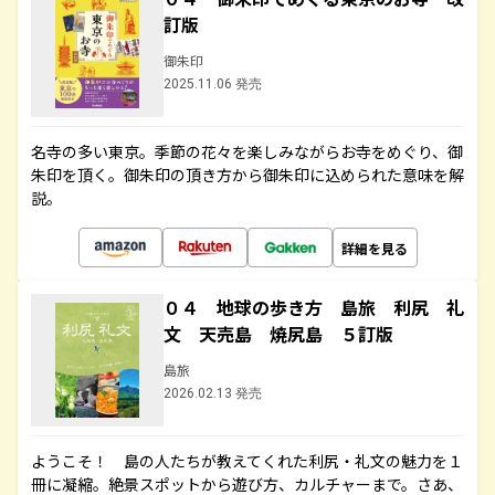
訂版
御朱印
2025.11.06 発売
名寺の多い東京。季節の花々を楽しみながらお寺をめぐり、御
朱印を頂く。御朱印の頂き方から御朱印に込められた意味を解
説。
詳細を見る
０４ 地球の歩き方 島旅 利尻 礼
文 天売島 焼尻島 ５訂版
島旅
2026.02.13 発売
ようこそ！ 島の人たちが教えてくれた利尻・礼文の魅力を１
冊に凝縮。絶景スポットから遊び方、カルチャーまで。さあ、