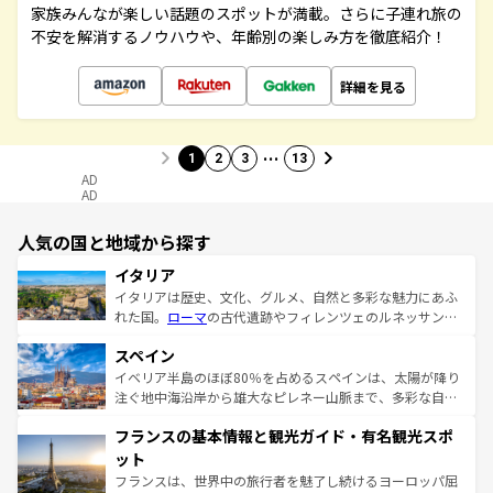
家族みんなが楽しい話題のスポットが満載。さらに子連れ旅の
不安を解消するノウハウや、年齢別の楽しみ方を徹底紹介！
詳細を見る
…
1
2
3
13
AD
AD
人気の国と地域から探す
イタリア
イタリアは歴史、文化、グルメ、自然と多彩な魅力にあふ
れた国。
ローマ
の古代遺跡やフィレンツェのルネッサンス
美術、ヴェネツィアの運河など、歴史あるスポットはもち
スペイン
ろん、トスカーナの美しい田園風景やアマルフィ海岸の絶
景など、自然景観も見逃せない。観光の合間には、本場の
イベリア半島のほぼ80％を占めるスペインは、太陽が降り
ピザやパスタなど、絶品のイタリア料理を堪能することも
注ぐ地中海沿岸から雄大なピレネー山脈まで、多彩な自然
できる。朝目覚めてから夜眠るまで、すべての瞬間を楽し
と文化が詰まったヨーロッパ屈指の旅行先だ。多様な地域
フランスの基本情報と観光ガイド・有名観光スポ
ませてくれるイタリアで、忘れられない旅をしてみよう！
文化が根付くこの国では、情熱的なフラメンコ、熱気あふ
なお、新着のイタリア情報は
コンテンツ一覧
を参照してほ
れる闘牛、そして美味しいタパスが生活の一部となってい
ット
しい。
る。首都マドリードの洗練された雰囲気や、バルセロナの
フランスは、世界中の旅行者を魅了し続けるヨーロッパ屈