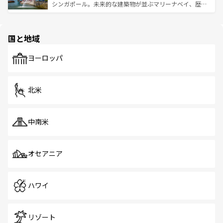
た文化、そして多様な観光資源が、訪れる旅人を魅了し続
うな絶景から文化的な体験まで、香港を存分に楽しみ尽く
シンガポール。未来的な建築物が並ぶマリーナベイ、歴史
ける。 なお、新着のタイ情報は
コンテンツ一覧
を参照して
そう。 なお、新着の香港情報は
コンテンツ一覧
を参照して
と伝統を感じられるエスニックタウン、多数の緑豊かな公
ほしい。
ほしい。
園や自然保護区など、自然が調和した近代的な景観と文化
の多様性あふれるカラフルな町は、どこを歩いても新しい
国と地域
発見がある。さらに、治安のよさや充実した公共交通機関
も、旅行者にとっては魅力的なポイント。グルメも豊富
で、ホーカーズは地元の風情を楽しめる外せないスポット
ヨーロッパ
だ。訪れる人を飽きさせないシンガポールで、多様な魅力
を体感しよう。 なお、新着のシンガポール情報は
コンテン
ツ一覧
を参照してほしい。
北米
中南米
オセアニア
ハワイ
リゾート