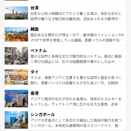
るだろう。車でのロードトリップや列車の旅も、アメリカ
文化や歴史が息づいている。「アロハスピリット」と呼ば
ストラリア東海岸北部に広がる大サンゴ礁地帯グレートバ
ならではの贅沢な旅のスタイルだ。 なお、新着のアメリカ
台湾
れるおもてなしの心で訪れる人々を迎えてくれるハワイの
リアリーフや大陸中央部にそびえるウルル（エアーズロッ
情報は
コンテンツ一覧
を参照してほしい。
人々、おいしいローカルフードやハワイアンミュージッ
ク）、タスマニアの美しい原生林やケアンズの熱帯雨林な
日本から約４時間ほどでたどり着く台湾は、多彩な文化と
ク、伝統的なフラダンスなど、すべてがハワイの魅力を彩
ど、見どころがたくさん。また、カフェやワイン、オージ
自然が織りなす魅力的な観光地。活気あふれる大都市の台
っている。訪れるたびに新しい発見と感動が待っているハ
ービーフなどの食文化も豊かで、美味しいものであふれて
北やノスタルジックな町並みが人気な九份（ジォウフェ
ワイを、存分に味わってほしい。 なお、新着のハワイ情報
韓国
いる。アクティビティも充実しており、サーフィンやダイ
ン）、静ひつな山岳地帯である台湾東部など、都市の喧騒
は
コンテンツ一覧
を参照してほしい。
ビング、ハイキングなど、アウトドア好きにはたまらな
と山間の静けさが共存しており、訪れる人に新しい発見と
歴史ある王朝文化が残る一方で、最先端のファッションやK
い。オーストラリアの多彩な魅力を存分に味わいつくそ
驚きをもたらしてくれる。また、奥深い台湾の食文化も魅
-POPで世界を席巻している韓国。首都ソウルの宮殿や伝統
う。 なお、新着のオーストラリア情報は
コンテンツ一覧
を
力で、夜市などの屋台グルメから高級料理、ヘルシーで美
家屋が並ぶエリアでは韓国の歴史と文化に浸ることがで
参照してほしい。
ベトナム
容にもいいと評判のスイーツなど、バラエティ豊かな料理
き、地方に足を延ばせば四季折々の自然美を楽しむことが
が味わえる。 なお、新着の台湾情報は
コンテンツ一覧
を参
できる。そして、キムチや焼肉、絶品のストリートフード
豊かな自然と多様な文化が魅力的なベトナム。南北に細長
照してほしい。
まで、さまざまな韓国料理が待っている。夜には、韓国な
く伸びる国土には、広大な田園風景や青々とした山々、世
らではのナイトライフも堪能できる。あたたかいホスピタ
界遺産に登録された壮大な自然景観が点在し、都市部では
タイ
リティに包まれながら、韓国の多彩な魅力を心ゆくまで味
急速な発展と共に伝統が息づく。ハノイの古い町並みやホ
わってみてほしい。 なお、新着の韓国情報は
コンテンツ一
ーチミン市のフランス統治時代の建物も、独特の雰囲気を
タイは、東南アジアに位置する豊かな自然と歴史が息づく
覧
を参照してほしい。
醸し出している。また、バラエティの豊かさとおいしさで
国だ。首都バンコクは高層ビルが立ち並ぶ一方、伝統的な
世界中の食通を魅了してやまないベトナム料理も魅力のひ
寺院や市場がいたるところに点在し、古きよき文化と現代
香港
とつ。フォーやバインミー、ベトナムコーヒーなどは、ぜ
の活気が交差している。北部ではチェンマイなどの山岳地
ひ現地で味わいたい。どの地域を訪れてもあたたかい人々
帯で自然と触れ合い、南部ではプーケットやクラビの美し
アジアと西洋の文化が交わる香港は、特有のエネルギーを
が旅行者を迎えてくれるので、きっと忘れられない旅にな
いビーチでリゾート気分を楽しむことができる。タイ料理
もっている。ヴィクトリア湾に広がる壮大な景色、近未来
るはずだ。 なお、新着のベトナム情報は
コンテンツ一覧
を
は世界的に有名で、屋台から高級レストランまで味覚を刺
的なアートスポット、そして歴史と現代が融合した町並
参照してほしい。
シンガポール
激する。気候は一年中温暖で、どの季節にも異なる楽しみ
み、どこを訪れても感動するはず。観光スポットが密集し
が待っている。親しみやすいタイの人々、仏教を中心とし
ており、効率よく見どころを回れるのも魅力。息をのむよ
アジアの交差点として多文化が融合した独自の魅力を放つ
た文化、そして多様な観光資源が、訪れる旅人を魅了し続
うな絶景から文化的な体験まで、香港を存分に楽しみ尽く
シンガポール。未来的な建築物が並ぶマリーナベイ、歴史
ける。 なお、新着のタイ情報は
コンテンツ一覧
を参照して
そう。 なお、新着の香港情報は
コンテンツ一覧
を参照して
と伝統を感じられるエスニックタウン、多数の緑豊かな公