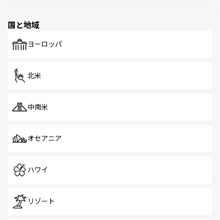
ほしい。
ほしい。
園や自然保護区など、自然が調和した近代的な景観と文化
の多様性あふれるカラフルな町は、どこを歩いても新しい
国と地域
発見がある。さらに、治安のよさや充実した公共交通機関
も、旅行者にとっては魅力的なポイント。グルメも豊富
で、ホーカーズは地元の風情を楽しめる外せないスポット
ヨーロッパ
だ。訪れる人を飽きさせないシンガポールで、多様な魅力
を体感しよう。 なお、新着のシンガポール情報は
コンテン
ツ一覧
を参照してほしい。
北米
中南米
オセアニア
ハワイ
リゾート