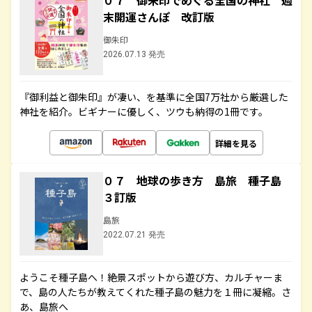
０７ 御朱印でめぐる全国の神社 週
末開運さんぽ 改訂版
御朱印
2026.07.13 発売
『御利益と御朱印』が凄い、を基準に全国7万社から厳選した
神社を紹介。ビギナーに優しく、ツウも納得の1冊です。
詳細を見る
０７ 地球の歩き方 島旅 種子島
３訂版
島旅
2022.07.21 発売
ようこそ種子島へ！絶景スポットから遊び方、カルチャーま
で、島の人たちが教えてくれた種子島の魅力を１冊に凝縮。さ
あ、島旅へ