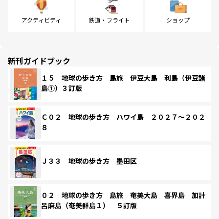
アクティビティ
鉄道・フライト
ショップ
新刊ガイドブック
１５ 地球の歩き方 島旅 伊豆大島 利島（伊豆諸
島①）３訂版
Ｃ０２ 地球の歩き方 ハワイ島 ２０２７～２０２
８
Ｊ３３ 地球の歩き方 墨田区
０２ 地球の歩き方 島旅 奄美大島 喜界島 加計
呂麻島（奄美群島１） ５訂版