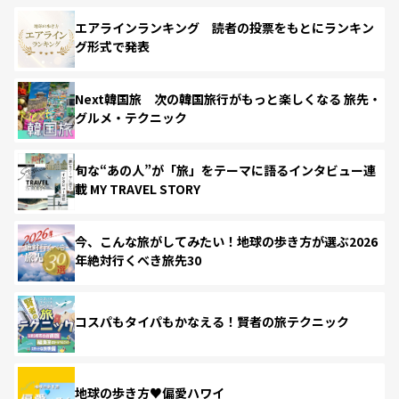
エアラインランキング 読者の投票をもとにランキン
グ形式で発表
Next韓国旅 次の韓国旅行がもっと楽しくなる 旅先・
グルメ・テクニック
旬な“あの人”が「旅」をテーマに語るインタビュー連
載 MY TRAVEL STORY
今、こんな旅がしてみたい！地球の歩き方が選ぶ2026
年絶対行くべき旅先30
コスパもタイパもかなえる！賢者の旅テクニック
地球の歩き方♥偏愛ハワイ