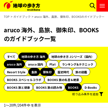
TOP
ガイドブック
aruco 海外、島旅、御朱印、BOOKSのガイドブック一覧
aruco 海外、島旅、御朱印、BOOKS
のガイドブック一覧
すべて
地球の歩き方 海外
地球の歩き方 Jシリーズ（国内）
aruco 海外
aruco 国内
Plat
ランキング&テクニック
Resort Style
島旅
御朱印
歴史時代
旅の図鑑
BOOKS スペシャルコラボ
BOOKS 旅の名言＆絶景
BOOKS 旅と健康
BOOKS 旅の読み物
BOOKS
D-Books
絞り込み条件を追加
1〜20件/204件中 を表示