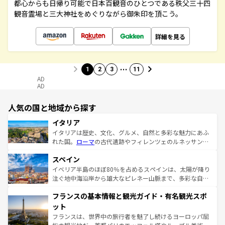
都心からも日帰り可能で日本百観音のひとつである秩父三十四
観音霊場と三大神社をめぐりながら御朱印を頂こう。
詳細を見る
…
1
2
3
11
AD
AD
人気の国と地域から探す
イタリア
イタリアは歴史、文化、グルメ、自然と多彩な魅力にあふ
れた国。
ローマ
の古代遺跡やフィレンツェのルネッサンス
美術、ヴェネツィアの運河など、歴史あるスポットはもち
スペイン
ろん、トスカーナの美しい田園風景やアマルフィ海岸の絶
景など、自然景観も見逃せない。観光の合間には、本場の
イベリア半島のほぼ80％を占めるスペインは、太陽が降り
ピザやパスタなど、絶品のイタリア料理を堪能することも
注ぐ地中海沿岸から雄大なピレネー山脈まで、多彩な自然
できる。朝目覚めてから夜眠るまで、すべての瞬間を楽し
と文化が詰まったヨーロッパ屈指の旅行先だ。多様な地域
フランスの基本情報と観光ガイド・有名観光スポ
ませてくれるイタリアで、忘れられない旅をしてみよう！
文化が根付くこの国では、情熱的なフラメンコ、熱気あふ
なお、新着のイタリア情報は
コンテンツ一覧
を参照してほ
れる闘牛、そして美味しいタパスが生活の一部となってい
ット
しい。
る。首都マドリードの洗練された雰囲気や、バルセロナの
フランスは、世界中の旅行者を魅了し続けるヨーロッパ屈
アートに溢れた街角から、地方では古代ローマ遺跡や中世