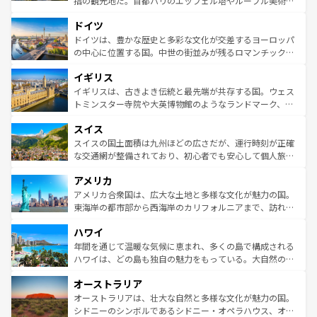
指の観光地だ。首都パリのエッフェル塔やルーブル美術館
の城塞都市、穏やかなビーチリゾートまで多彩な表情を見
といった象徴的なスポットから、田舎町の古風な美しさま
せる。地方によって風土や気候が異なるスペインはその個
ドイツ
で、幅広い魅力が詰まっている。華麗な宮殿、歴史的な大
性で訪れる人を魅了する。 なお、新着のスペイン情報は
コ
聖堂、美しいビーチ、そして豊かな自然が、訪れる者を心
ドイツは、豊かな歴史と多彩な文化が交差するヨーロッパ
ンテンツ一覧
を参照してほしい。
から魅了する。また、フランスは美食の国としても知ら
の中心に位置する国。中世の街並みが残るロマンチック街
れ、フランス料理はユネスコ無形文化遺産にも登録されて
道から、未来を先取りするようなモダンな都市まで多様な
イギリス
いる。シャンパンの発祥地であるランス、プロヴァンスの
顔を持つこの国は、どこを歩いても飽きることがない。ベ
香り高いラベンダー畑など、多彩な楽しみ方が可能だ。さ
ルリンの文化的活気、バイエルン州のアルプスの絶景、そ
イギリスは、古きよき伝統と最先端が共存する国。ウェス
らに、パリ以外の地域にも魅力が溢れており、どの街角に
してライン川沿いのワイン畑といった風景は必見。ビール
トミンスター寺院や大英博物館のようなランドマーク、歴
も豊かな歴史と文化が息づいている。パリ以外の個性あふ
とソーセージを味わいながら地元の人と過ごす楽しい時間
史ある大学都市、美しい丘陵地帯や牧歌的な風景など、エ
れる地方に足を運ぶとそれぞれで全く異なる文化を体験で
スイス
は、お酒好きな人にはぜひ体験してほしい。 なお、新着の
リアごとに異なる魅力がある。また、優雅なアフタヌーン
きるだろう。 なお、新着のフランス情報は
コンテンツ一覧
ドイツ情報は
コンテンツ一覧
を参照してほしい。
ティー、ビール好きにはたまらない英国パブ、サッカー観
スイスの国土面積は九州ほどの広さだが、運行時刻が正確
を参照してほしい。
戦など、本場だからこそできる体験も豊富。イギリスを旅
な交通網が整備されており、初心者でも安心して個人旅行
して楽しみつくそう。 なお、新着のイギリス情報は
コンテ
を楽しめる。日本同様に時刻表どおりの旅が可能だ。中世
アメリカ
ンツ一覧
を参照してほしい。
の建物がそのまま残る町や、スイスならではのユニークな
博物館もあり、アルプス観光だけでなく町歩きも満喫する
アメリカ合衆国は、広大な土地と多様な文化が魅力の国。
ことができる。国民の所得が高いため物価も高いが、旅行
東海岸の都市部から西海岸のカリフォルニアまで、訪れる
者向けの交通パス提供のサービスもあり、うまく活用すれ
場所ごとに異なる風景と体験が待っている。ニューヨーク
ハワイ
ば市内交通費無料で観光を楽しむこともできる。 なお、新
のような巨大都市は、観光、ショッピング、エンターテイ
着のスイス情報は
コンテンツ一覧
を参照してほしい。
ンメントが詰まった刺激的なスポットだ。一方、アメリカ
年間を通じて温暖な気候に恵まれ、多くの島で構成される
西部には大自然が広がり、グランドキャニオンやイエロー
ハワイは、どの島も独自の魅力をもっている。大自然の神
ストーン国立公園といった絶景が堪能できる。さらに、南
秘を感じたいなら、火山が生み出した壮大な景観を誇るハ
オーストラリア
部のニューオーリンズでは、音楽と美食が融合した独特の
ワイ島は見逃せない。また、定番の観光地といえばオアフ
文化が魅力。旅行者はアメリカの各地域で異なる魅力を楽
島だが、静かな自然を求めるならマウイ島やカウアイ島が
オーストラリアは、壮大な自然と多様な文化が魅力の国。
しみながら、その多様性と豊かな歴史を感じることができ
おすすめ。エメラルドグリーンに輝く海をはじめ、豊かな
シドニーのシンボルであるシドニー・オペラハウス、オー