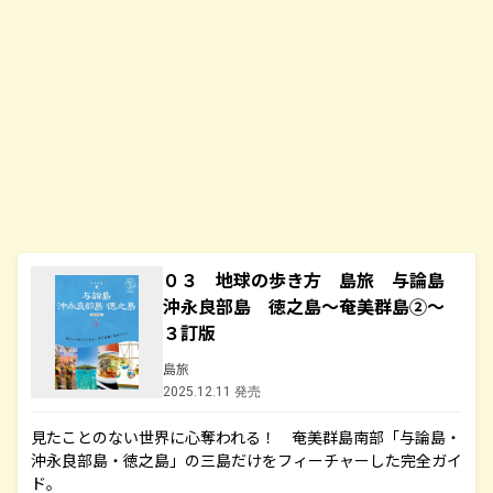
０３ 地球の歩き方 島旅 与論島
沖永良部島 徳之島～奄美群島②～
３訂版
島旅
2025.12.11 発売
見たことのない世界に心奪われる！ 奄美群島南部「与論島・
沖永良部島・徳之島」の三島だけをフィーチャーした完全ガイ
ド。