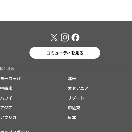
コミュニティを見る
国と地域
ヨーロッパ
北米
中南米
オセアニア
ハワイ
リゾート
アジア
中近東
アフリカ
日本
ウェブマガジン