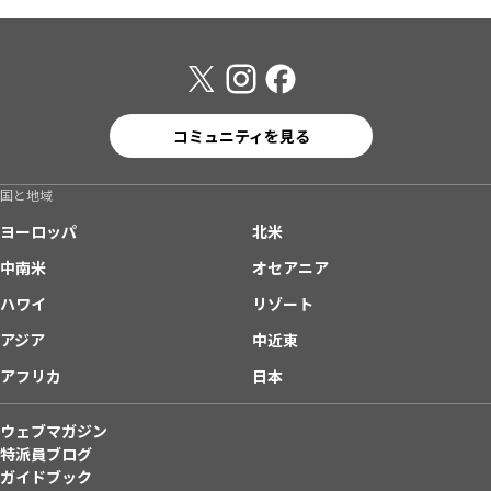
コミュニティを見る
国と地域
ヨーロッパ
北米
中南米
オセアニア
ハワイ
リゾート
アジア
中近東
アフリカ
日本
ウェブマガジン
特派員ブログ
ガイドブック