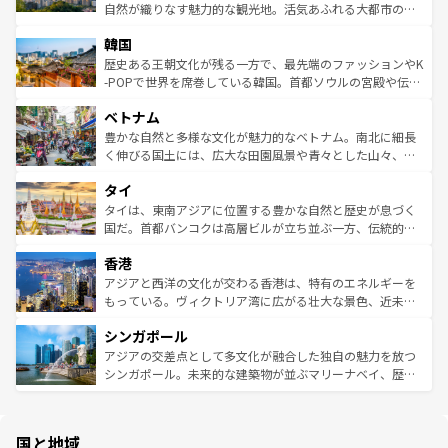
ク、伝統的なフラダンスなど、すべてがハワイの魅力を彩
ど、見どころがたくさん。また、カフェやワイン、オージ
自然が織りなす魅力的な観光地。活気あふれる大都市の台
っている。訪れるたびに新しい発見と感動が待っているハ
ービーフなどの食文化も豊かで、美味しいものであふれて
北やノスタルジックな町並みが人気な九份（ジォウフェ
ワイを、存分に味わってほしい。 なお、新着のハワイ情報
韓国
いる。アクティビティも充実しており、サーフィンやダイ
ン）、静ひつな山岳地帯である台湾東部など、都市の喧騒
は
コンテンツ一覧
を参照してほしい。
ビング、ハイキングなど、アウトドア好きにはたまらな
と山間の静けさが共存しており、訪れる人に新しい発見と
歴史ある王朝文化が残る一方で、最先端のファッションやK
い。オーストラリアの多彩な魅力を存分に味わいつくそ
驚きをもたらしてくれる。また、奥深い台湾の食文化も魅
-POPで世界を席巻している韓国。首都ソウルの宮殿や伝統
う。 なお、新着のオーストラリア情報は
コンテンツ一覧
を
力で、夜市などの屋台グルメから高級料理、ヘルシーで美
家屋が並ぶエリアでは韓国の歴史と文化に浸ることがで
参照してほしい。
ベトナム
容にもいいと評判のスイーツなど、バラエティ豊かな料理
き、地方に足を延ばせば四季折々の自然美を楽しむことが
が味わえる。 なお、新着の台湾情報は
コンテンツ一覧
を参
できる。そして、キムチや焼肉、絶品のストリートフード
豊かな自然と多様な文化が魅力的なベトナム。南北に細長
照してほしい。
まで、さまざまな韓国料理が待っている。夜には、韓国な
く伸びる国土には、広大な田園風景や青々とした山々、世
らではのナイトライフも堪能できる。あたたかいホスピタ
界遺産に登録された壮大な自然景観が点在し、都市部では
タイ
リティに包まれながら、韓国の多彩な魅力を心ゆくまで味
急速な発展と共に伝統が息づく。ハノイの古い町並みやホ
わってみてほしい。 なお、新着の韓国情報は
コンテンツ一
ーチミン市のフランス統治時代の建物も、独特の雰囲気を
タイは、東南アジアに位置する豊かな自然と歴史が息づく
覧
を参照してほしい。
醸し出している。また、バラエティの豊かさとおいしさで
国だ。首都バンコクは高層ビルが立ち並ぶ一方、伝統的な
世界中の食通を魅了してやまないベトナム料理も魅力のひ
寺院や市場がいたるところに点在し、古きよき文化と現代
香港
とつ。フォーやバインミー、ベトナムコーヒーなどは、ぜ
の活気が交差している。北部ではチェンマイなどの山岳地
ひ現地で味わいたい。どの地域を訪れてもあたたかい人々
帯で自然と触れ合い、南部ではプーケットやクラビの美し
アジアと西洋の文化が交わる香港は、特有のエネルギーを
が旅行者を迎えてくれるので、きっと忘れられない旅にな
いビーチでリゾート気分を楽しむことができる。タイ料理
もっている。ヴィクトリア湾に広がる壮大な景色、近未来
るはずだ。 なお、新着のベトナム情報は
コンテンツ一覧
を
は世界的に有名で、屋台から高級レストランまで味覚を刺
的なアートスポット、そして歴史と現代が融合した町並
参照してほしい。
シンガポール
激する。気候は一年中温暖で、どの季節にも異なる楽しみ
み、どこを訪れても感動するはず。観光スポットが密集し
が待っている。親しみやすいタイの人々、仏教を中心とし
ており、効率よく見どころを回れるのも魅力。息をのむよ
アジアの交差点として多文化が融合した独自の魅力を放つ
た文化、そして多様な観光資源が、訪れる旅人を魅了し続
うな絶景から文化的な体験まで、香港を存分に楽しみ尽く
シンガポール。未来的な建築物が並ぶマリーナベイ、歴史
ける。 なお、新着のタイ情報は
コンテンツ一覧
を参照して
そう。 なお、新着の香港情報は
コンテンツ一覧
を参照して
と伝統を感じられるエスニックタウン、多数の緑豊かな公
ほしい。
ほしい。
園や自然保護区など、自然が調和した近代的な景観と文化
の多様性あふれるカラフルな町は、どこを歩いても新しい
国と地域
発見がある。さらに、治安のよさや充実した公共交通機関