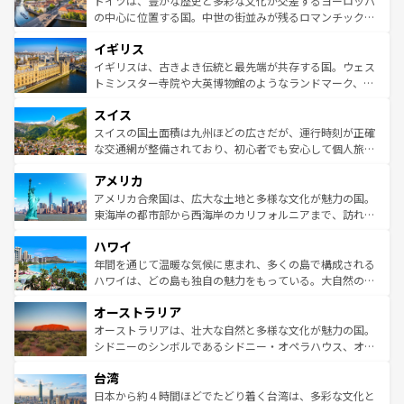
ドイツは、豊かな歴史と多彩な文化が交差するヨーロッパ
ンテンツ一覧
を参照してほしい。
から魅了する。また、フランスは美食の国としても知ら
の中心に位置する国。中世の街並みが残るロマンチック街
れ、フランス料理はユネスコ無形文化遺産にも登録されて
道から、未来を先取りするようなモダンな都市まで多様な
イギリス
いる。シャンパンの発祥地であるランス、プロヴァンスの
顔を持つこの国は、どこを歩いても飽きることがない。ベ
香り高いラベンダー畑など、多彩な楽しみ方が可能だ。さ
ルリンの文化的活気、バイエルン州のアルプスの絶景、そ
イギリスは、古きよき伝統と最先端が共存する国。ウェス
らに、パリ以外の地域にも魅力が溢れており、どの街角に
してライン川沿いのワイン畑といった風景は必見。ビール
トミンスター寺院や大英博物館のようなランドマーク、歴
も豊かな歴史と文化が息づいている。パリ以外の個性あふ
とソーセージを味わいながら地元の人と過ごす楽しい時間
史ある大学都市、美しい丘陵地帯や牧歌的な風景など、エ
れる地方に足を運ぶとそれぞれで全く異なる文化を体験で
スイス
は、お酒好きな人にはぜひ体験してほしい。 なお、新着の
リアごとに異なる魅力がある。また、優雅なアフタヌーン
きるだろう。 なお、新着のフランス情報は
コンテンツ一覧
ドイツ情報は
コンテンツ一覧
を参照してほしい。
ティー、ビール好きにはたまらない英国パブ、サッカー観
スイスの国土面積は九州ほどの広さだが、運行時刻が正確
を参照してほしい。
戦など、本場だからこそできる体験も豊富。イギリスを旅
な交通網が整備されており、初心者でも安心して個人旅行
して楽しみつくそう。 なお、新着のイギリス情報は
コンテ
を楽しめる。日本同様に時刻表どおりの旅が可能だ。中世
アメリカ
ンツ一覧
を参照してほしい。
の建物がそのまま残る町や、スイスならではのユニークな
博物館もあり、アルプス観光だけでなく町歩きも満喫する
アメリカ合衆国は、広大な土地と多様な文化が魅力の国。
ことができる。国民の所得が高いため物価も高いが、旅行
東海岸の都市部から西海岸のカリフォルニアまで、訪れる
者向けの交通パス提供のサービスもあり、うまく活用すれ
場所ごとに異なる風景と体験が待っている。ニューヨーク
ハワイ
ば市内交通費無料で観光を楽しむこともできる。 なお、新
のような巨大都市は、観光、ショッピング、エンターテイ
着のスイス情報は
コンテンツ一覧
を参照してほしい。
ンメントが詰まった刺激的なスポットだ。一方、アメリカ
年間を通じて温暖な気候に恵まれ、多くの島で構成される
西部には大自然が広がり、グランドキャニオンやイエロー
ハワイは、どの島も独自の魅力をもっている。大自然の神
ストーン国立公園といった絶景が堪能できる。さらに、南
秘を感じたいなら、火山が生み出した壮大な景観を誇るハ
オーストラリア
部のニューオーリンズでは、音楽と美食が融合した独特の
ワイ島は見逃せない。また、定番の観光地といえばオアフ
文化が魅力。旅行者はアメリカの各地域で異なる魅力を楽
島だが、静かな自然を求めるならマウイ島やカウアイ島が
オーストラリアは、壮大な自然と多様な文化が魅力の国。
しみながら、その多様性と豊かな歴史を感じることができ
おすすめ。エメラルドグリーンに輝く海をはじめ、豊かな
シドニーのシンボルであるシドニー・オペラハウス、オー
るだろう。車でのロードトリップや列車の旅も、アメリカ
文化や歴史が息づいている。「アロハスピリット」と呼ば
ストラリア東海岸北部に広がる大サンゴ礁地帯グレートバ
ならではの贅沢な旅のスタイルだ。 なお、新着のアメリカ
台湾
れるおもてなしの心で訪れる人々を迎えてくれるハワイの
リアリーフや大陸中央部にそびえるウルル（エアーズロッ
情報は
コンテンツ一覧
を参照してほしい。
人々、おいしいローカルフードやハワイアンミュージッ
ク）、タスマニアの美しい原生林やケアンズの熱帯雨林な
日本から約４時間ほどでたどり着く台湾は、多彩な文化と