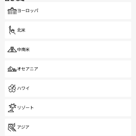
も、旅行者にとっては魅力的なポイント。グルメも豊富
で、ホーカーズは地元の風情を楽しめる外せないスポット
ヨーロッパ
だ。訪れる人を飽きさせないシンガポールで、多様な魅力
を体感しよう。 なお、新着のシンガポール情報は
コンテン
ツ一覧
を参照してほしい。
北米
中南米
オセアニア
ハワイ
リゾート
アジア