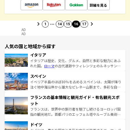
詳細を見る
…
1
14
15
16
17
AD
AD
人気の国と地域から探す
イタリア
イタリアは歴史、文化、グルメ、自然と多彩な魅力にあふ
れた国。
ローマ
の古代遺跡やフィレンツェのルネッサンス
美術、ヴェネツィアの運河など、歴史あるスポットはもち
スペイン
ろん、トスカーナの美しい田園風景やアマルフィ海岸の絶
景など、自然景観も見逃せない。観光の合間には、本場の
イベリア半島のほぼ80％を占めるスペインは、太陽が降り
ピザやパスタなど、絶品のイタリア料理を堪能することも
注ぐ地中海沿岸から雄大なピレネー山脈まで、多彩な自然
できる。朝目覚めてから夜眠るまで、すべての瞬間を楽し
と文化が詰まったヨーロッパ屈指の旅行先だ。多様な地域
フランスの基本情報と観光ガイド・有名観光スポ
ませてくれるイタリアで、忘れられない旅をしてみよう！
文化が根付くこの国では、情熱的なフラメンコ、熱気あふ
なお、新着のイタリア情報は
コンテンツ一覧
を参照してほ
れる闘牛、そして美味しいタパスが生活の一部となってい
ット
しい。
る。首都マドリードの洗練された雰囲気や、バルセロナの
フランスは、世界中の旅行者を魅了し続けるヨーロッパ屈
アートに溢れた街角から、地方では古代ローマ遺跡や中世
指の観光地だ。首都パリのエッフェル塔やルーブル美術館
の城塞都市、穏やかなビーチリゾートまで多彩な表情を見
といった象徴的なスポットから、田舎町の古風な美しさま
せる。地方によって風土や気候が異なるスペインはその個
ドイツ
で、幅広い魅力が詰まっている。華麗な宮殿、歴史的な大
性で訪れる人を魅了する。 なお、新着のスペイン情報は
コ
聖堂、美しいビーチ、そして豊かな自然が、訪れる者を心