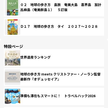
０２ 地球の歩き方 島旅 奄美大島 喜界島 加計
呂麻島（奄美群島１） ５訂版
Ｄ１７ 地球の歩き方 タイ ２０２７～２０２８
特設ページ
世界遺産ランキング
地球の歩き方 meets クリストファー・ノーラン監督
最新作『オデュッセイア』
準備も滞在もスマートに！ トラベルハック2026