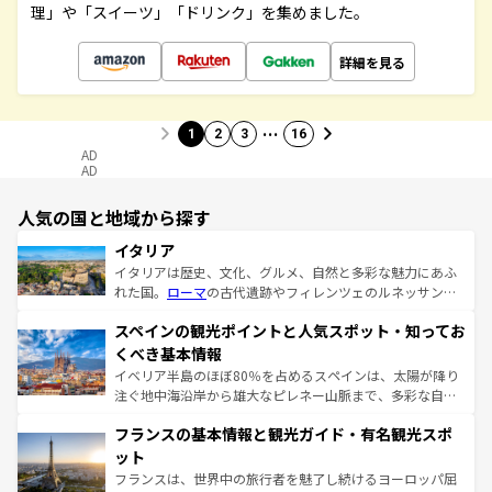
理」や「スイーツ」「ドリンク」を集めました。
詳細を見る
…
1
2
3
16
AD
AD
人気の国と地域から探す
イタリア
イタリアは歴史、文化、グルメ、自然と多彩な魅力にあふ
れた国。
ローマ
の古代遺跡やフィレンツェのルネッサンス
美術、ヴェネツィアの運河など、歴史あるスポットはもち
スペインの観光ポイントと人気スポット・知ってお
ろん、トスカーナの美しい田園風景やアマルフィ海岸の絶
景など、自然景観も見逃せない。観光の合間には、本場の
くべき基本情報
ピザやパスタなど、絶品のイタリア料理を堪能することも
イベリア半島のほぼ80％を占めるスペインは、太陽が降り
できる。朝目覚めてから夜眠るまで、すべての瞬間を楽し
注ぐ地中海沿岸から雄大なピレネー山脈まで、多彩な自然
ませてくれるイタリアで、忘れられない旅をしてみよう！
と文化が詰まったヨーロッパ屈指の旅行先だ。多様な地域
なお、新着のイタリア情報は
コンテンツ一覧
を参照してほ
フランスの基本情報と観光ガイド・有名観光スポ
文化が根付くこの国では、情熱的なフラメンコ、熱気あふ
しい。
れる闘牛、そして美味しいタパスが生活の一部となってい
ット
る。首都マドリードの洗練された雰囲気や、バルセロナの
フランスは、世界中の旅行者を魅了し続けるヨーロッパ屈