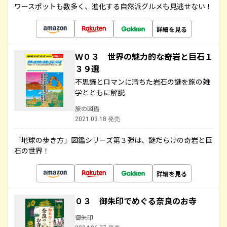
ワースポットも数多く、進化する自然派グルメも見逃せない！
詳細を見る
Ｗ０３ 世界の魅力的な奇岩と巨石１
３９選
不思議とロマンに満ちた岩石の謎を旅の雑
学とともに解説
旅の図鑑
2021.03.18 発売
「地球の歩き方」図鑑シリーズ第３弾は、謎だらけの奇岩と巨
石の世界！
詳細を見る
０３ 御朱印でめぐる奈良のお寺
御朱印