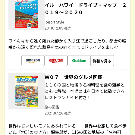
イル ハワイ ドライブ・マップ ２
０１９～２０２０
Resort Style
2018.12.05 発売
ワイキキから遠く離れた静かな入り江で過ごしたり、都会の喧
噪から遠く離れた離島を気の向くままにドライブを楽しむ
詳細を見る
Ｗ０７ 世界のグルメ図鑑
１１６の国と地域の名物料理を食の雑学と
ともに解説 本場の味を日本で体験できる
レストランガイド付き！
旅の図鑑
2021.07.26 発売
世界はおいしいモノにあふれている！ 世界中を旅して食べ歩
いた「地球の歩き方」編集部が、116の国と地域の「名物料