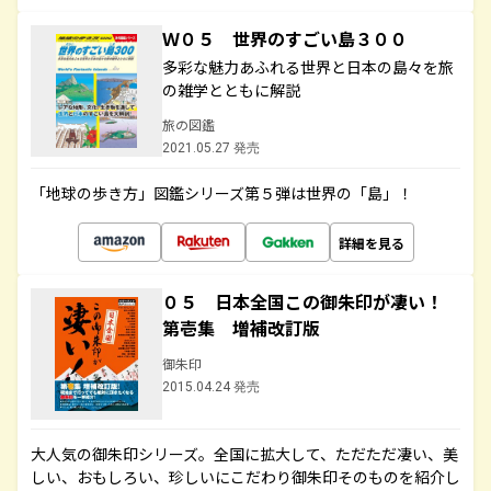
Ｗ０５ 世界のすごい島３００
多彩な魅力あふれる世界と日本の島々を旅
の雑学とともに解説
旅の図鑑
2021.05.27 発売
「地球の歩き方」図鑑シリーズ第５弾は世界の「島」！
詳細を見る
０５ 日本全国この御朱印が凄い！
第壱集 増補改訂版
御朱印
2015.04.24 発売
大人気の御朱印シリーズ。全国に拡大して、ただただ凄い、美
しい、おもしろい、珍しいにこだわり御朱印そのものを紹介し