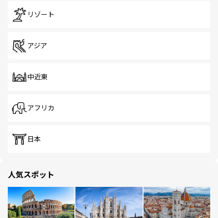
リゾート
アジア
中近東
アフリカ
日本
人気スポット