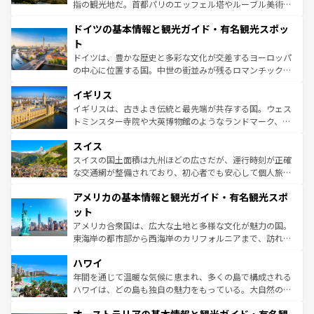
アートに溢れた街角から、地方では古代ローマ遺跡や中世
指の観光地だ。首都パリのエッフェル塔やルーブル美術館
の城塞都市、穏やかなビーチリゾートまで多彩な表情を見
といった象徴的なスポットから、田舎町の古風な美しさま
せる。地方によって風土や気候が異なるスペインはその個
ドイツの基本情報と観光ガイド・有名観光スポッ
で、幅広い魅力が詰まっている。華麗な宮殿、歴史的な大
性で訪れる人を魅了する。 なお、新着のスペイン情報は
コ
聖堂、美しいビーチ、そして豊かな自然が、訪れる者を心
ト
ンテンツ一覧
を参照してほしい。
から魅了する。また、フランスは美食の国としても知ら
ドイツは、豊かな歴史と多彩な文化が交差するヨーロッパ
れ、フランス料理はユネスコ無形文化遺産にも登録されて
の中心に位置する国。中世の街並みが残るロマンチック街
いる。シャンパンの発祥地であるランス、プロヴァンスの
道から、未来を先取りするようなモダンな都市まで多様な
香り高いラベンダー畑など、多彩な楽しみ方が可能だ。さ
イギリス
顔を持つこの国は、どこを歩いても飽きることがない。ベ
らに、パリ以外の地域にも魅力が溢れており、どの街角に
ルリンの文化的活気、バイエルン州のアルプスの絶景、そ
イギリスは、古きよき伝統と最先端が共存する国。ウェス
も豊かな歴史と文化が息づいている。パリ以外の個性あふ
してライン川沿いのワイン畑といった風景は必見。ビール
トミンスター寺院や大英博物館のようなランドマーク、歴
れる地方に足を運ぶとそれぞれで全く異なる文化を体験で
とソーセージを味わいながら地元の人と過ごす楽しい時間
史ある大学都市、美しい丘陵地帯や牧歌的な風景など、エ
きるだろう。 なお、新着のフランス情報は
コンテンツ一覧
スイス
は、お酒好きな人にはぜひ体験してほしい。 なお、新着の
リアごとに異なる魅力がある。また、優雅なアフタヌーン
を参照してほしい。
ドイツ情報は
コンテンツ一覧
を参照してほしい。
ティー、ビール好きにはたまらない英国パブ、サッカー観
スイスの国土面積は九州ほどの広さだが、運行時刻が正確
戦など、本場だからこそできる体験も豊富。イギリスを旅
な交通網が整備されており、初心者でも安心して個人旅行
して楽しみつくそう。 なお、新着のイギリス情報は
コンテ
を楽しめる。日本同様に時刻表どおりの旅が可能だ。中世
アメリカの基本情報と観光ガイド・有名観光スポ
ンツ一覧
を参照してほしい。
の建物がそのまま残る町や、スイスならではのユニークな
博物館もあり、アルプス観光だけでなく町歩きも満喫する
ット
ことができる。国民の所得が高いため物価も高いが、旅行
アメリカ合衆国は、広大な土地と多様な文化が魅力の国。
者向けの交通パス提供のサービスもあり、うまく活用すれ
東海岸の都市部から西海岸のカリフォルニアまで、訪れる
ば市内交通費無料で観光を楽しむこともできる。 なお、新
場所ごとに異なる風景と体験が待っている。ニューヨーク
着のスイス情報は
コンテンツ一覧
を参照してほしい。
ハワイ
のような巨大都市は、観光、ショッピング、エンターテイ
ンメントが詰まった刺激的なスポットだ。一方、アメリカ
年間を通じて温暖な気候に恵まれ、多くの島で構成される
西部には大自然が広がり、グランドキャニオンやイエロー
ハワイは、どの島も独自の魅力をもっている。大自然の神
ストーン国立公園といった絶景が堪能できる。さらに、南
秘を感じたいなら、火山が生み出した壮大な景観を誇るハ
部のニューオーリンズでは、音楽と美食が融合した独特の