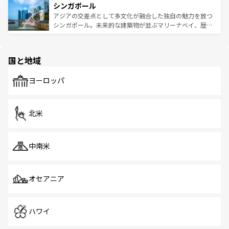
参照してほしい。
シンガポール
激する。気候は一年中温暖で、どの季節にも異なる楽しみ
み、どこを訪れても感動するはず。観光スポットが密集し
が待っている。親しみやすいタイの人々、仏教を中心とし
ており、効率よく見どころを回れるのも魅力。息をのむよ
アジアの交差点として多文化が融合した独自の魅力を放つ
た文化、そして多様な観光資源が、訪れる旅人を魅了し続
うな絶景から文化的な体験まで、香港を存分に楽しみ尽く
シンガポール。未来的な建築物が並ぶマリーナベイ、歴史
ける。 なお、新着のタイ情報は
コンテンツ一覧
を参照して
そう。 なお、新着の香港情報は
コンテンツ一覧
を参照して
と伝統を感じられるエスニックタウン、多数の緑豊かな公
ほしい。
ほしい。
園や自然保護区など、自然が調和した近代的な景観と文化
の多様性あふれるカラフルな町は、どこを歩いても新しい
国と地域
発見がある。さらに、治安のよさや充実した公共交通機関
も、旅行者にとっては魅力的なポイント。グルメも豊富
で、ホーカーズは地元の風情を楽しめる外せないスポット
ヨーロッパ
だ。訪れる人を飽きさせないシンガポールで、多様な魅力
を体感しよう。 なお、新着のシンガポール情報は
コンテン
ツ一覧
を参照してほしい。
北米
中南米
オセアニア
ハワイ