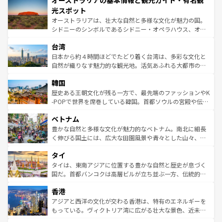
オーストラリアの基本情報と観光ガイド・有名観
ワイ島は見逃せない。また、定番の観光地といえばオアフ
文化が魅力。旅行者はアメリカの各地域で異なる魅力を楽
島だが、静かな自然を求めるならマウイ島やカウアイ島が
光スポット
しみながら、その多様性と豊かな歴史を感じることができ
おすすめ。エメラルドグリーンに輝く海をはじめ、豊かな
オーストラリアは、壮大な自然と多様な文化が魅力の国。
るだろう。車でのロードトリップや列車の旅も、アメリカ
文化や歴史が息づいている。「アロハスピリット」と呼ば
シドニーのシンボルであるシドニー・オペラハウス、オー
ならではの贅沢な旅のスタイルだ。 なお、新着のアメリカ
れるおもてなしの心で訪れる人々を迎えてくれるハワイの
ストラリア東海岸北部に広がる大サンゴ礁地帯グレートバ
情報は
コンテンツ一覧
を参照してほしい。
人々、おいしいローカルフードやハワイアンミュージッ
台湾
リアリーフや大陸中央部にそびえるウルル（エアーズロッ
ク、伝統的なフラダンスなど、すべてがハワイの魅力を彩
ク）、タスマニアの美しい原生林やケアンズの熱帯雨林な
日本から約４時間ほどでたどり着く台湾は、多彩な文化と
っている。訪れるたびに新しい発見と感動が待っているハ
ど、見どころがたくさん。また、カフェやワイン、オージ
自然が織りなす魅力的な観光地。活気あふれる大都市の台
ワイを、存分に味わってほしい。 なお、新着のハワイ情報
ービーフなどの食文化も豊かで、美味しいものであふれて
北やノスタルジックな町並みが人気な九份（ジォウフェ
は
コンテンツ一覧
を参照してほしい。
韓国
いる。アクティビティも充実しており、サーフィンやダイ
ン）、静ひつな山岳地帯である台湾東部など、都市の喧騒
ビング、ハイキングなど、アウトドア好きにはたまらな
と山間の静けさが共存しており、訪れる人に新しい発見と
歴史ある王朝文化が残る一方で、最先端のファッションやK
い。オーストラリアの多彩な魅力を存分に味わいつくそ
驚きをもたらしてくれる。また、奥深い台湾の食文化も魅
-POPで世界を席巻している韓国。首都ソウルの宮殿や伝統
う。 なお、新着のオーストラリア情報は
コンテンツ一覧
を
力で、夜市などの屋台グルメから高級料理、ヘルシーで美
家屋が並ぶエリアでは韓国の歴史と文化に浸ることがで
参照してほしい。
ベトナム
容にもいいと評判のスイーツなど、バラエティ豊かな料理
き、地方に足を延ばせば四季折々の自然美を楽しむことが
が味わえる。 なお、新着の台湾情報は
コンテンツ一覧
を参
できる。そして、キムチや焼肉、絶品のストリートフード
豊かな自然と多様な文化が魅力的なベトナム。南北に細長
照してほしい。
まで、さまざまな韓国料理が待っている。夜には、韓国な
く伸びる国土には、広大な田園風景や青々とした山々、世
らではのナイトライフも堪能できる。あたたかいホスピタ
界遺産に登録された壮大な自然景観が点在し、都市部では
タイ
リティに包まれながら、韓国の多彩な魅力を心ゆくまで味
急速な発展と共に伝統が息づく。ハノイの古い町並みやホ
わってみてほしい。 なお、新着の韓国情報は
コンテンツ一
ーチミン市のフランス統治時代の建物も、独特の雰囲気を
タイは、東南アジアに位置する豊かな自然と歴史が息づく
覧
を参照してほしい。
醸し出している。また、バラエティの豊かさとおいしさで
国だ。首都バンコクは高層ビルが立ち並ぶ一方、伝統的な
世界中の食通を魅了してやまないベトナム料理も魅力のひ
寺院や市場がいたるところに点在し、古きよき文化と現代
香港
とつ。フォーやバインミー、ベトナムコーヒーなどは、ぜ
の活気が交差している。北部ではチェンマイなどの山岳地
ひ現地で味わいたい。どの地域を訪れてもあたたかい人々
帯で自然と触れ合い、南部ではプーケットやクラビの美し
アジアと西洋の文化が交わる香港は、特有のエネルギーを
が旅行者を迎えてくれるので、きっと忘れられない旅にな
いビーチでリゾート気分を楽しむことができる。タイ料理
もっている。ヴィクトリア湾に広がる壮大な景色、近未来
るはずだ。 なお、新着のベトナム情報は
コンテンツ一覧
を
は世界的に有名で、屋台から高級レストランまで味覚を刺
的なアートスポット、そして歴史と現代が融合した町並