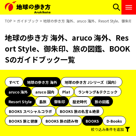
TOP
ガイドブック
地球の歩き方 海外、aruco 海外、Resort Style、
地球の歩き方 海外、aruco 海外、Res
ort Style、御朱印、旅の図鑑、BOOK
Sのガイドブック一覧
すべて
地球の歩き方 海外
地球の歩き方 Jシリーズ（国内）
aruco 海外
aruco 国内
Plat
ランキング&テクニック
Resort Style
島旅
御朱印
歴史時代
旅の図鑑
BOOKS スペシャルコラボ
BOOKS 旅の名言＆絶景
BOOKS 旅と健康
BOOKS 旅の読み物
BOOKS
D-Books
絞り込み条件を追加