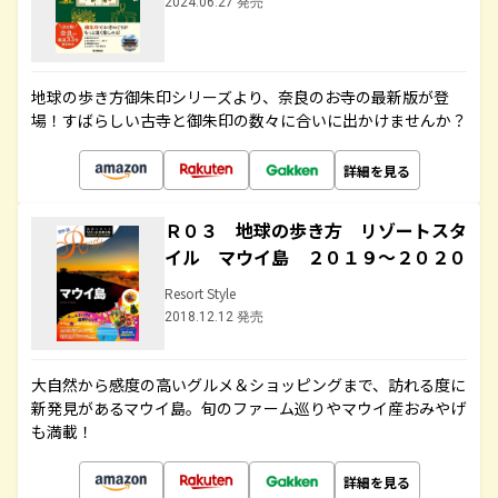
2024.06.27 発売
地球の歩き方御朱印シリーズより、奈良のお寺の最新版が登
場！すばらしい古寺と御朱印の数々に合いに出かけませんか？
詳細を見る
Ｒ０３ 地球の歩き方 リゾートスタ
イル マウイ島 ２０１９～２０２０
Resort Style
2018.12.12 発売
大自然から感度の高いグルメ＆ショッピングまで、訪れる度に
新発見があるマウイ島。旬のファーム巡りやマウイ産おみやげ
も満載！
詳細を見る