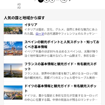
AD
AD
人気の国と地域から探す
イタリア
イタリアは歴史、文化、グルメ、自然と多彩な魅力にあふ
れた国。
ローマ
の古代遺跡やフィレンツェのルネッサンス
美術、ヴェネツィアの運河など、歴史あるスポットはもち
スペインの観光ポイントと人気スポット・知ってお
ろん、トスカーナの美しい田園風景やアマルフィ海岸の絶
景など、自然景観も見逃せない。観光の合間には、本場の
くべき基本情報
ピザやパスタなど、絶品のイタリア料理を堪能することも
イベリア半島のほぼ80％を占めるスペインは、太陽が降り
できる。朝目覚めてから夜眠るまで、すべての瞬間を楽し
注ぐ地中海沿岸から雄大なピレネー山脈まで、多彩な自然
ませてくれるイタリアで、忘れられない旅をしてみよう！
と文化が詰まったヨーロッパ屈指の旅行先だ。多様な地域
なお、新着のイタリア情報は
コンテンツ一覧
を参照してほ
フランスの基本情報と観光ガイド・有名観光スポ
文化が根付くこの国では、情熱的なフラメンコ、熱気あふ
しい。
れる闘牛、そして美味しいタパスが生活の一部となってい
ット
る。首都マドリードの洗練された雰囲気や、バルセロナの
フランスは、世界中の旅行者を魅了し続けるヨーロッパ屈
アートに溢れた街角から、地方では古代ローマ遺跡や中世
指の観光地だ。首都パリのエッフェル塔やルーブル美術館
の城塞都市、穏やかなビーチリゾートまで多彩な表情を見
といった象徴的なスポットから、田舎町の古風な美しさま
せる。地方によって風土や気候が異なるスペインはその個
ドイツの基本情報と観光ガイド・有名観光スポッ
で、幅広い魅力が詰まっている。華麗な宮殿、歴史的な大
性で訪れる人を魅了する。 なお、新着のスペイン情報は
コ
聖堂、美しいビーチ、そして豊かな自然が、訪れる者を心
ト
ンテンツ一覧
を参照してほしい。
から魅了する。また、フランスは美食の国としても知ら
ドイツは、豊かな歴史と多彩な文化が交差するヨーロッパ
れ、フランス料理はユネスコ無形文化遺産にも登録されて
の中心に位置する国。中世の街並みが残るロマンチック街
いる。シャンパンの発祥地であるランス、プロヴァンスの
道から、未来を先取りするようなモダンな都市まで多様な