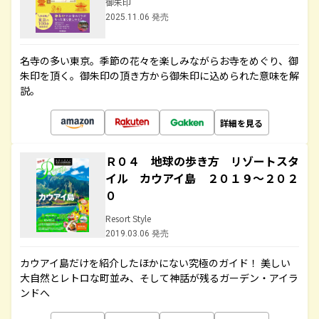
御朱印
2025.11.06 発売
名寺の多い東京。季節の花々を楽しみながらお寺をめぐり、御
朱印を頂く。御朱印の頂き方から御朱印に込められた意味を解
説。
詳細を見る
Ｒ０４ 地球の歩き方 リゾートスタ
イル カウアイ島 ２０１９～２０２
０
Resort Style
2019.03.06 発売
カウアイ島だけを紹介したほかにない究極のガイド！ 美しい
大自然とレトロな町並み、そして神話が残るガーデン・アイラ
ンドへ