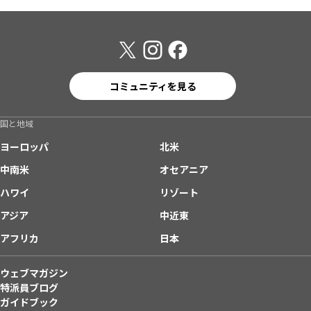
コミュニティを見る
国と地域
ヨーロッパ
北米
中南米
オセアニア
ハワイ
リゾート
アジア
中近東
アフリカ
日本
ウェブマガジン
特派員ブログ
ガイドブック