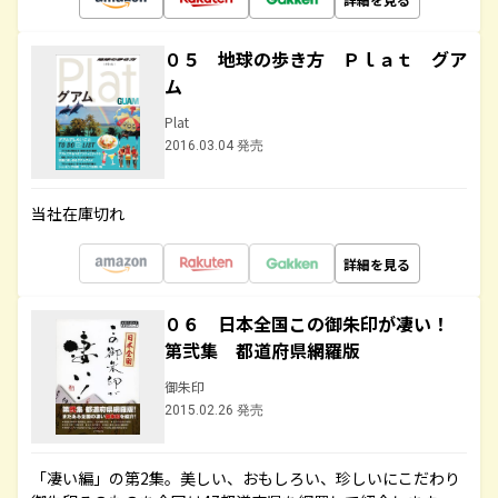
０５ 地球の歩き方 Ｐｌａｔ グア
ム
Plat
2016.03.04 発売
当社在庫切れ
詳細を見る
０６ 日本全国この御朱印が凄い！
第弐集 都道府県網羅版
御朱印
2015.02.26 発売
「凄い編」の第2集。美しい、おもしろい、珍しいにこだわり