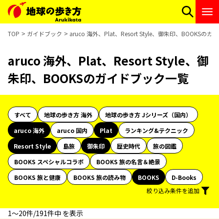
TOP
ガイドブック
aruco 海外、Plat、Resort Style、御朱印、BOOKS
aruco 海外、Plat、Resort Style、御
朱印、BOOKSのガイドブック一覧
すべて
地球の歩き方 海外
地球の歩き方 Jシリーズ（国内）
aruco 海外
aruco 国内
Plat
ランキング&テクニック
Resort Style
島旅
御朱印
歴史時代
旅の図鑑
BOOKS スペシャルコラボ
BOOKS 旅の名言＆絶景
BOOKS 旅と健康
BOOKS 旅の読み物
BOOKS
D-Books
絞り込み条件を追加
1〜20件/191件中 を表示