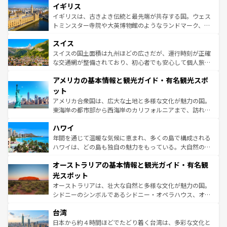
香り高いラベンダー畑など、多彩な楽しみ方が可能だ。さ
イギリス
顔を持つこの国は、どこを歩いても飽きることがない。ベ
らに、パリ以外の地域にも魅力が溢れており、どの街角に
ルリンの文化的活気、バイエルン州のアルプスの絶景、そ
イギリスは、古きよき伝統と最先端が共存する国。ウェス
も豊かな歴史と文化が息づいている。パリ以外の個性あふ
してライン川沿いのワイン畑といった風景は必見。ビール
トミンスター寺院や大英博物館のようなランドマーク、歴
れる地方に足を運ぶとそれぞれで全く異なる文化を体験で
とソーセージを味わいながら地元の人と過ごす楽しい時間
史ある大学都市、美しい丘陵地帯や牧歌的な風景など、エ
きるだろう。 なお、新着のフランス情報は
コンテンツ一覧
スイス
は、お酒好きな人にはぜひ体験してほしい。 なお、新着の
リアごとに異なる魅力がある。また、優雅なアフタヌーン
を参照してほしい。
ドイツ情報は
コンテンツ一覧
を参照してほしい。
ティー、ビール好きにはたまらない英国パブ、サッカー観
スイスの国土面積は九州ほどの広さだが、運行時刻が正確
戦など、本場だからこそできる体験も豊富。イギリスを旅
な交通網が整備されており、初心者でも安心して個人旅行
して楽しみつくそう。 なお、新着のイギリス情報は
コンテ
を楽しめる。日本同様に時刻表どおりの旅が可能だ。中世
アメリカの基本情報と観光ガイド・有名観光スポ
ンツ一覧
を参照してほしい。
の建物がそのまま残る町や、スイスならではのユニークな
博物館もあり、アルプス観光だけでなく町歩きも満喫する
ット
ことができる。国民の所得が高いため物価も高いが、旅行
アメリカ合衆国は、広大な土地と多様な文化が魅力の国。
者向けの交通パス提供のサービスもあり、うまく活用すれ
東海岸の都市部から西海岸のカリフォルニアまで、訪れる
ば市内交通費無料で観光を楽しむこともできる。 なお、新
場所ごとに異なる風景と体験が待っている。ニューヨーク
着のスイス情報は
コンテンツ一覧
を参照してほしい。
ハワイ
のような巨大都市は、観光、ショッピング、エンターテイ
ンメントが詰まった刺激的なスポットだ。一方、アメリカ
年間を通じて温暖な気候に恵まれ、多くの島で構成される
西部には大自然が広がり、グランドキャニオンやイエロー
ハワイは、どの島も独自の魅力をもっている。大自然の神
ストーン国立公園といった絶景が堪能できる。さらに、南
秘を感じたいなら、火山が生み出した壮大な景観を誇るハ
オーストラリアの基本情報と観光ガイド・有名観
部のニューオーリンズでは、音楽と美食が融合した独特の
ワイ島は見逃せない。また、定番の観光地といえばオアフ
文化が魅力。旅行者はアメリカの各地域で異なる魅力を楽
島だが、静かな自然を求めるならマウイ島やカウアイ島が
光スポット
しみながら、その多様性と豊かな歴史を感じることができ
おすすめ。エメラルドグリーンに輝く海をはじめ、豊かな
オーストラリアは、壮大な自然と多様な文化が魅力の国。
るだろう。車でのロードトリップや列車の旅も、アメリカ
文化や歴史が息づいている。「アロハスピリット」と呼ば
シドニーのシンボルであるシドニー・オペラハウス、オー
ならではの贅沢な旅のスタイルだ。 なお、新着のアメリカ
れるおもてなしの心で訪れる人々を迎えてくれるハワイの
ストラリア東海岸北部に広がる大サンゴ礁地帯グレートバ
情報は
コンテンツ一覧
を参照してほしい。
人々、おいしいローカルフードやハワイアンミュージッ
台湾
リアリーフや大陸中央部にそびえるウルル（エアーズロッ
ク、伝統的なフラダンスなど、すべてがハワイの魅力を彩
ク）、タスマニアの美しい原生林やケアンズの熱帯雨林な
日本から約４時間ほどでたどり着く台湾は、多彩な文化と