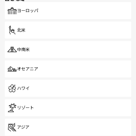
も、旅行者にとっては魅力的なポイント。グルメも豊富
で、ホーカーズは地元の風情を楽しめる外せないスポット
ヨーロッパ
だ。訪れる人を飽きさせないシンガポールで、多様な魅力
を体感しよう。 なお、新着のシンガポール情報は
コンテン
ツ一覧
を参照してほしい。
北米
中南米
オセアニア
ハワイ
リゾート
アジア