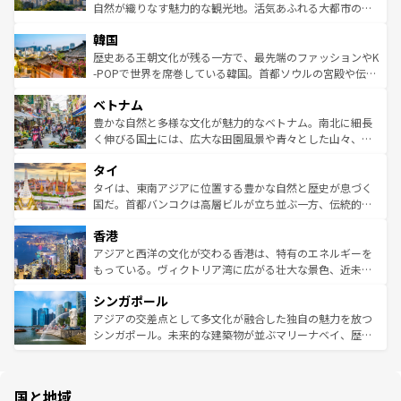
っている。訪れるたびに新しい発見と感動が待っているハ
ど、見どころがたくさん。また、カフェやワイン、オージ
自然が織りなす魅力的な観光地。活気あふれる大都市の台
ワイを、存分に味わってほしい。 なお、新着のハワイ情報
ービーフなどの食文化も豊かで、美味しいものであふれて
北やノスタルジックな町並みが人気な九份（ジォウフェ
は
コンテンツ一覧
を参照してほしい。
韓国
いる。アクティビティも充実しており、サーフィンやダイ
ン）、静ひつな山岳地帯である台湾東部など、都市の喧騒
ビング、ハイキングなど、アウトドア好きにはたまらな
と山間の静けさが共存しており、訪れる人に新しい発見と
歴史ある王朝文化が残る一方で、最先端のファッションやK
い。オーストラリアの多彩な魅力を存分に味わいつくそ
驚きをもたらしてくれる。また、奥深い台湾の食文化も魅
-POPで世界を席巻している韓国。首都ソウルの宮殿や伝統
う。 なお、新着のオーストラリア情報は
コンテンツ一覧
を
力で、夜市などの屋台グルメから高級料理、ヘルシーで美
家屋が並ぶエリアでは韓国の歴史と文化に浸ることがで
参照してほしい。
ベトナム
容にもいいと評判のスイーツなど、バラエティ豊かな料理
き、地方に足を延ばせば四季折々の自然美を楽しむことが
が味わえる。 なお、新着の台湾情報は
コンテンツ一覧
を参
できる。そして、キムチや焼肉、絶品のストリートフード
豊かな自然と多様な文化が魅力的なベトナム。南北に細長
照してほしい。
まで、さまざまな韓国料理が待っている。夜には、韓国な
く伸びる国土には、広大な田園風景や青々とした山々、世
らではのナイトライフも堪能できる。あたたかいホスピタ
界遺産に登録された壮大な自然景観が点在し、都市部では
タイ
リティに包まれながら、韓国の多彩な魅力を心ゆくまで味
急速な発展と共に伝統が息づく。ハノイの古い町並みやホ
わってみてほしい。 なお、新着の韓国情報は
コンテンツ一
ーチミン市のフランス統治時代の建物も、独特の雰囲気を
タイは、東南アジアに位置する豊かな自然と歴史が息づく
覧
を参照してほしい。
醸し出している。また、バラエティの豊かさとおいしさで
国だ。首都バンコクは高層ビルが立ち並ぶ一方、伝統的な
世界中の食通を魅了してやまないベトナム料理も魅力のひ
寺院や市場がいたるところに点在し、古きよき文化と現代
香港
とつ。フォーやバインミー、ベトナムコーヒーなどは、ぜ
の活気が交差している。北部ではチェンマイなどの山岳地
ひ現地で味わいたい。どの地域を訪れてもあたたかい人々
帯で自然と触れ合い、南部ではプーケットやクラビの美し
アジアと西洋の文化が交わる香港は、特有のエネルギーを
が旅行者を迎えてくれるので、きっと忘れられない旅にな
いビーチでリゾート気分を楽しむことができる。タイ料理
もっている。ヴィクトリア湾に広がる壮大な景色、近未来
るはずだ。 なお、新着のベトナム情報は
コンテンツ一覧
を
は世界的に有名で、屋台から高級レストランまで味覚を刺
的なアートスポット、そして歴史と現代が融合した町並
参照してほしい。
シンガポール
激する。気候は一年中温暖で、どの季節にも異なる楽しみ
み、どこを訪れても感動するはず。観光スポットが密集し
が待っている。親しみやすいタイの人々、仏教を中心とし
ており、効率よく見どころを回れるのも魅力。息をのむよ
アジアの交差点として多文化が融合した独自の魅力を放つ
た文化、そして多様な観光資源が、訪れる旅人を魅了し続
うな絶景から文化的な体験まで、香港を存分に楽しみ尽く
シンガポール。未来的な建築物が並ぶマリーナベイ、歴史
ける。 なお、新着のタイ情報は
コンテンツ一覧
を参照して
そう。 なお、新着の香港情報は
コンテンツ一覧
を参照して
と伝統を感じられるエスニックタウン、多数の緑豊かな公
ほしい。
ほしい。
園や自然保護区など、自然が調和した近代的な景観と文化
の多様性あふれるカラフルな町は、どこを歩いても新しい
国と地域
発見がある。さらに、治安のよさや充実した公共交通機関