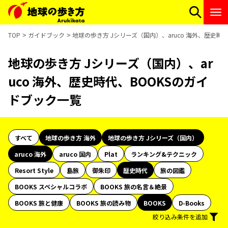
TOP
ガイドブック
地球の歩き方 Jシリーズ（国内）、aruco 海外、歴史時
地球の歩き方 Jシリーズ（国内）、ar
uco 海外、歴史時代、BOOKSのガイ
ドブック一覧
すべて
地球の歩き方 海外
地球の歩き方 Jシリーズ（国内）
aruco 海外
aruco 国内
Plat
ランキング&テクニック
Resort Style
島旅
御朱印
歴史時代
旅の図鑑
BOOKS スペシャルコラボ
BOOKS 旅の名言＆絶景
BOOKS 旅と健康
BOOKS 旅の読み物
BOOKS
D-Books
絞り込み条件を追加