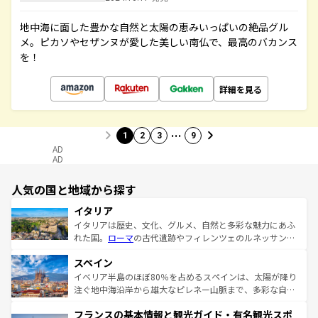
地中海に面した豊かな自然と太陽の恵みいっぱいの絶品グル
メ。ピカソやセザンヌが愛した美しい南仏で、最高のバカンス
を！
詳細を見る
…
1
2
3
9
AD
AD
人気の国と地域から探す
イタリア
イタリアは歴史、文化、グルメ、自然と多彩な魅力にあふ
れた国。
ローマ
の古代遺跡やフィレンツェのルネッサンス
美術、ヴェネツィアの運河など、歴史あるスポットはもち
スペイン
ろん、トスカーナの美しい田園風景やアマルフィ海岸の絶
景など、自然景観も見逃せない。観光の合間には、本場の
イベリア半島のほぼ80％を占めるスペインは、太陽が降り
ピザやパスタなど、絶品のイタリア料理を堪能することも
注ぐ地中海沿岸から雄大なピレネー山脈まで、多彩な自然
できる。朝目覚めてから夜眠るまで、すべての瞬間を楽し
と文化が詰まったヨーロッパ屈指の旅行先だ。多様な地域
フランスの基本情報と観光ガイド・有名観光スポ
ませてくれるイタリアで、忘れられない旅をしてみよう！
文化が根付くこの国では、情熱的なフラメンコ、熱気あふ