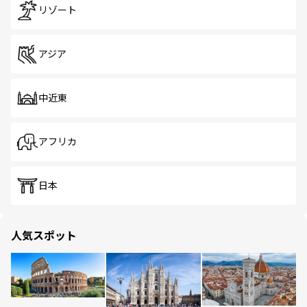
リゾート
アジア
中近東
アフリカ
日本
人気スポット