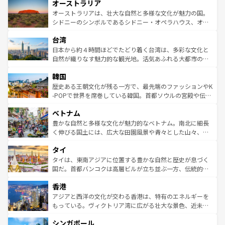
オーストラリア
部のニューオーリンズでは、音楽と美食が融合した独特の
ワイ島は見逃せない。また、定番の観光地といえばオアフ
文化が魅力。旅行者はアメリカの各地域で異なる魅力を楽
島だが、静かな自然を求めるならマウイ島やカウアイ島が
オーストラリアは、壮大な自然と多様な文化が魅力の国。
しみながら、その多様性と豊かな歴史を感じることができ
おすすめ。エメラルドグリーンに輝く海をはじめ、豊かな
シドニーのシンボルであるシドニー・オペラハウス、オー
るだろう。車でのロードトリップや列車の旅も、アメリカ
文化や歴史が息づいている。「アロハスピリット」と呼ば
ストラリア東海岸北部に広がる大サンゴ礁地帯グレートバ
ならではの贅沢な旅のスタイルだ。 なお、新着のアメリカ
台湾
れるおもてなしの心で訪れる人々を迎えてくれるハワイの
リアリーフや大陸中央部にそびえるウルル（エアーズロッ
情報は
コンテンツ一覧
を参照してほしい。
人々、おいしいローカルフードやハワイアンミュージッ
ク）、タスマニアの美しい原生林やケアンズの熱帯雨林な
日本から約４時間ほどでたどり着く台湾は、多彩な文化と
ク、伝統的なフラダンスなど、すべてがハワイの魅力を彩
ど、見どころがたくさん。また、カフェやワイン、オージ
自然が織りなす魅力的な観光地。活気あふれる大都市の台
っている。訪れるたびに新しい発見と感動が待っているハ
ービーフなどの食文化も豊かで、美味しいものであふれて
北やノスタルジックな町並みが人気な九份（ジォウフェ
ワイを、存分に味わってほしい。 なお、新着のハワイ情報
韓国
いる。アクティビティも充実しており、サーフィンやダイ
ン）、静ひつな山岳地帯である台湾東部など、都市の喧騒
は
コンテンツ一覧
を参照してほしい。
ビング、ハイキングなど、アウトドア好きにはたまらな
と山間の静けさが共存しており、訪れる人に新しい発見と
歴史ある王朝文化が残る一方で、最先端のファッションやK
い。オーストラリアの多彩な魅力を存分に味わいつくそ
驚きをもたらしてくれる。また、奥深い台湾の食文化も魅
-POPで世界を席巻している韓国。首都ソウルの宮殿や伝統
う。 なお、新着のオーストラリア情報は
コンテンツ一覧
を
力で、夜市などの屋台グルメから高級料理、ヘルシーで美
家屋が並ぶエリアでは韓国の歴史と文化に浸ることがで
参照してほしい。
ベトナム
容にもいいと評判のスイーツなど、バラエティ豊かな料理
き、地方に足を延ばせば四季折々の自然美を楽しむことが
が味わえる。 なお、新着の台湾情報は
コンテンツ一覧
を参
できる。そして、キムチや焼肉、絶品のストリートフード
豊かな自然と多様な文化が魅力的なベトナム。南北に細長
照してほしい。
まで、さまざまな韓国料理が待っている。夜には、韓国な
く伸びる国土には、広大な田園風景や青々とした山々、世
らではのナイトライフも堪能できる。あたたかいホスピタ
界遺産に登録された壮大な自然景観が点在し、都市部では
タイ
リティに包まれながら、韓国の多彩な魅力を心ゆくまで味
急速な発展と共に伝統が息づく。ハノイの古い町並みやホ
わってみてほしい。 なお、新着の韓国情報は
コンテンツ一
ーチミン市のフランス統治時代の建物も、独特の雰囲気を
タイは、東南アジアに位置する豊かな自然と歴史が息づく
覧
を参照してほしい。
醸し出している。また、バラエティの豊かさとおいしさで
国だ。首都バンコクは高層ビルが立ち並ぶ一方、伝統的な
世界中の食通を魅了してやまないベトナム料理も魅力のひ
寺院や市場がいたるところに点在し、古きよき文化と現代
香港
とつ。フォーやバインミー、ベトナムコーヒーなどは、ぜ
の活気が交差している。北部ではチェンマイなどの山岳地
ひ現地で味わいたい。どの地域を訪れてもあたたかい人々
帯で自然と触れ合い、南部ではプーケットやクラビの美し
アジアと西洋の文化が交わる香港は、特有のエネルギーを
が旅行者を迎えてくれるので、きっと忘れられない旅にな
いビーチでリゾート気分を楽しむことができる。タイ料理
もっている。ヴィクトリア湾に広がる壮大な景色、近未来
るはずだ。 なお、新着のベトナム情報は
コンテンツ一覧
を
は世界的に有名で、屋台から高級レストランまで味覚を刺
的なアートスポット、そして歴史と現代が融合した町並
参照してほしい。
シンガポール
激する。気候は一年中温暖で、どの季節にも異なる楽しみ
み、どこを訪れても感動するはず。観光スポットが密集し