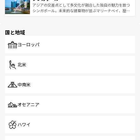
が待っている。親しみやすいタイの人々、仏教を中心とし
ており、効率よく見どころを回れるのも魅力。息をのむよ
アジアの交差点として多文化が融合した独自の魅力を放つ
た文化、そして多様な観光資源が、訪れる旅人を魅了し続
うな絶景から文化的な体験まで、香港を存分に楽しみ尽く
シンガポール。未来的な建築物が並ぶマリーナベイ、歴史
ける。 なお、新着のタイ情報は
コンテンツ一覧
を参照して
そう。 なお、新着の香港情報は
コンテンツ一覧
を参照して
と伝統を感じられるエスニックタウン、多数の緑豊かな公
ほしい。
ほしい。
園や自然保護区など、自然が調和した近代的な景観と文化
の多様性あふれるカラフルな町は、どこを歩いても新しい
国と地域
発見がある。さらに、治安のよさや充実した公共交通機関
も、旅行者にとっては魅力的なポイント。グルメも豊富
で、ホーカーズは地元の風情を楽しめる外せないスポット
ヨーロッパ
だ。訪れる人を飽きさせないシンガポールで、多様な魅力
を体感しよう。 なお、新着のシンガポール情報は
コンテン
ツ一覧
を参照してほしい。
北米
中南米
オセアニア
ハワイ