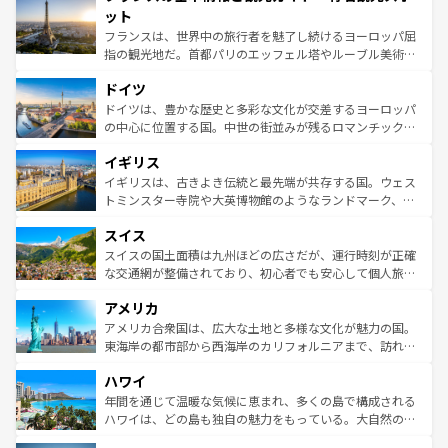
なお、新着のイタリア情報は
コンテンツ一覧
を参照してほ
れる闘牛、そして美味しいタパスが生活の一部となってい
ット
しい。
る。首都マドリードの洗練された雰囲気や、バルセロナの
フランスは、世界中の旅行者を魅了し続けるヨーロッパ屈
アートに溢れた街角から、地方では古代ローマ遺跡や中世
指の観光地だ。首都パリのエッフェル塔やルーブル美術館
の城塞都市、穏やかなビーチリゾートまで多彩な表情を見
といった象徴的なスポットから、田舎町の古風な美しさま
せる。地方によって風土や気候が異なるスペインはその個
ドイツ
で、幅広い魅力が詰まっている。華麗な宮殿、歴史的な大
性で訪れる人を魅了する。 なお、新着のスペイン情報は
コ
聖堂、美しいビーチ、そして豊かな自然が、訪れる者を心
ドイツは、豊かな歴史と多彩な文化が交差するヨーロッパ
ンテンツ一覧
を参照してほしい。
から魅了する。また、フランスは美食の国としても知ら
の中心に位置する国。中世の街並みが残るロマンチック街
れ、フランス料理はユネスコ無形文化遺産にも登録されて
道から、未来を先取りするようなモダンな都市まで多様な
イギリス
いる。シャンパンの発祥地であるランス、プロヴァンスの
顔を持つこの国は、どこを歩いても飽きることがない。ベ
香り高いラベンダー畑など、多彩な楽しみ方が可能だ。さ
ルリンの文化的活気、バイエルン州のアルプスの絶景、そ
イギリスは、古きよき伝統と最先端が共存する国。ウェス
らに、パリ以外の地域にも魅力が溢れており、どの街角に
してライン川沿いのワイン畑といった風景は必見。ビール
トミンスター寺院や大英博物館のようなランドマーク、歴
も豊かな歴史と文化が息づいている。パリ以外の個性あふ
とソーセージを味わいながら地元の人と過ごす楽しい時間
史ある大学都市、美しい丘陵地帯や牧歌的な風景など、エ
れる地方に足を運ぶとそれぞれで全く異なる文化を体験で
スイス
は、お酒好きな人にはぜひ体験してほしい。 なお、新着の
リアごとに異なる魅力がある。また、優雅なアフタヌーン
きるだろう。 なお、新着のフランス情報は
コンテンツ一覧
ドイツ情報は
コンテンツ一覧
を参照してほしい。
ティー、ビール好きにはたまらない英国パブ、サッカー観
スイスの国土面積は九州ほどの広さだが、運行時刻が正確
を参照してほしい。
戦など、本場だからこそできる体験も豊富。イギリスを旅
な交通網が整備されており、初心者でも安心して個人旅行
して楽しみつくそう。 なお、新着のイギリス情報は
コンテ
を楽しめる。日本同様に時刻表どおりの旅が可能だ。中世
アメリカ
ンツ一覧
を参照してほしい。
の建物がそのまま残る町や、スイスならではのユニークな
博物館もあり、アルプス観光だけでなく町歩きも満喫する
アメリカ合衆国は、広大な土地と多様な文化が魅力の国。
ことができる。国民の所得が高いため物価も高いが、旅行
東海岸の都市部から西海岸のカリフォルニアまで、訪れる
者向けの交通パス提供のサービスもあり、うまく活用すれ
場所ごとに異なる風景と体験が待っている。ニューヨーク
ハワイ
ば市内交通費無料で観光を楽しむこともできる。 なお、新
のような巨大都市は、観光、ショッピング、エンターテイ
着のスイス情報は
コンテンツ一覧
を参照してほしい。
ンメントが詰まった刺激的なスポットだ。一方、アメリカ
年間を通じて温暖な気候に恵まれ、多くの島で構成される
西部には大自然が広がり、グランドキャニオンやイエロー
ハワイは、どの島も独自の魅力をもっている。大自然の神
ストーン国立公園といった絶景が堪能できる。さらに、南
秘を感じたいなら、火山が生み出した壮大な景観を誇るハ