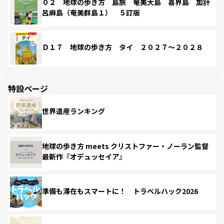
０２ 地球の歩き方 島旅 奄美大島 喜界島 加計
呂麻島（奄美群島１） ５訂版
Ｄ１７ 地球の歩き方 タイ ２０２７～２０２８
特設ページ
世界遺産ランキング
地球の歩き方 meets クリストファー・ノーラン監督
最新作『オデュッセイア』
準備も滞在もスマートに！ トラベルハック2026