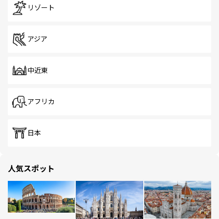
リゾート
アジア
中近東
アフリカ
日本
人気スポット