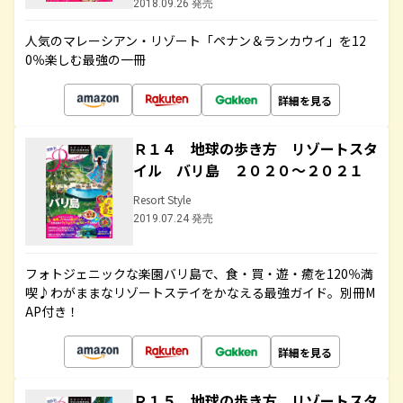
2018.09.26 発売
人気のマレーシアン・リゾート「ペナン＆ランカウイ」を12
0％楽しむ最強の一冊
詳細を見る
Ｒ１４ 地球の歩き方 リゾートスタ
イル バリ島 ２０２０～２０２１
Resort Style
2019.07.24 発売
フォトジェニックな楽園バリ島で、食・買・遊・癒を120％満
喫♪わがままなリゾートステイをかなえる最強ガイド。別冊M
AP付き！
詳細を見る
Ｒ１５ 地球の歩き方 リゾートスタ