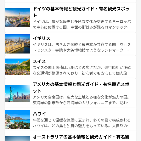
の城塞都市、穏やかなビーチリゾートまで多彩な表情を見
といった象徴的なスポットから、田舎町の古風な美しさま
せる。地方によって風土や気候が異なるスペインはその個
ドイツの基本情報と観光ガイド・有名観光スポッ
で、幅広い魅力が詰まっている。華麗な宮殿、歴史的な大
性で訪れる人を魅了する。 なお、新着のスペイン情報は
コ
聖堂、美しいビーチ、そして豊かな自然が、訪れる者を心
ト
ンテンツ一覧
を参照してほしい。
から魅了する。また、フランスは美食の国としても知ら
ドイツは、豊かな歴史と多彩な文化が交差するヨーロッパ
れ、フランス料理はユネスコ無形文化遺産にも登録されて
の中心に位置する国。中世の街並みが残るロマンチック街
いる。シャンパンの発祥地であるランス、プロヴァンスの
道から、未来を先取りするようなモダンな都市まで多様な
香り高いラベンダー畑など、多彩な楽しみ方が可能だ。さ
イギリス
顔を持つこの国は、どこを歩いても飽きることがない。ベ
らに、パリ以外の地域にも魅力が溢れており、どの街角に
ルリンの文化的活気、バイエルン州のアルプスの絶景、そ
イギリスは、古きよき伝統と最先端が共存する国。ウェス
も豊かな歴史と文化が息づいている。パリ以外の個性あふ
してライン川沿いのワイン畑といった風景は必見。ビール
トミンスター寺院や大英博物館のようなランドマーク、歴
れる地方に足を運ぶとそれぞれで全く異なる文化を体験で
とソーセージを味わいながら地元の人と過ごす楽しい時間
史ある大学都市、美しい丘陵地帯や牧歌的な風景など、エ
きるだろう。 なお、新着のフランス情報は
コンテンツ一覧
スイス
は、お酒好きな人にはぜひ体験してほしい。 なお、新着の
リアごとに異なる魅力がある。また、優雅なアフタヌーン
を参照してほしい。
ドイツ情報は
コンテンツ一覧
を参照してほしい。
ティー、ビール好きにはたまらない英国パブ、サッカー観
スイスの国土面積は九州ほどの広さだが、運行時刻が正確
戦など、本場だからこそできる体験も豊富。イギリスを旅
な交通網が整備されており、初心者でも安心して個人旅行
して楽しみつくそう。 なお、新着のイギリス情報は
コンテ
を楽しめる。日本同様に時刻表どおりの旅が可能だ。中世
アメリカの基本情報と観光ガイド・有名観光スポ
ンツ一覧
を参照してほしい。
の建物がそのまま残る町や、スイスならではのユニークな
博物館もあり、アルプス観光だけでなく町歩きも満喫する
ット
ことができる。国民の所得が高いため物価も高いが、旅行
アメリカ合衆国は、広大な土地と多様な文化が魅力の国。
者向けの交通パス提供のサービスもあり、うまく活用すれ
東海岸の都市部から西海岸のカリフォルニアまで、訪れる
ば市内交通費無料で観光を楽しむこともできる。 なお、新
場所ごとに異なる風景と体験が待っている。ニューヨーク
着のスイス情報は
コンテンツ一覧
を参照してほしい。
ハワイ
のような巨大都市は、観光、ショッピング、エンターテイ
ンメントが詰まった刺激的なスポットだ。一方、アメリカ
年間を通じて温暖な気候に恵まれ、多くの島で構成される
西部には大自然が広がり、グランドキャニオンやイエロー
ハワイは、どの島も独自の魅力をもっている。大自然の神
ストーン国立公園といった絶景が堪能できる。さらに、南
秘を感じたいなら、火山が生み出した壮大な景観を誇るハ
オーストラリアの基本情報と観光ガイド・有名観
部のニューオーリンズでは、音楽と美食が融合した独特の
ワイ島は見逃せない。また、定番の観光地といえばオアフ