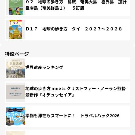
０２ 地球の歩き方 島旅 奄美大島 喜界島 加計
呂麻島（奄美群島１） ５訂版
Ｄ１７ 地球の歩き方 タイ ２０２７～２０２８
特設ページ
世界遺産ランキング
地球の歩き方 meets クリストファー・ノーラン監督
最新作『オデュッセイア』
準備も滞在もスマートに！ トラベルハック2026