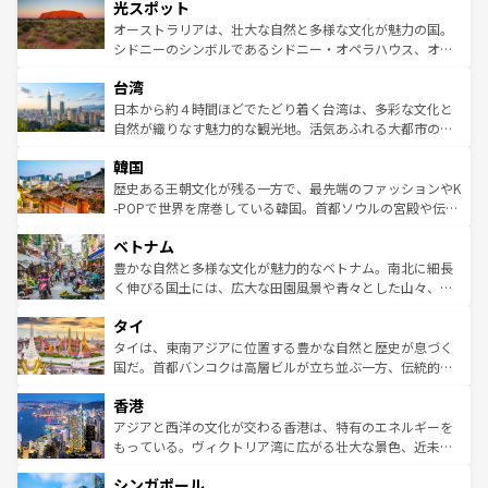
文化が魅力。旅行者はアメリカの各地域で異なる魅力を楽
島だが、静かな自然を求めるならマウイ島やカウアイ島が
光スポット
しみながら、その多様性と豊かな歴史を感じることができ
おすすめ。エメラルドグリーンに輝く海をはじめ、豊かな
オーストラリアは、壮大な自然と多様な文化が魅力の国。
るだろう。車でのロードトリップや列車の旅も、アメリカ
文化や歴史が息づいている。「アロハスピリット」と呼ば
シドニーのシンボルであるシドニー・オペラハウス、オー
ならではの贅沢な旅のスタイルだ。 なお、新着のアメリカ
れるおもてなしの心で訪れる人々を迎えてくれるハワイの
ストラリア東海岸北部に広がる大サンゴ礁地帯グレートバ
情報は
コンテンツ一覧
を参照してほしい。
人々、おいしいローカルフードやハワイアンミュージッ
台湾
リアリーフや大陸中央部にそびえるウルル（エアーズロッ
ク、伝統的なフラダンスなど、すべてがハワイの魅力を彩
ク）、タスマニアの美しい原生林やケアンズの熱帯雨林な
日本から約４時間ほどでたどり着く台湾は、多彩な文化と
っている。訪れるたびに新しい発見と感動が待っているハ
ど、見どころがたくさん。また、カフェやワイン、オージ
自然が織りなす魅力的な観光地。活気あふれる大都市の台
ワイを、存分に味わってほしい。 なお、新着のハワイ情報
ービーフなどの食文化も豊かで、美味しいものであふれて
北やノスタルジックな町並みが人気な九份（ジォウフェ
は
コンテンツ一覧
を参照してほしい。
韓国
いる。アクティビティも充実しており、サーフィンやダイ
ン）、静ひつな山岳地帯である台湾東部など、都市の喧騒
ビング、ハイキングなど、アウトドア好きにはたまらな
と山間の静けさが共存しており、訪れる人に新しい発見と
歴史ある王朝文化が残る一方で、最先端のファッションやK
い。オーストラリアの多彩な魅力を存分に味わいつくそ
驚きをもたらしてくれる。また、奥深い台湾の食文化も魅
-POPで世界を席巻している韓国。首都ソウルの宮殿や伝統
う。 なお、新着のオーストラリア情報は
コンテンツ一覧
を
力で、夜市などの屋台グルメから高級料理、ヘルシーで美
家屋が並ぶエリアでは韓国の歴史と文化に浸ることがで
参照してほしい。
ベトナム
容にもいいと評判のスイーツなど、バラエティ豊かな料理
き、地方に足を延ばせば四季折々の自然美を楽しむことが
が味わえる。 なお、新着の台湾情報は
コンテンツ一覧
を参
できる。そして、キムチや焼肉、絶品のストリートフード
豊かな自然と多様な文化が魅力的なベトナム。南北に細長
照してほしい。
まで、さまざまな韓国料理が待っている。夜には、韓国な
く伸びる国土には、広大な田園風景や青々とした山々、世
らではのナイトライフも堪能できる。あたたかいホスピタ
界遺産に登録された壮大な自然景観が点在し、都市部では
タイ
リティに包まれながら、韓国の多彩な魅力を心ゆくまで味
急速な発展と共に伝統が息づく。ハノイの古い町並みやホ
わってみてほしい。 なお、新着の韓国情報は
コンテンツ一
ーチミン市のフランス統治時代の建物も、独特の雰囲気を
タイは、東南アジアに位置する豊かな自然と歴史が息づく
覧
を参照してほしい。
醸し出している。また、バラエティの豊かさとおいしさで
国だ。首都バンコクは高層ビルが立ち並ぶ一方、伝統的な
世界中の食通を魅了してやまないベトナム料理も魅力のひ
寺院や市場がいたるところに点在し、古きよき文化と現代
香港
とつ。フォーやバインミー、ベトナムコーヒーなどは、ぜ
の活気が交差している。北部ではチェンマイなどの山岳地
ひ現地で味わいたい。どの地域を訪れてもあたたかい人々
帯で自然と触れ合い、南部ではプーケットやクラビの美し
アジアと西洋の文化が交わる香港は、特有のエネルギーを
が旅行者を迎えてくれるので、きっと忘れられない旅にな
いビーチでリゾート気分を楽しむことができる。タイ料理
もっている。ヴィクトリア湾に広がる壮大な景色、近未来
るはずだ。 なお、新着のベトナム情報は
コンテンツ一覧
を
は世界的に有名で、屋台から高級レストランまで味覚を刺
的なアートスポット、そして歴史と現代が融合した町並
参照してほしい。
シンガポール
激する。気候は一年中温暖で、どの季節にも異なる楽しみ
み、どこを訪れても感動するはず。観光スポットが密集し