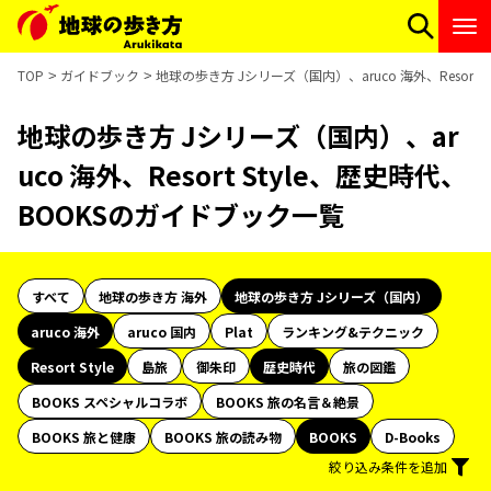
TOP
ガイドブック
地球の歩き方 Jシリーズ（国内）、aruco 海外、Resort
地球の歩き方 Jシリーズ（国内）、ar
uco 海外、Resort Style、歴史時代、
BOOKSのガイドブック一覧
すべて
地球の歩き方 海外
地球の歩き方 Jシリーズ（国内）
aruco 海外
aruco 国内
Plat
ランキング&テクニック
Resort Style
島旅
御朱印
歴史時代
旅の図鑑
BOOKS スペシャルコラボ
BOOKS 旅の名言＆絶景
BOOKS 旅と健康
BOOKS 旅の読み物
BOOKS
D-Books
絞り込み条件を追加