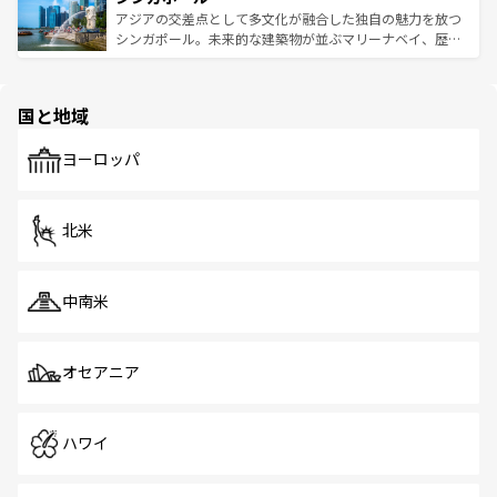
が待っている。親しみやすいタイの人々、仏教を中心とし
ており、効率よく見どころを回れるのも魅力。息をのむよ
アジアの交差点として多文化が融合した独自の魅力を放つ
た文化、そして多様な観光資源が、訪れる旅人を魅了し続
うな絶景から文化的な体験まで、香港を存分に楽しみ尽く
シンガポール。未来的な建築物が並ぶマリーナベイ、歴史
ける。 なお、新着のタイ情報は
コンテンツ一覧
を参照して
そう。 なお、新着の香港情報は
コンテンツ一覧
を参照して
と伝統を感じられるエスニックタウン、多数の緑豊かな公
ほしい。
ほしい。
園や自然保護区など、自然が調和した近代的な景観と文化
の多様性あふれるカラフルな町は、どこを歩いても新しい
国と地域
発見がある。さらに、治安のよさや充実した公共交通機関
も、旅行者にとっては魅力的なポイント。グルメも豊富
で、ホーカーズは地元の風情を楽しめる外せないスポット
ヨーロッパ
だ。訪れる人を飽きさせないシンガポールで、多様な魅力
を体感しよう。 なお、新着のシンガポール情報は
コンテン
ツ一覧
を参照してほしい。
北米
中南米
オセアニア
ハワイ