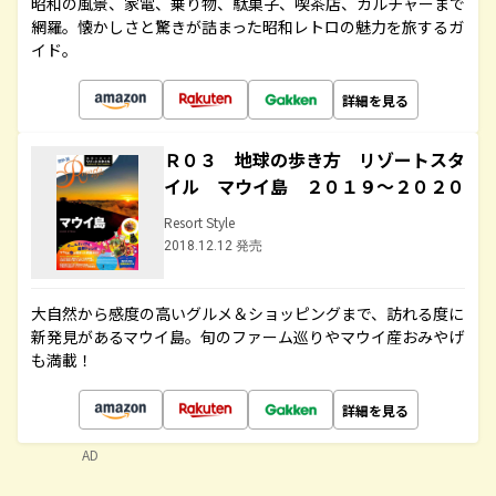
昭和の風景、家電、乗り物、駄菓子、喫茶店、カルチャーまで
網羅。懐かしさと驚きが詰まった昭和レトロの魅力を旅するガ
イド。
詳細を見る
Ｒ０３ 地球の歩き方 リゾートスタ
イル マウイ島 ２０１９～２０２０
Resort Style
2018.12.12 発売
大自然から感度の高いグルメ＆ショッピングまで、訪れる度に
新発見があるマウイ島。旬のファーム巡りやマウイ産おみやげ
も満載！
詳細を見る
AD