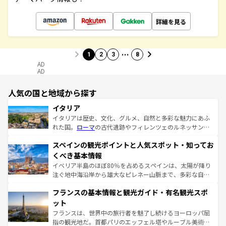
詳細を見る
…
1
2
3
8
AD
AD
人気の国と地域から探す
イタリア
イタリアは歴史、文化、グルメ、自然と多彩な魅力にあふ
れた国。
ローマ
の古代遺跡やフィレンツェのルネッサンス
美術、ヴェネツィアの運河など、歴史あるスポットはもち
スペインの観光ポイントと人気スポット・知ってお
ろん、トスカーナの美しい田園風景やアマルフィ海岸の絶
景など、自然景観も見逃せない。観光の合間には、本場の
くべき基本情報
ピザやパスタなど、絶品のイタリア料理を堪能することも
イベリア半島のほぼ80％を占めるスペインは、太陽が降り
できる。朝目覚めてから夜眠るまで、すべての瞬間を楽し
注ぐ地中海沿岸から雄大なピレネー山脈まで、多彩な自然
ませてくれるイタリアで、忘れられない旅をしてみよう！
と文化が詰まったヨーロッパ屈指の旅行先だ。多様な地域
なお、新着のイタリア情報は
コンテンツ一覧
を参照してほ
フランスの基本情報と観光ガイド・有名観光スポ
文化が根付くこの国では、情熱的なフラメンコ、熱気あふ
しい。
れる闘牛、そして美味しいタパスが生活の一部となってい
ット
る。首都マドリードの洗練された雰囲気や、バルセロナの
フランスは、世界中の旅行者を魅了し続けるヨーロッパ屈
アートに溢れた街角から、地方では古代ローマ遺跡や中世
指の観光地だ。首都パリのエッフェル塔やルーブル美術館