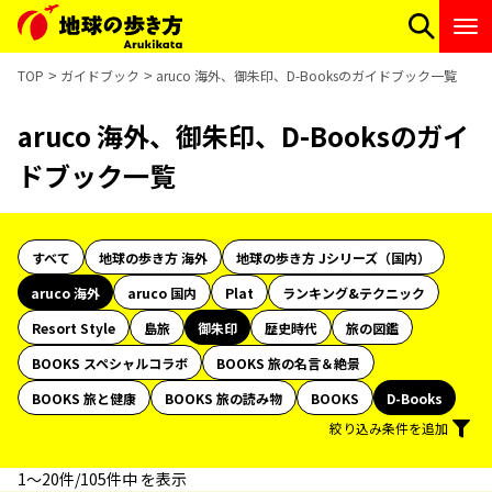
TOP
ガイドブック
aruco 海外、御朱印、D-Booksのガイドブック一覧
aruco 海外、御朱印、D-Booksのガイ
ドブック一覧
すべて
地球の歩き方 海外
地球の歩き方 Jシリーズ（国内）
aruco 海外
aruco 国内
Plat
ランキング&テクニック
Resort Style
島旅
御朱印
歴史時代
旅の図鑑
BOOKS スペシャルコラボ
BOOKS 旅の名言＆絶景
BOOKS 旅と健康
BOOKS 旅の読み物
BOOKS
D-Books
絞り込み条件を追加
1〜20件/105件中 を表示