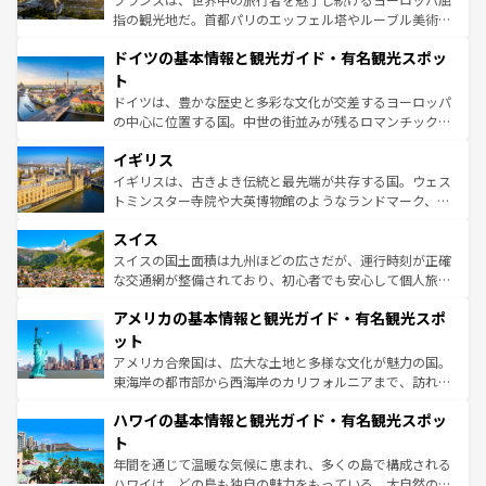
アートに溢れた街角から、地方では古代ローマ遺跡や中世
指の観光地だ。首都パリのエッフェル塔やルーブル美術館
の城塞都市、穏やかなビーチリゾートまで多彩な表情を見
といった象徴的なスポットから、田舎町の古風な美しさま
せる。地方によって風土や気候が異なるスペインはその個
ドイツの基本情報と観光ガイド・有名観光スポッ
で、幅広い魅力が詰まっている。華麗な宮殿、歴史的な大
性で訪れる人を魅了する。 なお、新着のスペイン情報は
コ
聖堂、美しいビーチ、そして豊かな自然が、訪れる者を心
ト
ンテンツ一覧
を参照してほしい。
から魅了する。また、フランスは美食の国としても知ら
ドイツは、豊かな歴史と多彩な文化が交差するヨーロッパ
れ、フランス料理はユネスコ無形文化遺産にも登録されて
の中心に位置する国。中世の街並みが残るロマンチック街
いる。シャンパンの発祥地であるランス、プロヴァンスの
道から、未来を先取りするようなモダンな都市まで多様な
香り高いラベンダー畑など、多彩な楽しみ方が可能だ。さ
イギリス
顔を持つこの国は、どこを歩いても飽きることがない。ベ
らに、パリ以外の地域にも魅力が溢れており、どの街角に
ルリンの文化的活気、バイエルン州のアルプスの絶景、そ
イギリスは、古きよき伝統と最先端が共存する国。ウェス
も豊かな歴史と文化が息づいている。パリ以外の個性あふ
してライン川沿いのワイン畑といった風景は必見。ビール
トミンスター寺院や大英博物館のようなランドマーク、歴
れる地方に足を運ぶとそれぞれで全く異なる文化を体験で
とソーセージを味わいながら地元の人と過ごす楽しい時間
史ある大学都市、美しい丘陵地帯や牧歌的な風景など、エ
きるだろう。 なお、新着のフランス情報は
コンテンツ一覧
スイス
は、お酒好きな人にはぜひ体験してほしい。 なお、新着の
リアごとに異なる魅力がある。また、優雅なアフタヌーン
を参照してほしい。
ドイツ情報は
コンテンツ一覧
を参照してほしい。
ティー、ビール好きにはたまらない英国パブ、サッカー観
スイスの国土面積は九州ほどの広さだが、運行時刻が正確
戦など、本場だからこそできる体験も豊富。イギリスを旅
な交通網が整備されており、初心者でも安心して個人旅行
して楽しみつくそう。 なお、新着のイギリス情報は
コンテ
を楽しめる。日本同様に時刻表どおりの旅が可能だ。中世
アメリカの基本情報と観光ガイド・有名観光スポ
ンツ一覧
を参照してほしい。
の建物がそのまま残る町や、スイスならではのユニークな
博物館もあり、アルプス観光だけでなく町歩きも満喫する
ット
ことができる。国民の所得が高いため物価も高いが、旅行
アメリカ合衆国は、広大な土地と多様な文化が魅力の国。
者向けの交通パス提供のサービスもあり、うまく活用すれ
東海岸の都市部から西海岸のカリフォルニアまで、訪れる
ば市内交通費無料で観光を楽しむこともできる。 なお、新
場所ごとに異なる風景と体験が待っている。ニューヨーク
着のスイス情報は
コンテンツ一覧
を参照してほしい。
ハワイの基本情報と観光ガイド・有名観光スポッ
のような巨大都市は、観光、ショッピング、エンターテイ
ンメントが詰まった刺激的なスポットだ。一方、アメリカ
ト
西部には大自然が広がり、グランドキャニオンやイエロー
年間を通じて温暖な気候に恵まれ、多くの島で構成される
ストーン国立公園といった絶景が堪能できる。さらに、南
ハワイは、どの島も独自の魅力をもっている。大自然の神