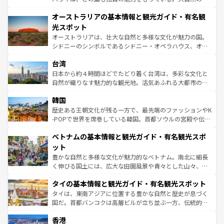
部のニューオーリンズでは、音楽と美食が融合した独特の
秘を感じたいなら、火山が生み出した壮大な景観を誇るハ
文化が魅力。旅行者はアメリカの各地域で異なる魅力を楽
オーストラリアの基本情報と観光ガイド・有名観
ワイ島は見逃せない。また、定番の観光地といえばオアフ
しみながら、その多様性と豊かな歴史を感じることができ
島だが、静かな自然を求めるならマウイ島やカウアイ島が
光スポット
るだろう。車でのロードトリップや列車の旅も、アメリカ
おすすめ。エメラルドグリーンに輝く海をはじめ、豊かな
オーストラリアは、壮大な自然と多様な文化が魅力の国。
ならではの贅沢な旅のスタイルだ。 なお、新着のアメリカ
文化や歴史が息づいている。「アロハスピリット」と呼ば
シドニーのシンボルであるシドニー・オペラハウス、オー
情報は
コンテンツ一覧
を参照してほしい。
れるおもてなしの心で訪れる人々を迎えてくれるハワイの
ストラリア東海岸北部に広がる大サンゴ礁地帯グレートバ
人々、おいしいローカルフードやハワイアンミュージッ
台湾
リアリーフや大陸中央部にそびえるウルル（エアーズロッ
ク、伝統的なフラダンスなど、すべてがハワイの魅力を彩
ク）、タスマニアの美しい原生林やケアンズの熱帯雨林な
日本から約４時間ほどでたどり着く台湾は、多彩な文化と
っている。訪れるたびに新しい発見と感動が待っているハ
ど、見どころがたくさん。また、カフェやワイン、オージ
自然が織りなす魅力的な観光地。活気あふれる大都市の台
ワイを、存分に味わってほしい。 なお、新着のハワイ情報
ービーフなどの食文化も豊かで、美味しいものであふれて
北やノスタルジックな町並みが人気な九份（ジォウフェ
は
コンテンツ一覧
を参照してほしい。
韓国
いる。アクティビティも充実しており、サーフィンやダイ
ン）、静ひつな山岳地帯である台湾東部など、都市の喧騒
ビング、ハイキングなど、アウトドア好きにはたまらな
と山間の静けさが共存しており、訪れる人に新しい発見と
歴史ある王朝文化が残る一方で、最先端のファッションやK
い。オーストラリアの多彩な魅力を存分に味わいつくそ
驚きをもたらしてくれる。また、奥深い台湾の食文化も魅
-POPで世界を席巻している韓国。首都ソウルの宮殿や伝統
う。 なお、新着のオーストラリア情報は
コンテンツ一覧
を
力で、夜市などの屋台グルメから高級料理、ヘルシーで美
家屋が並ぶエリアでは韓国の歴史と文化に浸ることがで
参照してほしい。
ベトナムの基本情報と観光ガイド・有名観光スポ
容にもいいと評判のスイーツなど、バラエティ豊かな料理
き、地方に足を延ばせば四季折々の自然美を楽しむことが
が味わえる。 なお、新着の台湾情報は
コンテンツ一覧
を参
できる。そして、キムチや焼肉、絶品のストリートフード
ット
照してほしい。
まで、さまざまな韓国料理が待っている。夜には、韓国な
豊かな自然と多様な文化が魅力的なベトナム。南北に細長
らではのナイトライフも堪能できる。あたたかいホスピタ
く伸びる国土には、広大な田園風景や青々とした山々、世
リティに包まれながら、韓国の多彩な魅力を心ゆくまで味
界遺産に登録された壮大な自然景観が点在し、都市部では
わってみてほしい。 なお、新着の韓国情報は
コンテンツ一
タイの基本情報と観光ガイド・有名観光スポット
急速な発展と共に伝統が息づく。ハノイの古い町並みやホ
覧
を参照してほしい。
ーチミン市のフランス統治時代の建物も、独特の雰囲気を
タイは、東南アジアに位置する豊かな自然と歴史が息づく
醸し出している。また、バラエティの豊かさとおいしさで
国だ。首都バンコクは高層ビルが立ち並ぶ一方、伝統的な
世界中の食通を魅了してやまないベトナム料理も魅力のひ
寺院や市場がいたるところに点在し、古きよき文化と現代
香港
とつ。フォーやバインミー、ベトナムコーヒーなどは、ぜ
の活気が交差している。北部ではチェンマイなどの山岳地