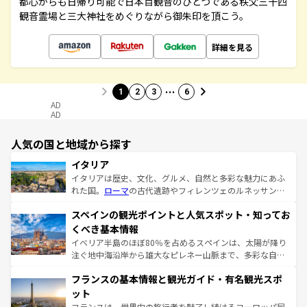
都心からも日帰り可能で日本百観音のひとつである秩父三十四
観音霊場と三大神社をめぐりながら御朱印を頂こう。
詳細を見る
…
1
2
3
6
AD
AD
人気の国と地域から探す
イタリア
イタリアは歴史、文化、グルメ、自然と多彩な魅力にあふ
れた国。
ローマ
の古代遺跡やフィレンツェのルネッサンス
美術、ヴェネツィアの運河など、歴史あるスポットはもち
スペインの観光ポイントと人気スポット・知ってお
ろん、トスカーナの美しい田園風景やアマルフィ海岸の絶
景など、自然景観も見逃せない。観光の合間には、本場の
くべき基本情報
ピザやパスタなど、絶品のイタリア料理を堪能することも
イベリア半島のほぼ80％を占めるスペインは、太陽が降り
できる。朝目覚めてから夜眠るまで、すべての瞬間を楽し
注ぐ地中海沿岸から雄大なピレネー山脈まで、多彩な自然
ませてくれるイタリアで、忘れられない旅をしてみよう！
と文化が詰まったヨーロッパ屈指の旅行先だ。多様な地域
なお、新着のイタリア情報は
コンテンツ一覧
を参照してほ
フランスの基本情報と観光ガイド・有名観光スポ
文化が根付くこの国では、情熱的なフラメンコ、熱気あふ
しい。
れる闘牛、そして美味しいタパスが生活の一部となってい
ット
る。首都マドリードの洗練された雰囲気や、バルセロナの
フランスは、世界中の旅行者を魅了し続けるヨーロッパ屈