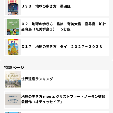
Ｊ３３ 地球の歩き方 墨田区
０２ 地球の歩き方 島旅 奄美大島 喜界島 加計
呂麻島（奄美群島１） ５訂版
Ｄ１７ 地球の歩き方 タイ ２０２７～２０２８
特設ページ
世界遺産ランキング
地球の歩き方 meets クリストファー・ノーラン監督
最新作『オデュッセイア』