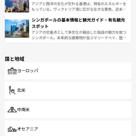
ひ現地で味わいたい。どの地域を訪れてもあたたかい人々
帯で自然と触れ合い、南部ではプーケットやクラビの美し
アジアと西洋の文化が交わる香港は、特有のエネルギーを
が旅行者を迎えてくれるので、きっと忘れられない旅にな
いビーチでリゾート気分を楽しむことができる。タイ料理
もっている。ヴィクトリア湾に広がる壮大な景色、近未来
るはずだ。 なお、新着のベトナム情報は
コンテンツ一覧
を
は世界的に有名で、屋台から高級レストランまで味覚を刺
的なアートスポット、そして歴史と現代が融合した町並
参照してほしい。
シンガポールの基本情報と観光ガイド・有名観光
激する。気候は一年中温暖で、どの季節にも異なる楽しみ
み、どこを訪れても感動するはず。観光スポットが密集し
が待っている。親しみやすいタイの人々、仏教を中心とし
ており、効率よく見どころを回れるのも魅力。息をのむよ
スポット
た文化、そして多様な観光資源が、訪れる旅人を魅了し続
うな絶景から文化的な体験まで、香港を存分に楽しみ尽く
アジアの交差点として多文化が融合した独自の魅力を放つ
ける。 なお、新着のタイ情報は
コンテンツ一覧
を参照して
そう。 なお、新着の香港情報は
コンテンツ一覧
を参照して
シンガポール。未来的な建築物が並ぶマリーナベイ、歴史
ほしい。
ほしい。
と伝統を感じられるエスニックタウン、多数の緑豊かな公
園や自然保護区など、自然が調和した近代的な景観と文化
の多様性あふれるカラフルな町は、どこを歩いても新しい
国と地域
発見がある。さらに、治安のよさや充実した公共交通機関
も、旅行者にとっては魅力的なポイント。グルメも豊富
で、ホーカーズは地元の風情を楽しめる外せないスポット
ヨーロッパ
だ。訪れる人を飽きさせないシンガポールで、多様な魅力
を体感しよう。 なお、新着のシンガポール情報は
コンテン
ツ一覧
を参照してほしい。
北米
中南米
オセアニア