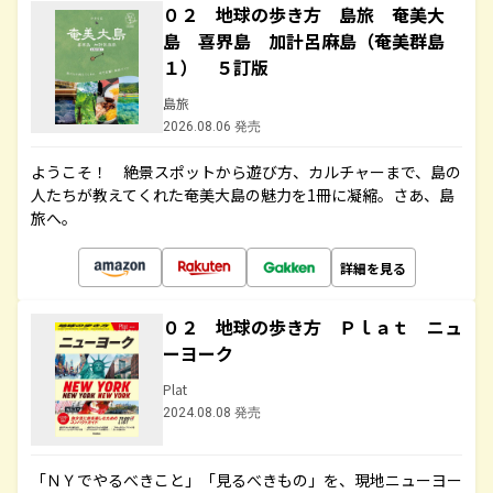
０２ 地球の歩き方 島旅 奄美大
島 喜界島 加計呂麻島（奄美群島
１） ５訂版
島旅
2026.08.06 発売
ようこそ！ 絶景スポットから遊び方、カルチャーまで、島の
人たちが教えてくれた奄美大島の魅力を1冊に凝縮。さあ、島
旅へ。
詳細を見る
０２ 地球の歩き方 Ｐｌａｔ ニュ
ーヨーク
Plat
2024.08.08 発売
「ＮＹでやるべきこと」「見るべきもの」を、現地ニューヨー