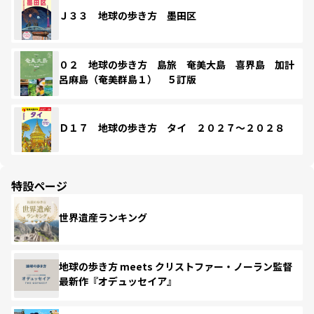
Ｊ３３ 地球の歩き方 墨田区
０２ 地球の歩き方 島旅 奄美大島 喜界島 加計
呂麻島（奄美群島１） ５訂版
Ｄ１７ 地球の歩き方 タイ ２０２７～２０２８
特設ページ
世界遺産ランキング
地球の歩き方 meets クリストファー・ノーラン監督
最新作『オデュッセイア』