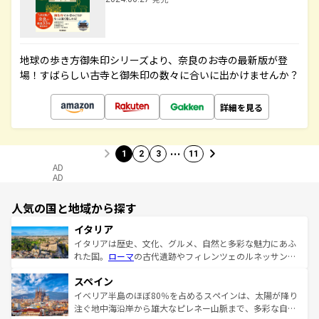
地球の歩き方御朱印シリーズより、奈良のお寺の最新版が登
場！すばらしい古寺と御朱印の数々に合いに出かけませんか？
詳細を見る
…
1
2
3
11
AD
AD
人気の国と地域から探す
イタリア
イタリアは歴史、文化、グルメ、自然と多彩な魅力にあふ
れた国。
ローマ
の古代遺跡やフィレンツェのルネッサンス
美術、ヴェネツィアの運河など、歴史あるスポットはもち
スペイン
ろん、トスカーナの美しい田園風景やアマルフィ海岸の絶
景など、自然景観も見逃せない。観光の合間には、本場の
イベリア半島のほぼ80％を占めるスペインは、太陽が降り
ピザやパスタなど、絶品のイタリア料理を堪能することも
注ぐ地中海沿岸から雄大なピレネー山脈まで、多彩な自然