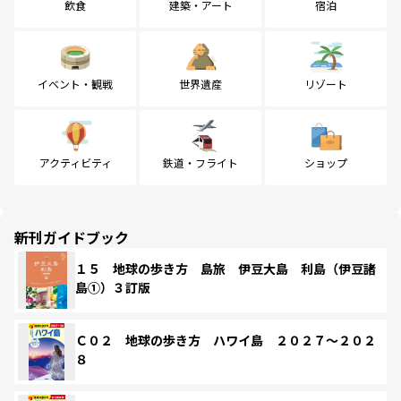
飲食
建築・アート
宿泊
イベント・観戦
世界遺産
リゾート
アクティビティ
鉄道・フライト
ショップ
新刊ガイドブック
１５ 地球の歩き方 島旅 伊豆大島 利島（伊豆諸
島①）３訂版
Ｃ０２ 地球の歩き方 ハワイ島 ２０２７～２０２
８