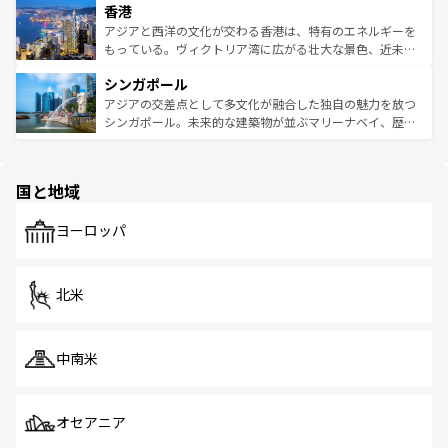
香港
とつ。フォーやバインミー、ベトナムコーヒーなどは、ぜ
の活気が交差している。北部ではチェンマイなどの山岳地
ひ現地で味わいたい。どの地域を訪れてもあたたかい人々
帯で自然と触れ合い、南部ではプーケットやクラビの美し
アジアと西洋の文化が交わる香港は、特有のエネルギーを
が旅行者を迎えてくれるので、きっと忘れられない旅にな
いビーチでリゾート気分を楽しむことができる。タイ料理
もっている。ヴィクトリア湾に広がる壮大な景色、近未来
るはずだ。 なお、新着のベトナム情報は
コンテンツ一覧
を
は世界的に有名で、屋台から高級レストランまで味覚を刺
的なアートスポット、そして歴史と現代が融合した町並
参照してほしい。
シンガポール
激する。気候は一年中温暖で、どの季節にも異なる楽しみ
み、どこを訪れても感動するはず。観光スポットが密集し
が待っている。親しみやすいタイの人々、仏教を中心とし
ており、効率よく見どころを回れるのも魅力。息をのむよ
アジアの交差点として多文化が融合した独自の魅力を放つ
た文化、そして多様な観光資源が、訪れる旅人を魅了し続
うな絶景から文化的な体験まで、香港を存分に楽しみ尽く
シンガポール。未来的な建築物が並ぶマリーナベイ、歴史
ける。 なお、新着のタイ情報は
コンテンツ一覧
を参照して
そう。 なお、新着の香港情報は
コンテンツ一覧
を参照して
と伝統を感じられるエスニックタウン、多数の緑豊かな公
ほしい。
ほしい。
園や自然保護区など、自然が調和した近代的な景観と文化
の多様性あふれるカラフルな町は、どこを歩いても新しい
国と地域
発見がある。さらに、治安のよさや充実した公共交通機関
も、旅行者にとっては魅力的なポイント。グルメも豊富
で、ホーカーズは地元の風情を楽しめる外せないスポット
ヨーロッパ
だ。訪れる人を飽きさせないシンガポールで、多様な魅力
を体感しよう。 なお、新着のシンガポール情報は
コンテン
ツ一覧
を参照してほしい。
北米
中南米
オセアニア