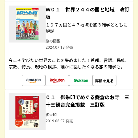
Ｗ０１ 世界２４４の国と地域 改訂
版
１９７ヵ国と４７地域を旅の雑学とともに
解説
旅の図鑑
2024.07.18 発売
今こそ学びたい世界のことを集めました！首都、言語、民族、
宗教、特長、現地の挨拶、誰かに話したくなる旅の雑学も。
詳細を見る
０１ 御朱印でめぐる鎌倉のお寺 三
十三観音完全掲載 三訂版
御朱印
2019.08.07 発売