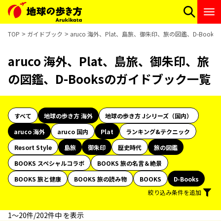
TOP
ガイドブック
aruco 海外、Plat、島旅、御朱印、旅の図鑑、D-Boo
aruco 海外、Plat、島旅、御朱印、旅
の図鑑、D-Booksのガイドブック一覧
すべて
地球の歩き方 海外
地球の歩き方 Jシリーズ（国内）
aruco 海外
aruco 国内
Plat
ランキング&テクニック
Resort Style
島旅
御朱印
歴史時代
旅の図鑑
BOOKS スペシャルコラボ
BOOKS 旅の名言＆絶景
BOOKS 旅と健康
BOOKS 旅の読み物
BOOKS
D-Books
絞り込み条件を追加
1〜20件/202件中 を表示