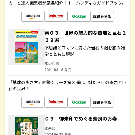
カーと達人編集者が厳選紹介！！ ハンディなガイドブック。
詳細を見る
Ｗ０３ 世界の魅力的な奇岩と巨石１
３９選
不思議とロマンに満ちた岩石の謎を旅の雑
学とともに解説
旅の図鑑
2021.03.18 発売
「地球の歩き方」図鑑シリーズ第３弾は、謎だらけの奇岩と巨
石の世界！
詳細を見る
０３ 御朱印でめぐる奈良のお寺
御朱印
2024.06.27 発売