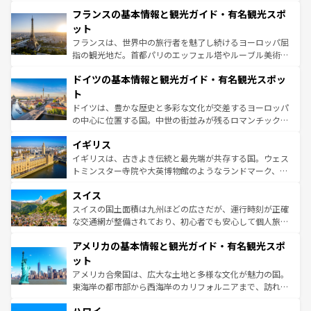
できる。朝目覚めてから夜眠るまで、すべての瞬間を楽し
と文化が詰まったヨーロッパ屈指の旅行先だ。多様な地域
フランスの基本情報と観光ガイド・有名観光スポ
ませてくれるイタリアで、忘れられない旅をしてみよう！
文化が根付くこの国では、情熱的なフラメンコ、熱気あふ
なお、新着のイタリア情報は
コンテンツ一覧
を参照してほ
れる闘牛、そして美味しいタパスが生活の一部となってい
ット
しい。
る。首都マドリードの洗練された雰囲気や、バルセロナの
フランスは、世界中の旅行者を魅了し続けるヨーロッパ屈
アートに溢れた街角から、地方では古代ローマ遺跡や中世
指の観光地だ。首都パリのエッフェル塔やルーブル美術館
の城塞都市、穏やかなビーチリゾートまで多彩な表情を見
といった象徴的なスポットから、田舎町の古風な美しさま
せる。地方によって風土や気候が異なるスペインはその個
ドイツの基本情報と観光ガイド・有名観光スポッ
で、幅広い魅力が詰まっている。華麗な宮殿、歴史的な大
性で訪れる人を魅了する。 なお、新着のスペイン情報は
コ
聖堂、美しいビーチ、そして豊かな自然が、訪れる者を心
ト
ンテンツ一覧
を参照してほしい。
から魅了する。また、フランスは美食の国としても知ら
ドイツは、豊かな歴史と多彩な文化が交差するヨーロッパ
れ、フランス料理はユネスコ無形文化遺産にも登録されて
の中心に位置する国。中世の街並みが残るロマンチック街
いる。シャンパンの発祥地であるランス、プロヴァンスの
道から、未来を先取りするようなモダンな都市まで多様な
香り高いラベンダー畑など、多彩な楽しみ方が可能だ。さ
イギリス
顔を持つこの国は、どこを歩いても飽きることがない。ベ
らに、パリ以外の地域にも魅力が溢れており、どの街角に
ルリンの文化的活気、バイエルン州のアルプスの絶景、そ
イギリスは、古きよき伝統と最先端が共存する国。ウェス
も豊かな歴史と文化が息づいている。パリ以外の個性あふ
してライン川沿いのワイン畑といった風景は必見。ビール
トミンスター寺院や大英博物館のようなランドマーク、歴
れる地方に足を運ぶとそれぞれで全く異なる文化を体験で
とソーセージを味わいながら地元の人と過ごす楽しい時間
史ある大学都市、美しい丘陵地帯や牧歌的な風景など、エ
きるだろう。 なお、新着のフランス情報は
コンテンツ一覧
スイス
は、お酒好きな人にはぜひ体験してほしい。 なお、新着の
リアごとに異なる魅力がある。また、優雅なアフタヌーン
を参照してほしい。
ドイツ情報は
コンテンツ一覧
を参照してほしい。
ティー、ビール好きにはたまらない英国パブ、サッカー観
スイスの国土面積は九州ほどの広さだが、運行時刻が正確
戦など、本場だからこそできる体験も豊富。イギリスを旅
な交通網が整備されており、初心者でも安心して個人旅行
して楽しみつくそう。 なお、新着のイギリス情報は
コンテ
を楽しめる。日本同様に時刻表どおりの旅が可能だ。中世
アメリカの基本情報と観光ガイド・有名観光スポ
ンツ一覧
を参照してほしい。
の建物がそのまま残る町や、スイスならではのユニークな
博物館もあり、アルプス観光だけでなく町歩きも満喫する
ット
ことができる。国民の所得が高いため物価も高いが、旅行
アメリカ合衆国は、広大な土地と多様な文化が魅力の国。
者向けの交通パス提供のサービスもあり、うまく活用すれ
東海岸の都市部から西海岸のカリフォルニアまで、訪れる
ば市内交通費無料で観光を楽しむこともできる。 なお、新
場所ごとに異なる風景と体験が待っている。ニューヨーク
着のスイス情報は
コンテンツ一覧
を参照してほしい。