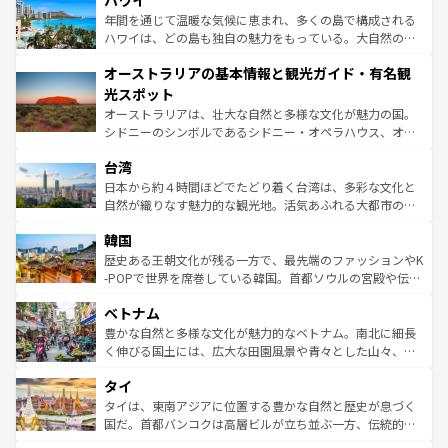
ハワイ
のような巨大都市は、観光、ショッピング、エンターテイ
ンメントが詰まった刺激的なスポットだ。一方、アメリカ
年間を通じて温暖な気候に恵まれ、多くの島で構成される
西部には大自然が広がり、グランドキャニオンやイエロー
ハワイは、どの島も独自の魅力をもっている。大自然の神
ストーン国立公園といった絶景が堪能できる。さらに、南
秘を感じたいなら、火山が生み出した壮大な景観を誇るハ
オーストラリアの基本情報と観光ガイド・有名観
部のニューオーリンズでは、音楽と美食が融合した独特の
ワイ島は見逃せない。また、定番の観光地といえばオアフ
文化が魅力。旅行者はアメリカの各地域で異なる魅力を楽
島だが、静かな自然を求めるならマウイ島やカウアイ島が
光スポット
しみながら、その多様性と豊かな歴史を感じることができ
おすすめ。エメラルドグリーンに輝く海をはじめ、豊かな
オーストラリアは、壮大な自然と多様な文化が魅力の国。
るだろう。車でのロードトリップや列車の旅も、アメリカ
文化や歴史が息づいている。「アロハスピリット」と呼ば
シドニーのシンボルであるシドニー・オペラハウス、オー
ならではの贅沢な旅のスタイルだ。 なお、新着のアメリカ
れるおもてなしの心で訪れる人々を迎えてくれるハワイの
ストラリア東海岸北部に広がる大サンゴ礁地帯グレートバ
情報は
コンテンツ一覧
を参照してほしい。
人々、おいしいローカルフードやハワイアンミュージッ
台湾
リアリーフや大陸中央部にそびえるウルル（エアーズロッ
ク、伝統的なフラダンスなど、すべてがハワイの魅力を彩
ク）、タスマニアの美しい原生林やケアンズの熱帯雨林な
日本から約４時間ほどでたどり着く台湾は、多彩な文化と
っている。訪れるたびに新しい発見と感動が待っているハ
ど、見どころがたくさん。また、カフェやワイン、オージ
自然が織りなす魅力的な観光地。活気あふれる大都市の台
ワイを、存分に味わってほしい。 なお、新着のハワイ情報
ービーフなどの食文化も豊かで、美味しいものであふれて
北やノスタルジックな町並みが人気な九份（ジォウフェ
は
コンテンツ一覧
を参照してほしい。
韓国
いる。アクティビティも充実しており、サーフィンやダイ
ン）、静ひつな山岳地帯である台湾東部など、都市の喧騒
ビング、ハイキングなど、アウトドア好きにはたまらな
と山間の静けさが共存しており、訪れる人に新しい発見と
歴史ある王朝文化が残る一方で、最先端のファッションやK
い。オーストラリアの多彩な魅力を存分に味わいつくそ
驚きをもたらしてくれる。また、奥深い台湾の食文化も魅
-POPで世界を席巻している韓国。首都ソウルの宮殿や伝統
う。 なお、新着のオーストラリア情報は
コンテンツ一覧
を
力で、夜市などの屋台グルメから高級料理、ヘルシーで美
家屋が並ぶエリアでは韓国の歴史と文化に浸ることがで
参照してほしい。
ベトナム
容にもいいと評判のスイーツなど、バラエティ豊かな料理
き、地方に足を延ばせば四季折々の自然美を楽しむことが
が味わえる。 なお、新着の台湾情報は
コンテンツ一覧
を参
できる。そして、キムチや焼肉、絶品のストリートフード
豊かな自然と多様な文化が魅力的なベトナム。南北に細長
照してほしい。
まで、さまざまな韓国料理が待っている。夜には、韓国な
く伸びる国土には、広大な田園風景や青々とした山々、世
らではのナイトライフも堪能できる。あたたかいホスピタ
界遺産に登録された壮大な自然景観が点在し、都市部では
タイ
リティに包まれながら、韓国の多彩な魅力を心ゆくまで味
急速な発展と共に伝統が息づく。ハノイの古い町並みやホ
わってみてほしい。 なお、新着の韓国情報は
コンテンツ一
ーチミン市のフランス統治時代の建物も、独特の雰囲気を
タイは、東南アジアに位置する豊かな自然と歴史が息づく
覧
を参照してほしい。
醸し出している。また、バラエティの豊かさとおいしさで
国だ。首都バンコクは高層ビルが立ち並ぶ一方、伝統的な
世界中の食通を魅了してやまないベトナム料理も魅力のひ
寺院や市場がいたるところに点在し、古きよき文化と現代