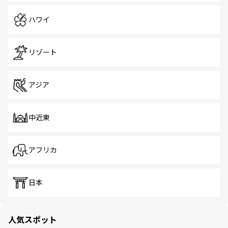
ハワイ
リゾート
アジア
中近東
アフリカ
日本
人気スポット