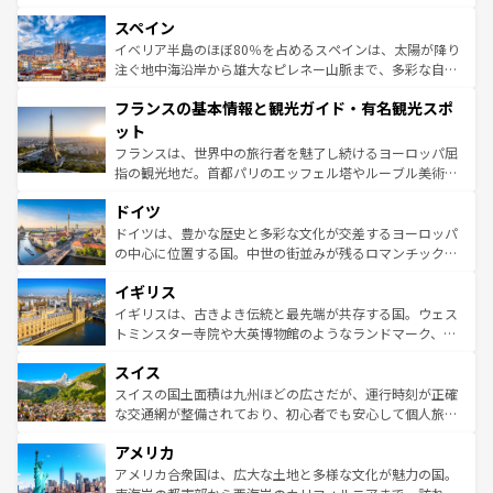
美術、ヴェネツィアの運河など、歴史あるスポットはもち
スペイン
ろん、トスカーナの美しい田園風景やアマルフィ海岸の絶
景など、自然景観も見逃せない。観光の合間には、本場の
イベリア半島のほぼ80％を占めるスペインは、太陽が降り
ピザやパスタなど、絶品のイタリア料理を堪能することも
注ぐ地中海沿岸から雄大なピレネー山脈まで、多彩な自然
できる。朝目覚めてから夜眠るまで、すべての瞬間を楽し
と文化が詰まったヨーロッパ屈指の旅行先だ。多様な地域
フランスの基本情報と観光ガイド・有名観光スポ
ませてくれるイタリアで、忘れられない旅をしてみよう！
文化が根付くこの国では、情熱的なフラメンコ、熱気あふ
なお、新着のイタリア情報は
コンテンツ一覧
を参照してほ
れる闘牛、そして美味しいタパスが生活の一部となってい
ット
しい。
る。首都マドリードの洗練された雰囲気や、バルセロナの
フランスは、世界中の旅行者を魅了し続けるヨーロッパ屈
アートに溢れた街角から、地方では古代ローマ遺跡や中世
指の観光地だ。首都パリのエッフェル塔やルーブル美術館
の城塞都市、穏やかなビーチリゾートまで多彩な表情を見
といった象徴的なスポットから、田舎町の古風な美しさま
せる。地方によって風土や気候が異なるスペインはその個
ドイツ
で、幅広い魅力が詰まっている。華麗な宮殿、歴史的な大
性で訪れる人を魅了する。 なお、新着のスペイン情報は
コ
聖堂、美しいビーチ、そして豊かな自然が、訪れる者を心
ドイツは、豊かな歴史と多彩な文化が交差するヨーロッパ
ンテンツ一覧
を参照してほしい。
から魅了する。また、フランスは美食の国としても知ら
の中心に位置する国。中世の街並みが残るロマンチック街
れ、フランス料理はユネスコ無形文化遺産にも登録されて
道から、未来を先取りするようなモダンな都市まで多様な
イギリス
いる。シャンパンの発祥地であるランス、プロヴァンスの
顔を持つこの国は、どこを歩いても飽きることがない。ベ
香り高いラベンダー畑など、多彩な楽しみ方が可能だ。さ
ルリンの文化的活気、バイエルン州のアルプスの絶景、そ
イギリスは、古きよき伝統と最先端が共存する国。ウェス
らに、パリ以外の地域にも魅力が溢れており、どの街角に
してライン川沿いのワイン畑といった風景は必見。ビール
トミンスター寺院や大英博物館のようなランドマーク、歴
も豊かな歴史と文化が息づいている。パリ以外の個性あふ
とソーセージを味わいながら地元の人と過ごす楽しい時間
史ある大学都市、美しい丘陵地帯や牧歌的な風景など、エ
れる地方に足を運ぶとそれぞれで全く異なる文化を体験で
スイス
は、お酒好きな人にはぜひ体験してほしい。 なお、新着の
リアごとに異なる魅力がある。また、優雅なアフタヌーン
きるだろう。 なお、新着のフランス情報は
コンテンツ一覧
ドイツ情報は
コンテンツ一覧
を参照してほしい。
ティー、ビール好きにはたまらない英国パブ、サッカー観
スイスの国土面積は九州ほどの広さだが、運行時刻が正確
を参照してほしい。
戦など、本場だからこそできる体験も豊富。イギリスを旅
な交通網が整備されており、初心者でも安心して個人旅行
して楽しみつくそう。 なお、新着のイギリス情報は
コンテ
を楽しめる。日本同様に時刻表どおりの旅が可能だ。中世
アメリカ
ンツ一覧
を参照してほしい。
の建物がそのまま残る町や、スイスならではのユニークな
博物館もあり、アルプス観光だけでなく町歩きも満喫する
アメリカ合衆国は、広大な土地と多様な文化が魅力の国。
ことができる。国民の所得が高いため物価も高いが、旅行