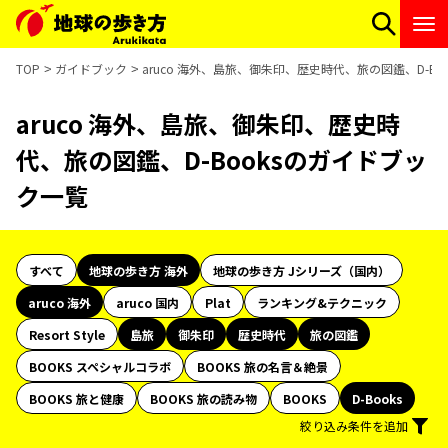
TOP
ガイドブック
aruco 海外、島旅、御朱印、歴史時代、旅の図鑑、D-B
aruco 海外、島旅、御朱印、歴史時
代、旅の図鑑、D-Booksのガイドブッ
ク一覧
すべて
地球の歩き方 海外
地球の歩き方 Jシリーズ（国内）
aruco 海外
aruco 国内
Plat
ランキング&テクニック
Resort Style
島旅
御朱印
歴史時代
旅の図鑑
BOOKS スペシャルコラボ
BOOKS 旅の名言＆絶景
BOOKS 旅と健康
BOOKS 旅の読み物
BOOKS
D-Books
絞り込み条件を追加