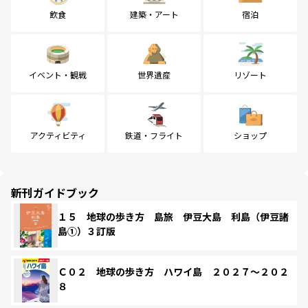
飲食
建築・アート
宿泊
イベント・観戦
世界遺産
リゾート
アクティビティ
鉄道・フライト
ショップ
新刊ガイドブック
１５ 地球の歩き方 島旅 伊豆大島 利島（伊豆諸
島①）３訂版
Ｃ０２ 地球の歩き方 ハワイ島 ２０２７～２０２
８