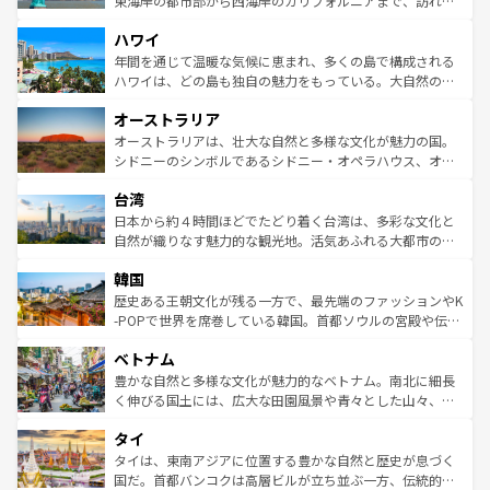
東海岸の都市部から西海岸のカリフォルニアまで、訪れる
者向けの交通パス提供のサービスもあり、うまく活用すれ
場所ごとに異なる風景と体験が待っている。ニューヨーク
ハワイ
ば市内交通費無料で観光を楽しむこともできる。 なお、新
のような巨大都市は、観光、ショッピング、エンターテイ
着のスイス情報は
コンテンツ一覧
を参照してほしい。
ンメントが詰まった刺激的なスポットだ。一方、アメリカ
年間を通じて温暖な気候に恵まれ、多くの島で構成される
西部には大自然が広がり、グランドキャニオンやイエロー
ハワイは、どの島も独自の魅力をもっている。大自然の神
ストーン国立公園といった絶景が堪能できる。さらに、南
秘を感じたいなら、火山が生み出した壮大な景観を誇るハ
オーストラリア
部のニューオーリンズでは、音楽と美食が融合した独特の
ワイ島は見逃せない。また、定番の観光地といえばオアフ
文化が魅力。旅行者はアメリカの各地域で異なる魅力を楽
島だが、静かな自然を求めるならマウイ島やカウアイ島が
オーストラリアは、壮大な自然と多様な文化が魅力の国。
しみながら、その多様性と豊かな歴史を感じることができ
おすすめ。エメラルドグリーンに輝く海をはじめ、豊かな
シドニーのシンボルであるシドニー・オペラハウス、オー
るだろう。車でのロードトリップや列車の旅も、アメリカ
文化や歴史が息づいている。「アロハスピリット」と呼ば
ストラリア東海岸北部に広がる大サンゴ礁地帯グレートバ
ならではの贅沢な旅のスタイルだ。 なお、新着のアメリカ
台湾
れるおもてなしの心で訪れる人々を迎えてくれるハワイの
リアリーフや大陸中央部にそびえるウルル（エアーズロッ
情報は
コンテンツ一覧
を参照してほしい。
人々、おいしいローカルフードやハワイアンミュージッ
ク）、タスマニアの美しい原生林やケアンズの熱帯雨林な
日本から約４時間ほどでたどり着く台湾は、多彩な文化と
ク、伝統的なフラダンスなど、すべてがハワイの魅力を彩
ど、見どころがたくさん。また、カフェやワイン、オージ
自然が織りなす魅力的な観光地。活気あふれる大都市の台
っている。訪れるたびに新しい発見と感動が待っているハ
ービーフなどの食文化も豊かで、美味しいものであふれて
北やノスタルジックな町並みが人気な九份（ジォウフェ
ワイを、存分に味わってほしい。 なお、新着のハワイ情報
韓国
いる。アクティビティも充実しており、サーフィンやダイ
ン）、静ひつな山岳地帯である台湾東部など、都市の喧騒
は
コンテンツ一覧
を参照してほしい。
ビング、ハイキングなど、アウトドア好きにはたまらな
と山間の静けさが共存しており、訪れる人に新しい発見と
歴史ある王朝文化が残る一方で、最先端のファッションやK
い。オーストラリアの多彩な魅力を存分に味わいつくそ
驚きをもたらしてくれる。また、奥深い台湾の食文化も魅
-POPで世界を席巻している韓国。首都ソウルの宮殿や伝統
う。 なお、新着のオーストラリア情報は
コンテンツ一覧
を
力で、夜市などの屋台グルメから高級料理、ヘルシーで美
家屋が並ぶエリアでは韓国の歴史と文化に浸ることがで
参照してほしい。
ベトナム
容にもいいと評判のスイーツなど、バラエティ豊かな料理
き、地方に足を延ばせば四季折々の自然美を楽しむことが
が味わえる。 なお、新着の台湾情報は
コンテンツ一覧
を参
できる。そして、キムチや焼肉、絶品のストリートフード
豊かな自然と多様な文化が魅力的なベトナム。南北に細長
照してほしい。
まで、さまざまな韓国料理が待っている。夜には、韓国な
く伸びる国土には、広大な田園風景や青々とした山々、世
らではのナイトライフも堪能できる。あたたかいホスピタ
界遺産に登録された壮大な自然景観が点在し、都市部では
タイ
リティに包まれながら、韓国の多彩な魅力を心ゆくまで味
急速な発展と共に伝統が息づく。ハノイの古い町並みやホ
わってみてほしい。 なお、新着の韓国情報は
コンテンツ一
ーチミン市のフランス統治時代の建物も、独特の雰囲気を
タイは、東南アジアに位置する豊かな自然と歴史が息づく
覧
を参照してほしい。
醸し出している。また、バラエティの豊かさとおいしさで
国だ。首都バンコクは高層ビルが立ち並ぶ一方、伝統的な