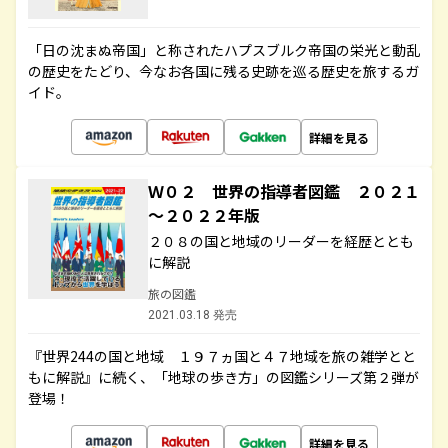
「日の沈まぬ帝国」と称されたハプスブルク帝国の栄光と動乱
の歴史をたどり、今なお各国に残る史跡を巡る歴史を旅するガ
イド。
詳細を見る
Ｗ０２ 世界の指導者図鑑 ２０２１
～２０２２年版
２０８の国と地域のリーダーを経歴ととも
に解説
旅の図鑑
2021.03.18 発売
『世界244の国と地域 １９７ヵ国と４７地域を旅の雑学とと
もに解説』に続く、「地球の歩き方」の図鑑シリーズ第２弾が
登場！
詳細を見る