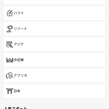
ハワイ
リゾート
アジア
中近東
アフリカ
日本
人気スポット