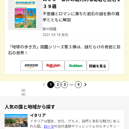
３９選
不思議とロマンに満ちた岩石の謎を旅の雑
学とともに解説
旅の図鑑
2021.03.18 発売
「地球の歩き方」図鑑シリーズ第３弾は、謎だらけの奇岩と巨
石の世界！
詳細を見る
…
1
2
3
9
AD
AD
人気の国と地域から探す
イタリア
イタリアは歴史、文化、グルメ、自然と多彩な魅力にあふ
れた国。
ローマ
の古代遺跡やフィレンツェのルネッサンス