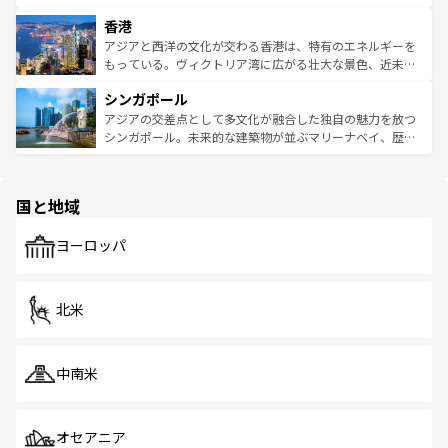
世界中の食通を魅了してやまないベトナム料理も魅力のひ
寺院や市場がいたるところに点在し、古きよき文化と現代
香港
とつ。フォーやバインミー、ベトナムコーヒーなどは、ぜ
の活気が交差している。北部ではチェンマイなどの山岳地
ひ現地で味わいたい。どの地域を訪れてもあたたかい人々
帯で自然と触れ合い、南部ではプーケットやクラビの美し
アジアと西洋の文化が交わる香港は、特有のエネルギーを
が旅行者を迎えてくれるので、きっと忘れられない旅にな
いビーチでリゾート気分を楽しむことができる。タイ料理
もっている。ヴィクトリア湾に広がる壮大な景色、近未来
るはずだ。 なお、新着のベトナム情報は
コンテンツ一覧
を
は世界的に有名で、屋台から高級レストランまで味覚を刺
的なアートスポット、そして歴史と現代が融合した町並
参照してほしい。
シンガポール
激する。気候は一年中温暖で、どの季節にも異なる楽しみ
み、どこを訪れても感動するはず。観光スポットが密集し
が待っている。親しみやすいタイの人々、仏教を中心とし
ており、効率よく見どころを回れるのも魅力。息をのむよ
アジアの交差点として多文化が融合した独自の魅力を放つ
た文化、そして多様な観光資源が、訪れる旅人を魅了し続
うな絶景から文化的な体験まで、香港を存分に楽しみ尽く
シンガポール。未来的な建築物が並ぶマリーナベイ、歴史
ける。 なお、新着のタイ情報は
コンテンツ一覧
を参照して
そう。 なお、新着の香港情報は
コンテンツ一覧
を参照して
と伝統を感じられるエスニックタウン、多数の緑豊かな公
ほしい。
ほしい。
園や自然保護区など、自然が調和した近代的な景観と文化
の多様性あふれるカラフルな町は、どこを歩いても新しい
国と地域
発見がある。さらに、治安のよさや充実した公共交通機関
も、旅行者にとっては魅力的なポイント。グルメも豊富
で、ホーカーズは地元の風情を楽しめる外せないスポット
ヨーロッパ
だ。訪れる人を飽きさせないシンガポールで、多様な魅力
を体感しよう。 なお、新着のシンガポール情報は
コンテン
ツ一覧
を参照してほしい。
北米
中南米
オセアニア