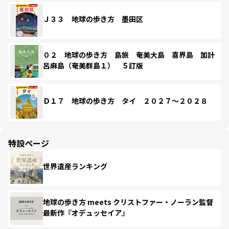
Ｊ３３ 地球の歩き方 墨田区
０２ 地球の歩き方 島旅 奄美大島 喜界島 加計
呂麻島（奄美群島１） ５訂版
Ｄ１７ 地球の歩き方 タイ ２０２７～２０２８
特設ページ
世界遺産ランキング
地球の歩き方 meets クリストファー・ノーラン監督
最新作『オデュッセイア』