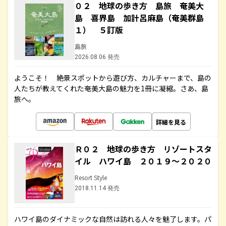
０２ 地球の歩き方 島旅 奄美大
島 喜界島 加計呂麻島（奄美群島
１） ５訂版
島旅
2026.08.06 発売
ようこそ！ 絶景スポットから遊び方、カルチャーまで、島の
人たちが教えてくれた奄美大島の魅力を1冊に凝縮。さあ、島
旅へ。
詳細を見る
Ｒ０２ 地球の歩き方 リゾートスタ
イル ハワイ島 ２０１９～２０２０
Resort Style
2018.11.14 発売
ハワイ島のダイナミックな自然は訪れる人々を魅了します。パ