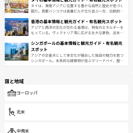
覧
を参照してほしい。
ーチミン市のフランス統治時代の建物も、独特の雰囲気を
タイは、東南アジアに位置する豊かな自然と歴史が息づく
醸し出している。また、バラエティの豊かさとおいしさで
国だ。首都バンコクは高層ビルが立ち並ぶ一方、伝統的な
世界中の食通を魅了してやまないベトナム料理も魅力のひ
寺院や市場がいたるところに点在し、古きよき文化と現代
香港の基本情報と観光ガイド・有名観光スポット
とつ。フォーやバインミー、ベトナムコーヒーなどは、ぜ
の活気が交差している。北部ではチェンマイなどの山岳地
ひ現地で味わいたい。どの地域を訪れてもあたたかい人々
帯で自然と触れ合い、南部ではプーケットやクラビの美し
アジアと西洋の文化が交わる香港は、特有のエネルギーを
が旅行者を迎えてくれるので、きっと忘れられない旅にな
いビーチでリゾート気分を楽しむことができる。タイ料理
もっている。ヴィクトリア湾に広がる壮大な景色、近未来
るはずだ。 なお、新着のベトナム情報は
コンテンツ一覧
を
は世界的に有名で、屋台から高級レストランまで味覚を刺
的なアートスポット、そして歴史と現代が融合した町並
参照してほしい。
シンガポールの基本情報と観光ガイド・有名観光
激する。気候は一年中温暖で、どの季節にも異なる楽しみ
み、どこを訪れても感動するはず。観光スポットが密集し
が待っている。親しみやすいタイの人々、仏教を中心とし
ており、効率よく見どころを回れるのも魅力。息をのむよ
スポット
た文化、そして多様な観光資源が、訪れる旅人を魅了し続
うな絶景から文化的な体験まで、香港を存分に楽しみ尽く
アジアの交差点として多文化が融合した独自の魅力を放つ
ける。 なお、新着のタイ情報は
コンテンツ一覧
を参照して
そう。 なお、新着の香港情報は
コンテンツ一覧
を参照して
シンガポール。未来的な建築物が並ぶマリーナベイ、歴史
ほしい。
ほしい。
と伝統を感じられるエスニックタウン、多数の緑豊かな公
園や自然保護区など、自然が調和した近代的な景観と文化
の多様性あふれるカラフルな町は、どこを歩いても新しい
国と地域
発見がある。さらに、治安のよさや充実した公共交通機関
も、旅行者にとっては魅力的なポイント。グルメも豊富
で、ホーカーズは地元の風情を楽しめる外せないスポット
ヨーロッパ
だ。訪れる人を飽きさせないシンガポールで、多様な魅力
を体感しよう。 なお、新着のシンガポール情報は
コンテン
ツ一覧
を参照してほしい。
北米
中南米