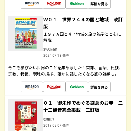
詳細を見る
Ｗ０１ 世界２４４の国と地域 改訂
版
１９７ヵ国と４７地域を旅の雑学とともに
解説
旅の図鑑
2024.07.18 発売
今こそ学びたい世界のことを集めました！首都、言語、民族、
宗教、特長、現地の挨拶、誰かに話したくなる旅の雑学も。
詳細を見る
０１ 御朱印でめぐる鎌倉のお寺 三
十三観音完全掲載 三訂版
御朱印
2019.08.07 発売