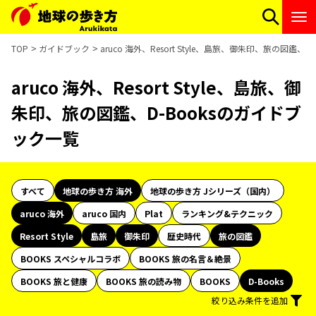
TOP
ガイドブック
aruco 海外、Resort Style、島旅、御朱印、旅の図鑑、
aruco 海外、Resort Style、島旅、御
朱印、旅の図鑑、D-Booksのガイドブ
ック一覧
すべて
地球の歩き方 海外
地球の歩き方 Jシリーズ（国内）
aruco 海外
aruco 国内
Plat
ランキング&テクニック
Resort Style
島旅
御朱印
歴史時代
旅の図鑑
BOOKS スペシャルコラボ
BOOKS 旅の名言＆絶景
BOOKS 旅と健康
BOOKS 旅の読み物
BOOKS
D-Books
絞り込み条件を追加