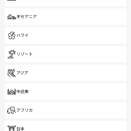
オセアニア
ハワイ
リゾート
アジア
中近東
アフリカ
日本