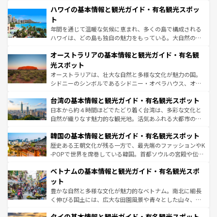
場所ごとに異なる風景と体験が待っている。ニューヨーク
着のスイス情報は
コンテンツ一覧
を参照してほしい。
ハワイの基本情報と観光ガイド・有名観光スポッ
のような巨大都市は、観光、ショッピング、エンターテイ
ンメントが詰まった刺激的なスポットだ。一方、アメリカ
ト
西部には大自然が広がり、グランドキャニオンやイエロー
年間を通じて温暖な気候に恵まれ、多くの島で構成される
ストーン国立公園といった絶景が堪能できる。さらに、南
ハワイは、どの島も独自の魅力をもっている。大自然の神
部のニューオーリンズでは、音楽と美食が融合した独特の
秘を感じたいなら、火山が生み出した壮大な景観を誇るハ
文化が魅力。旅行者はアメリカの各地域で異なる魅力を楽
オーストラリアの基本情報と観光ガイド・有名観
ワイ島は見逃せない。また、定番の観光地といえばオアフ
しみながら、その多様性と豊かな歴史を感じることができ
島だが、静かな自然を求めるならマウイ島やカウアイ島が
光スポット
るだろう。車でのロードトリップや列車の旅も、アメリカ
おすすめ。エメラルドグリーンに輝く海をはじめ、豊かな
オーストラリアは、壮大な自然と多様な文化が魅力の国。
ならではの贅沢な旅のスタイルだ。 なお、新着のアメリカ
文化や歴史が息づいている。「アロハスピリット」と呼ば
シドニーのシンボルであるシドニー・オペラハウス、オー
情報は
コンテンツ一覧
を参照してほしい。
れるおもてなしの心で訪れる人々を迎えてくれるハワイの
ストラリア東海岸北部に広がる大サンゴ礁地帯グレートバ
人々、おいしいローカルフードやハワイアンミュージッ
台湾の基本情報と観光ガイド・有名観光スポット
リアリーフや大陸中央部にそびえるウルル（エアーズロッ
ク、伝統的なフラダンスなど、すべてがハワイの魅力を彩
ク）、タスマニアの美しい原生林やケアンズの熱帯雨林な
日本から約４時間ほどでたどり着く台湾は、多彩な文化と
っている。訪れるたびに新しい発見と感動が待っているハ
ど、見どころがたくさん。また、カフェやワイン、オージ
自然が織りなす魅力的な観光地。活気あふれる大都市の台
ワイを、存分に味わってほしい。 なお、新着のハワイ情報
ービーフなどの食文化も豊かで、美味しいものであふれて
北やノスタルジックな町並みが人気な九份（ジォウフェ
は
コンテンツ一覧
を参照してほしい。
韓国の基本情報と観光ガイド・有名観光スポット
いる。アクティビティも充実しており、サーフィンやダイ
ン）、静ひつな山岳地帯である台湾東部など、都市の喧騒
ビング、ハイキングなど、アウトドア好きにはたまらな
と山間の静けさが共存しており、訪れる人に新しい発見と
歴史ある王朝文化が残る一方で、最先端のファッションやK
い。オーストラリアの多彩な魅力を存分に味わいつくそ
驚きをもたらしてくれる。また、奥深い台湾の食文化も魅
-POPで世界を席巻している韓国。首都ソウルの宮殿や伝統
う。 なお、新着のオーストラリア情報は
コンテンツ一覧
を
力で、夜市などの屋台グルメから高級料理、ヘルシーで美
家屋が並ぶエリアでは韓国の歴史と文化に浸ることがで
参照してほしい。
ベトナムの基本情報と観光ガイド・有名観光スポ
容にもいいと評判のスイーツなど、バラエティ豊かな料理
き、地方に足を延ばせば四季折々の自然美を楽しむことが
が味わえる。 なお、新着の台湾情報は
コンテンツ一覧
を参
できる。そして、キムチや焼肉、絶品のストリートフード
ット
照してほしい。
まで、さまざまな韓国料理が待っている。夜には、韓国な
豊かな自然と多様な文化が魅力的なベトナム。南北に細長
らではのナイトライフも堪能できる。あたたかいホスピタ
く伸びる国土には、広大な田園風景や青々とした山々、世
リティに包まれながら、韓国の多彩な魅力を心ゆくまで味
界遺産に登録された壮大な自然景観が点在し、都市部では
わってみてほしい。 なお、新着の韓国情報は
コンテンツ一
タイの基本情報と観光ガイド・有名観光スポット
急速な発展と共に伝統が息づく。ハノイの古い町並みやホ