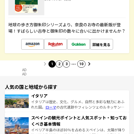
地球の歩き方御朱印シリーズより、奈良のお寺の最新版が登
場！すばらしい古寺と御朱印の数々に合いに出かけませんか？
詳細を見る
…
1
2
3
10
AD
AD
人気の国と地域から探す
イタリア
イタリアは歴史、文化、グルメ、自然と多彩な魅力にあふ
れた国。
ローマ
の古代遺跡やフィレンツェのルネッサンス
美術、ヴェネツィアの運河など、歴史あるスポットはもち
スペインの観光ポイントと人気スポット・知ってお
ろん、トスカーナの美しい田園風景やアマルフィ海岸の絶
景など、自然景観も見逃せない。観光の合間には、本場の
くべき基本情報
ピザやパスタなど、絶品のイタリア料理を堪能することも
イベリア半島のほぼ80％を占めるスペインは、太陽が降り
できる。朝目覚めてから夜眠るまで、すべての瞬間を楽し