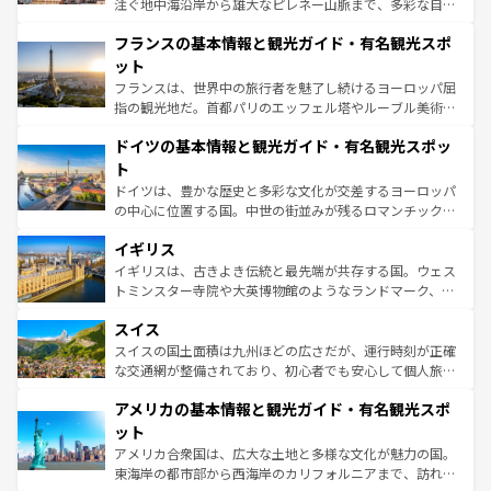
注ぐ地中海沿岸から雄大なピレネー山脈まで、多彩な自然
ませてくれるイタリアで、忘れられない旅をしてみよう！
と文化が詰まったヨーロッパ屈指の旅行先だ。多様な地域
なお、新着のイタリア情報は
コンテンツ一覧
を参照してほ
フランスの基本情報と観光ガイド・有名観光スポ
文化が根付くこの国では、情熱的なフラメンコ、熱気あふ
しい。
れる闘牛、そして美味しいタパスが生活の一部となってい
ット
る。首都マドリードの洗練された雰囲気や、バルセロナの
フランスは、世界中の旅行者を魅了し続けるヨーロッパ屈
アートに溢れた街角から、地方では古代ローマ遺跡や中世
指の観光地だ。首都パリのエッフェル塔やルーブル美術館
の城塞都市、穏やかなビーチリゾートまで多彩な表情を見
といった象徴的なスポットから、田舎町の古風な美しさま
せる。地方によって風土や気候が異なるスペインはその個
ドイツの基本情報と観光ガイド・有名観光スポッ
で、幅広い魅力が詰まっている。華麗な宮殿、歴史的な大
性で訪れる人を魅了する。 なお、新着のスペイン情報は
コ
聖堂、美しいビーチ、そして豊かな自然が、訪れる者を心
ト
ンテンツ一覧
を参照してほしい。
から魅了する。また、フランスは美食の国としても知ら
ドイツは、豊かな歴史と多彩な文化が交差するヨーロッパ
れ、フランス料理はユネスコ無形文化遺産にも登録されて
の中心に位置する国。中世の街並みが残るロマンチック街
いる。シャンパンの発祥地であるランス、プロヴァンスの
道から、未来を先取りするようなモダンな都市まで多様な
香り高いラベンダー畑など、多彩な楽しみ方が可能だ。さ
イギリス
顔を持つこの国は、どこを歩いても飽きることがない。ベ
らに、パリ以外の地域にも魅力が溢れており、どの街角に
ルリンの文化的活気、バイエルン州のアルプスの絶景、そ
イギリスは、古きよき伝統と最先端が共存する国。ウェス
も豊かな歴史と文化が息づいている。パリ以外の個性あふ
してライン川沿いのワイン畑といった風景は必見。ビール
トミンスター寺院や大英博物館のようなランドマーク、歴
れる地方に足を運ぶとそれぞれで全く異なる文化を体験で
とソーセージを味わいながら地元の人と過ごす楽しい時間
史ある大学都市、美しい丘陵地帯や牧歌的な風景など、エ
きるだろう。 なお、新着のフランス情報は
コンテンツ一覧
スイス
は、お酒好きな人にはぜひ体験してほしい。 なお、新着の
リアごとに異なる魅力がある。また、優雅なアフタヌーン
を参照してほしい。
ドイツ情報は
コンテンツ一覧
を参照してほしい。
ティー、ビール好きにはたまらない英国パブ、サッカー観
スイスの国土面積は九州ほどの広さだが、運行時刻が正確
戦など、本場だからこそできる体験も豊富。イギリスを旅
な交通網が整備されており、初心者でも安心して個人旅行
して楽しみつくそう。 なお、新着のイギリス情報は
コンテ
を楽しめる。日本同様に時刻表どおりの旅が可能だ。中世
アメリカの基本情報と観光ガイド・有名観光スポ
ンツ一覧
を参照してほしい。
の建物がそのまま残る町や、スイスならではのユニークな
博物館もあり、アルプス観光だけでなく町歩きも満喫する
ット
ことができる。国民の所得が高いため物価も高いが、旅行
アメリカ合衆国は、広大な土地と多様な文化が魅力の国。
者向けの交通パス提供のサービスもあり、うまく活用すれ
東海岸の都市部から西海岸のカリフォルニアまで、訪れる
ば市内交通費無料で観光を楽しむこともできる。 なお、新