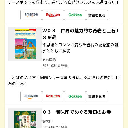
ワースポットも数多く、進化する自然派グルメも見逃せない！
詳細を見る
Ｗ０３ 世界の魅力的な奇岩と巨石１
３９選
不思議とロマンに満ちた岩石の謎を旅の雑
学とともに解説
旅の図鑑
2021.03.18 発売
「地球の歩き方」図鑑シリーズ第３弾は、謎だらけの奇岩と巨
石の世界！
詳細を見る
０３ 御朱印でめぐる奈良のお寺
御朱印
2024.06.27 発売